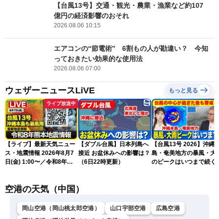
【台風13号】交通・観光・農業・漁業など約107
億円の経済影響のおそれ
2026.08.06 10:15
エアコンの“節電術” 6割もの人が勘違い？ 今知
っておきたい効果的な使用法
2026.08.06 07:00
ウェザーニュースLiVE
もっと見る
ライブ放送中
【ライブ】最新天気ニュー
【ダブル台風】日本列島へ
【台風13号 2026】沖縄
ス・地震情報 2026年8月7
接近 お盆休みへの影響は？
島・奄美地方の暴風・大
日(金) 1:00〜／令和8年熊
（6日22時更新）
のピークはいつまで続く
本地震情報 台風13号が沖
（6日18時更新）
縄に接近〈ウェザーニュー
空港の天気（中国）
スLiVE〉
岡山空港（岡山桃太郎空港）
山口宇部空港
広島空港