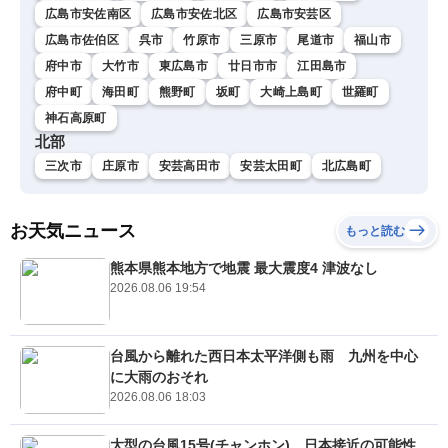
広島市安佐南区
広島市安佐北区
広島市安芸区
広島市佐伯区
呉市
竹原市
三原市
尾道市
福山市
府中市
大竹市
東広島市
廿日市市
江田島市
府中町
海田町
熊野町
坂町
大崎上島町
世羅町
神石高原町
北部
三次市
庄原市
安芸高田市
安芸太田町
北広島町
お天気ニュース
もっと読む
熊本県熊本地方で地震 最大震度4 津波なし
2026.08.06 19:54
台風から離れた西日本太平洋側も雨 九州を中心
に大雨のおそれ
2026.08.06 18:03
大型の台風15号(チャンホン) 日本接近の可能性