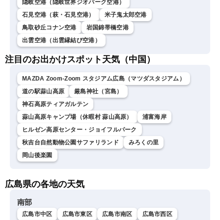
隠岐空港（隠岐世界ジオパーク空港）
石見空港（萩・石見空港）
米子鬼太郎空港
鳥取砂丘コナン空港
岩国錦帯橋空港
出雲空港（出雲縁結び空港）
注目のお出かけスポット天気（中国）
MAZDA Zoom-Zoom スタジアム広島（マツダスタジアム）
道の駅蒜山高原
厳島神社（宮島）
神石高原ティアガルテン
蒜山高原キャンプ場（休暇村 蒜山高原）
浦富海岸
ヒルゼン高原センター・ジョイフルパーク
秋吉台自然動物公園サファリランド
みろくの里
岡山後楽園
広島県の各地の天気
南部
広島市中区
広島市東区
広島市南区
広島市西区