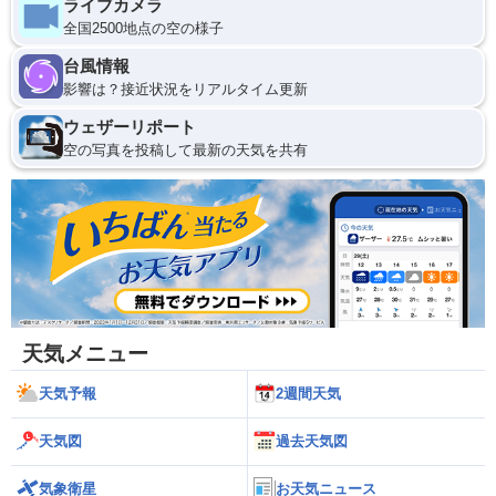
ライブカメラ
全国2500地点の空の様子
台風情報
影響は？接近状況をリアルタイム更新
ウェザーリポート
空の写真を投稿して最新の天気を共有
天気メニュー
天気予報
2週間天気
天気図
過去天気図
気象衛星
お天気ニュース