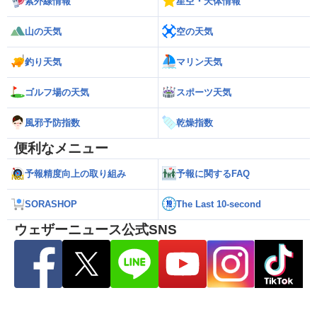
紫外線情報
星空・天体情報
山の天気
空の天気
釣り天気
マリン天気
ゴルフ場の天気
スポーツ天気
風邪予防指数
乾燥指数
便利なメニュー
予報精度向上の取り組み
予報に関するFAQ
SORASHOP
The Last 10-second
ウェザーニュース公式SNS