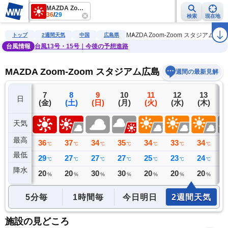
MAZDA Zoom-Zoom スタジアム広島（マツダスタジアム）
36
/
29
検索
現在地
雨雲レーダー
台風情報
地震情報
警報・注意報
2週間天気
ラ
MAZDA Zoom-Zoom スタジア
トップ
2週間天気
中国
広島県
台風情報
台風13号・15号｜今後の予想進路
MAZDA Zoom-Zoom スタジアム広島（マツダス
週間の最新見解
6
7
8
9
10
11
12
13
日
(木)
(金)
(土)
(日)
(月)
(火)
(水)
(木)
(
天気
最高
38
36
37
34
35
34
33
34
3
℃
℃
℃
℃
℃
℃
℃
℃
最低
27
29
27
27
27
25
23
24
2
℃
℃
℃
℃
℃
℃
℃
℃
降水
0
20
20
30
30
20
20
20
3
ミリ
%
%
%
%
%
%
%
5分毎
1時間毎
今日明日
2週間天気
施設の見どころ