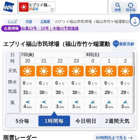
エブリイ福山市民球場（福山市竹ケ端運動公園野球場）
35
/
28
検索
現在地
雨雲レーダー
台風情報
地震情報
警報・注意報
2週間天気
ラ
エブリイ福山市民球場（福山市竹ケ端運動公園野
トップ
中国
広島県
台風情報
台風13号・15号｜今後の予想進路
エブリイ福山市民球場（福山市竹ケ端運動公園野球場
最新見解
日
7日(金)
8日(土)
19
20
21
22
23
0
1
2
時
天気
降水
0
0
0
0
0
0
0
0
0
ミリ
ミリ
ミリ
ミリ
ミリ
ミリ
ミリ
ミリ
気温
31
31
30
30
30
29
29
29
2
℃
℃
℃
℃
℃
℃
℃
℃
風
4
4
3
3
3
3
3
3
3
m/s
m/s
m/s
m/s
m/s
m/s
m/s
m/s
5分毎
1時間毎
今日明日
2週間天気
雨雲レーダー
60時間先まで見る