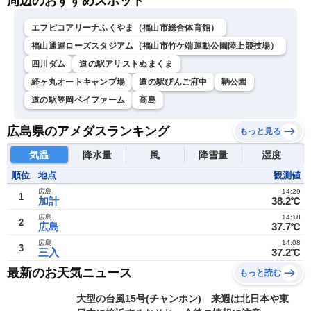
周辺のおすすめスポット
エフピコアリーナふくやま（福山市総合体育館）
福山通運ローズスタジアム（福山市竹ケ端運動公園陸上競技場）
四川ダム
道の駅アリストぬまくま
経ヶ丸オートキャンプ場
道の駅びんご府中
鞆公園
道の駅笠岡ベイファーム
高島
広島県のアメダスランキング
もっと見る
気温
降水量
風
降雪量
湿度
順位
地点
観測値
広島
14:29
1
加計
38.2℃
広島
14:18
2
広島
37.7℃
広島
14:08
3
三入
37.2℃
最新のお天気ニュース
もっと読む
大型の台風15号(チャンホン) 来週は北日本や東