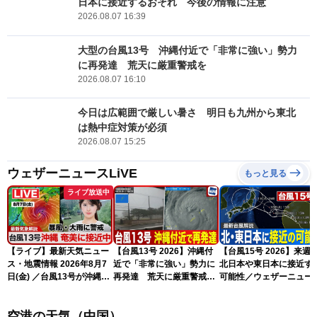
日本に接近するおそれ 今後の情報に注意
2026.08.07 16:39
大型の台風13号 沖縄付近で「非常に強い」勢力
に再発達 荒天に厳重警戒を
2026.08.07 16:10
今日は広範囲で厳しい暑さ 明日も九州から東北
は熱中症対策が必須
2026.08.07 15:25
ウェザーニュースLiVE
もっと見る
ライブ放送中
【ライブ】最新天気ニュー
【台風13号 2026】沖縄付
【台風15号 2026】来週
ス・地震情報 2026年8月7
近で「非常に強い」勢力に
北日本や東日本に接近す
日(金) ／台風13号が沖縄・
再発達 荒天に厳重警戒を
可能性／ウェザーニュー
奄美に最接近へ 令和8年
（7日18時最新情報）
気象予報士解説（7日16
熊本地震情報〈ウェザーニ
更新）
空港の天気（中国）
ュースLiVEイブニング・小