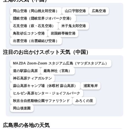
川千奈／内藤邦裕〉
岡山空港（岡山桃太郎空港）
山口宇部空港
広島空港
隠岐空港（隠岐世界ジオパーク空港）
石見空港（萩・石見空港）
米子鬼太郎空港
鳥取砂丘コナン空港
岩国錦帯橋空港
出雲空港（出雲縁結び空港）
注目のお出かけスポット天気（中国）
MAZDA Zoom-Zoom スタジアム広島（マツダスタジアム）
道の駅蒜山高原
厳島神社（宮島）
神石高原ティアガルテン
蒜山高原キャンプ場（休暇村 蒜山高原）
浦富海岸
ヒルゼン高原センター・ジョイフルパーク
秋吉台自然動物公園サファリランド
みろくの里
岡山後楽園
広島県の各地の天気