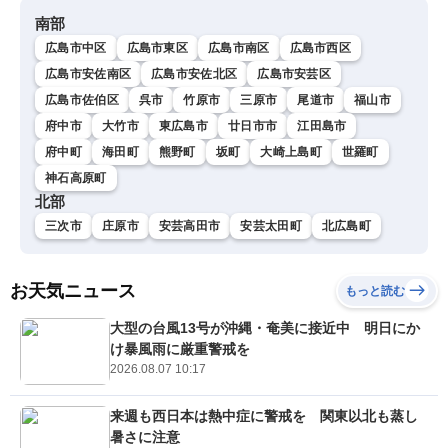
南部
広島市中区
広島市東区
広島市南区
広島市西区
広島市安佐南区
広島市安佐北区
広島市安芸区
広島市佐伯区
呉市
竹原市
三原市
尾道市
福山市
府中市
大竹市
東広島市
廿日市市
江田島市
府中町
海田町
熊野町
坂町
大崎上島町
世羅町
神石高原町
北部
三次市
庄原市
安芸高田市
安芸太田町
北広島町
お天気ニュース
もっと読む
大型の台風13号が沖縄・奄美に接近中 明日にか
け暴風雨に厳重警戒を
2026.08.07 10:17
来週も西日本は熱中症に警戒を 関東以北も蒸し
暑さに注意