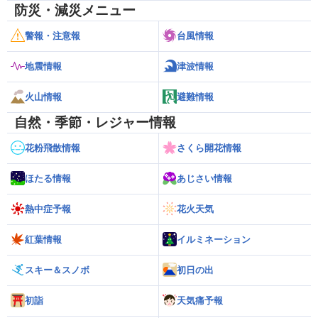
防災・減災メニュー
警報・注意報
台風情報
地震情報
津波情報
火山情報
避難情報
自然・季節・レジャー情報
花粉飛散情報
さくら開花情報
ほたる情報
あじさい情報
熱中症予報
花火天気
紅葉情報
イルミネーション
スキー＆スノボ
初日の出
初詣
天気痛予報