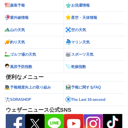
服装予報
お洗濯情報
紫外線情報
星空・天体情報
山の天気
空の天気
釣り天気
マリン天気
ゴルフ場の天気
スポーツ天気
風邪予防指数
乾燥指数
便利なメニュー
予報精度向上の取り組み
予報に関するFAQ
SORASHOP
The Last 10-second
ウェザーニュース公式SNS