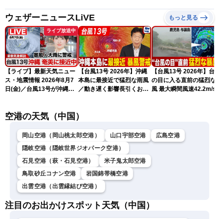
ウェザーニュースLiVE
もっと見る
ライブ放送中
【ライブ】最新天気ニュー
【台風13号 2026年】沖縄
【台風13号 2026年】台
ス・地震情報 2026年8月7
本島に最接近で猛烈な雨風
の目に入る直前の猛烈な
日(金)／台風13号が沖縄・
／動き遅く影響長引くおそ
風 最大瞬間風速42.2m/s
奄美に最接近へ 令和8年
れ（7日13時更新）
測 吹き返しも猛烈な暴
熊本地震情報〈ウェザーニ
になるおそれ（7日11時
空港の天気（中国）
ュースLiVEコーヒータイ
新）
ム・江川清音／有賀哲夫〉
岡山空港（岡山桃太郎空港）
山口宇部空港
広島空港
隠岐空港（隠岐世界ジオパーク空港）
石見空港（萩・石見空港）
米子鬼太郎空港
鳥取砂丘コナン空港
岩国錦帯橋空港
出雲空港（出雲縁結び空港）
注目のお出かけスポット天気（中国）