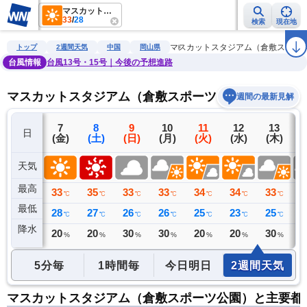
マスカットスタジアム（倉敷スポーツ公園）
33
/
28
検索
現在地
雨雲レーダー
台風情報
地震情報
警報・注意報
2週間天気
ラ
マスカットスタジアム（倉敷スポー
トップ
2週間天気
中国
岡山県
台風情報
台風13号・15号｜今後の予想進路
マスカットスタジアム（倉敷スポーツ公園）の2週間
週間の最新見解
6
7
8
9
10
11
12
13
日
(木)
(金)
(土)
(日)
(月)
(火)
(水)
(木)
(
天気
最高
35
33
35
33
33
34
34
33
3
℃
℃
℃
℃
℃
℃
℃
℃
最低
27
28
27
26
26
25
23
25
2
℃
℃
℃
℃
℃
℃
℃
℃
降水
0
20
20
30
30
20
20
30
3
ミリ
%
%
%
%
%
%
%
5分毎
1時間毎
今日明日
2週間天気
マスカットスタジアム（倉敷スポーツ公園）と主要都