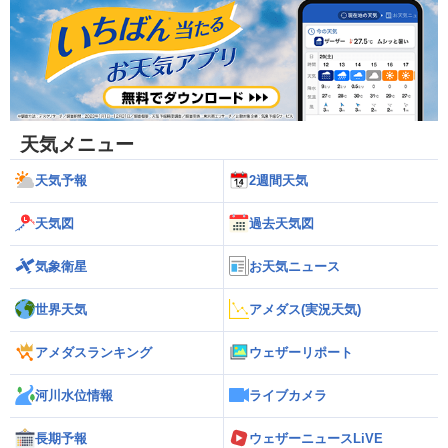
天気メニュー
天気予報
2週間天気
天気図
過去天気図
気象衛星
お天気ニュース
世界天気
アメダス(実況天気)
アメダスランキング
ウェザーリポート
河川水位情報
ライブカメラ
長期予報
ウェザーニュースLiVE