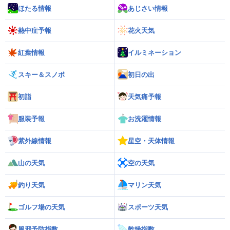
ほたる情報
あじさい情報
熱中症予報
花火天気
紅葉情報
イルミネーション
スキー＆スノボ
初日の出
初詣
天気痛予報
服装予報
お洗濯情報
紫外線情報
星空・天体情報
山の天気
空の天気
釣り天気
マリン天気
ゴルフ場の天気
スポーツ天気
風邪予防指数
乾燥指数