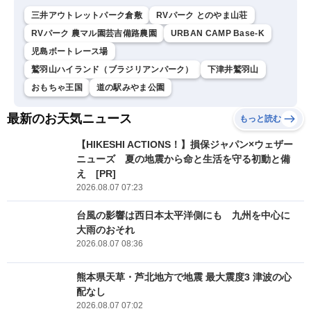
三井アウトレットパーク倉敷
RVパーク とのやま山荘
RVパーク 農マル園芸吉備路農園
URBAN CAMP Base-K
児島ボートレース場
鷲羽山ハイランド（ブラジリアンパーク）
下津井鷲羽山
おもちゃ王国
道の駅みやま公園
最新のお天気ニュース
もっと読む
【HIKESHI ACTIONS！】損保ジャパン×ウェザー
ニューズ 夏の地震から命と生活を守る初動と備
え [PR]
2026.08.07 07:23
台風の影響は西日本太平洋側にも 九州を中心に
大雨のおそれ
2026.08.07 08:36
熊本県天草・芦北地方で地震 最大震度3 津波の心
配なし
2026.08.07 07:02