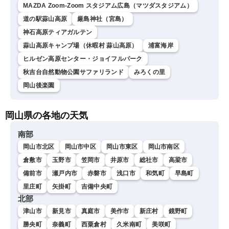
MAZDA Zoom-Zoom スタジアム広島（マツダスタジアム）
道の駅蒜山高原
厳島神社（宮島）
神石高原ティアガルテン
蒜山高原キャンプ場（休暇村 蒜山高原）
浦富海岸
ヒルゼン高原センター・ジョイフルパーク
秋吉台自然動物公園サファリランド
みろくの里
岡山後楽園
岡山県の各地の天気
南部
岡山市北区
岡山市中区
岡山市東区
岡山市南区
倉敷市
玉野市
笠岡市
井原市
総社市
高梁市
備前市
瀬戸内市
赤磐市
浅口市
和気町
早島町
里庄町
矢掛町
吉備中央町
北部
津山市
新見市
真庭市
美作市
新庄村
鏡野町
勝央町
奈義町
西粟倉村
久米南町
美咲町