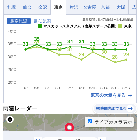
札幌
仙台
金沢
東京
横浜
名古屋
京都
大阪
広
集計期間：8月7日(金)～8月16日(日)
最高気温
最低気温
マスカットスタジアム（倉敷スポーツ公園）
東京
東京の天気を見る
雨雲レーダー
60時間先まで見る