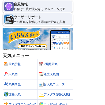
台風情報
影響は？接近状況をリアルタイム更新
12
ウェザーリポート
空の写真を投稿して最新の天気を共有
天気メニュー
天気予報
2週間天気
天気図
過去天気図
気象衛星
お天気ニュース
世界天気
アメダス(実況天気)
アメダスランキング
ウェザーリポート