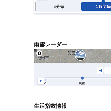
5分毎
1時間毎
雨雲レーダー
生活指数情報