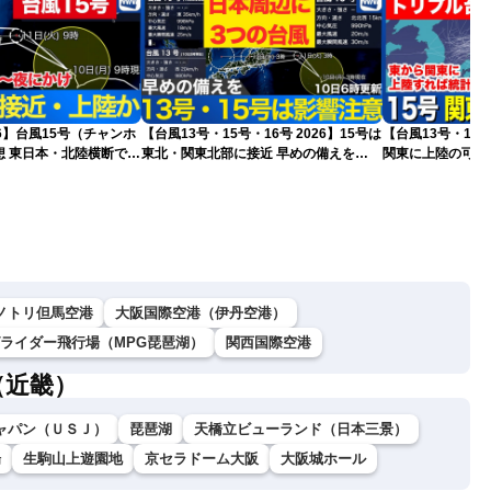
26】台風15号（チャンホ
【台風13号・15号・16号 2026】15号は
【台風13号・15号
想 東日本・北陸横断で大
東北・関東北部に接近 早めの備えを
関東に上陸の可能
（10日9時現在）
（10日6時更新）
ノトリ但馬空港
大阪国際空港（伊丹空港）
グライダー飛行場（MPG琵琶湖）
関西国際空港
（近畿）
ャパン（ＵＳＪ）
琵琶湖
天橋立ビューランド（日本三景）
場
生駒山上遊園地
京セラドーム大阪
大阪城ホール