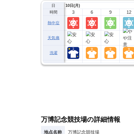
日
10日(月)
3
6
9
12
時間
熱中症
天気痛
洗濯
万博記念競技場の詳細情報
地点名称
万博記念競技場