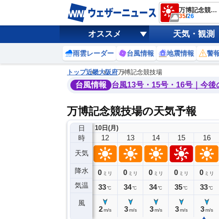
万博記念競技場
35
/
26
オススメ
天気・観測
雨雲レーダー
台風情報
地震情報
警
トップ
近畿
大阪府
万博記念競技場
台風情報
台風13号・15号・16号｜今
万博記念競技場の天気予報
日
10日(月)
8
9
10
11
12
13
14
15
16
時
天気
降水
0
0
0
0
0
0
0
0
ミリ
ミリ
ミリ
ミリ
ミリ
ミリ
ミリ
ミリ
ミリ
気温
29
30
31
32
33
34
34
35
33
℃
℃
℃
℃
℃
℃
℃
℃
℃
風
2
3
3
2
2
3
3
3
3
m/s
m/s
m/s
m/s
m/s
m/s
m/s
m/s
m/s