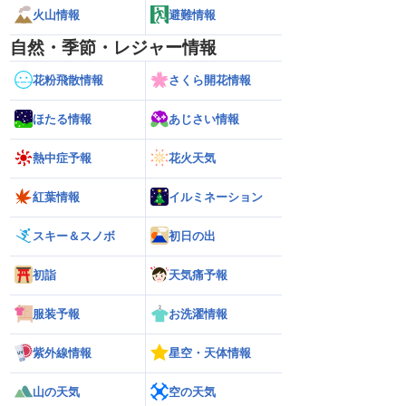
火山情報
避難情報
自然・季節・レジャー情報
花粉飛散情報
さくら開花情報
ほたる情報
あじさい情報
熱中症予報
花火天気
紅葉情報
イルミネーション
スキー＆スノボ
初日の出
初詣
天気痛予報
服装予報
お洗濯情報
紫外線情報
星空・天体情報
山の天気
空の天気