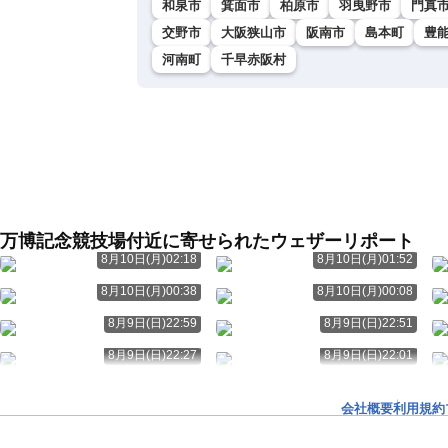
和泉市
箕面市
柏原市
羽曳野市
門真
交野市
大阪狭山市
阪南市
島本町
豊
河南町
千早赤阪村
万博記念競技場付近に寄せられたウェザーリポート
8月10日(月)02:18
8月10日(月)01:52
8月10日(月)00:38
8月10日(月)00:08
8月9日(日)22:59
8月9日(日)22:51
8月9日(日)22:27
8月9日(日)22:01
会社概要
利用規約