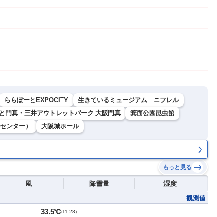
ららぽーとEXPOCITY
生きているミュージアム ニフレル
と門真・三井アウトレットパーク 大阪門真
箕面公園昆虫館
ツセンター）
大阪城ホール
もっと見る
風
降雪量
湿度
観測値
33.5℃
(
11:28
)