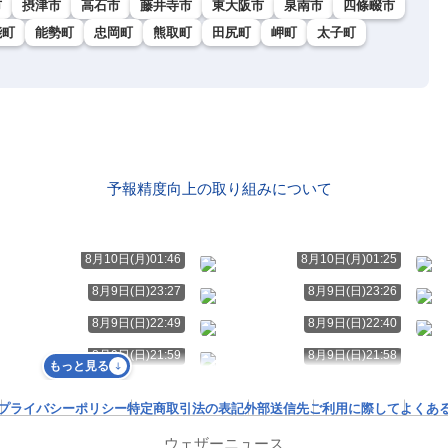
市
摂津市
高石市
藤井寺市
東大阪市
泉南市
四條畷市
能町
能勢町
忠岡町
熊取町
田尻町
岬町
太子町
予報精度向上の取り組みについて
8月10日(月)01:46
8月10日(月)01:25
8月9日(日)23:27
8月9日(日)23:26
8月9日(日)22:49
8月9日(日)22:40
8月9日(日)21:59
8月9日(日)21:58
もっと見る
プライバシーポリシー
特定商取引法の表記
外部送信先
ご利用に際して
よくあ
ウェザーニュース