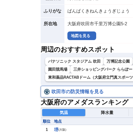
ふりがな
ばんぱくきねんきょうぎじょう
所在地
大阪府吹田市千里万博公園5-2
地図を見る
周辺のおすすめスポット
パナソニック スタジアム 吹田
万博記念公園
園田競馬場
三井ショッピングパーク ららぽー
東和薬品RACTABドーム（大阪府立門真スポー
吹田市の防災情報を見る
大阪府のアメダスランキング
気温
降水量
順位
地点
堺
1
(
大阪
)