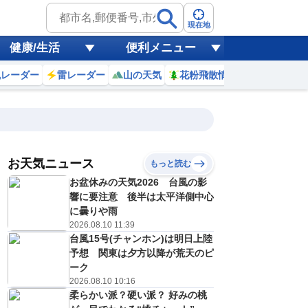
現在地
健康/生活
便利メニュー
風レーダー
雷レーダー
山の天気
花粉飛散情報
世界天気
お天気ニュース
もっと読む
お盆休みの天気2026 台風の影
2
3
4
5
6
7
8
9
響に要注意 後半は太平洋側中心
に曇りや雨
2026.08.10 11:39
台風15号(チャンホン)は明日上陸
0
0
0
0
0
0
0
0
ミリ
ミリ
ミリ
ミリ
ミリ
ミリ
ミリ
ミリ
ミリ
予想 関東は夕方以降が荒天のピ
25
24
24
24
24
24
26
27
℃
℃
℃
℃
℃
℃
℃
℃
℃
ーク
2026.08.10 10:16
1
1
1
1
1
2
2
3
柔らかい派？硬い派？ 好みの桃
/s
m/s
m/s
m/s
m/s
m/s
m/s
m/s
m/s