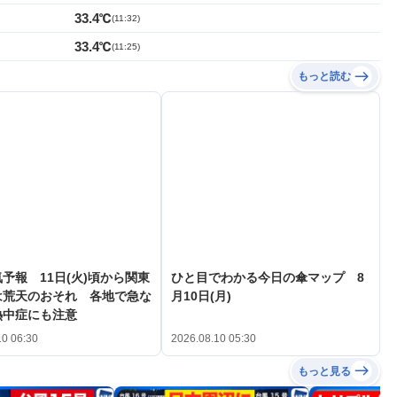
33.4℃
(
11:32
)
33.4℃
(
11:25
)
もっと読む
予報 11日(火)頃から関東
ひと目でわかる今日の傘マップ 8
は荒天のおそれ 各地で急な
月10日(月)
熱中症にも注意
10 06:30
2026.08.10 05:30
もっと見る