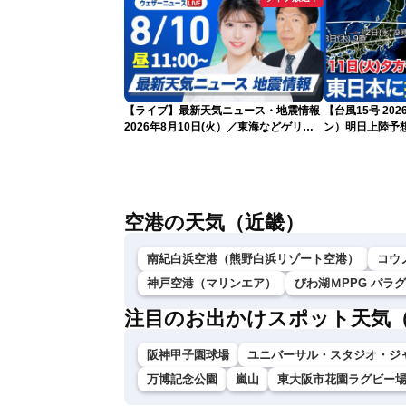
【ライブ】最新天気ニュース・地震情報
【台風15号 20
2026年8月10日(火）／東海などゲリラ
ン）明日上陸予
雷雨に注意 東北や関東は早めの台風対策
雨や暴風に要警戒
を〈ウェザーニュースLiVEコーヒータイ
ム・小林李衣奈／有賀哲夫〉
空港の天気（近畿）
南紀白浜空港（熊野白浜リゾート空港）
コウ
神戸空港（マリンエア）
びわ湖ＭPPG パラ
注目のお出かけスポット天気
阪神甲子園球場
ユニバーサル・スタジオ・ジ
万博記念公園
嵐山
東大阪市花園ラグビー