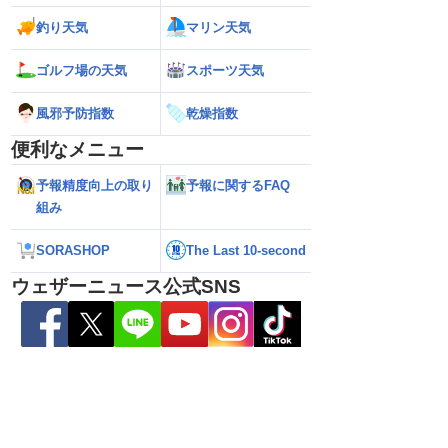
釣り天気
マリン天気
ゴルフ場の天気
スポーツ天気
風邪予防指数
乾燥指数
・16号 2026】15号は
【お盆の天気】天気のカギは3つの台風
【山の日の天気】
性も（9日21時更新）
による風の循環 雷雨のリスクと北海道
は激しい雨や暴風
便利なメニュー
は猛暑に
予報精度向上の取り
予報に関するFAQ
組み
SORASHOP
The Last 10-second
ウェザーニュース公式SNS