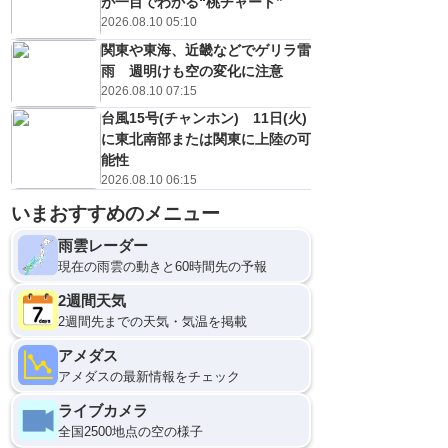
が一目でわかる“桃チャート”
2026.08.10 05:10
関東や東海、近畿などでゲリラ雷
雨 週明けも空の変化に注意
2026.08.10 07:15
台風15号(チャンホン) 11日(火)
に東北南部または関東に上陸の可
能性
2026.08.10 06:15
いまおすすめのメニュー
雨雲レーダー
現在の雨雲の動きと60時間先の予報
2週間天気
2週間先までの天気・気温を掲載
アメダス
アメダスの最新情報をチェック
ライブカメラ
全国2500地点の空の様子