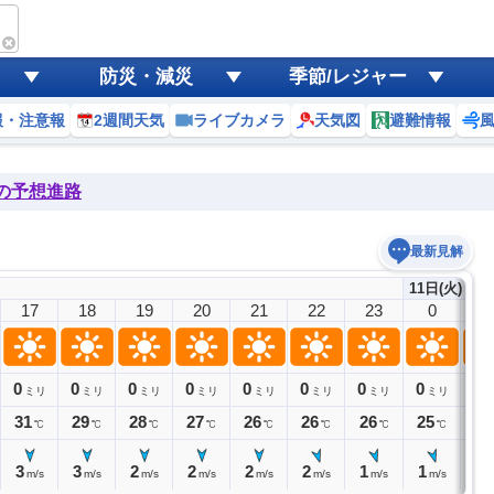
防災・減災
季節/レジャー
報・注意報
2週間天気
ライブカメラ
天気図
避難情報
後の予想進路
最新見解
11日(火)
17
18
19
20
21
22
23
0
1
0
0
0
0
0
0
0
0
0
ミリ
ミリ
ミリ
ミリ
ミリ
ミリ
ミリ
ミリ
31
29
28
27
26
26
26
25
25
℃
℃
℃
℃
℃
℃
℃
℃
3
3
2
2
2
2
1
1
1
m/s
m/s
m/s
m/s
m/s
m/s
m/s
m/s
m