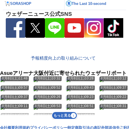
SORASHOP
The Last 10-second
ウェザーニュース公式SNS
予報精度向上の取り組みについて
Asueアリーナ大阪付近に寄せられたウェザーリポート
8月8日(土)11:48
8月8日(土)10:32
8月8日(土)10:28
8月8日(土)10:12
8月8日(土)09:57
8月8日(土)09:52
8月8日(土)09:43
8月8日(土)09:37
8月8日(土)09:37
8月8日(土)09:26
8月8日(土)09:23
8月8日(土)09:22
8月8日(土)09:11
8月8日(土)08:53
8月8日(土)08:51
8月8日(土)08:31
8月8日(土)07:04
8月8日(土)07:00
8月8日(土)06:53
もっと見る
会社概要
利用規約
プライバシーポリシー
特定商取引法の表記
外部送信先
ご利