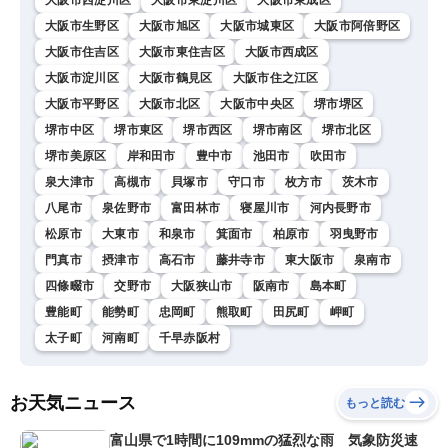
大阪市生野区
大阪市旭区
大阪市城東区
大阪市阿倍野区
大阪市住吉区
大阪市東住吉区
大阪市西成区
大阪市淀川区
大阪市鶴見区
大阪市住之江区
大阪市平野区
大阪市北区
大阪市中央区
堺市堺区
堺市中区
堺市東区
堺市西区
堺市南区
堺市北区
堺市美原区
岸和田市
豊中市
池田市
吹田市
泉大津市
高槻市
貝塚市
守口市
枚方市
茨木市
八尾市
泉佐野市
富田林市
寝屋川市
河内長野市
松原市
大東市
和泉市
箕面市
柏原市
羽曳野市
門真市
摂津市
高石市
藤井寺市
東大阪市
泉南市
四條畷市
交野市
大阪狭山市
阪南市
島本町
豊能町
能勢町
忠岡町
熊取町
田尻町
岬町
太子町
河南町
千早赤阪村
お天気ニュース
もっと読む
富山県で1時間に109mmの猛烈な雨 気象防災速