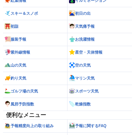
紅葉情報
イルミネーション
スキー＆スノボ
初日の出
初詣
天気痛予報
服装予報
お洗濯情報
紫外線情報
星空・天体情報
山の天気
空の天気
釣り天気
マリン天気
ゴルフ場の天気
スポーツ天気
風邪予防指数
乾燥指数
便利なメニュー
予報精度向上の取り組み
予報に関するFAQ