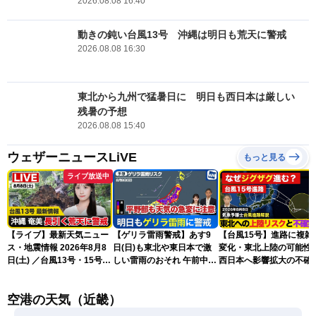
2026.08.08 16:40
動きの鈍い台風13号 沖縄は明日も荒天に警戒
2026.08.08 16:30
東北から九州で猛暑日に 明日も西日本は厳しい
残暑の予想
2026.08.08 15:40
ウェザーニュースLiVE
もっと見る
ライブ放送中
【ライブ】最新天気ニュー
【ゲリラ雷雨警戒】あす9
【台風15号】進路に複雑
ス・地震情報 2026年8月8
日(日)も東北や東日本で激
変化・東北上陸の可能性
日(土) ／台風13号・15号
しい雷雨のおそれ 午前中か
西日本へ影響拡大の不確
ゲリラ雷雨最新見解 令和
ら雨雲急発達の危険も
性
8年熊本地震情報〈ウェザ
空港の天気（近畿）
ーニュースLiVEムーン・戸
北美月／芳野達郎〉