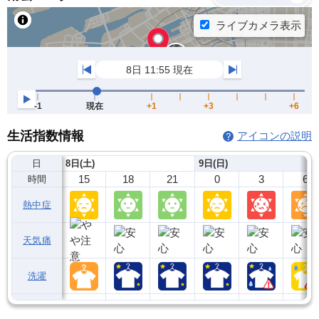
生活指数情報
アイコンの説明
日
8日(土)
9日(日)
15
18
21
0
3
6
時間
熱中症
天気痛
洗濯