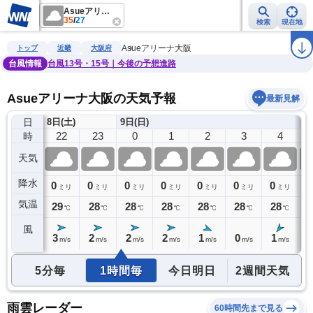
Asueアリーナ大阪
35
/
27
検索
現在地
雨雲レーダー
台風情報
地震情報
警報・注意報
2週間天気
ラ
Asueアリーナ大阪
トップ
近畿
大阪府
台風情報
台風13号・15号｜今後の予想進路
Asueアリーナ大阪の天気予報
最新見解
日
8日(土)
9日(日)
21
22
23
0
1
2
3
4
時
天気
降水
0
0
0
0
0
0
0
0
0
ミリ
ミリ
ミリ
ミリ
ミリ
ミリ
ミリ
ミリ
気温
29
29
28
28
28
28
28
28
2
℃
℃
℃
℃
℃
℃
℃
℃
風
3
3
2
2
2
1
0
1
1
m/s
m/s
m/s
m/s
m/s
m/s
m/s
m/s
5分毎
1時間毎
今日明日
2週間天気
雨雲レーダー
60時間先まで見る