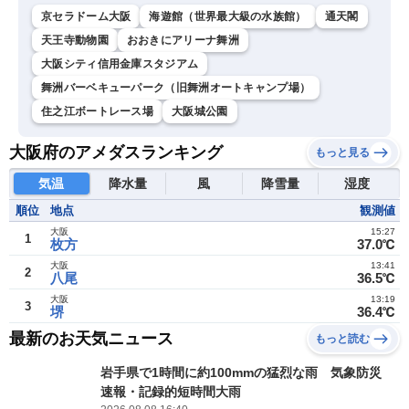
京セラドーム大阪
海遊館（世界最大級の水族館）
通天閣
天王寺動物園
おおきにアリーナ舞洲
大阪シティ信用金庫スタジアム
舞洲バーベキューパーク（旧舞洲オートキャンプ場）
住之江ボートレース場
大阪城公園
大阪府のアメダスランキング
もっと見る
気温
降水量
風
降雪量
湿度
順位
地点
観測値
大阪
15:27
1
枚方
37.0℃
大阪
13:41
2
八尾
36.5℃
大阪
13:19
3
堺
36.4℃
最新のお天気ニュース
もっと読む
岩手県で1時間に約100mmの猛烈な雨 気象防災
速報・記録的短時間大雨