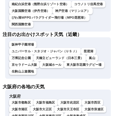
南紀白浜空港（熊野白浜リゾート空港）
コウノトリ但馬空港
大阪国際空港（伊丹空港）
神戸空港（マリンエア）
びわ湖ＭPPG パラグライダー飛行場（MPG琵琶湖）
関西国際空港
注目のお出かけスポット天気（近畿）
阪神甲子園球場
ユニバーサル・スタジオ・ジャパン（ＵＳＪ）
琵琶湖
万博記念公園
天橋立ビューランド（日本三景）
嵐山
京セラドーム大阪
大阪城ホール
東大阪市花園ラグビー場
生駒山上遊園地
大阪府の各地の天気
大阪府
大阪市都島区
大阪市福島区
大阪市此花区
大阪市西区
大阪市港区
大阪市大正区
大阪市天王寺区
大阪市浪速区
大阪市西淀川区
大阪市東淀川区
大阪市東成区