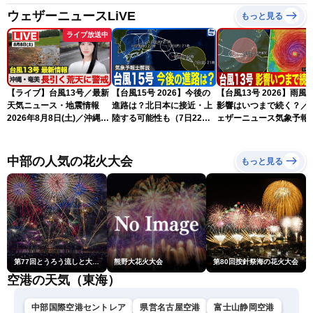
ウェザーニュースLiVE
もっと見る
ライブ放送中
【ライブ】台風13号／最新
【台風15号 2026】今後の
【台風13号 2026】雨風
天気ニュース・地震情報
進路は？北日本に接近・上
影響はいつまで続く？／
2026年8月8日(土)／沖縄・
陸する可能性も（7日22時
ェザーニュース気象予報
奄美は大荒れの天気が続く
情報）
解説（7日22時情報）
／令和8年熊本地震情報 ／
〈ウェザーニュースLiVEモ
中部の人気の花火大会
もっと見る
ーニング・松本真央／山口
剛央〉
第77回とうろう流しと大花火大会
熊野大花火大会
第80回按針祭海の花火大会
空港の天気（東海）
中部国際空港セントレア
県営名古屋空港
富士山静岡空港