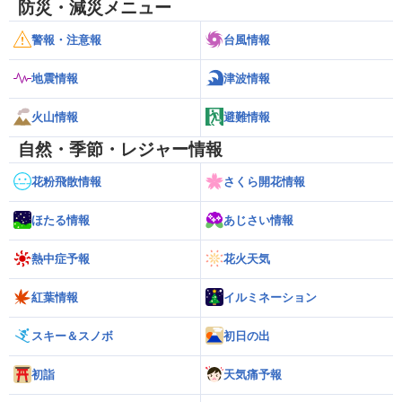
防災・減災メニュー
警報・注意報
台風情報
地震情報
津波情報
火山情報
避難情報
自然・季節・レジャー情報
花粉飛散情報
さくら開花情報
ほたる情報
あじさい情報
熱中症予報
花火天気
紅葉情報
イルミネーション
スキー＆スノボ
初日の出
初詣
天気痛予報