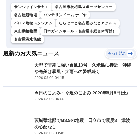
サンシャインサカエ
名古屋市枇杷島スポーツセンター
名古屋競輪場
バンテリンドーム ナゴヤ
パロマ瑞穂スタジアム
ららぽーと名古屋みなとアクルス
東山動植物園
日本ガイシホール（名古屋市総合体育館）
名古屋港水族館
最新のお天気ニュース
もっと読む
大型で非常に強い台風13号 久米島に接近 沖縄
や奄美は暴風・大雨への警戒続く
2026.08.08 04:15
今日のこよみ・今週のこよみ 2026年8月8日(土)
2026.08.08 04:00
茨城県北部でM3.9の地震 日立市で震度3 津波
の心配なし
2026.08.08 03:48