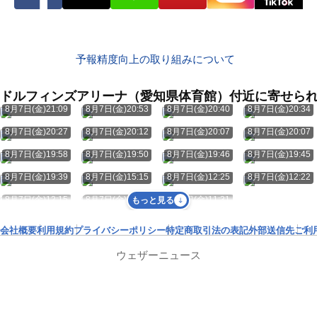
予報精度向上の取り組みについて
ドルフィンズアリーナ（愛知県体育館）付近に寄せら
8月7日(金)21:09
8月7日(金)20:53
8月7日(金)20:40
8月7日(金)20:34
8月7日(金)20:27
8月7日(金)20:12
8月7日(金)20:07
8月7日(金)20:07
8月7日(金)19:58
8月7日(金)19:50
8月7日(金)19:46
8月7日(金)19:45
8月7日(金)19:39
8月7日(金)15:15
8月7日(金)12:25
8月7日(金)12:22
8月7日(金)12:15
8月7日(金)11:35
8月7日(金)11:31
もっと見る
会社概要
利用規約
プライバシーポリシー
特定商取引法の表記
外部送信先
ご利
ウェザーニュース