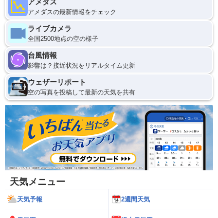
アメダス
アメダスの最新情報をチェック
ライブカメラ
全国2500地点の空の様子
台風情報
影響は？接近状況をリアルタイム更新
ウェザーリポート
空の写真を投稿して最新の天気を共有
天気メニュー
天気予報
2週間天気