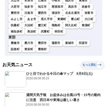
犬山市
常滑市
江南市
小牧市
稲沢市
東海市
大府市
知多市
知立市
尾張旭市
高浜市
岩倉市
豊明市
日進市
愛西市
清須市
北名古屋市
弥富市
みよし市
あま市
長久手市
東郷町
豊山町
大口町
扶桑町
大治町
蟹江町
飛島村
阿久比町
東浦町
南知多町
美浜町
武豊町
幸田町
東部
豊橋市
豊川市
豊田市
蒲郡市
新城市
田原市
設楽町
東栄町
豊根村
お天気ニュース
もっと読む
ひと目でわかる今日の傘マップ 8月8日(土)
2026.08.08 06:15
週間天気予報 お盆休みは台風13号・15号の動向
に注意 西日本や東海は厳しい暑さ
2026.08.08 06:00