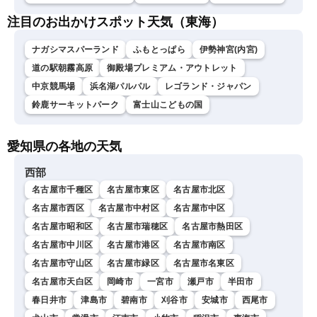
注目のお出かけスポット天気（東海）
ナガシマスパーランド
ふもとっぱら
伊勢神宮(内宮)
道の駅朝霧高原
御殿場プレミアム・アウトレット
中京競馬場
浜名湖パルパル
レゴランド・ジャパン
鈴鹿サーキットパーク
富士山こどもの国
愛知県の各地の天気
西部
名古屋市千種区
名古屋市東区
名古屋市北区
名古屋市西区
名古屋市中村区
名古屋市中区
名古屋市昭和区
名古屋市瑞穂区
名古屋市熱田区
名古屋市中川区
名古屋市港区
名古屋市南区
名古屋市守山区
名古屋市緑区
名古屋市名東区
名古屋市天白区
岡崎市
一宮市
瀬戸市
半田市
春日井市
津島市
碧南市
刈谷市
安城市
西尾市