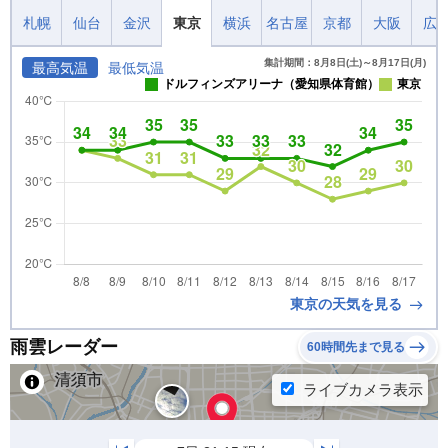
札幌
仙台
金沢
東京
横浜
名古屋
京都
大阪
広
集計期間：8月8日(土)～8月17日(月)
最高気温
最低気温
ドルフィンズアリーナ（愛知県体育館）
東京
東京の天気を見る
雨雲レーダー
60時間先まで見る