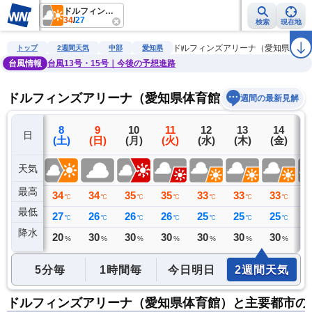
ドルフィンズアリーナ（愛知県体育館）
34
/
27
検索
現在地
雨雲レーダー
台風情報
地震情報
警報・注意報
2週間天気
ラ
ドルフィンズアリーナ（愛知県体育
トップ
2週間天気
中部
愛知県
台風情報
台風13号・15号｜今後の予想進路
ドルフィンズアリーナ（愛知県体育館）の2週間天気
週間の最新見解
7
8
9
10
11
12
13
14
日
(金)
(土)
(日)
(月)
(火)
(水)
(木)
(金)
(
天気
最高
35
34
34
35
35
33
33
33
3
℃
℃
℃
℃
℃
℃
℃
℃
最低
28
27
26
26
26
25
25
25
2
℃
℃
℃
℃
℃
℃
℃
℃
降水
0
20
30
30
30
30
30
30
3
ミリ
%
%
%
%
%
%
%
5分毎
1時間毎
今日明日
2週間天気
ドルフィンズアリーナ（愛知県体育館）と主要都市の