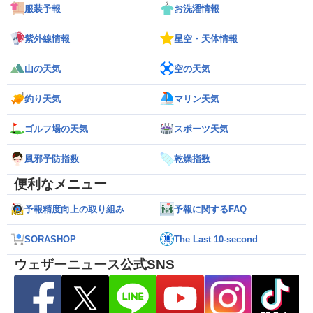
服装予報
お洗濯情報
紫外線情報
星空・天体情報
山の天気
空の天気
釣り天気
マリン天気
ゴルフ場の天気
スポーツ天気
風邪予防指数
乾燥指数
便利なメニュー
予報精度向上の取り組み
予報に関するFAQ
SORASHOP
The Last 10-second
ウェザーニュース公式SNS