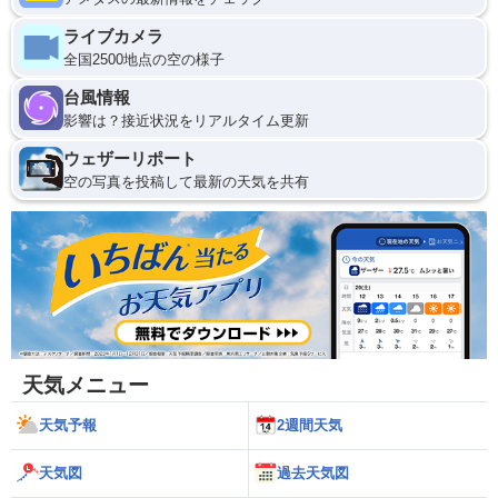
ライブカメラ
全国2500地点の空の様子
台風情報
影響は？接近状況をリアルタイム更新
ウェザーリポート
空の写真を投稿して最新の天気を共有
天気メニュー
天気予報
2週間天気
天気図
過去天気図