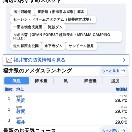
周辺のおすすめスポット
福井競輪場
養浩館（旧御泉水屋敷）庭園
セーレン・ドリームスタジアム（福井県営球場）
一乗谷朝倉氏庭園
滝波ダム
ルポの森（GRAN FOREST 越前美山・MIYAMA CAMPING
FIELD）
道の駅西山公園
永平寺ダム
サンドーム福井
福井市の防災情報を見る
福井県のアメダスランキング
もっと見る
気温
降水量
風
降雪量
湿度
順位
地点
観測値
福井
01:50
1
美浜
29.7℃
福井
00:49
1
敦賀
29.7℃
福井
00:52
3
福井
29.6℃
最新のお天気ニュース
もっと読む