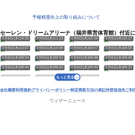
予報精度向上の取り組みについて
セーレン・ドリームアリーナ（福井県営体育館）付近
8月6日(木)18:35
8月6日(木)11:23
8月6日(木)10:34
8月6日(木)10:17
8月6日(木)10:07
8月6日(木)10:06
8月6日(木)09:57
8月6日(木)09:55
8月6日(木)09:54
8月6日(木)09:52
8月6日(木)09:48
8月6日(木)09:45
8月6日(木)09:44
8月6日(木)09:42
8月6日(木)09:40
8月6日(木)09:37
8月6日(木)09:00
8月6日(木)07:35
8月6日(木)05:11
もっと見る
会社概要
利用規約
プライバシーポリシー
特定商取引法の表記
外部送信先
ご利
ウェザーニュース