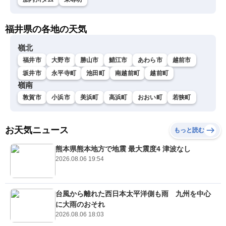
福井県の各地の天気
嶺北
福井市
大野市
勝山市
鯖江市
あわら市
越前市
坂井市
永平寺町
池田町
南越前町
越前町
嶺南
敦賀市
小浜市
美浜町
高浜町
おおい町
若狭町
お天気ニュース
もっと読む
熊本県熊本地方で地震 最大震度4 津波なし
2026.08.06 19:54
台風から離れた西日本太平洋側も雨 九州を中心
に大雨のおそれ
2026.08.06 18:03