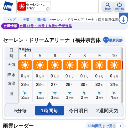
セーレン・ドリームアリーナ（福井県営体育館）
37
/
27
検索
現在地
雨雲レーダー
台風情報
地震情報
警報・注意報
2週間天気
ラ
セーレン・ドリームアリーナ（福井県営体育館）
トップ
中部
福井県
台風情報
台風13号・15号｜今後の予想進路
セーレン・ドリームアリーナ（福井県営体育館）の天
最新見解
日
7日(金)
3
4
5
6
7
8
9
10
時
天気
降水
0
0
0
0
0
0
0
0
0
ミリ
ミリ
ミリ
ミリ
ミリ
ミリ
ミリ
ミリ
気温
27
28
28
27
28
30
32
34
3
℃
℃
℃
℃
℃
℃
℃
℃
風
2
2
1
1
1
2
3
4
5
m/s
m/s
m/s
m/s
m/s
m/s
m/s
m/s
5分毎
1時間毎
今日明日
2週間天気
雨雲レーダー
60時間先まで見る