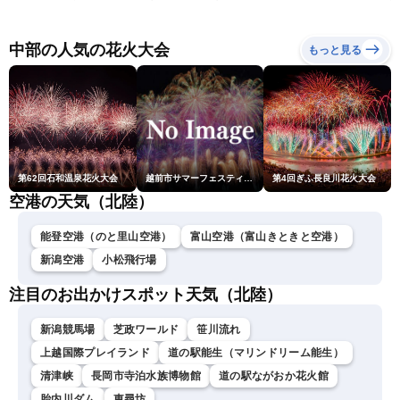
本地震情報 台風13号が沖
（6日18時更新）
縄に接近〈ウェザーニュー
スLiVE〉
中部の人気の花火大会
もっと見る
第62回石和温泉花火大会
越前市サマーフェスティバル花火大会
第4回ぎふ長良川花火大会
空港の天気（北陸）
能登空港（のと里山空港）
富山空港（富山きときと空港）
新潟空港
小松飛行場
注目のお出かけスポット天気（北陸）
新潟競馬場
芝政ワールド
笹川流れ
上越国際プレイランド
道の駅能生（マリンドリーム能生）
清津峡
長岡市寺泊水族博物館
道の駅ながおか花火館
胎内川ダム
東尋坊