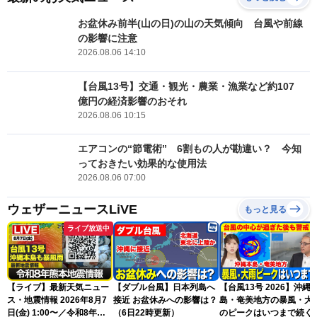
お盆休み前半(山の日)の山の天気傾向 台風や前線
の影響に注意
2026.08.06 14:10
【台風13号】交通・観光・農業・漁業など約107
億円の経済影響のおそれ
2026.08.06 10:15
エアコンの“節電術” 6割もの人が勘違い？ 今知
っておきたい効果的な使用法
2026.08.06 07:00
ウェザーニュースLiVE
もっと見る
ライブ放送中
【ライブ】最新天気ニュー
【ダブル台風】日本列島へ
【台風13号 2026】沖縄
ス・地震情報 2026年8月7
接近 お盆休みへの影響は？
島・奄美地方の暴風・大
日(金) 1:00〜／令和8年熊
（6日22時更新）
のピークはいつまで続く