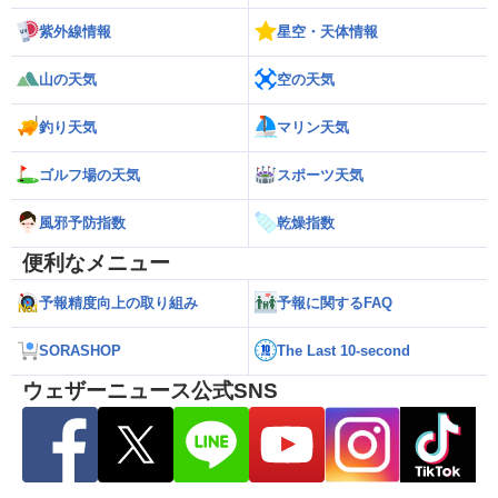
紫外線情報
星空・天体情報
山の天気
空の天気
釣り天気
マリン天気
ゴルフ場の天気
スポーツ天気
風邪予防指数
乾燥指数
便利なメニュー
予報精度向上の取り組み
予報に関するFAQ
SORASHOP
The Last 10-second
ウェザーニュース公式SNS