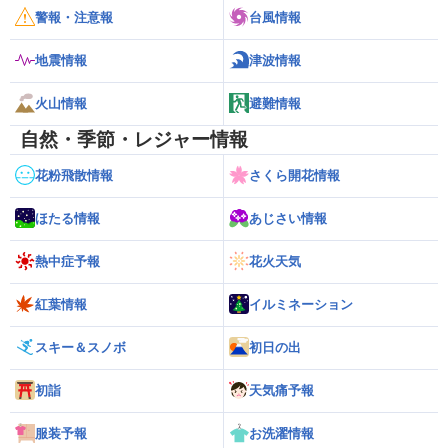
警報・注意報
台風情報
地震情報
津波情報
火山情報
避難情報
自然・季節・レジャー情報
花粉飛散情報
さくら開花情報
ほたる情報
あじさい情報
熱中症予報
花火天気
紅葉情報
イルミネーション
スキー＆スノボ
初日の出
初詣
天気痛予報
服装予報
お洗濯情報