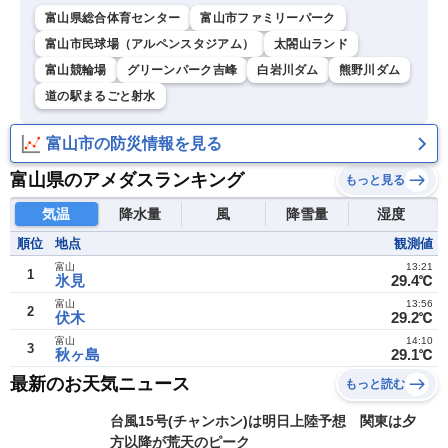
富山県総合体育センター
富山市ファミリーパーク
富山市民球場（アルペンスタジアム）
太閤山ランド
富山競輪場
グリーンパーク吉峰
白岩川ダム
熊野川ダム
道の駅まるごと射水
富山市の防災情報を見る
富山県のアメダスランキング
もっと見る
気温
降水量
風
降雪量
湿度
順位
地点
観測値
富山
13:21
1
氷見
29.4℃
富山
13:56
2
伏木
29.2℃
富山
14:10
3
秋ヶ島
29.1℃
最新のお天気ニュース
もっと読む
台風15号(チャンホン)は明日上陸予想 関東は夕
方以降が荒天のピーク