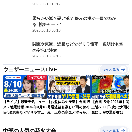
2026.08.10 10:17
柔らかい派？硬い派？ 好みの桃が一目でわか
る“桃チャート”
2026.08.10 05:10
関東や東海、近畿などでゲリラ雷雨 週明けも空
の変化に注意
2026.08.10 07:15
ウェザーニュースLiVE
もっと見る
ライブ放送中
【ライブ】最新天気ニュー
【お盆休みの天気】台風15
【台風15号 2026年】関
ス・地震情報 2026年8月10
号通過後も激しい雨のおそ
上陸へ 11日(火)は大雨や
日(月)東海などゲリラ雷雨
れ 上空の寒気と湿った空
風による交通影響は
に注意 東北や関東は早めの
気でゲリラ雷雨に注意
台風対策を〈ウェザーニュ
ースLiVEアフタヌーン・戸
中部の人気の花火大会
もっと見る