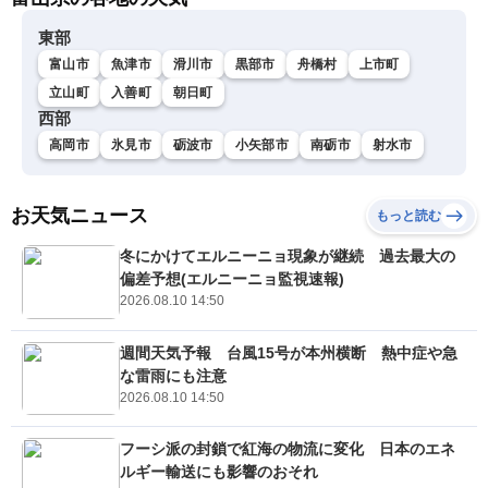
東部
富山市
魚津市
滑川市
黒部市
舟橋村
上市町
立山町
入善町
朝日町
西部
高岡市
氷見市
砺波市
小矢部市
南砺市
射水市
お天気ニュース
もっと読む
冬にかけてエルニーニョ現象が継続 過去最大の
偏差予想(エルニーニョ監視速報)
2026.08.10 14:50
週間天気予報 台風15号が本州横断 熱中症や急
な雷雨にも注意
2026.08.10 14:50
フーシ派の封鎖で紅海の物流に変化 日本のエネ
ルギー輸送にも影響のおそれ