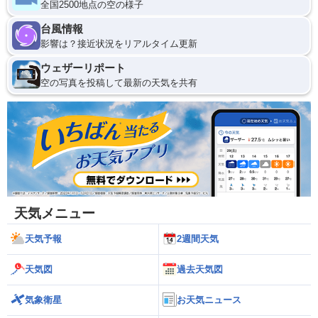
全国2500地点の空の様子
台風情報
影響は？接近状況をリアルタイム更新
ウェザーリポート
空の写真を投稿して最新の天気を共有
天気メニュー
天気予報
2週間天気
天気図
過去天気図
気象衛星
お天気ニュース