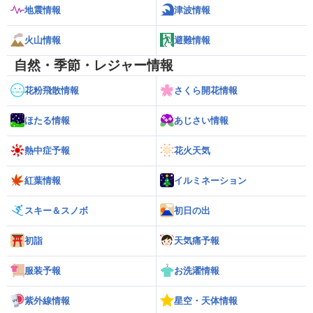
地震情報
津波情報
火山情報
避難情報
自然・季節・レジャー情報
花粉飛散情報
さくら開花情報
ほたる情報
あじさい情報
熱中症予報
花火天気
紅葉情報
イルミネーション
スキー＆スノボ
初日の出
初詣
天気痛予報
服装予報
お洗濯情報
紫外線情報
星空・天体情報