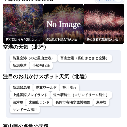
北美月／宇野沢達也〉
第77回とうろう流しと大花火大会
多治見市制記念花火大会
第62回石和温泉花火大会
空港の天気（北陸）
能登空港（のと里山空港）
富山空港（富山きときと空港）
新潟空港
小松飛行場
注目のお出かけスポット天気（北陸）
新潟競馬場
芝政ワールド
笹川流れ
上越国際プレイランド
道の駅能生（マリンドリーム能生）
清津峡
太閤山ランド
長岡市寺泊水族博物館
東尋坊
サンドーム福井
富山県の各地の天気