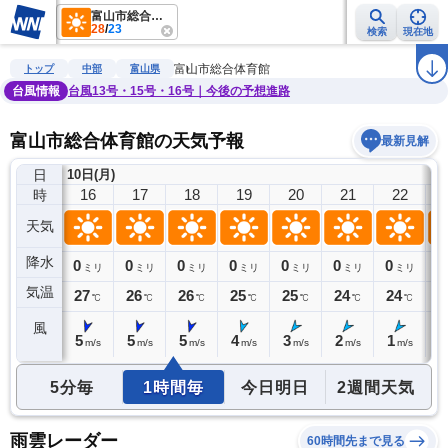
富山市総合体育館
28
/
23
検索
現在地
雨雲レーダー
台風情報
地震情報
警報・注意報
2週間天気
ラ
富山市総合体育館
トップ
中部
富山県
台風情報
台風13号・15号・16号｜今後の予想進路
富山市総合体育館の天気予報
最新見解
日
10日(月)
15
16
17
18
19
20
21
22
時
天気
降水
0
0
0
0
0
0
0
0
0
ミリ
ミリ
ミリ
ミリ
ミリ
ミリ
ミリ
ミリ
気温
28
27
26
26
25
25
24
24
2
℃
℃
℃
℃
℃
℃
℃
℃
風
5
5
5
5
4
3
2
1
0
m/s
m/s
m/s
m/s
m/s
m/s
m/s
m/s
5分毎
1時間毎
今日明日
2週間天気
雨雲レーダー
60時間先まで見る