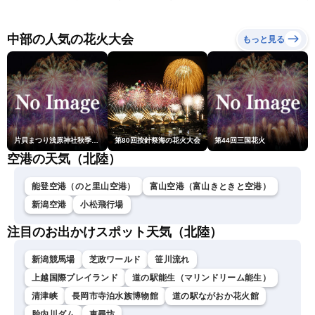
奄美は台風による暴風雨に
（6日18時更新）
厳重警戒〈ウェザーニュー
スLiVEモーニング・松本真
中部の人気の花火大会
もっと見る
央／有賀哲夫〉
片貝まつり浅原神社秋季例大祭奉納大煙火
第80回按針祭海の花火大会
第44回三国花火
空港の天気（北陸）
能登空港（のと里山空港）
富山空港（富山きときと空港）
新潟空港
小松飛行場
注目のお出かけスポット天気（北陸）
新潟競馬場
芝政ワールド
笹川流れ
上越国際プレイランド
道の駅能生（マリンドリーム能生）
清津峡
長岡市寺泊水族博物館
道の駅ながおか花火館
胎内川ダム
東尋坊