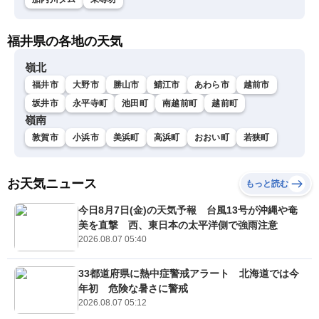
福井県の各地の天気
嶺北
福井市
大野市
勝山市
鯖江市
あわら市
越前市
坂井市
永平寺町
池田町
南越前町
越前町
嶺南
敦賀市
小浜市
美浜町
高浜町
おおい町
若狭町
お天気ニュース
もっと読む
今日8月7日(金)の天気予報 台風13号が沖縄や奄
美を直撃 西、東日本の太平洋側で強雨注意
2026.08.07 05:40
33都道府県に熱中症警戒アラート 北海道では今
年初 危険な暑さに警戒
2026.08.07 05:12