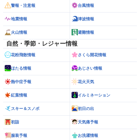
警報・注意報
台風情報
地震情報
津波情報
火山情報
避難情報
自然・季節・レジャー情報
花粉飛散情報
さくら開花情報
ほたる情報
あじさい情報
熱中症予報
花火天気
紅葉情報
イルミネーション
スキー＆スノボ
初日の出
初詣
天気痛予報
服装予報
お洗濯情報