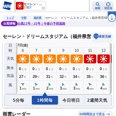
セーレン・ドリームスタジアム（福井県営球場）
37
/
27
検索
現在地
雨雲レーダー
台風情報
地震情報
警報・注意報
2週間天気
ラ
セーレン・ドリームスタジアム（福井県営球場）
トップ
中部
福井県
台風情報
台風13号・15号｜今後の予想進路
セーレン・ドリームスタジアム（福井県営球場）の天
最新見解
日
7日(金)
5
6
7
8
9
10
11
12
時
天気
降水
0
0
0
0
0
0
0
0
0
ミリ
ミリ
ミリ
ミリ
ミリ
ミリ
ミリ
ミリ
気温
27
27
29
31
32
34
35
36
3
℃
℃
℃
℃
℃
℃
℃
℃
風
1
1
1
2
3
3
4
4
4
m/s
m/s
m/s
m/s
m/s
m/s
m/s
m/s
5分毎
1時間毎
今日明日
2週間天気
雨雲レーダー
60時間先まで見る