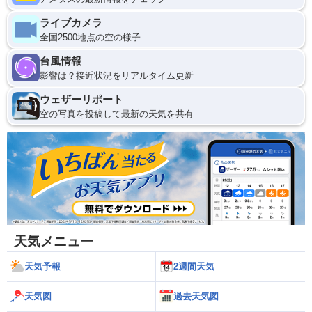
ライブカメラ
全国2500地点の空の様子
台風情報
影響は？接近状況をリアルタイム更新
ウェザーリポート
空の写真を投稿して最新の天気を共有
天気メニュー
天気予報
2週間天気
天気図
過去天気図