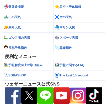
紫外線情報
星空・天体情報
山の天気
空の天気
釣り天気
マリン天気
ゴルフ場の天気
スポーツ天気
風邪予防指数
乾燥指数
便利なメニュー
予報精度向上の取り組み
予報に関するFAQ
SORASHOP
The Last 10-second
ウェザーニュース公式SNS