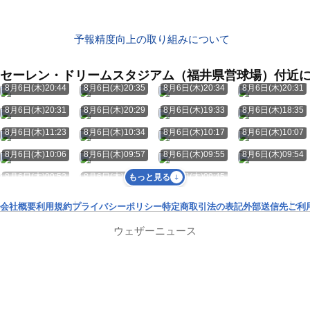
予報精度向上の取り組みについて
セーレン・ドリームスタジアム（福井県営球場）付近
8月6日(木)20:44
8月6日(木)20:35
8月6日(木)20:34
8月6日(木)20:31
8月6日(木)20:31
8月6日(木)20:29
8月6日(木)19:33
8月6日(木)18:35
8月6日(木)11:23
8月6日(木)10:34
8月6日(木)10:17
8月6日(木)10:07
8月6日(木)10:06
8月6日(木)09:57
8月6日(木)09:55
8月6日(木)09:54
8月6日(木)09:52
8月6日(木)09:48
8月6日(木)09:45
もっと見る
会社概要
利用規約
プライバシーポリシー
特定商取引法の表記
外部送信先
ご利
ウェザーニュース