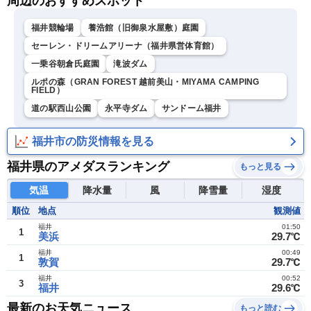
周辺のおすすめスポット
福井競輪場
養浩館（旧御泉水屋敷）庭園
セーレン・ドリームアリーナ（福井県営体育館）
一乗谷朝倉氏庭園
滝波ダム
ルポの森（GRAN FOREST 越前美山・MIYAMA CAMPING
FIELD）
道の駅西山公園
永平寺ダム
サンドーム福井
福井市の防災情報を見る
福井県のアメダスランキング
もっと見る
気温
降水量
風
降雪量
湿度
順位
地点
観測値
福井
01:50
1
美浜
29.7℃
福井
00:49
1
敦賀
29.7℃
福井
00:52
3
福井
29.6℃
最新のお天気ニュース
もっと読む