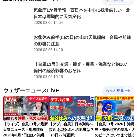
気象庁1か月予報 西日本を中心に残暑厳しい 北
日本は周期的に天気変化
2026.08.06 14:54
お盆休み前半(山の日)の山の天気傾向 台風や前線
の影響に注意
2026.08.06 14:10
【台風13号】交通・観光・農業・漁業など約107
億円の経済影響のおそれ
2026.08.06 10:15
ウェザーニュースLiVE
もっと見る
ライブ放送中
【ライブ】台風13号／最新
【ダブル台風】日本列島へ
【台風13号 2026】沖縄
天気ニュース・地震情報
接近 お盆休みへの影響は？
島・奄美地方の暴風・大
2026年8月7日(金)／沖縄・
（6日22時更新）
のピークはいつまで続く