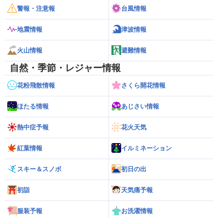
警報・注意報
台風情報
地震情報
津波情報
火山情報
避難情報
自然・季節・レジャー情報
花粉飛散情報
さくら開花情報
ほたる情報
あじさい情報
熱中症予報
花火天気
紅葉情報
イルミネーション
スキー＆スノボ
初日の出
初詣
天気痛予報
服装予報
お洗濯情報