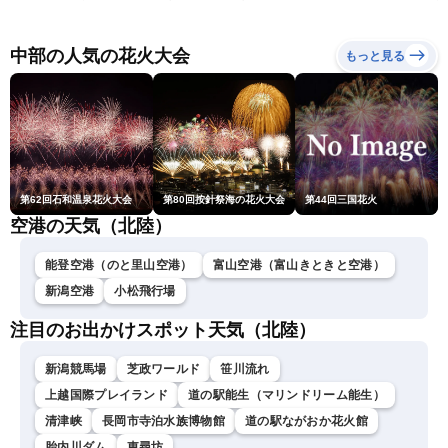
本地震情報 台風13号が沖
（6日18時更新）
縄に接近〈ウェザーニュー
スLiVE〉
中部の人気の花火大会
もっと見る
第62回石和温泉花火大会
第80回按針祭海の花火大会
第44回三国花火
空港の天気（北陸）
能登空港（のと里山空港）
富山空港（富山きときと空港）
新潟空港
小松飛行場
注目のお出かけスポット天気（北陸）
新潟競馬場
芝政ワールド
笹川流れ
上越国際プレイランド
道の駅能生（マリンドリーム能生）
清津峡
長岡市寺泊水族博物館
道の駅ながおか花火館
胎内川ダム
東尋坊