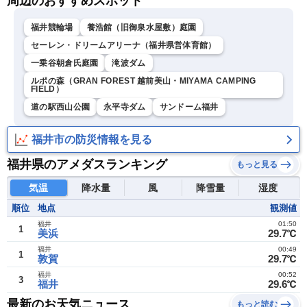
周辺のおすすめスポット
福井競輪場
養浩館（旧御泉水屋敷）庭園
セーレン・ドリームアリーナ（福井県営体育館）
一乗谷朝倉氏庭園
滝波ダム
ルポの森（GRAN FOREST 越前美山・MIYAMA CAMPING
FIELD）
道の駅西山公園
永平寺ダム
サンドーム福井
福井市の防災情報を見る
福井県のアメダスランキング
もっと見る
気温
降水量
風
降雪量
湿度
順位
地点
観測値
福井
01:50
1
美浜
29.7℃
福井
00:49
1
敦賀
29.7℃
福井
00:52
3
福井
29.6℃
最新のお天気ニュース
もっと読む