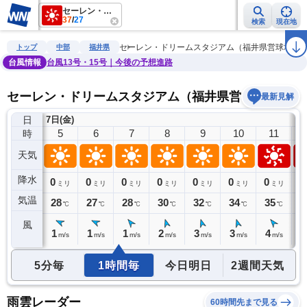
セーレン・ドリームスタジアム（福井県営球場）
37
/
27
検索
現在地
雨雲レーダー
台風情報
地震情報
警報・注意報
2週間天気
ラ
セーレン・ドリームスタジアム（福井県営球場）
トップ
中部
福井県
台風情報
台風13号・15号｜今後の予想進路
セーレン・ドリームスタジアム（福井県営球場）の天
最新見解
日
7日(金)
4
5
6
7
8
9
10
11
時
天気
降水
0
0
0
0
0
0
0
0
0
ミリ
ミリ
ミリ
ミリ
ミリ
ミリ
ミリ
ミリ
気温
28
28
27
28
30
32
34
35
3
℃
℃
℃
℃
℃
℃
℃
℃
風
1
1
1
1
2
3
3
4
4
m/s
m/s
m/s
m/s
m/s
m/s
m/s
m/s
5分毎
1時間毎
今日明日
2週間天気
雨雲レーダー
60時間先まで見る