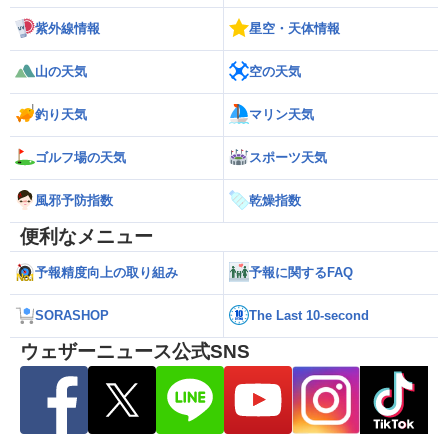
紫外線情報
星空・天体情報
山の天気
空の天気
釣り天気
マリン天気
ゴルフ場の天気
スポーツ天気
風邪予防指数
乾燥指数
便利なメニュー
予報精度向上の取り組み
予報に関するFAQ
SORASHOP
The Last 10-second
ウェザーニュース公式SNS