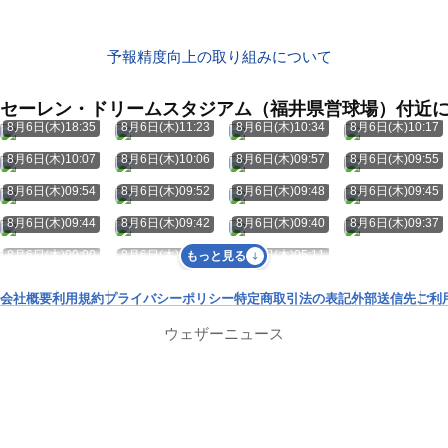
予報精度向上の取り組みについて
セーレン・ドリームスタジアム（福井県営球場）付近
8月6日(木)18:35
8月6日(木)11:23
8月6日(木)10:34
8月6日(木)10:17
8月6日(木)10:07
8月6日(木)10:06
8月6日(木)09:57
8月6日(木)09:55
8月6日(木)09:54
8月6日(木)09:52
8月6日(木)09:48
8月6日(木)09:45
8月6日(木)09:44
8月6日(木)09:42
8月6日(木)09:40
8月6日(木)09:37
8月6日(木)09:00
8月6日(木)07:35
8月6日(木)05:11
もっと見る
会社概要
利用規約
プライバシーポリシー
特定商取引法の表記
外部送信先
ご利
ウェザーニュース