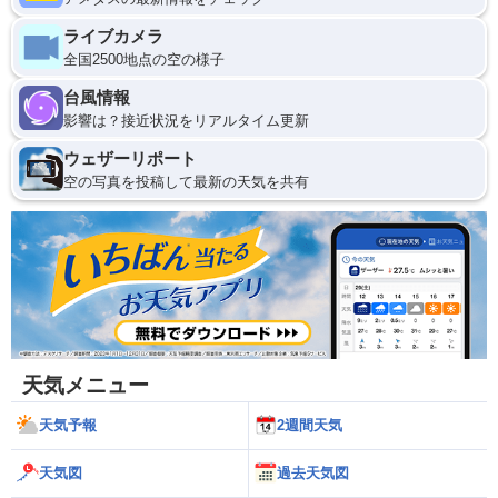
ライブカメラ
全国2500地点の空の様子
台風情報
影響は？接近状況をリアルタイム更新
ウェザーリポート
空の写真を投稿して最新の天気を共有
天気メニュー
天気予報
2週間天気
天気図
過去天気図