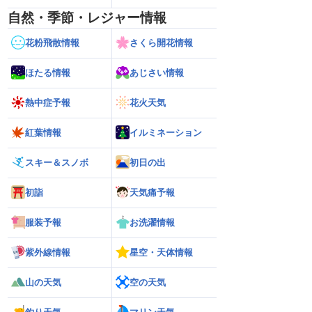
自然・季節・レジャー情報
花粉飛散情報
さくら開花情報
ほたる情報
あじさい情報
熱中症予報
花火天気
紅葉情報
イルミネーション
スキー＆スノボ
初日の出
初詣
天気痛予報
服装予報
お洗濯情報
紫外線情報
星空・天体情報
山の天気
空の天気