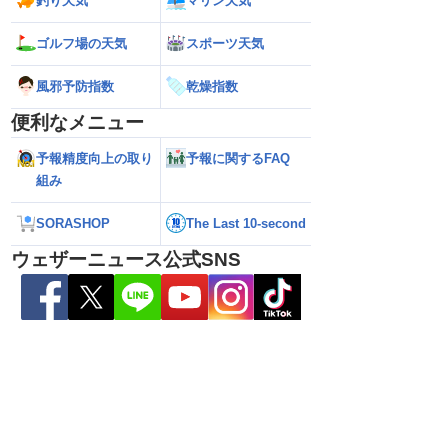
釣り天気
マリン天気
ゴルフ場の天気
スポーツ天気
あす9日(日)も東北や
【台風15号】進路に複雑な変化・東北上
【台風13号 進路
雨のおそれ 午前中から
陸の可能性と西日本へ影響拡大の不確実
期化・奄美大島で総
風邪予防指数
乾燥指数
も
性
波に要警戒（2026.08
便利なメニュー
予報精度向上の取り
予報に関するFAQ
組み
SORASHOP
The Last 10-second
ウェザーニュース公式SNS