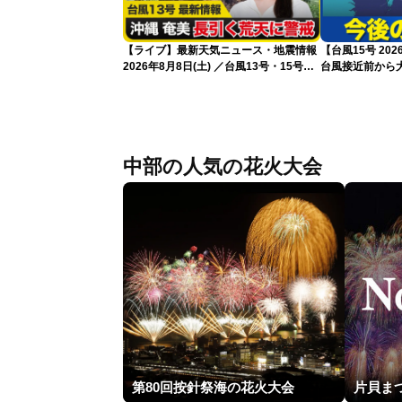
【ライブ】最新天気ニュース・地震情報
【台風15号 2
2026年8月8日(土) ／台風13号・15号
台風接近前から大
ゲリラ雷雨最新見解 令和8年熊本地震
新）
情報〈ウェザーニュースLiVEムーン・戸
北美月／芳野達郎〉
中部の人気の花火大会
第80回按針祭海の花火大会