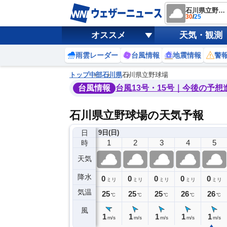
石川県立野球場
30
/
25
オススメ
天気・観測
雨雲レーダー
台風情報
地震情報
警
トップ
中部
石川県
石川県立野球場
台風情報
台風13号・15号｜今後の予想
石川県立野球場の天気予報
日
8日(土)
9日(日)
21
22
23
0
1
2
3
4
5
時
天気
降水
0
0
0
0
0
0
0
0
ミリ
ミリ
ミリ
ミリ
ミリ
ミリ
ミリ
ミリ
ミリ
気温
5
25
25
25
25
25
25
26
26
℃
℃
℃
℃
℃
℃
℃
℃
℃
風
3
0
1
1
1
1
1
1
1
m/s
m/s
m/s
m/s
m/s
m/s
m/s
m/s
m/s