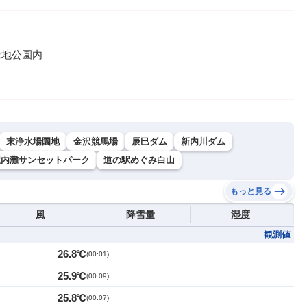
う
緑地公園内
末浄水場園地
金沢競馬場
辰巳ダム
新内川ダム
駅内灘サンセットパーク
道の駅めぐみ白山
もっと見る
風
降雪量
湿度
観測値
26.8℃
(
00:01
)
25.9℃
(
00:09
)
25.8℃
(
00:07
)