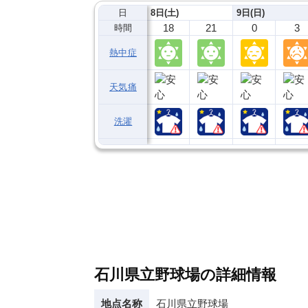
日
8日(土)
9日(日)
18
21
0
3
時間
熱中症
天気痛
洗濯
石川県立野球場の詳細情報
地点名称
石川県立野球場