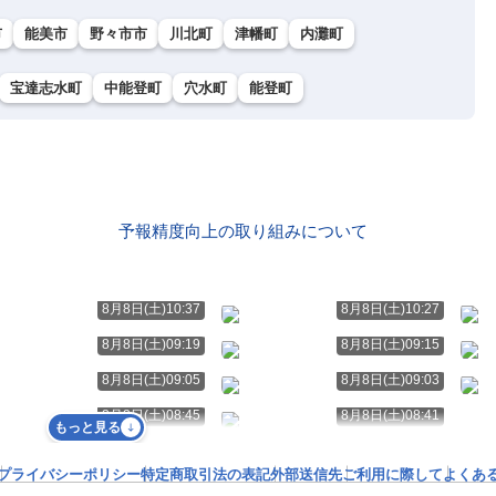
市
能美市
野々市市
川北町
津幡町
内灘町
宝達志水町
中能登町
穴水町
能登町
予報精度向上の取り組みについて
8月8日(土)10:37
8月8日(土)10:27
8月8日(土)09:19
8月8日(土)09:15
8月8日(土)09:05
8月8日(土)09:03
8月8日(土)08:45
8月8日(土)08:41
もっと見る
プライバシーポリシー
特定商取引法の表記
外部送信先
ご利用に際して
よくあ