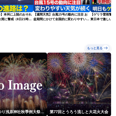
026】本州に上陸のおそれ
【週間天気】台風15号の動向に注目 お
【ゲリラ雷雨警戒】
雨に警戒（8日21時更
盆期間にかけて全国的に変わりやすい天
東日本で激しい雷
気が続く見込み
雨雲急発達の危険
もっと見る
片貝まつり浅原神社秋季例大祭奉納大煙火
第77回とうろう流しと大花火大会