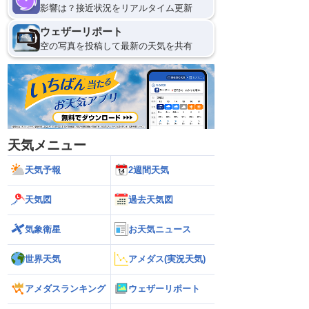
影響は？接近状況をリアルタイム更新
ウェザーリポート
空の写真を投稿して最新の天気を共有
天気メニュー
天気予報
2週間天気
天気図
過去天気図
気象衛星
お天気ニュース
世界天気
アメダス(実況天気)
アメダスランキング
ウェザーリポート