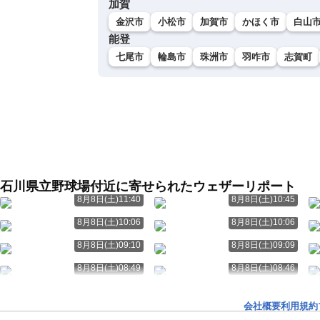
加賀
金沢市
小松市
加賀市
かほく市
白山
能登
七尾市
輪島市
珠洲市
羽咋市
志賀町
石川県立野球場付近に寄せられたウェザーリポート
8月8日(土)11:40
8月8日(土)10:45
8月8日(土)10:06
8月8日(土)10:06
8月8日(土)09:10
8月8日(土)09:09
8月8日(土)08:49
8月8日(土)08:46
会社概要
利用規約