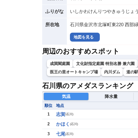
ふりがな
いしかわけんりつやきゅうじょ
所在地
石川県金沢市北塚町東220 西部
地図を見る
周辺のおすすめスポット
成巽閣庭園
文化財指定庭園 特別名勝 兼六園
医王の里オートキャンプ場
内川ダム
道の
石川県のアメダスランキング
気温
降水量
順位
地点
志賀
1
(
石川
)
かほく
2
(
石川
)
七尾
3
(
石川
)