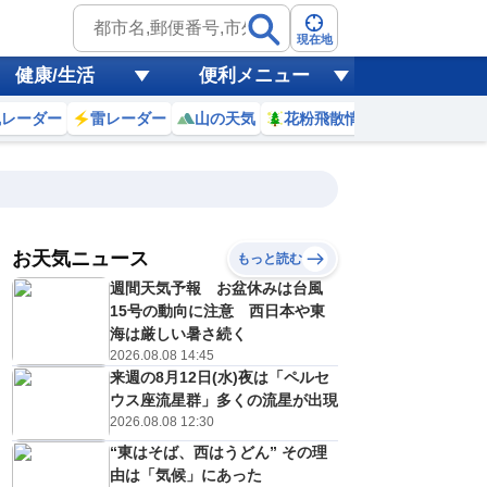
現在地
健康/生活
便利メニュー
風レーダー
雷レーダー
山の天気
花粉飛散情報
世界天気
お天気ニュース
もっと読む
週間天気予報 お盆休みは台風
4
15
16
17
18
19
20
21
22
15号の動向に注意 西日本や東
海は厳しい暑さ続く
2026.08.08 14:45
来週の8月12日(水)夜は「ペルセ
0
0
0
0
0
0
0
0
リ
ミリ
ミリ
ミリ
ミリ
ミリ
ミリ
ミリ
ミリ
ウス座流星群」多くの流星が出現
30
29
29
28
28
27
27
27
℃
℃
℃
℃
℃
℃
℃
℃
℃
2026.08.08 12:30
“東はそば、西はうどん” その理
3
3
3
3
2
1
1
1
/s
m/s
m/s
m/s
m/s
m/s
m/s
m/s
m/s
由は「気候」にあった