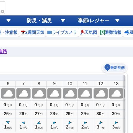
防災・減災
季節/レジャー
報・注意報
2週間天気
ライブカメラ
天気図
避難情報
進路
最新見解
6
7
8
9
10
11
12
13
1
0
0
0
0
0
0
0
0
0
ミリ
ミリ
ミリ
ミリ
ミリ
ミリ
ミリ
ミリ
ミ
26
26
27
28
29
29
30
30
30
℃
℃
℃
℃
℃
℃
℃
℃
1
1
1
1
2
2
3
3
3
m/s
m/s
m/s
m/s
m/s
m/s
m/s
m/s
m