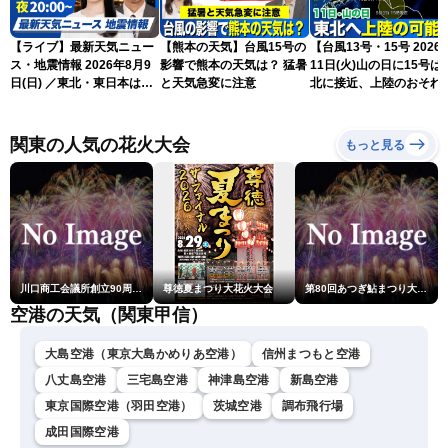
【ライブ】最新天気ニュー
【熊本の天気】台風15号の
【台風13号・15号 2026
ス・地震情報 2026年8月9
影響で熊本の天気は？ 猛暑
11日(火)山の日に15号は
日(日) ／東北・東日本は急
と天気急変に注意
北に接近、上陸のおそれ
な雷雨に注意〈ウェザーニ
（9日15時更新）
ュースLiVEムーン・駒木結
衣／芳野達郎〉
関東の人気の花火大会
もっと見る
川口商工会議所創立90周年・青年部40周年・女性会30周年記念 第6回川口花火大会
尊徳夏まつり大花火大会
第80回あつぎ鮎まつり大花火大会
空港の天気（関東甲信）
大島空港（東京大島かめりあ空港）
信州まつもと空港
八丈島空港
三宅島空港
神津島空港
新島空港
東京国際空港（羽田空港）
茨城空港
調布飛行場
成田国際空港