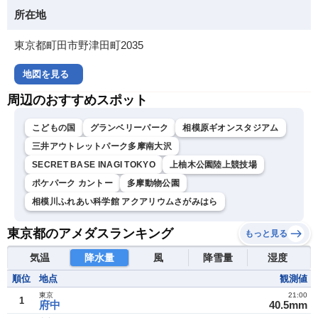
所在地
東京都町田市野津田町2035
地図を見る
周辺のおすすめスポット
こどもの国
グランベリーパーク
相模原ギオンスタジアム
三井アウトレットパーク多摩南大沢
SECRET BASE INAGI TOKYO
上柚木公園陸上競技場
ポケパーク カントー
多摩動物公園
相模川ふれあい科学館 アクアリウムさがみはら
東京都のアメダスランキング
もっと見る
気温
降水量
風
降雪量
湿度
順位
地点
観測値
東京
21:00
1
府中
40.5mm