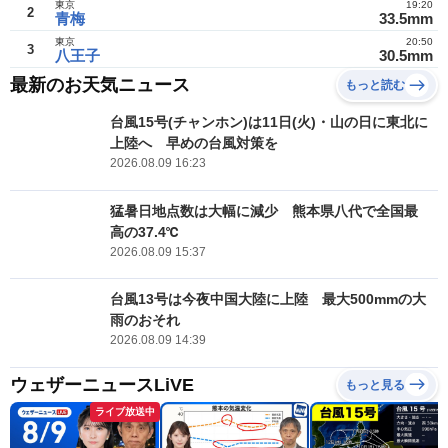
東京
19:20
2
青梅
33.5mm
東京
20:50
3
八王子
30.5mm
最新のお天気ニュース
もっと読む
台風15号(チャンホン)は11日(火)・山の日に東北に
上陸へ 早めの台風対策を
2026.08.09 16:23
猛暑日地点数は大幅に減少 熊本県八代で全国最
高の37.4℃
2026.08.09 15:37
台風13号は今夜中国大陸に上陸 最大500mmの大
雨のおそれ
2026.08.09 14:39
ウェザーニュースLiVE
もっと見る
ライブ放送中