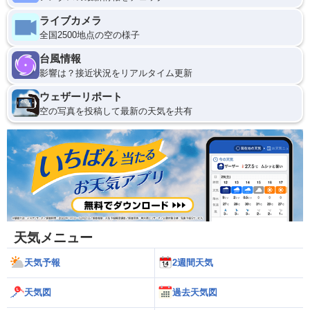
ライブカメラ
全国2500地点の空の様子
台風情報
影響は？接近状況をリアルタイム更新
ウェザーリポート
空の写真を投稿して最新の天気を共有
天気メニュー
天気予報
2週間天気
天気図
過去天気図