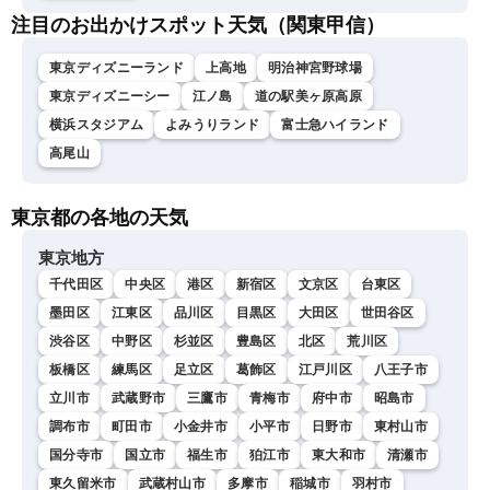
注目のお出かけスポット天気（関東甲信）
東京ディズニーランド
上高地
明治神宮野球場
東京ディズニーシー
江ノ島
道の駅美ヶ原高原
横浜スタジアム
よみうりランド
富士急ハイランド
高尾山
東京都の各地の天気
東京地方
千代田区
中央区
港区
新宿区
文京区
台東区
墨田区
江東区
品川区
目黒区
大田区
世田谷区
渋谷区
中野区
杉並区
豊島区
北区
荒川区
板橋区
練馬区
足立区
葛飾区
江戸川区
八王子市
立川市
武蔵野市
三鷹市
青梅市
府中市
昭島市
調布市
町田市
小金井市
小平市
日野市
東村山市
国分寺市
国立市
福生市
狛江市
東大和市
清瀬市
東久留米市
武蔵村山市
多摩市
稲城市
羽村市