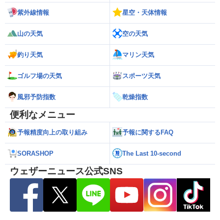
紫外線情報
星空・天体情報
山の天気
空の天気
釣り天気
マリン天気
ゴルフ場の天気
スポーツ天気
風邪予防指数
乾燥指数
便利なメニュー
予報精度向上の取り組み
予報に関するFAQ
SORASHOP
The Last 10-second
ウェザーニュース公式SNS