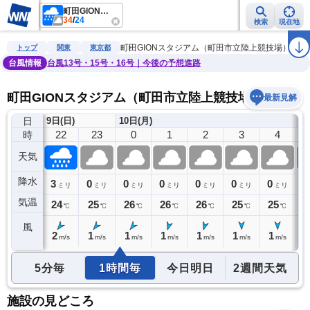
町田GIONスタジアム（町田市立陸上競技場）
34
/
24
検索
現在地
雨雲レーダー
台風情報
地震情報
警報・注意報
2週間天気
ラ
町田GIONスタジアム（町田市立陸上競技場）
トップ
関東
東京都
台風情報
台風13号・15号・16号｜今後の予想進路
町田GIONスタジアム（町田市立陸上競技場）の天気
最新見解
日
9日(日)
10日(月)
21
22
23
0
1
2
3
4
時
天気
降水
5
3
0
0
0
0
0
0
0
リ
ミリ
ミリ
ミリ
ミリ
ミリ
ミリ
ミリ
ミリ
気温
24
24
25
26
26
26
25
25
2
℃
℃
℃
℃
℃
℃
℃
℃
風
1
2
1
1
1
1
1
1
1
m/s
m/s
m/s
m/s
m/s
m/s
m/s
m/s
5分毎
1時間毎
今日明日
2週間天気
施設の見どころ