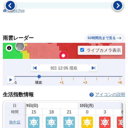
：Wild Pug
雨雲レーダー
60時間先まで見る
生活指数情報
アイコンの説明
日
9日(日)
10日(月)
15
18
21
0
3
6
時間
熱中症