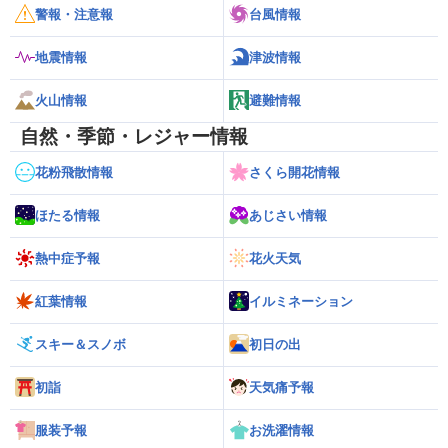
警報・注意報
台風情報
地震情報
津波情報
火山情報
避難情報
自然・季節・レジャー情報
花粉飛散情報
さくら開花情報
ほたる情報
あじさい情報
熱中症予報
花火天気
紅葉情報
イルミネーション
スキー＆スノボ
初日の出
初詣
天気痛予報
服装予報
お洗濯情報