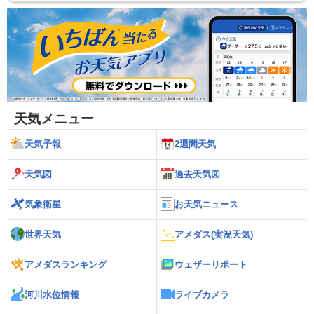
天気メニュー
天気予報
2週間天気
天気図
過去天気図
気象衛星
お天気ニュース
世界天気
アメダス(実況天気)
アメダスランキング
ウェザーリポート
河川水位情報
ライブカメラ