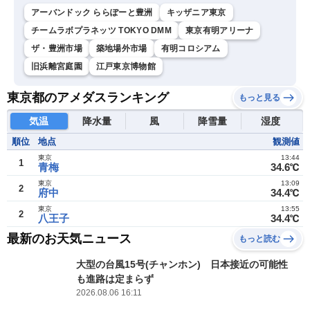
アーバンドック ららぽーと豊洲
キッザニア東京
チームラボプラネッツ TOKYO DMM
東京有明アリーナ
ザ・豊洲市場
築地場外市場
有明コロシアム
旧浜離宮庭園
江戸東京博物館
東京都のアメダスランキング
もっと見る
気温
降水量
風
降雪量
湿度
順位
地点
観測値
東京
13:44
1
青梅
34.6℃
東京
13:09
2
府中
34.4℃
東京
13:55
2
八王子
34.4℃
最新のお天気ニュース
もっと読む
大型の台風15号(チャンホン) 日本接近の可能性
も進路は定まらず
2026.08.06 16:11