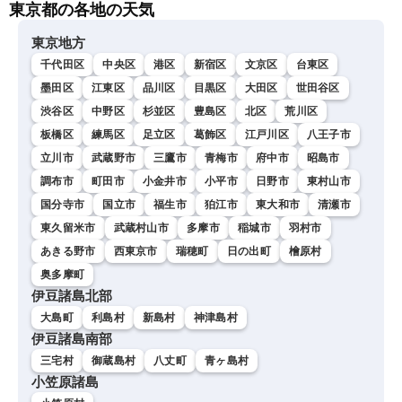
東京都の各地の天気
東京地方
千代田区
中央区
港区
新宿区
文京区
台東区
墨田区
江東区
品川区
目黒区
大田区
世田谷区
渋谷区
中野区
杉並区
豊島区
北区
荒川区
板橋区
練馬区
足立区
葛飾区
江戸川区
八王子市
立川市
武蔵野市
三鷹市
青梅市
府中市
昭島市
調布市
町田市
小金井市
小平市
日野市
東村山市
国分寺市
国立市
福生市
狛江市
東大和市
清瀬市
東久留米市
武蔵村山市
多摩市
稲城市
羽村市
あきる野市
西東京市
瑞穂町
日の出町
檜原村
奥多摩町
伊豆諸島北部
大島町
利島村
新島村
神津島村
伊豆諸島南部
三宅村
御蔵島村
八丈町
青ヶ島村
小笠原諸島