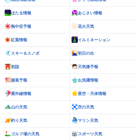
ほたる情報
あじさい情報
熱中症予報
花火天気
紅葉情報
イルミネーション
スキー＆スノボ
初日の出
初詣
天気痛予報
服装予報
お洗濯情報
紫外線情報
星空・天体情報
山の天気
空の天気
釣り天気
マリン天気
ゴルフ場の天気
スポーツ天気