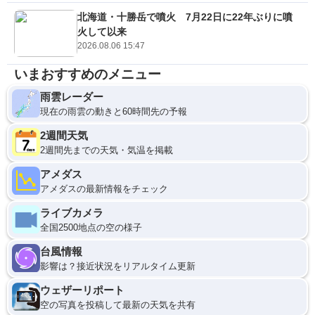
北海道・十勝岳で噴火 7月22日に22年ぶりに噴
火して以来
2026.08.06 15:47
いまおすすめのメニュー
雨雲レーダー
現在の雨雲の動きと60時間先の予報
2週間天気
2週間先までの天気・気温を掲載
アメダス
アメダスの最新情報をチェック
ライブカメラ
全国2500地点の空の様子
台風情報
影響は？接近状況をリアルタイム更新
ウェザーリポート
空の写真を投稿して最新の天気を共有