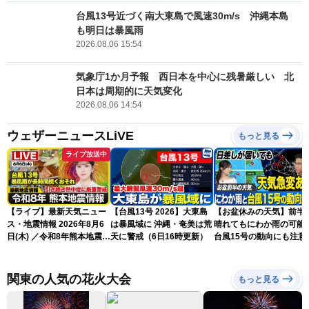
台風13号近づく南大東島で風速30m/s 沖縄本島
も明日は暴風雨
2026.08.06 15:54
気象庁1か月予報 西日本を中心に残暑厳しい 北
日本は周期的に天気変化
2026.08.06 14:54
ウェザーニュースLiVE
もっと見る
ライブ放送中
【ライブ】最新天気ニュー
【台風13号 2026】大東島
【お盆休みの天気】前半
ス・地震情報 2026年8月6
は暴風域に 沖縄・奄美は荒
晴れてもにわか雨の可能
日(木) ／令和8年熊本地震情
天に警戒（6日16時更新）
台風15号の動向にも注意
報 台風13号暴風雨が長時間
続くおそれ〈ウェザーニュ
ースLiVEイブニング・小林
関東の人気の花火大会
もっと見る
李衣奈／本田竜也〉