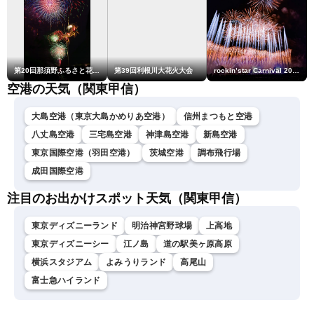
第20回那須野ふるさと花火大会
第39回利根川大花火大会
rockin’star Carnival 2026
空港の天気（関東甲信）
大島空港（東京大島かめりあ空港）
信州まつもと空港
八丈島空港
三宅島空港
神津島空港
新島空港
東京国際空港（羽田空港）
茨城空港
調布飛行場
成田国際空港
注目のお出かけスポット天気（関東甲信）
東京ディズニーランド
明治神宮野球場
上高地
東京ディズニーシー
江ノ島
道の駅美ヶ原高原
横浜スタジアム
よみうりランド
高尾山
富士急ハイランド