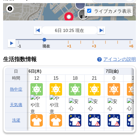
生活指数情報
アイコンの説明
日
6日(木)
7日(金)
12
15
18
21
0
3
時間
熱中症
天気痛
洗濯