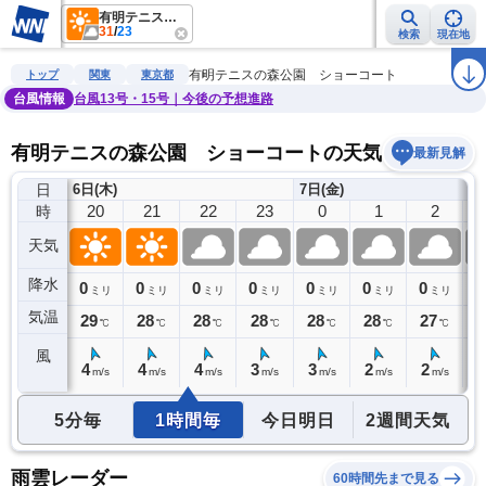
有明テニスの森公園 ショーコート
31
/
23
検索
現在地
雨雲レーダー
台風情報
地震情報
警報・注意報
2週間天気
ラ
有明テニスの森公園 ショーコート
トップ
関東
東京都
台風情報
台風13号・15号｜今後の予想進路
有明テニスの森公園 ショーコートの天気予報
最新見解
日
6日(木)
7日(金)
19
20
21
22
23
0
1
2
時
天気
降水
0
0
0
0
0
0
0
0
0
ミリ
ミリ
ミリ
ミリ
ミリ
ミリ
ミリ
ミリ
気温
29
29
28
28
28
28
28
27
2
℃
℃
℃
℃
℃
℃
℃
℃
風
4
4
4
4
3
3
2
2
2
m/s
m/s
m/s
m/s
m/s
m/s
m/s
m/s
5分毎
1時間毎
今日明日
2週間天気
雨雲レーダー
60時間先まで見る