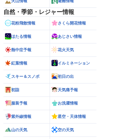
火山情報
避難情報
自然・季節・レジャー情報
花粉飛散情報
さくら開花情報
ほたる情報
あじさい情報
熱中症予報
花火天気
紅葉情報
イルミネーション
スキー＆スノボ
初日の出
初詣
天気痛予報
服装予報
お洗濯情報
紫外線情報
星空・天体情報
山の天気
空の天気