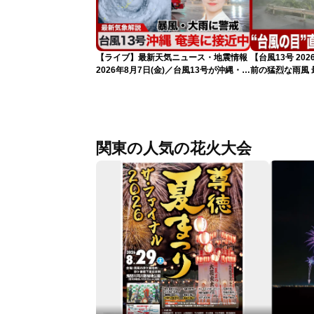
【ライブ】最新天気ニュース・地震情報
【台風13号 2
2026年8月7日(金)／台風13号が沖縄・奄
前の猛烈な雨風 最
美に最接近へ 令和8年熊本地震情報
測 吹き返しも
〈ウェザーニュースLiVEコーヒータイ
（7日11時更新
ム・江川清音／有賀哲夫〉
関東の人気の花火大会