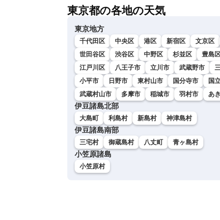
東京都の各地の天気
東京地方
千代田区
中央区
港区
新宿区
文京区
世田谷区
渋谷区
中野区
杉並区
豊島
江戸川区
八王子市
立川市
武蔵野市
小平市
日野市
東村山市
国分寺市
国
武蔵村山市
多摩市
稲城市
羽村市
あ
伊豆諸島北部
大島町
利島村
新島村
神津島村
伊豆諸島南部
三宅村
御蔵島村
八丈町
青ヶ島村
小笠原諸島
小笠原村