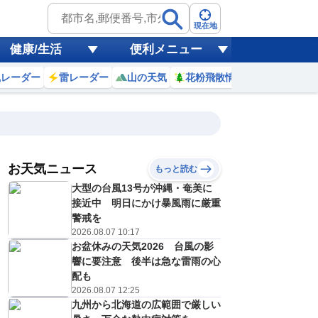
現在地
健康/生活
便利メニュー
風レーダー
雷レーダー
山の天気
花粉飛散情報
世界天気
お天気ニュース
もっと読む
18
19
20
21
大型の台風13号が沖縄・奄美に
(火)
(水)
(木)
(金)
予報の
接近中 明日にかけ暴風雨に厳重
E
D
E
E
信頼度
高
警戒を
A
2026.08.07 10:17
B
お盆休みの天気2026 台風の影
C
1
31
31
32
D
響に要注意 後半は急な雷雨の心
℃
℃
℃
℃
E
配も
3
23
23
23
低
℃
℃
℃
℃
2026.08.07 12:25
？
0
30
30
40
九州から北海道の広範囲で厳しい
%
%
%
%