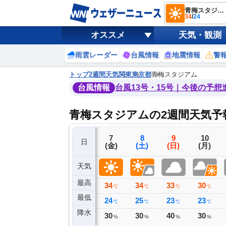
青梅スタジアム
34
/
24
オススメ
天気・観測
雨雲レーダー
台風情報
地震情報
警
トップ
2週間天気
関東
東京都
青梅スタジアム
台風情報
台風13号・15号｜今後の予想
青梅スタジアムの2週間天気予
4
5
6
7
8
9
10
日
(火)
(水)
(木)
(金)
(土)
(日)
(月)
天気
最高
28
32
34
34
34
33
30
℃
℃
℃
℃
℃
℃
℃
最低
21
21
23
24
25
23
23
℃
℃
℃
℃
℃
℃
℃
降水
0
0
0
30
30
40
30
ミリ
ミリ
ミリ
%
%
%
%