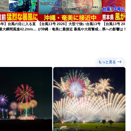
026年】台風の目に入る直
【台風13号 2026】大型で強い台風13号
【台風13号 202
大瞬間風速42.2m/s観
が沖縄・奄美に最接近 暴風や大雨警戒
県への影響は？（
猛烈な暴風になるおそれ
（7日10時現在）
）
もっと見る