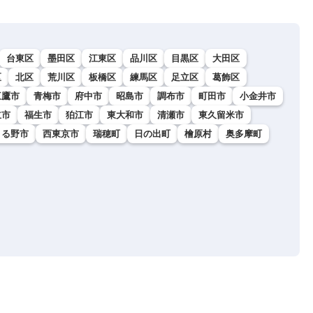
台東区
墨田区
江東区
品川区
目黒区
大田区
区
北区
荒川区
板橋区
練馬区
足立区
葛飾区
三鷹市
青梅市
府中市
昭島市
調布市
町田市
小金井市
立市
福生市
狛江市
東大和市
清瀬市
東久留米市
きる野市
西東京市
瑞穂町
日の出町
檜原村
奥多摩町