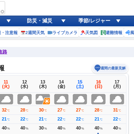
防災・減災
季節/レジャー
報・注意報
2週間天気
ライブカメラ
天気図
避難情報
進路
報
週間の最新見解
11
12
13
14
15
16
17
(火)
(水)
(木)
(金)
(土)
(日)
(月)
32
28
30
27
27
28
31
3
℃
℃
℃
℃
℃
℃
℃
21
22
21
22
22
21
22
2
℃
℃
℃
℃
℃
℃
℃
40
40
30
40
40
40
40
4
%
%
%
%
%
%
%