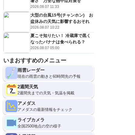
暑さ 万全な熱中症対策を
2026.08.07 11:33
大型の台風15号(チャンホン) お
盆休みの天気に影響するおそれ
2026.08.07 10:22
夏こそ知りたい！ 冷蔵庫で黒く
なったバナナは食べられる？
2026.08.07 05:00
いまおすすめのメニュー
雨雲レーダー
現在の雨雲の動きと60時間先の予報
2週間天気
2週間先までの天気・気温を掲載
アメダス
アメダスの最新情報をチェック
ライブカメラ
全国2500地点の空の様子