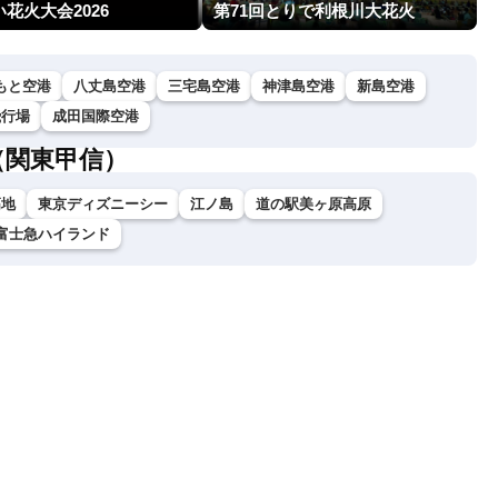
花火大会2026
第71回とりで利根川大花火
もと空港
八丈島空港
三宅島空港
神津島空港
新島空港
飛行場
成田国際空港
（関東甲信）
高地
東京ディズニーシー
江ノ島
道の駅美ヶ原高原
富士急ハイランド