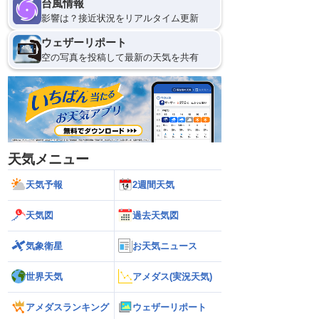
台風情報
影響は？接近状況をリアルタイム更新
ウェザーリポート
空の写真を投稿して最新の天気を共有
天気メニュー
天気予報
2週間天気
天気図
過去天気図
気象衛星
お天気ニュース
世界天気
アメダス(実況天気)
アメダスランキング
ウェザーリポート