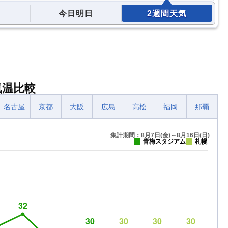
今日明日
2週間天気
気温比較
名古屋
京都
大阪
広島
高松
福岡
那覇
集計期間：8月7日(金)～8月16日(日)
青梅スタジアム
札幌