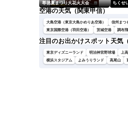
尊徳夏まつり大花火大会
ちくせい
空港の天気（関東甲信）
大島空港（東京大島かめりあ空港）
信州まつ
東京国際空港（羽田空港）
茨城空港
調布
注目のお出かけスポット天気
東京ディズニーランド
明治神宮野球場
上
横浜スタジアム
よみうりランド
高尾山