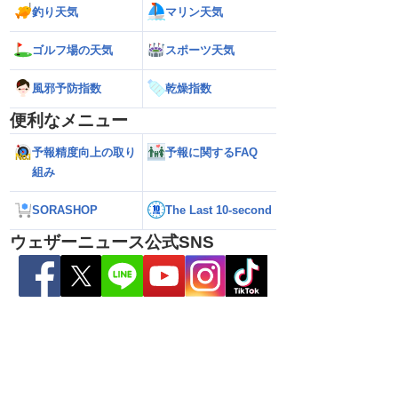
釣り天気
マリン天気
ゴルフ場の天気
スポーツ天気
6】台風13号による熊本
【雨情報】西〜東日本太平洋側は台風の
【台風15号 202
風邪予防指数
乾燥指数
7日9時更新）
影響で強雨 九州では大雨のおそれ
接近のおそれ（7日
便利なメニュー
予報精度向上の取り
予報に関するFAQ
組み
SORASHOP
The Last 10-second
ウェザーニュース公式SNS