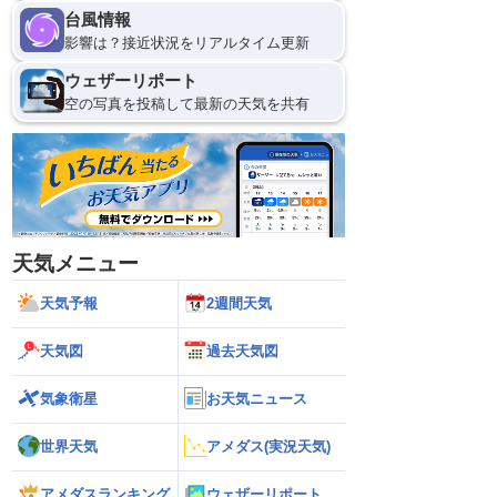
台風情報
10日(月)
影響は？接近状況をリアルタイム更新
0
ウェザーリポート
空の写真を投稿して最新の天気を共有
天気メニュー
天気予報
2週間天気
天気図
過去天気図
気象衛星
お天気ニュース
世界天気
アメダス(実況天気)
アメダスランキング
ウェザーリポート