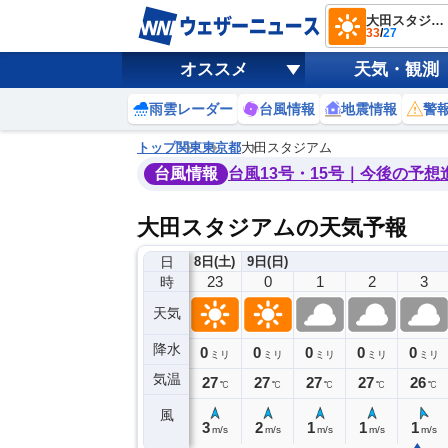
大田スタジアム
33
/
27
オススメ
天気・観測
雨雲レーダー
台風情報
地震情報
警
トップ
関東
東京都
大田スタジアム
台風情報
台風13号・15号｜今後の予想
大田スタジアムの天気予報
日
8日(土)
9日(日)
19
20
21
22
23
0
1
2
3
時
天気
降水
0
0
0
0
0
0
0
0
ミリ
ミリ
ミリ
ミリ
ミリ
ミリ
ミリ
ミリ
ミリ
気温
28
28
27
27
27
27
27
27
26
℃
℃
℃
℃
℃
℃
℃
℃
℃
風
5
4
4
3
3
2
1
1
1
m/s
m/s
m/s
m/s
m/s
m/s
m/s
m/s
m/s