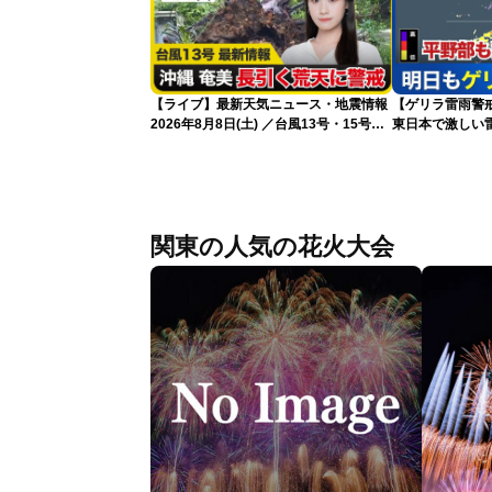
【ライブ】最新天気ニュース・地震情報
【ゲリラ雷雨警戒
2026年8月8日(土) ／台風13号・15号
東日本で激しい
ゲリラ雷雨最新見解 令和8年熊本地震
雨雲急発達の危
情報〈ウェザーニュースLiVEムーン・戸
北美月／芳野達郎〉
関東の人気の花火大会