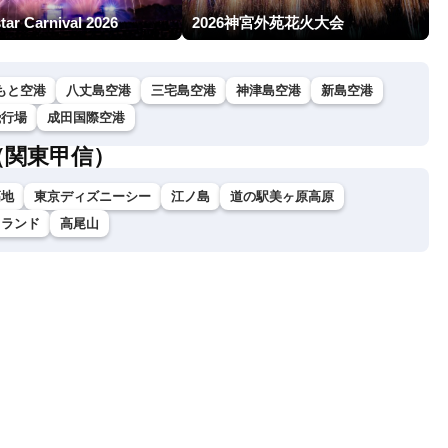
star Carnival 2026
2026神宮外苑花火大会
もと空港
八丈島空港
三宅島空港
神津島空港
新島空港
飛行場
成田国際空港
（関東甲信）
高地
東京ディズニーシー
江ノ島
道の駅美ヶ原高原
イランド
高尾山