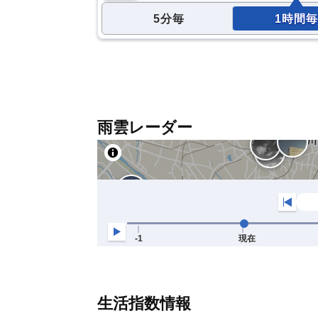
5分毎
1時間毎
雨雲レーダー
生活指数情報