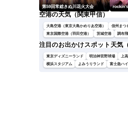
第59回常総きぬ川花火大会
rockin’
空港の天気（関東甲信）
大島空港（東京大島かめりあ空港）
信州まつ
東京国際空港（羽田空港）
茨城空港
調布
注目のお出かけスポット天気
東京ディズニーランド
明治神宮野球場
上
横浜スタジアム
よみうりランド
富士急ハ