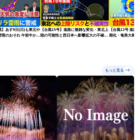
】あす9日(日)も東北や
【台風15号】進路に複雑な変化・東北上
【台風13号 進路
雷雨のおそれ 午前中から
陸の可能性と西日本へ影響拡大の不確実
期化・奄美大島で
険も
性
波に要警戒（2026.0
もっと見る