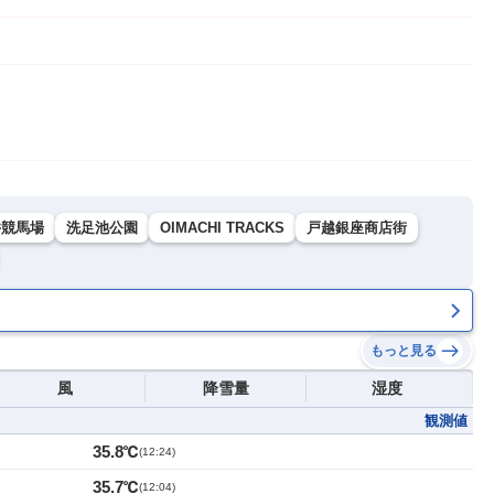
井競馬場
洗足池公園
OIMACHI TRACKS
戸越銀座商店街
もっと見る
風
降雪量
湿度
観測値
35.8℃
(
12:24
)
35.7℃
(
12:04
)