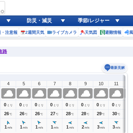
防災・減災
季節/レジャー
報・注意報
2週間天気
ライブカメラ
天気図
避難情報
進路
最新見解
4
5
6
7
8
9
10
11
1
0
0
0
0
0
0
0
0
0
ミリ
ミリ
ミリ
ミリ
ミリ
ミリ
ミリ
ミリ
26
26
26
27
28
28
29
30
31
℃
℃
℃
℃
℃
℃
℃
℃
1
1
1
1
1
2
3
3
4
m/s
m/s
m/s
m/s
m/s
m/s
m/s
m/s
m