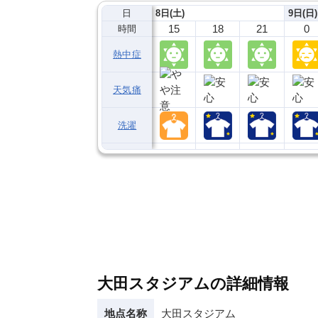
日
8日(土)
9日(日)
15
18
21
0
時間
熱中症
天気痛
洗濯
大田スタジアムの詳細情報
地点名称
大田スタジアム