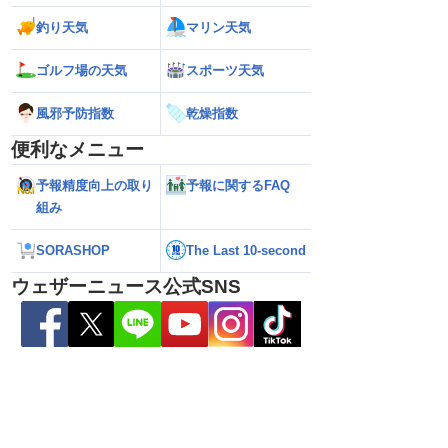
釣り天気
マリン天気
ゴルフ場の天気
スポーツ天気
解説】通過後も影響長
【猛烈な雨と激しい雷雨】新潟は線状降
【お盆と台風15号
総雨量400mm超・高
水帯が発生のおそれも＜気象防災速報・
それ 接近後はゲリ
風邪予防指数
乾燥指数
8.08 16:00）
記録的短時間大雨＞
便利なメニュー
予報精度向上の取り
予報に関するFAQ
組み
SORASHOP
The Last 10-second
ウェザーニュース公式SNS