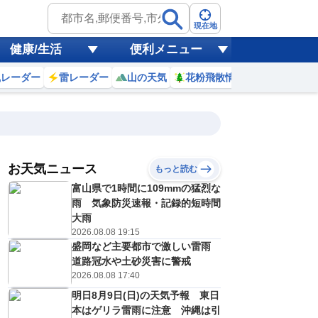
現在地
健康/生活
便利メニュー
風レーダー
雷レーダー
山の天気
花粉飛散情報
世界天気
お天気ニュース
もっと読む
富山県で1時間に109mmの猛烈な
2
13
14
15
16
17
18
19
20
雨 気象防災速報・記録的短時間
大雨
2026.08.08 19:15
盛岡など主要都市で激しい雷雨
0
0
0
0
0
0
0
0
ミリ
ミリ
ミリ
ミリ
ミリ
ミリ
ミリ
ミリ
ミリ
道路冠水や土砂災害に警戒
32
32
32
31
30
29
28
27
℃
℃
℃
℃
℃
℃
℃
℃
℃
2026.08.08 17:40
明日8月9日(日)の天気予報 東日
4
4
5
5
4
4
4
4
/s
m/s
m/s
m/s
m/s
m/s
m/s
m/s
m/s
本はゲリラ雷雨に注意 沖縄は引