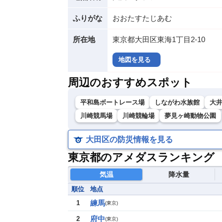
ふりがな
おおたすたじあむ
所在地
東京都大田区東海1丁目2-10
地図を見る
周辺のおすすめスポット
平和島ボートレース場
しながわ水族館
大
川崎競馬場
川崎競輪場
夢見ヶ崎動物公園
大田区の防災情報を見る
東京都のアメダスランキング
気温
降水量
順位
地点
練馬
1
(
東京
)
府中
2
(
東京
)