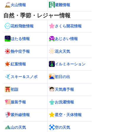
火山情報
避難情報
自然・季節・レジャー情報
花粉飛散情報
さくら開花情報
ほたる情報
あじさい情報
熱中症予報
花火天気
紅葉情報
イルミネーション
スキー＆スノボ
初日の出
初詣
天気痛予報
服装予報
お洗濯情報
紫外線情報
星空・天体情報
山の天気
空の天気