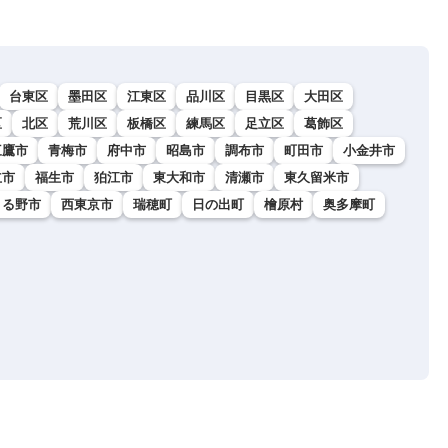
台東区
墨田区
江東区
品川区
目黒区
大田区
区
北区
荒川区
板橋区
練馬区
足立区
葛飾区
三鷹市
青梅市
府中市
昭島市
調布市
町田市
小金井市
立市
福生市
狛江市
東大和市
清瀬市
東久留米市
きる野市
西東京市
瑞穂町
日の出町
檜原村
奥多摩町