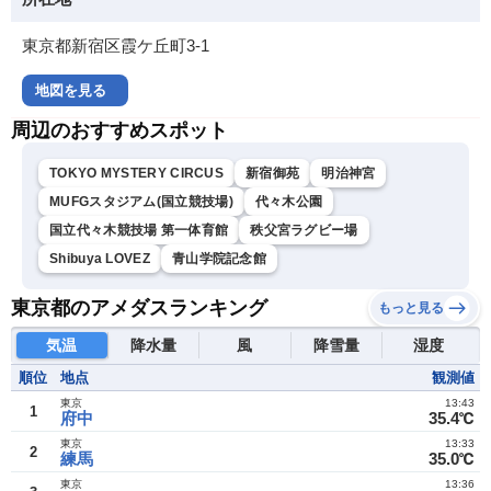
東京都新宿区霞ケ丘町3-1
地図を見る
周辺のおすすめスポット
TOKYO MYSTERY CIRCUS
新宿御苑
明治神宮
MUFGスタジアム(国立競技場)
代々木公園
国立代々木競技場 第一体育館
秩父宮ラグビー場
Shibuya LOVEZ
青山学院記念館
東京都のアメダスランキング
もっと見る
気温
降水量
風
降雪量
湿度
順位
地点
観測値
東京
13:43
1
府中
35.4℃
東京
13:33
2
練馬
35.0℃
東京
13:36