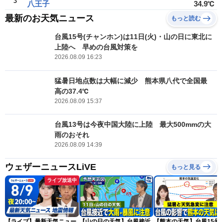
3
八王子
34.9℃
最新のお天気ニュース
もっと読む
台風15号(チャンホン)は11日(火)・山の日に東北に
上陸へ 早めの台風対策を
2026.08.09 16:23
猛暑日地点数は大幅に減少 熊本県八代で全国最
高の37.4℃
2026.08.09 15:37
台風13号は今夜中国大陸に上陸 最大500mmの大
雨のおそれ
2026.08.09 14:39
ウェザーニュースLiVE
もっと見る
ライブ放送中
【ライブ】最新天気ニュー
【山の日の天気】台風接近
【熊本の天気】台風15号