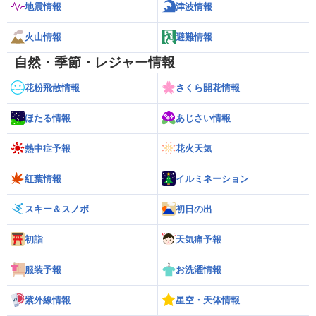
地震情報
津波情報
火山情報
避難情報
自然・季節・レジャー情報
花粉飛散情報
さくら開花情報
ほたる情報
あじさい情報
熱中症予報
花火天気
紅葉情報
イルミネーション
スキー＆スノボ
初日の出
初詣
天気痛予報
服装予報
お洗濯情報
紫外線情報
星空・天体情報