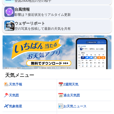
全国2500地点の空の様子
台風情報
影響は？接近状況をリアルタイム更新
ウェザーリポート
空の写真を投稿して最新の天気を共有
天気メニュー
天気予報
2週間天気
天気図
過去天気図
気象衛星
お天気ニュース