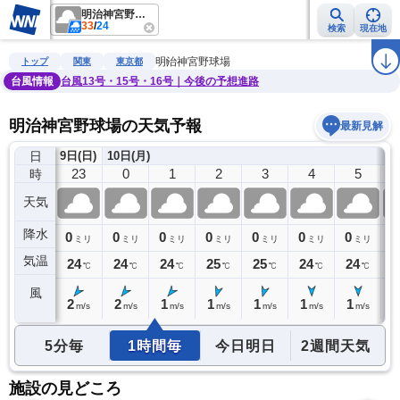
明治神宮野球場
33
/
24
検索
現在地
雨雲レーダー
台風情報
地震情報
警報・注意報
2週間天気
ラ
明治神宮野球場
トップ
関東
東京都
台風情報
台風13号・15号・16号｜今後の予想進路
明治神宮野球場の天気予報
最新見解
日
9日(日)
10日(月)
22
23
0
1
2
3
4
5
時
天気
降水
1
0
0
0
0
0
0
0
0
ミリ
ミリ
ミリ
ミリ
ミリ
ミリ
ミリ
ミリ
気温
24
24
24
24
25
25
24
24
2
℃
℃
℃
℃
℃
℃
℃
℃
風
2
2
2
1
1
1
1
1
1
m/s
m/s
m/s
m/s
m/s
m/s
m/s
m/s
5分毎
1時間毎
今日明日
2週間天気
施設の見どころ