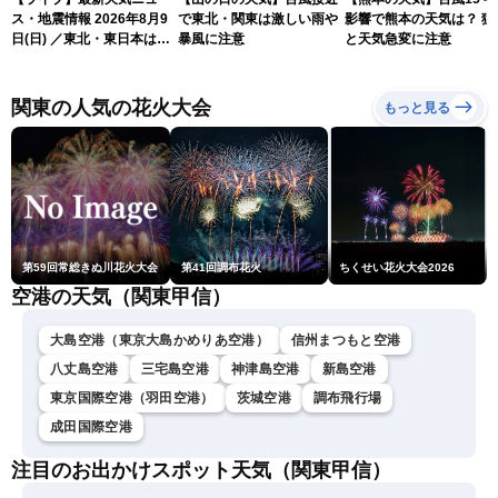
ス・地震情報 2026年8月9
で東北・関東は激しい雨や
影響で熊本の天気は？ 猛
日(日) ／東北・東日本は急
暴風に注意
と天気急変に注意
な雷雨に注意〈ウェザーニ
ュースLiVEムーン・駒木結
衣／芳野達郎〉
関東の人気の花火大会
もっと見る
第59回常総きぬ川花火大会
第41回調布花火
ちくせい花火大会2026
空港の天気（関東甲信）
大島空港（東京大島かめりあ空港）
信州まつもと空港
八丈島空港
三宅島空港
神津島空港
新島空港
東京国際空港（羽田空港）
茨城空港
調布飛行場
成田国際空港
注目のお出かけスポット天気（関東甲信）