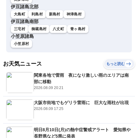
伊豆諸島北部
大島町
利島村
新島村
神津島村
伊豆諸島南部
三宅村
御蔵島村
八丈町
青ヶ島村
小笠原諸島
小笠原村
お天気ニュース
もっと読む
関東各地で雷雨 夜になり激しい雨のエリアは南
部に移動
2026.08.09 20:21
大阪市街地でもゲリラ雷雨に 巨大な雨柱が出現
2026.08.09 17:25
明日8月10日(月)の熱中症警戒アラート 愛知県や
長野県など5県に発表