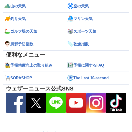
山の天気
空の天気
釣り天気
マリン天気
ゴルフ場の天気
スポーツ天気
風邪予防指数
乾燥指数
便利なメニュー
予報精度向上の取り組み
予報に関するFAQ
SORASHOP
The Last 10-second
ウェザーニュース公式SNS