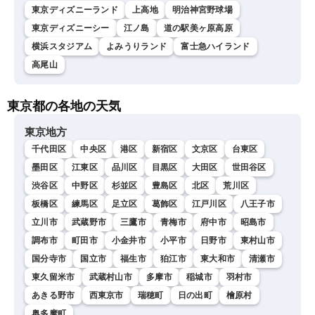
東京ディズニーランド
上高地
明治神宮野球場
東京ディズニーシー
江ノ島
道の駅美ヶ原高原
横浜スタジアム
よみうりランド
富士急ハイランド
高尾山
東京都の各地の天気
東京地方
千代田区
中央区
港区
新宿区
文京区
台東区
墨田区
江東区
品川区
目黒区
大田区
世田谷区
渋谷区
中野区
杉並区
豊島区
北区
荒川区
板橋区
練馬区
足立区
葛飾区
江戸川区
八王子市
立川市
武蔵野市
三鷹市
青梅市
府中市
昭島市
調布市
町田市
小金井市
小平市
日野市
東村山市
国分寺市
国立市
福生市
狛江市
東大和市
清瀬市
東久留米市
武蔵村山市
多摩市
稲城市
羽村市
あきる野市
西東京市
瑞穂町
日の出町
檜原村
奥多摩町