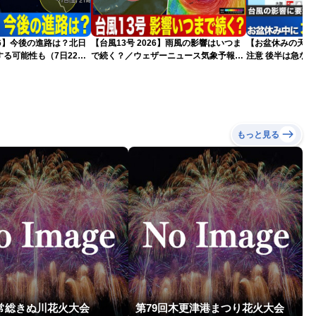
026】今後の進路は？北日
【台風13号 2026】雨風の影響はいつま
【お盆休みの天気2
る可能性も（7日22時
で続く？／ウェザーニュース気象予報士
注意 後半は急な
解説（7日22時情報）
もっと見る
回常総きぬ川花火大会
第79回木更津港まつり花火大会