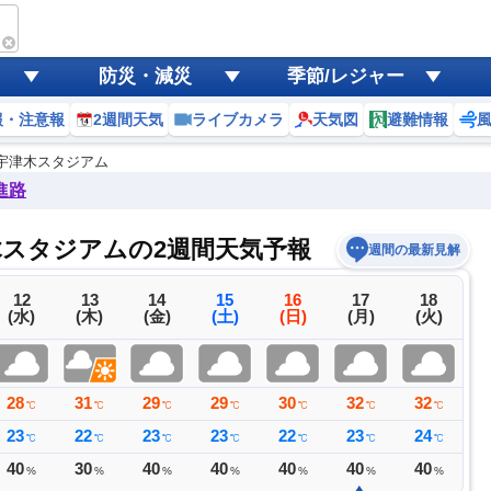
防災・減災
季節/レジャー
報・注意報
2週間天気
ライブカメラ
天気図
避難情報
宇津木スタジアム
進路
スタジアムの2週間天気予報
週間の最新見解
12
13
14
15
16
17
18
(水)
(木)
(金)
(土)
(日)
(月)
(火)
28
31
29
29
30
32
32
3
℃
℃
℃
℃
℃
℃
℃
23
22
23
23
22
23
24
2
℃
℃
℃
℃
℃
℃
℃
40
30
40
40
40
40
40
4
%
%
%
%
%
%
%