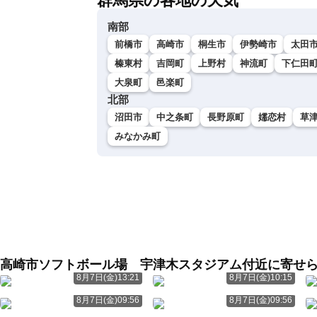
群馬県の各地の天気
南部
前橋市
高崎市
桐生市
伊勢崎市
太田
榛東村
吉岡町
上野村
神流町
下仁田
大泉町
邑楽町
北部
沼田市
中之条町
長野原町
嬬恋村
草
みなかみ町
高崎市ソフトボール場 宇津木スタジアム付近に寄せ
8月7日(金)13:21
8月7日(金)10:15
8月7日(金)09:56
8月7日(金)09:56