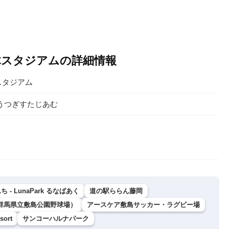
木スタジアムの詳細情報
スタジアム
うつぎすたじあむ
- LunaPark るなぱあく
道の駅ららん藤岡
群馬県立敷島公園野球場）
アースケア敷島サッカー・ラグビー場
sort
サンコーハルナパーク