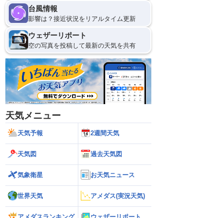
台風情報
影響は？接近状況をリアルタイム更新
ウェザーリポート
空の写真を投稿して最新の天気を共有
天気メニュー
天気予報
2週間天気
天気図
過去天気図
気象衛星
お天気ニュース
世界天気
アメダス(実況天気)
アメダスランキング
ウェザーリポート