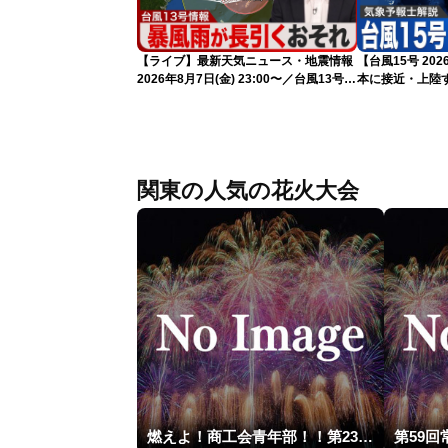
【ライブ】最新天気ニュース・地震情報
【台風15号 2
2026年8月7日(金) 23:00〜／台風13号の
本に接近・上陸す
影響長引く 〈ウェザーニュースLiVE・
情報）
川畑玲〉
関東の人気の花火大会
燃えよ！商工会青年部！！第23回こうのす花火大会
第59