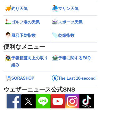
釣り天気
マリン天気
026】台風の影響に要
【ゲリラ雷雨】長野県で1時間に約
【台風13号 202
ゴルフ場の天気
スポーツ天気
雷雨の心配も
100mmの猛烈な雨／気象防災速報・記
強い」勢力に再発
録的短時間大雨
（7日18時最新情報
風邪予防指数
乾燥指数
便利なメニュー
予報精度向上の取り
予報に関するFAQ
組み
SORASHOP
The Last 10-second
ウェザーニュース公式SNS