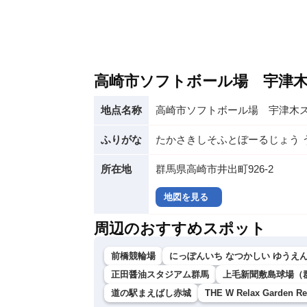
高崎市ソフトボール場 宇津
地点名称
高崎市ソフトボール場 宇津木
ふりがな
たかさきしそふとぼーるじょう 
所在地
群馬県高崎市井出町926-2
地図を見る
周辺のおすすめスポット
前橋競輪場
にっぽんいち なつかしい ゆうえんち 
正田醤油スタジアム群馬
上毛新聞敷島球場（
道の駅まえばし赤城
THE W Relax Garden Re