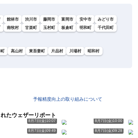
市
館林市
渋川市
藤岡市
富岡市
安中市
みどり市
町
南牧村
甘楽町
玉村町
板倉町
明和町
千代田町
津町
高山村
東吾妻町
片品村
川場村
昭和村
予報精度向上の取り組みについて
られたウェザーリポート
8月7日(金)10:07
8月7日(金)10:00
8月7日(金)09:49
8月7日(金)09:28