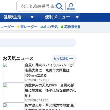
現在地
健康/生活
便利メニュー
風レーダー
雷レーダー
山の天気
花粉飛散情報
世界天気
お天気ニュース
もっと読む
19
20
21
22
台風13号のスパイラルバンドが
(水)
(木)
(金)
(土)
予報の
奄美大島に 奄美市の雨量は
E
E
E
E
信頼度
高
400mmに迫る
A
2026.08.07 21:35
B
お盆休みの天気2026 台風の影
C
2
33
33
31
D
響に要注意 後半は急な雷雨の心
℃
℃
℃
℃
E
配も
4
24
24
24
低
℃
℃
℃
℃
2026.08.07 12:26
？
0
30
30
40
熊本県天草・芦北地方で地震 最
%
%
%
%