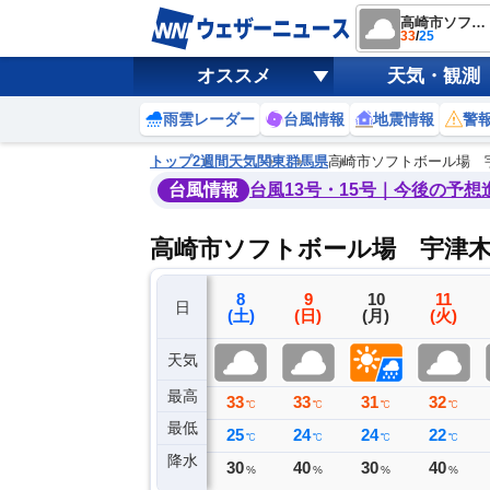
高崎市ソフトボール場 宇津木スタジアム
33
/
25
オススメ
天気・観測
雨雲レーダー
台風情報
地震情報
警
トップ
2週間天気
関東
群馬県
高崎市ソフトボール場 
台風情報
台風13号・15号｜今後の予想
高崎市ソフトボール場 宇津木
5
6
7
8
9
10
11
日
(水)
(木)
(金)
(土)
(日)
(月)
(火)
天気
最高
32
35
33
33
33
31
32
℃
℃
℃
℃
℃
℃
℃
最低
20
24
25
25
24
24
22
℃
℃
℃
℃
℃
℃
℃
降水
0
0
0
30
40
30
40
ミリ
ミリ
ミリ
%
%
%
%