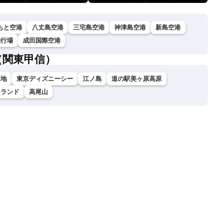
もと空港
八丈島空港
三宅島空港
神津島空港
新島空港
飛行場
成田国際空港
（関東甲信）
高地
東京ディズニーシー
江ノ島
道の駅美ヶ原高原
イランド
高尾山