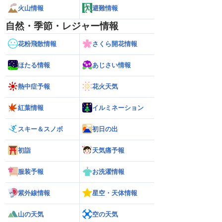
火山情報
避難情報
自然・季節・レジャー情報
花粉飛散情報
さくら開花情報
ほたる情報
あじさい情報
熱中症予報
花火天気
紅葉情報
イルミネーション
スキー＆スノボ
初日の出
初詣
天気痛予報
服装予報
お洗濯情報
紫外線情報
星空・天体情報
山の天気
空の天気