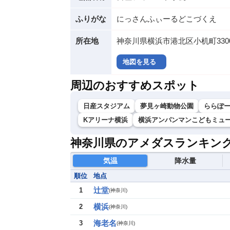
ふりがな
にっさんふぃーるどこづくえ
所在地
神奈川県横浜市港北区小机町330
地図を見る
周辺のおすすめスポット
日産スタジアム
夢見ヶ崎動物公園
ららぽ
Kアリーナ横浜
横浜アンパンマンこどもミュ
神奈川県のアメダスランキン
気温
降水量
順位
地点
辻堂
1
(
神奈川
)
横浜
2
(
神奈川
)
海老名
3
(
神奈川
)