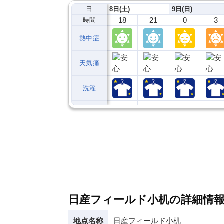
日
8日(土)
9日(日)
18
21
0
3
時間
熱中症
天気痛
洗濯
日産フィールド小机の詳細情
地点名称
日産フィールド小机