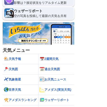
影響は？接近状況をリアルタイム更新
ウェザーリポート
空の写真を投稿して最新の天気を共有
天気メニュー
天気予報
2週間天気
天気図
過去天気図
気象衛星
お天気ニュース
世界天気
アメダス(実況天気)
アメダスランキング
ウェザーリポート