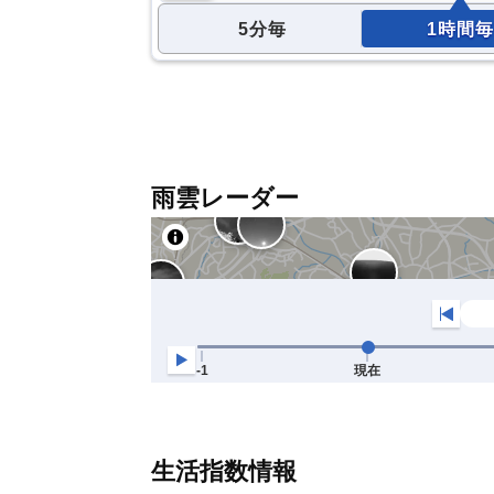
5分毎
1時間毎
雨雲レーダー
生活指数情報