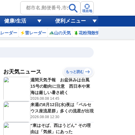
現在地
健康/生活
便利メニュー
風レーダー
雷レーダー
山の天気
花粉飛散情報
世界天気
お天気ニュース
もっと読む
週間天気予報 お盆休みは台風
5
16
17
18
19
20
21
22
23
15号の動向に注意 西日本や東
海は厳しい暑さ続く
2026.08.08 14:45
来週の8月12日(水)夜は「ペルセ
0
0
0
0
0
0
0
0
リ
ミリ
ミリ
ミリ
ミリ
ミリ
ミリ
ミリ
ミリ
ウス座流星群」多くの流星が出現
32
31
29
28
28
27
27
27
℃
℃
℃
℃
℃
℃
℃
℃
℃
2026.08.08 12:30
“東はそば、西はうどん” その理
3
2
3
2
2
2
2
1
/s
m/s
m/s
m/s
m/s
m/s
m/s
m/s
m/s
由は「気候」にあった