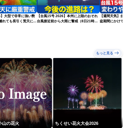
026】大型で非常に強い勢
【台風15号 2026】本州に上陸のおそれ
【週間天気】台風1
台風接近前から大雨に警戒（8日21時更
盆期間にかけて全
更新)
新）
気が続く見込み
もっと見る
小山の花火
ちくせい花火大会2026