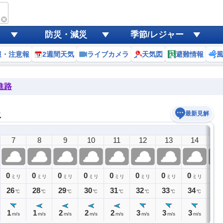
防災・減災
季節/レジャー
報・注意報
2週間天気
ライブカメラ
天気図
避難情報
進路
報
最新見解
7
8
9
10
11
12
13
14
1
0
0
0
0
0
0
0
0
0
ミリ
ミリ
ミリ
ミリ
ミリ
ミリ
ミリ
ミリ
ミ
26
28
29
30
31
32
33
34
34
℃
℃
℃
℃
℃
℃
℃
℃
1
1
2
2
2
3
3
3
3
m/s
m/s
m/s
m/s
m/s
m/s
m/s
m/s
m