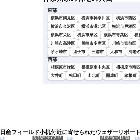
東部
横浜市鶴見区
横浜市神奈川区
横浜市西区
横浜市金沢区
横浜市港北区
横浜市戸塚区
横浜市栄区
横浜市泉区
横浜市青葉区
横
川崎市高津区
川崎市多摩区
川崎市宮前区
茅ヶ崎市
逗子市
三浦市
大和市
海老
西部
相模原市緑区
相模原市中央区
相模原市南
大井町
松田町
山北町
開成町
箱根町
日産フィールド小机付近に寄せられたウェザーリポー
8月8日(土)12:16
8月8日(土)11:50