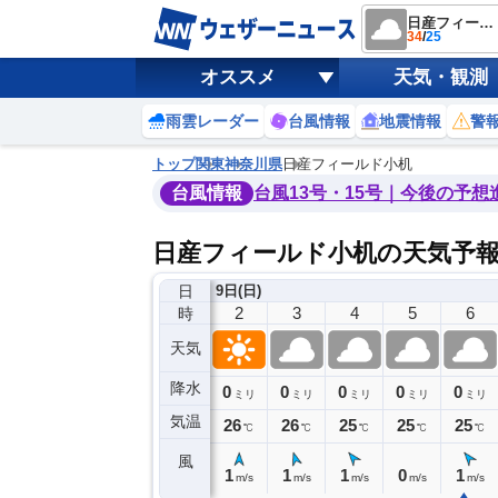
日産フィールド小机
34
/
25
オススメ
天気・観測
雨雲レーダー
台風情報
地震情報
警
トップ
関東
神奈川県
日産フィールド小机
台風情報
台風13号・15号｜今後の予想
日産フィールド小机の天気予
日
8日(土)
9日(日)
22
23
0
1
2
3
4
5
6
時
天気
降水
0
0
0
0
0
0
0
0
ミリ
ミリ
ミリ
ミリ
ミリ
ミリ
ミリ
ミリ
ミリ
気温
7
27
27
27
26
26
25
25
25
℃
℃
℃
℃
℃
℃
℃
℃
℃
風
2
1
1
1
1
1
1
0
1
m/s
m/s
m/s
m/s
m/s
m/s
m/s
m/s
m/s