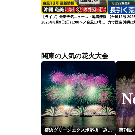
【ライブ】最新天気ニュース・地震情報
【台風13号 2
2026年8月9日(日) 1:00〜／台風13号・
力で西進 沖縄は離れても長引く荒天に厳
15号情報 令和8年熊本地震情報〈ウェ
重警戒(8日22時
ザーニュースLiVE〉
関東の人気の花火大会
横浜グリーンエクスポ応援 みなとみらいフェスティバル「スカイシンフォニーinヨコハマ presented byコロワイド」
第74回