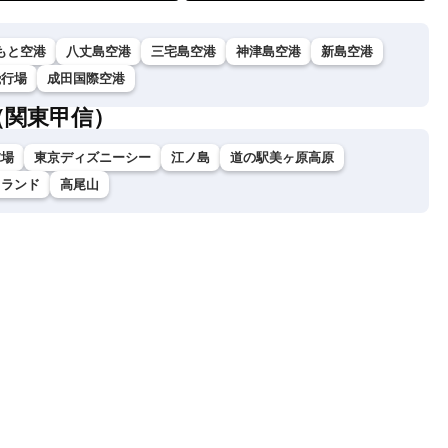
もと空港
八丈島空港
三宅島空港
神津島空港
新島空港
飛行場
成田国際空港
（関東甲信）
球場
東京ディズニーシー
江ノ島
道の駅美ヶ原高原
イランド
高尾山