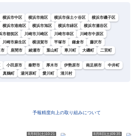
横浜市中区
横浜市南区
横浜市保土ケ谷区
横浜市磯子区
横浜市港南区
横浜市旭区
横浜市緑区
横浜市瀬谷区
浜市都筑区
川崎市川崎区
川崎市幸区
川崎市中原区
川崎市麻生区
横須賀市
平塚市
鎌倉市
藤沢市
名市
座間市
綾瀬市
葉山町
寒川町
大磯町
二宮町
区
小田原市
秦野市
厚木市
伊勢原市
南足柄市
中井町
真鶴町
湯河原町
愛川町
清川村
予報精度向上の取り組みについて
ト
8月8日(土)10:21
8月8日(土)09:35