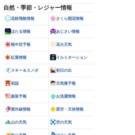
自然・季節・レジャー情報
花粉飛散情報
さくら開花情報
ほたる情報
あじさい情報
熱中症予報
花火天気
紅葉情報
イルミネーション
スキー＆スノボ
初日の出
初詣
天気痛予報
服装予報
お洗濯情報
紫外線情報
星空・天体情報
山の天気
空の天気