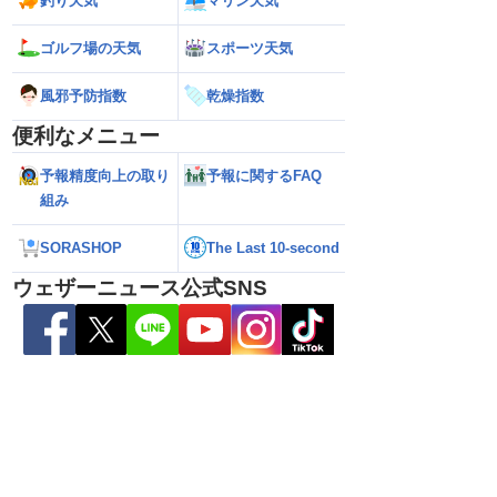
釣り天気
マリン天気
ゴルフ場の天気
スポーツ天気
5号の動向に注目 お
【ゲリラ雷雨警戒】あす9日(日)も東北や
【台風15号】進路
国的に変わりやすい天
東日本で激しい雷雨のおそれ 午前中から
陸の可能性と西日
風邪予防指数
乾燥指数
雨雲急発達の危険も
性
便利なメニュー
予報精度向上の取り
予報に関するFAQ
組み
SORASHOP
The Last 10-second
ウェザーニュース公式SNS