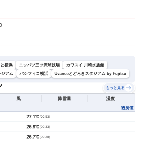
0
ーと横浜
ニッパツ三ツ沢球技場
カワスイ 川崎水族館
ージアム
パシフィコ横浜
Uvanceとどろきスタジアム by Fujitsu
グ
もっと見る
風
降雪量
湿度
観測値
27.1℃
(
00:53
)
26.9℃
(
00:33
)
26.7℃
(
00:28
)