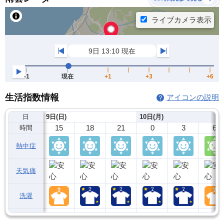
生活指数情報
アイコンの説明
日
9日(日)
10日(月)
15
18
21
0
3
6
時間
熱中症
天気痛
洗濯