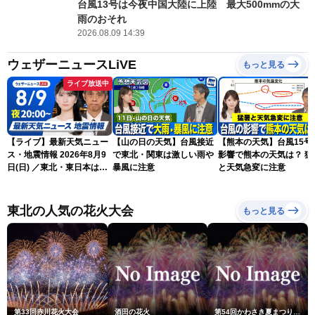
台風13号は今夜中国大陸に上陸 最大500mmの大
雨のおそれ
2026.08.09 14:39
ウェザーニュースLiVE
もっと見る
ライブ放送中
【ライブ】最新天気ニュー
【山の日の天気】台風接近
【熊本の天気】台風15号
ス・地震情報 2026年8月9
で東北・関東は激しい雨や
影響で熊本の天気は？ 猛
日(日) ／東北・東日本は急
暴風に注意
と天気急変に注意
な雷雨に注意〈ウェザーニ
ュースLiVEムーン・駒木結
衣／芳野達郎〉
東北の人気の花火大会
もっと見る
第33回赤川花火大会
酒田の花火
第54回かわさき夏まつり花火大会「おらが自慢のでっかい花火」