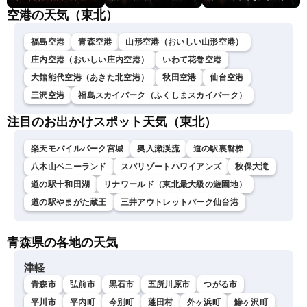
空港の天気（東北）
福島空港
青森空港
山形空港（おいしい山形空港）
庄内空港（おいしい庄内空港）
いわて花巻空港
大館能代空港（あきた北空港）
秋田空港
仙台空港
三沢空港
福島スカイパーク（ふくしまスカイパーク）
注目のお出かけスポット天気（東北）
楽天モバイルパーク宮城
奥入瀬渓流
道の駅裏磐梯
八木山ベニーランド
スパリゾートハワイアンズ
秋保大滝
道の駅十和田湖
リナワールド（東北最大級の遊園地）
道の駅やまがた蔵王
三井アウトレットパーク仙台港
青森県の各地の天気
津軽
青森市
弘前市
黒石市
五所川原市
つがる市
平川市
平内町
今別町
蓬田村
外ヶ浜町
鰺ヶ沢町