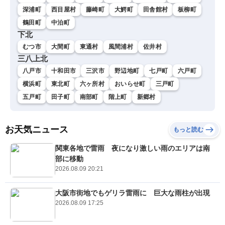
深浦町
西目屋村
藤崎町
大鰐町
田舎館村
板柳町
鶴田町
中泊町
下北
むつ市
大間町
東通村
風間浦村
佐井村
三八上北
八戸市
十和田市
三沢市
野辺地町
七戸町
六戸町
横浜町
東北町
六ヶ所村
おいらせ町
三戸町
五戸町
田子町
南部町
階上町
新郷村
お天気ニュース
もっと読む
関東各地で雷雨 夜になり激しい雨のエリアは南
部に移動
2026.08.09 20:21
大阪市街地でもゲリラ雷雨に 巨大な雨柱が出現
2026.08.09 17:25