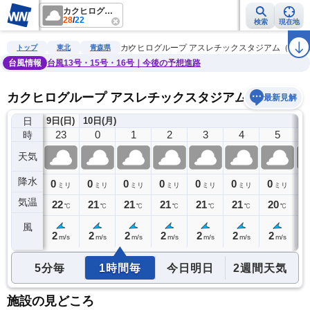
カクヒログループ アスレチックスタジアム（新青森県総合運動公園陸上競技場）
28
/
22
検索
現在地
雨雲レーダー
台風情報
地震情報
警報・注意報
2週間天気
ラ
カクヒログループ アスレチックスタジアム（新青
トップ
東北
青森県
台風情報
台風13号・15号・16号｜今後の予想進路
カクヒログループ アスレチックスタジアム（新青森
最新見解
日
9日(日)
10日(月)
22
23
0
1
2
3
4
5
時
天気
降水
0
0
0
0
0
0
0
0
0
ミリ
ミリ
ミリ
ミリ
ミリ
ミリ
ミリ
ミリ
気温
22
22
21
21
21
21
21
20
2
℃
℃
℃
℃
℃
℃
℃
℃
風
2
2
2
2
2
2
2
2
2
m/s
m/s
m/s
m/s
m/s
m/s
m/s
m/s
5分毎
1時間毎
今日明日
2週間天気
施設の見どころ