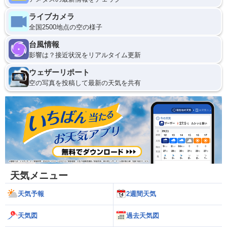
ライブカメラ
全国2500地点の空の様子
台風情報
影響は？接近状況をリアルタイム更新
ウェザーリポート
空の写真を投稿して最新の天気を共有
天気メニュー
天気予報
2週間天気
天気図
過去天気図