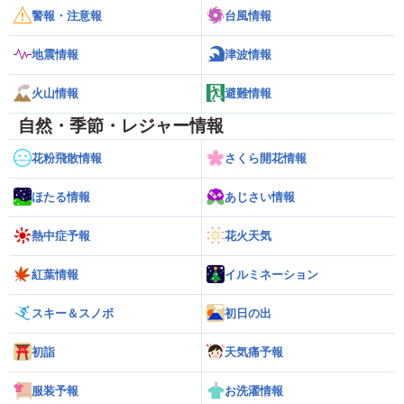
警報・注意報
台風情報
地震情報
津波情報
火山情報
避難情報
自然・季節・レジャー情報
花粉飛散情報
さくら開花情報
ほたる情報
あじさい情報
熱中症予報
花火天気
紅葉情報
イルミネーション
スキー＆スノボ
初日の出
初詣
天気痛予報
服装予報
お洗濯情報