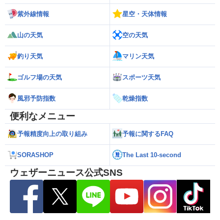
紫外線情報
星空・天体情報
山の天気
空の天気
釣り天気
マリン天気
ゴルフ場の天気
スポーツ天気
風邪予防指数
乾燥指数
便利なメニュー
予報精度向上の取り組み
予報に関するFAQ
SORASHOP
The Last 10-second
ウェザーニュース公式SNS