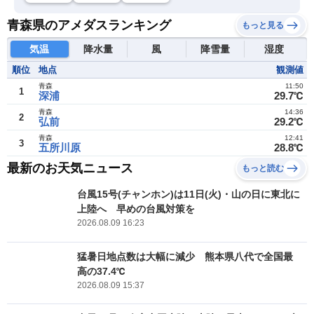
青森県のアメダスランキング
もっと見る
気温
降水量
風
降雪量
湿度
順位
地点
観測値
青森
11:50
1
深浦
29.7℃
青森
14:36
2
弘前
29.2℃
青森
12:41
3
五所川原
28.8℃
最新のお天気ニュース
もっと読む
台風15号(チャンホン)は11日(火)・山の日に東北に
上陸へ 早めの台風対策を
2026.08.09 16:23
猛暑日地点数は大幅に減少 熊本県八代で全国最
高の37.4℃
2026.08.09 15:37