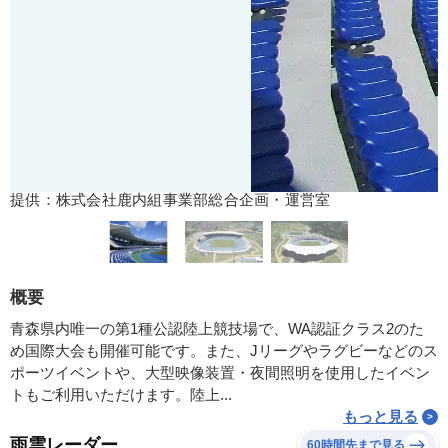
提供：株式会社鹿内組事業部総合企画・運営室
概要
青森県内唯一の第1種公認陸上競技場で、WA認証クラス2のた
め国際大会も開催可能です。また、Jリーグやラグビーなどのス
ポーツイベントや、大型映像装置・夜間照明を使用したイベン
トもご利用いただけます。陸上...
もっと見る
雨雲レーダー
60時間先まで見る