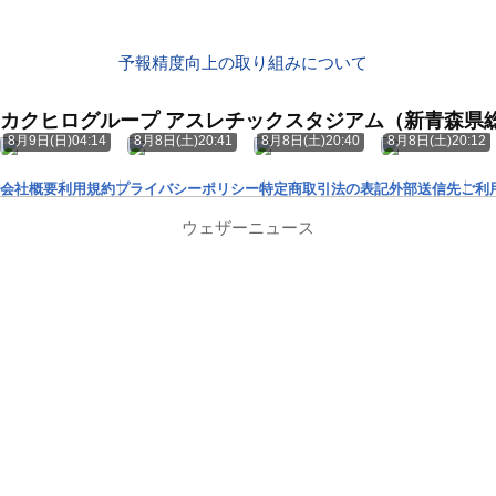
予報精度向上の取り組みについて
カクヒログループ アスレチックスタジアム（新青森県
8月9日(日)04:14
8月8日(土)20:41
8月8日(土)20:40
8月8日(土)20:12
会社概要
利用規約
プライバシーポリシー
特定商取引法の表記
外部送信先
ご利
ウェザーニュース