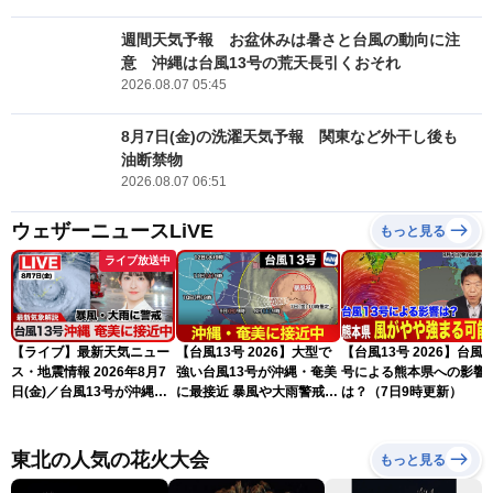
週間天気予報 お盆休みは暑さと台風の動向に注
意 沖縄は台風13号の荒天長引くおそれ
2026.08.07 05:45
8月7日(金)の洗濯天気予報 関東など外干し後も
油断禁物
2026.08.07 06:51
ウェザーニュースLiVE
もっと見る
ライブ放送中
【ライブ】最新天気ニュー
【台風13号 2026】大型で
【台風13号 2026】台風1
ス・地震情報 2026年8月7
強い台風13号が沖縄・奄美
号による熊本県への影響
日(金)／台風13号が沖縄・
に最接近 暴風や大雨警戒
は？（7日9時更新）
奄美に最接近へ 令和8年
（7日10時現在）
熊本地震情報〈ウェザーニ
ュースLiVEコーヒータイ
東北の人気の花火大会
もっと見る
ム・江川清音／有賀哲夫〉