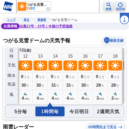
つがる克雪ドーム
31
/
22
検索
現在地
雨雲レーダー
台風情報
地震情報
警報・注意報
2週間天気
ラ
つがる克雪ドーム
トップ
東北
青森県
台風情報
台風13号・15号｜今後の予想進路
つがる克雪ドームの天気予報
最新見解
日
7日(金)
11
12
13
14
15
16
17
18
時
天気
降水
0
0
0
0
0
0
0
0
0
ミリ
ミリ
ミリ
ミリ
ミリ
ミリ
ミリ
ミリ
気温
29
30
30
31
31
30
29
28
2
℃
℃
℃
℃
℃
℃
℃
℃
風
3
4
4
4
4
4
3
2
1
m/s
m/s
m/s
m/s
m/s
m/s
m/s
m/s
5分毎
1時間毎
今日明日
2週間天気
雨雲レーダー
60時間先まで見る