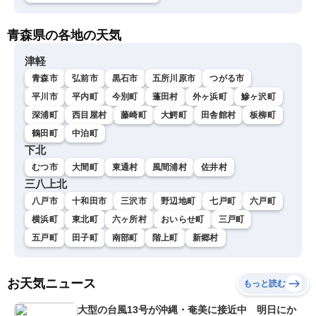
青森県の各地の天気
津軽
青森市
弘前市
黒石市
五所川原市
つがる市
平川市
平内町
今別町
蓬田村
外ヶ浜町
鰺ヶ沢町
深浦町
西目屋村
藤崎町
大鰐町
田舎館村
板柳町
鶴田町
中泊町
下北
むつ市
大間町
東通村
風間浦村
佐井村
三八上北
八戸市
十和田市
三沢市
野辺地町
七戸町
六戸町
横浜町
東北町
六ヶ所村
おいらせ町
三戸町
五戸町
田子町
南部町
階上町
新郷村
お天気ニュース
もっと読む
大型の台風13号が沖縄・奄美に接近中 明日にか