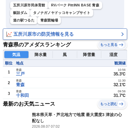
五所川原市民体育館
RVパーク PittINN BASE 青森
飯詰ダム
タノナガノヤドッコキャンプサイト
道の駅つるた
青森競輪場
五所川原市の防災情報を見る
青森県のアメダスランキング
もっと見る
気温
降水量
風
降雪量
湿度
順位
地点
観測値
青森
10:56
1
三戸
35.3℃
青森
11:30
2
青森
32.1℃
青森
09:56
3
十和田
31.7℃
最新のお天気ニュース
もっと読む
熊本県天草・芦北地方で地震 最大震度3 津波の心
配なし
2026.08.07 07:02