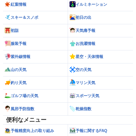
紅葉情報
イルミネーション
スキー＆スノボ
初日の出
初詣
天気痛予報
服装予報
お洗濯情報
紫外線情報
星空・天体情報
山の天気
空の天気
釣り天気
マリン天気
ゴルフ場の天気
スポーツ天気
風邪予防指数
乾燥指数
便利なメニュー
予報精度向上の取り組み
予報に関するFAQ