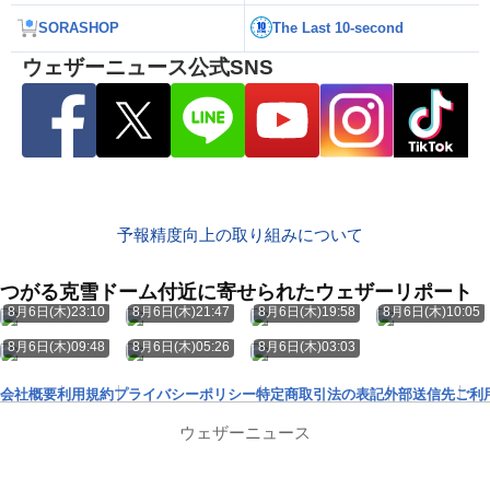
SORASHOP
The Last 10-second
ウェザーニュース公式SNS
予報精度向上の取り組みについて
つがる克雪ドーム付近に寄せられたウェザーリポート
8月6日(木)23:10
8月6日(木)21:47
8月6日(木)19:58
8月6日(木)10:05
8月6日(木)09:48
8月6日(木)05:26
8月6日(木)03:03
会社概要
利用規約
プライバシーポリシー
特定商取引法の表記
外部送信先
ご利
ウェザーニュース