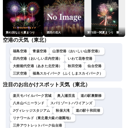
第41回なとり夏まつり
酒田の花火
第73回一関夏まつり 磐井川川開き花火大会
空港の天気（東北）
福島空港
青森空港
山形空港（おいしい山形空港）
庄内空港（おいしい庄内空港）
いわて花巻空港
大館能代空港（あきた北空港）
秋田空港
仙台空港
三沢空港
福島スカイパーク（ふくしまスカイパーク）
注目のお出かけスポット天気（東北）
楽天モバイルパーク宮城
奥入瀬渓流
道の駅裏磐梯
八木山ベニーランド
スパリゾートハワイアンズ
Jヴィレッジスタジアム
秋保大滝
道の駅十和田湖
リナワールド（東北最大級の遊園地）
三井アウトレットパーク仙台港