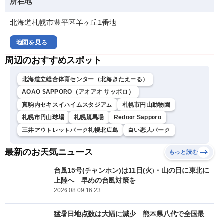
所在地
北海道札幌市豊平区羊ヶ丘1番地
地図を見る
周辺のおすすめスポット
北海道立総合体育センター（北海きたえーる）
AOAO SAPPORO（アオアオ サッポロ）
真駒内セキスイハイムスタジアム
札幌市円山動物園
札幌市円山球場
札幌競馬場
Redoor Sapporo
三井アウトレットパーク札幌北広島
白い恋人パーク
最新のお天気ニュース
もっと読む
台風15号(チャンホン)は11日(火)・山の日に東北に
上陸へ 早めの台風対策を
2026.08.09 16:23
猛暑日地点数は大幅に減少 熊本県八代で全国最