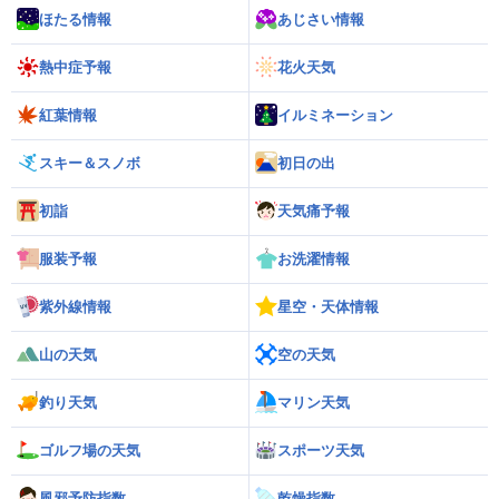
ほたる情報
あじさい情報
熱中症予報
花火天気
紅葉情報
イルミネーション
スキー＆スノボ
初日の出
初詣
天気痛予報
服装予報
お洗濯情報
紫外線情報
星空・天体情報
山の天気
空の天気
釣り天気
マリン天気
ゴルフ場の天気
スポーツ天気
風邪予防指数
乾燥指数