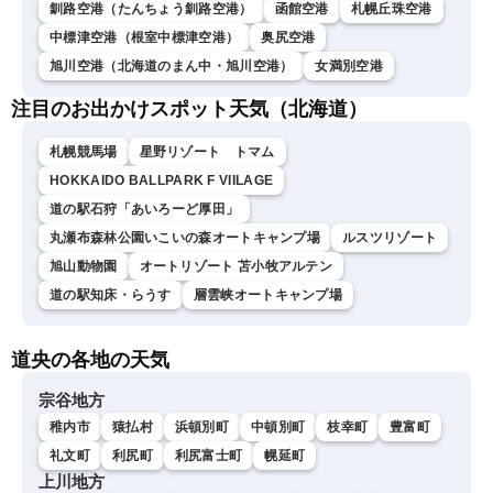
釧路空港（たんちょう釧路空港）
函館空港
札幌丘珠空港
中標津空港（根室中標津空港）
奥尻空港
旭川空港（北海道のまん中・旭川空港）
女満別空港
注目のお出かけスポット天気（北海道）
札幌競馬場
星野リゾート トマム
HOKKAIDO BALLPARK F VIILAGE
道の駅石狩「あいろーど厚田」
丸瀬布森林公園いこいの森オートキャンプ場
ルスツリゾート
旭山動物園
オートリゾート 苫小牧アルテン
道の駅知床・らうす
層雲峡オートキャンプ場
道央の各地の天気
宗谷地方
稚内市
猿払村
浜頓別町
中頓別町
枝幸町
豊富町
礼文町
利尻町
利尻富士町
幌延町
上川地方