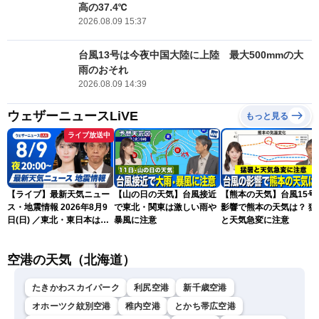
高の37.4℃
2026.08.09 15:37
台風13号は今夜中国大陸に上陸 最大500mmの大
雨のおそれ
2026.08.09 14:39
ウェザーニュースLiVE
もっと見る
ライブ放送中
【ライブ】最新天気ニュー
【山の日の天気】台風接近
【熊本の天気】台風15号
ス・地震情報 2026年8月9
で東北・関東は激しい雨や
影響で熊本の天気は？ 猛
日(日) ／東北・東日本は急
暴風に注意
と天気急変に注意
な雷雨に注意〈ウェザーニ
ュースLiVEムーン・駒木結
空港の天気（北海道）
衣／芳野達郎〉
たきかわスカイパーク
利尻空港
新千歳空港
オホーツク紋別空港
稚内空港
とかち帯広空港