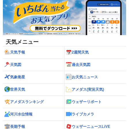
天気メニュー
天気予報
2週間天気
天気図
過去天気図
気象衛星
お天気ニュース
世界天気
アメダス(実況天気)
アメダスランキング
ウェザーリポート
河川水位情報
ライブカメラ
長期予報
ウェザーニュースLiVE