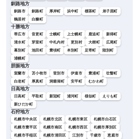
釧路地方
釧路市
釧路町
厚岸町
浜中町
標茶町
弟子屈町
鶴居村
白糠町
十勝地方
帯広市
音更町
士幌町
上士幌町
鹿追町
新得町
清水町
芽室町
中札内村
更別村
大樹町
広尾町
幕別町
池田町
豊頃町
本別町
足寄町
陸別町
浦幌町
胆振地方
室蘭市
苫小牧市
登別市
伊達市
豊浦町
壮瞥町
白老町
厚真町
洞爺湖町
安平町
むかわ町
日高地方
日高町
平取町
新冠町
浦河町
様似町
えりも町
新ひだか町
石狩地方
札幌市中央区
札幌市北区
札幌市東区
札幌市白石区
札幌市豊平区
札幌市南区
札幌市西区
札幌市厚別区
札幌市手稲区
札幌市清田区
江別市
千歳市
恵庭市