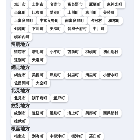
旭川市
士別市
名寄市
富良野市
鷹栖町
東神楽町
当麻町
比布町
愛別町
上川町
東川町
美瑛町
上富良野町
中富良野町
南富良野町
占冠村
和寒町
剣淵町
下川町
美深町
音威子府村
中川町
幌加内町
留萌地方
留萌市
増毛町
小平町
苫前町
羽幌町
初山別村
遠別町
天塩町
網走地方
網走市
美幌町
津別町
斜里町
清里町
小清水町
佐呂間町
大空町
北見地方
北見市
訓子府町
置戸町
紋別地方
紋別市
遠軽町
湧別町
滝上町
興部町
西興部村
雄武町
根室地方
根室市
別海町
中標津町
標津町
羅臼町