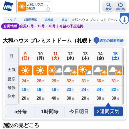
大和ハウス プレミストドーム（札幌ドーム）
24
/
19
検索
現在地
雨雲レーダー
台風情報
地震情報
警報・注意報
2週間天気
ラ
大和ハウス プレミストドーム（札幌
トップ
2週間天気
北海道
道央
台風情報
台風13号・15号・16号｜今後の予想進路
大和ハウス プレミストドーム（札幌ドーム）の2週間
週間の最新見解
8
9
10
11
12
13
14
15
日
(土)
(日)
(月)
(火)
(水)
(木)
(金)
(土)
(
天気
最高
24
24
26
29
32
31
30
31
3
℃
℃
℃
℃
℃
℃
℃
℃
最低
20
19
16
16
23
24
24
22
2
℃
℃
℃
℃
℃
℃
℃
℃
降水
0
20
20
40
30
20
30
30
2
ミリ
%
%
%
%
%
%
%
5分毎
1時間毎
今日明日
2週間天気
施設の見どころ