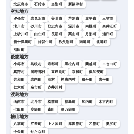
北広島市
石狩市
当別町
新篠津村
空知地方
夕張市
岩見沢市
美唄市
芦別市
赤平市
三笠市
滝川市
砂川市
歌志内市
深川市
南幌町
奈井江町
上砂川町
由仁町
長沼町
栗山町
月形町
浦臼町
新十津川町
妹背牛町
秩父別町
雨竜町
北竜町
沼田町
後志地方
小樽市
島牧村
寿都町
黒松内町
蘭越町
ニセコ町
真狩村
留寿都村
喜茂別町
京極町
倶知安町
共和町
岩内町
泊村
神恵内村
積丹町
古平町
仁木町
余市町
赤井川村
渡島地方
函館市
北斗市
松前町
福島町
知内町
木古内町
七飯町
鹿部町
森町
長万部町
檜山地方
八雲町
江差町
上ノ国町
厚沢部町
乙部町
奥尻町
今金町
せたな町