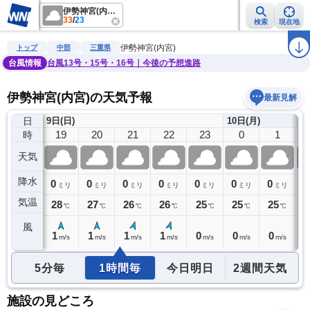
伊勢神宮(内宮)
33
/
23
検索
現在地
雨雲レーダー
台風情報
地震情報
警報・注意報
2週間天気
ラ
伊勢神宮(内宮)
トップ
中部
三重県
台風情報
台風13号・15号・16号｜今後の予想進路
伊勢神宮(内宮)の天気予報
最新見解
日
9日(日)
10日(月)
18
19
20
21
22
23
0
1
時
天気
降水
0
0
0
0
0
0
0
0
0
ミリ
ミリ
ミリ
ミリ
ミリ
ミリ
ミリ
ミリ
気温
28
28
27
26
26
25
25
25
2
℃
℃
℃
℃
℃
℃
℃
℃
風
2
1
1
1
1
0
0
0
0
m/s
m/s
m/s
m/s
m/s
m/s
m/s
m/s
5分毎
1時間毎
今日明日
2週間天気
施設の見どころ