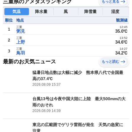
三重県のアメダスランキング
もっと見る
気温
降水量
風
降雪量
湿度
順位
地点
観測値
三重
12:45
1
粥見
35.0℃
三重
13:52
2
上野
34.6℃
三重
14:27
3
鳥羽
34.2℃
最新のお天気ニュース
もっと読む
猛暑日地点数は大幅に減少 熊本県八代で全国最
高の37.4℃
2026.08.09 15:37
台風13号は今夜中国大陸に上陸 最大500mmの大
雨のおそれ
2026.08.09 14:39
東北の広範囲でゲリラ雷雨が発生 天気の急変に
注意