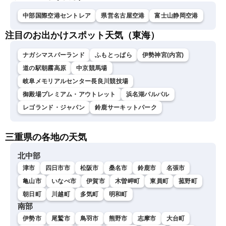
中部国際空港セントレア
県営名古屋空港
富士山静岡空港
注目のお出かけスポット天気（東海）
ナガシマスパーランド
ふもとっぱら
伊勢神宮(内宮)
道の駅朝霧高原
中京競馬場
岐阜メモリアルセンター長良川競技場
御殿場プレミアム・アウトレット
浜名湖パルパル
レゴランド・ジャパン
鈴鹿サーキットパーク
三重県の各地の天気
北中部
津市
四日市市
松阪市
桑名市
鈴鹿市
名張市
亀山市
いなべ市
伊賀市
木曽岬町
東員町
菰野町
朝日町
川越町
多気町
明和町
南部
伊勢市
尾鷲市
鳥羽市
熊野市
志摩市
大台町