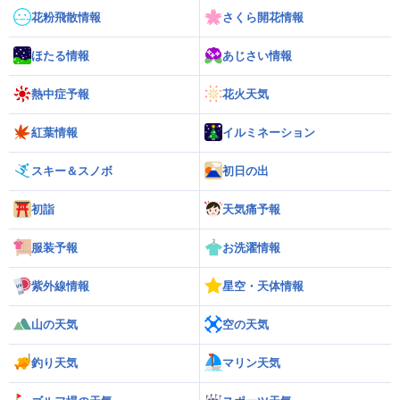
花粉飛散情報
さくら開花情報
ほたる情報
あじさい情報
熱中症予報
花火天気
紅葉情報
イルミネーション
スキー＆スノボ
初日の出
初詣
天気痛予報
服装予報
お洗濯情報
紫外線情報
星空・天体情報
山の天気
空の天気
釣り天気
マリン天気