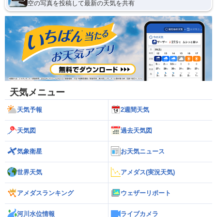
空の写真を投稿して最新の天気を共有
天気メニュー
天気予報
2週間天気
天気図
過去天気図
気象衛星
お天気ニュース
世界天気
アメダス(実況天気)
アメダスランキング
ウェザーリポート
河川水位情報
ライブカメラ