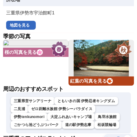
三重県伊勢市宇治館町1
地図を見る
季節の写真
桜の写真を見る
紅葉の写真を見る
周辺のおすすめスポット
三重県営サンアリーナ
ともいきの国 伊勢忍者キングダム
二見浦
ゼロ距離水族館 伊勢シーパラダイス
伊勢tenkunomori
大淀ふれあいキャンプ場
鳥羽水族館
ごかつら池どうぶつパーク
道の駅伊勢志摩
松坂競輪場