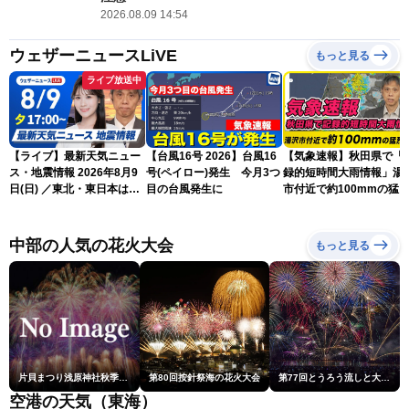
2026.08.09 14:54
ウェザーニュースLiVE
もっと見る
ライブ放送中
【ライブ】最新天気ニュー
【台風16号 2026】台風16
【気象速報】秋田県で「
ス・地震情報 2026年8月9
号(ペイロー)発生 今月3つ
録的短時間大雨情報」湯
日(日) ／東北・東日本は急
目の台風発生に
市付近で約100mmの猛
な雷雨に注意〈ウェザーニ
な雨
ュースLiVEイブニング・戸
北美月／芳野達郎〉
中部の人気の花火大会
もっと見る
片貝まつり浅原神社秋季例大祭奉納大煙火
第80回按針祭海の花火大会
第77回とうろう流しと大花火大会
空港の天気（東海）