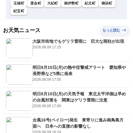
玉城町
度会町
大紀町
南伊勢町
紀北町
御浜町
紀宝町
お天気ニュース
もっと読む
大阪市街地でもゲリラ雷雨に 巨大な雨柱が出現
2026.08.09 17:25
明日8月10日(月)の熱中症警戒アラート 愛知県や
長野県など5県に発表
2026.08.09 17:05
明日8月10日(月)の天気予報 東北太平洋側は早め
の台風対策を 関東はゲリラ雷雨に注意
2026.08.09 17:00
台風16号(ペイロー)発生 東寄りに進み南鳥島方
面へ 日本への直接の影響なし
2026.08.09 16:24