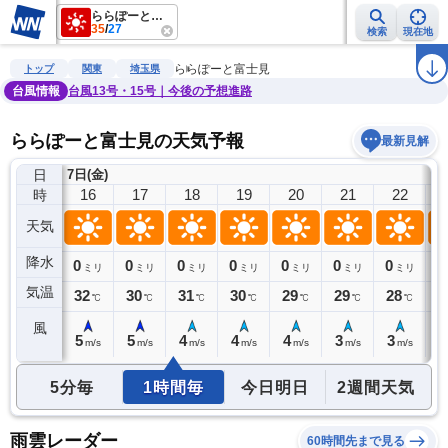
ららぽーと富士見
35
/
27
検索
現在地
雨雲レーダー
台風情報
地震情報
警報・注意報
2週間天気
ラ
ららぽーと富士見
トップ
関東
埼玉県
台風情報
台風13号・15号｜今後の予想進路
ららぽーと富士見の天気予報
最新見解
日
7日(金)
15
16
17
18
19
20
21
22
時
天気
降水
0
0
0
0
0
0
0
0
0
ミリ
ミリ
ミリ
ミリ
ミリ
ミリ
ミリ
ミリ
気温
33
32
30
31
30
29
29
28
2
℃
℃
℃
℃
℃
℃
℃
℃
風
5
5
5
4
4
4
3
3
2
m/s
m/s
m/s
m/s
m/s
m/s
m/s
m/s
5分毎
1時間毎
今日明日
2週間天気
雨雲レーダー
60時間先まで見る