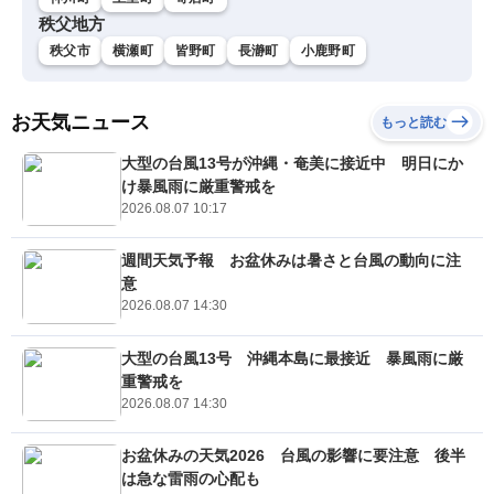
秩父地方
秩父市
横瀬町
皆野町
長瀞町
小鹿野町
お天気ニュース
もっと読む
大型の台風13号が沖縄・奄美に接近中 明日にか
け暴風雨に厳重警戒を
2026.08.07 10:17
週間天気予報 お盆休みは暑さと台風の動向に注
意
2026.08.07 14:30
大型の台風13号 沖縄本島に最接近 暴風雨に厳
重警戒を
2026.08.07 14:30
お盆休みの天気2026 台風の影響に要注意 後半
は急な雷雨の心配も