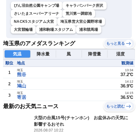
びん沼自然公園キャンプ場
キャラバンパーク所沢
さいたまスーパーアリーナ
荒川第一調節池
NACK5スタジアム大宮
埼玉県営大宮公園野球場
大宮競輪場
浦和駒場スタジアム
浦和競馬場
埼玉県のアメダスランキング
もっと見る
気温
降水量
風
降雪量
湿度
順位
地点
観測値
埼玉
13:34
1
熊谷
37.2℃
埼玉
14:12
2
鳩山
36.9℃
埼玉
14:15
3
寄居
36.5℃
最新のお天気ニュース
もっと読む
大型の台風15号(チャンホン) お盆休みの天気に
影響するおそれ
2026.08.07 10:22