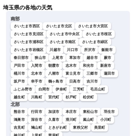
埼玉県の各地の天気
南部
さいたま市西区
さいたま市北区
さいたま市大宮区
さいたま市見沼区
さいたま市中央区
さいたま市桜区
さいたま市浦和区
さいたま市南区
さいたま市緑区
さいたま市岩槻区
川越市
川口市
所沢市
飯能市
春日部市
狭山市
上尾市
草加市
越谷市
蕨市
戸田市
入間市
朝霞市
志木市
和光市
新座市
桶川市
北本市
八潮市
富士見市
三郷市
蓮田市
坂戸市
幸手市
鶴ヶ島市
日高市
吉川市
ふじみ野市
白岡市
伊奈町
三芳町
毛呂山町
越生町
川島町
宮代町
杉戸町
松伏町
北部
熊谷市
行田市
加須市
本庄市
東松山市
羽生市
鴻巣市
深谷市
久喜市
滑川町
嵐山町
小川町
吉見町
鳩山町
ときがわ町
東秩父村
美里町
神川町
上里町
寄居町