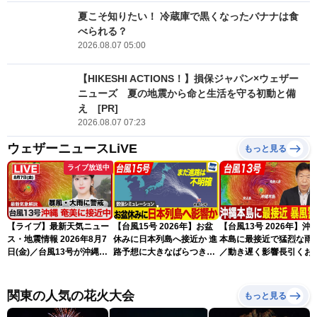
夏こそ知りたい！ 冷蔵庫で黒くなったバナナは食
べられる？
2026.08.07 05:00
【HIKESHI ACTIONS！】損保ジャパン×ウェザー
ニューズ 夏の地震から命と生活を守る初動と備
え [PR]
2026.08.07 07:23
ウェザーニュースLiVE
もっと見る
ライブ放送中
【ライブ】最新天気ニュー
【台風15号 2026年】お盆
【台風13号 2026年】沖
ス・地震情報 2026年8月7
休みに日本列島へ接近か 進
本島に最接近で猛烈な雨
日(金)／台風13号が沖縄・
路予想に大きなばらつき
／動き遅く影響長引くお
奄美に最接近へ 令和8年
（7日13時更新）
れ（7日13時更新）
熊本地震情報〈ウェザーニ
ュースLiVEアフタヌーン・
関東の人気の花火大会
もっと見る
小林李衣奈／内藤邦裕〉