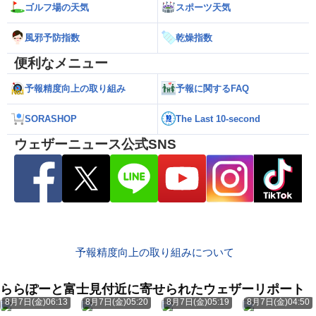
ゴルフ場の天気
スポーツ天気
風邪予防指数
乾燥指数
便利なメニュー
予報精度向上の取り組み
予報に関するFAQ
SORASHOP
The Last 10-second
ウェザーニュース公式SNS
予報精度向上の取り組みについて
ららぽーと富士見付近に寄せられたウェザーリポート
8月7日(金)06:13
8月7日(金)05:20
8月7日(金)05:19
8月7日(金)04:50