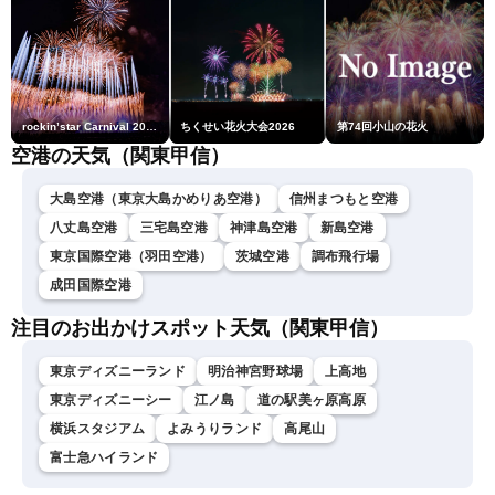
rockin’star Carnival 2026
ちくせい花火大会2026
第74回小山の花火
空港の天気（関東甲信）
大島空港（東京大島かめりあ空港）
信州まつもと空港
八丈島空港
三宅島空港
神津島空港
新島空港
東京国際空港（羽田空港）
茨城空港
調布飛行場
成田国際空港
注目のお出かけスポット天気（関東甲信）
東京ディズニーランド
明治神宮野球場
上高地
東京ディズニーシー
江ノ島
道の駅美ヶ原高原
横浜スタジアム
よみうりランド
高尾山
富士急ハイランド