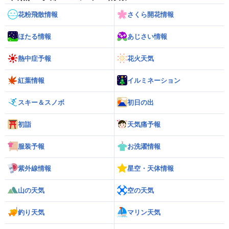
花粉飛散情報
さくら開花情報
ほたる情報
あじさい情報
熱中症予報
花火天気
紅葉情報
イルミネーション
スキー＆スノボ
初日の出
初詣
天気痛予報
服装予報
お洗濯情報
紫外線情報
星空・天体情報
山の天気
空の天気
釣り天気
マリン天気