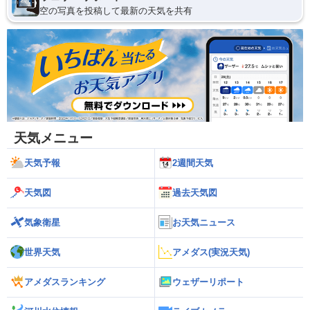
空の写真を投稿して最新の天気を共有
天気メニュー
天気予報
2週間天気
天気図
過去天気図
気象衛星
お天気ニュース
世界天気
アメダス(実況天気)
アメダスランキング
ウェザーリポート