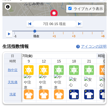
生活指数情報
アイコンの説明
日
7日(金)
8日(土)
9
12
15
18
21
0
時間
熱中症
天気痛
洗濯