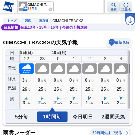
OIMACHI TRACKS
33
/
25
検索
現在地
雨雲レーダー
台風情報
地震情報
警報・注意報
2週間天気
ラ
OIMACHI TRACKS
トップ
関東
東京都
台風情報
台風13号・15号・16号｜今後の予想進路
OIMACHI TRACKSの天気予報
最新見解
日
9日(日)
10日(月)
21
22
23
0
1
2
3
4
時
天気
降水
4
3
0
0
0
0
0
0
0
ミリ
ミリ
ミリ
ミリ
ミリ
ミリ
ミリ
ミリ
気温
26
26
25
25
25
25
25
25
2
℃
℃
℃
℃
℃
℃
℃
℃
風
3
3
2
2
2
1
1
2
2
m/s
m/s
m/s
m/s
m/s
m/s
m/s
m/s
5分毎
1時間毎
今日明日
2週間天気
雨雲レーダー
60時間先まで見る