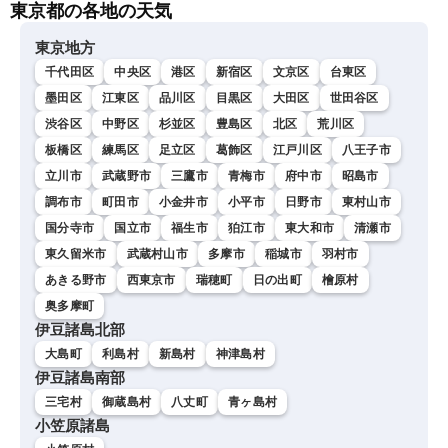
東京都の各地の天気
東京地方
千代田区
中央区
港区
新宿区
文京区
台東区
墨田区
江東区
品川区
目黒区
大田区
世田谷区
渋谷区
中野区
杉並区
豊島区
北区
荒川区
板橋区
練馬区
足立区
葛飾区
江戸川区
八王子市
立川市
武蔵野市
三鷹市
青梅市
府中市
昭島市
調布市
町田市
小金井市
小平市
日野市
東村山市
国分寺市
国立市
福生市
狛江市
東大和市
清瀬市
東久留米市
武蔵村山市
多摩市
稲城市
羽村市
あきる野市
西東京市
瑞穂町
日の出町
檜原村
奥多摩町
伊豆諸島北部
大島町
利島村
新島村
神津島村
伊豆諸島南部
三宅村
御蔵島村
八丈町
青ヶ島村
小笠原諸島