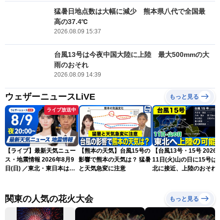
猛暑日地点数は大幅に減少 熊本県八代で全国最
高の37.4℃
2026.08.09 15:37
台風13号は今夜中国大陸に上陸 最大500mmの大
雨のおそれ
2026.08.09 14:39
ウェザーニュースLiVE
もっと見る
ライブ放送中
【ライブ】最新天気ニュー
【熊本の天気】台風15号の
【台風13号・15号 2026
ス・地震情報 2026年8月9
影響で熊本の天気は？ 猛暑
11日(火)山の日に15号は
日(日) ／東北・東日本は急
と天気急変に注意
北に接近、上陸のおそれ
な雷雨に注意〈ウェザーニ
（9日15時更新）
ュースLiVEムーン・駒木結
衣／芳野達郎〉
関東の人気の花火大会
もっと見る