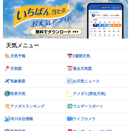
天気メニュー
天気予報
2週間天気
天気図
過去天気図
気象衛星
お天気ニュース
世界天気
アメダス(実況天気)
アメダスランキング
ウェザーリポート
河川水位情報
ライブカメラ