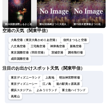
第20回那須野ふるさと花火大会
第52回高崎まつり大花火大会
第79回木更津港まつり花火大会
空港の天気（関東甲信）
大島空港（東京大島かめりあ空港）
信州まつもと空港
八丈島空港
三宅島空港
神津島空港
新島空港
東京国際空港（羽田空港）
茨城空港
調布飛行場
成田国際空港
注目のお出かけスポット天気（関東甲信）
東京ディズニーランド
上高地
明治神宮野球場
東京ディズニーシー
江ノ島
道の駅美ヶ原高原
横浜スタジアム
よみうりランド
富士急ハイランド
高尾山