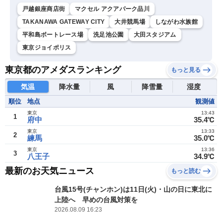
戸越銀座商店街
マクセル アクアパーク品川
TAKANAWA GATEWAY CITY
大井競馬場
しながわ水族館
平和島ボートレース場
洗足池公園
大田スタジアム
東京ジョイポリス
東京都のアメダスランキング
もっと見る
気温
降水量
風
降雪量
湿度
順位
地点
観測値
東京
13:43
1
府中
35.4℃
東京
13:33
2
練馬
35.0℃
東京
13:36
3
八王子
34.9℃
最新のお天気ニュース
もっと読む
台風15号(チャンホン)は11日(火)・山の日に東北に
上陸へ 早めの台風対策を
2026.08.09 16:23