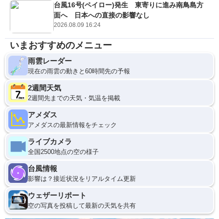
台風16号(ペイロー)発生 東寄りに進み南鳥島方
面へ 日本への直接の影響なし
2026.08.09 16:24
いまおすすめのメニュー
雨雲レーダー
現在の雨雲の動きと60時間先の予報
2週間天気
2週間先までの天気・気温を掲載
アメダス
アメダスの最新情報をチェック
ライブカメラ
全国2500地点の空の様子
台風情報
影響は？接近状況をリアルタイム更新
ウェザーリポート
空の写真を投稿して最新の天気を共有