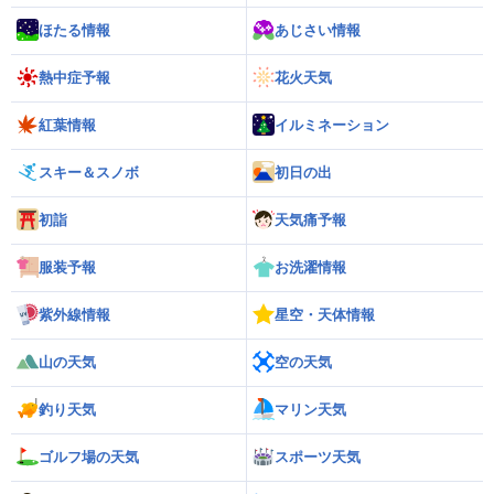
ほたる情報
あじさい情報
熱中症予報
花火天気
紅葉情報
イルミネーション
スキー＆スノボ
初日の出
初詣
天気痛予報
服装予報
お洗濯情報
紫外線情報
星空・天体情報
山の天気
空の天気
釣り天気
マリン天気
ゴルフ場の天気
スポーツ天気