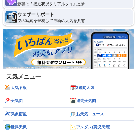
影響は？接近状況をリアルタイム更新
ウェザーリポート
空の写真を投稿して最新の天気を共有
天気メニュー
天気予報
2週間天気
天気図
過去天気図
気象衛星
お天気ニュース
世界天気
アメダス(実況天気)