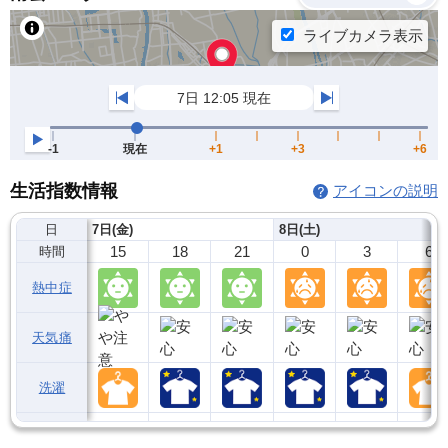
生活指数情報
アイコンの説明
日
7日(金)
8日(土)
15
18
21
0
3
6
時間
熱中症
天気痛
洗濯