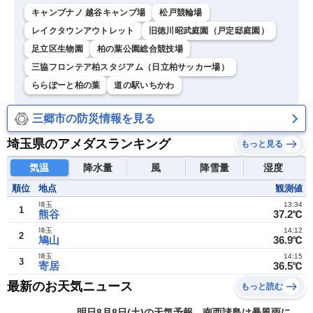
キャンプナノ 越谷キャンプ場
松戸競輪場
レイクタウンアウトレット
旧徳川昭武庭園（戸定邸庭園）
足立区生物園
柏の葉公園総合競技場
三協フロンテア柏スタジアム（日立柏サッカー場）
ららぽーと柏の葉
道の駅いちかわ
三郷市の防災情報を見る
埼玉県のアメダスランキング
もっと見る
気温
降水量
風
降雪量
湿度
順位
地点
観測値
埼玉
13:34
1
熊谷
37.2℃
埼玉
14:12
2
鳩山
36.9℃
埼玉
14:15
3
寄居
36.5℃
最新のお天気ニュース
もっと読む
明日8月8日(土)の天気予報 南西諸島は暴風雨に