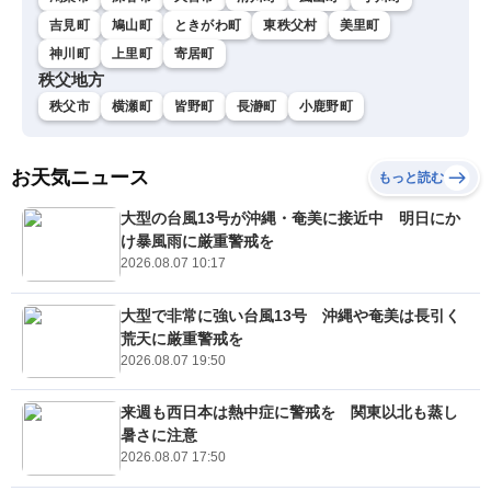
吉見町
鳩山町
ときがわ町
東秩父村
美里町
神川町
上里町
寄居町
秩父地方
秩父市
横瀬町
皆野町
長瀞町
小鹿野町
お天気ニュース
もっと読む
大型の台風13号が沖縄・奄美に接近中 明日にか
け暴風雨に厳重警戒を
2026.08.07 10:17
大型で非常に強い台風13号 沖縄や奄美は長引く
荒天に厳重警戒を
2026.08.07 19:50
来週も西日本は熱中症に警戒を 関東以北も蒸し
暑さに注意
2026.08.07 17:50