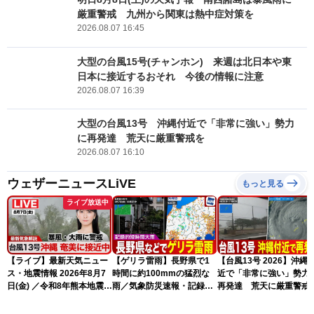
厳重警戒 九州から関東は熱中症対策を
2026.08.07 16:45
大型の台風15号(チャンホン) 来週は北日本や東
日本に接近するおそれ 今後の情報に注意
2026.08.07 16:39
大型の台風13号 沖縄付近で「非常に強い」勢力
に再発達 荒天に厳重警戒を
2026.08.07 16:10
ウェザーニュースLiVE
もっと見る
ライブ放送中
【ライブ】最新天気ニュー
【ゲリラ雷雨】長野県で1
【台風13号 2026】沖縄
ス・地震情報 2026年8月7
時間に約100mmの猛烈な
近で「非常に強い」勢力
日(金) ／令和8年熊本地震情
雨／気象防災速報・記録的
再発達 荒天に厳重警戒
報 台風13号の影響に警戒
短時間大雨
（7日18時最新情報）
〈ウェザーニュースLiVEム