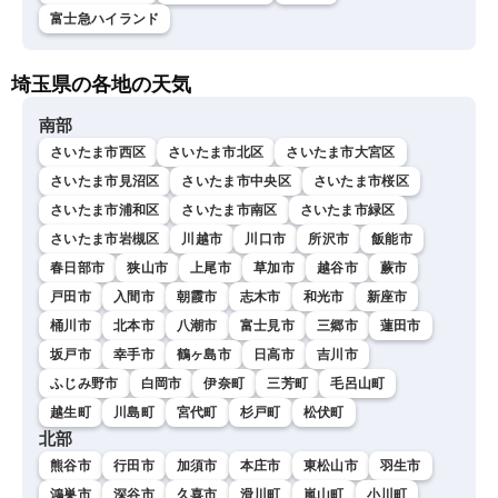
富士急ハイランド
埼玉県の各地の天気
南部
さいたま市西区
さいたま市北区
さいたま市大宮区
さいたま市見沼区
さいたま市中央区
さいたま市桜区
さいたま市浦和区
さいたま市南区
さいたま市緑区
さいたま市岩槻区
川越市
川口市
所沢市
飯能市
春日部市
狭山市
上尾市
草加市
越谷市
蕨市
戸田市
入間市
朝霞市
志木市
和光市
新座市
桶川市
北本市
八潮市
富士見市
三郷市
蓮田市
坂戸市
幸手市
鶴ヶ島市
日高市
吉川市
ふじみ野市
白岡市
伊奈町
三芳町
毛呂山町
越生町
川島町
宮代町
杉戸町
松伏町
北部
熊谷市
行田市
加須市
本庄市
東松山市
羽生市
鴻巣市
深谷市
久喜市
滑川町
嵐山町
小川町