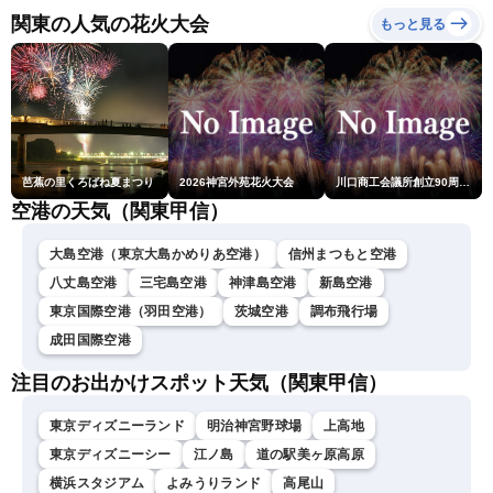
ーン・駒木結衣／内藤邦
関東の人気の花火大会
もっと見る
裕〉
芭蕉の里くろばね夏まつり
2026神宮外苑花火大会
川口商工会議所創立90周年・青年部40周年・女性会30周年記念 第6回川口花火大会
空港の天気（関東甲信）
大島空港（東京大島かめりあ空港）
信州まつもと空港
八丈島空港
三宅島空港
神津島空港
新島空港
東京国際空港（羽田空港）
茨城空港
調布飛行場
成田国際空港
注目のお出かけスポット天気（関東甲信）
東京ディズニーランド
明治神宮野球場
上高地
東京ディズニーシー
江ノ島
道の駅美ヶ原高原
横浜スタジアム
よみうりランド
高尾山