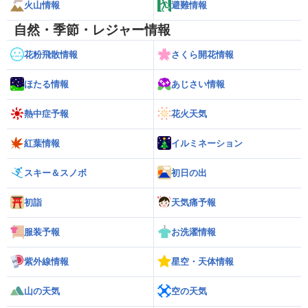
火山情報
避難情報
自然・季節・レジャー情報
花粉飛散情報
さくら開花情報
ほたる情報
あじさい情報
熱中症予報
花火天気
紅葉情報
イルミネーション
スキー＆スノボ
初日の出
初詣
天気痛予報
服装予報
お洗濯情報
紫外線情報
星空・天体情報
山の天気
空の天気