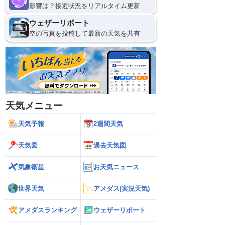
影響は？接近状況をリアルタイム更新
ウェザーリポート
空の写真を投稿して最新の天気を共有
天気メニュー
天気予報
2週間天気
天気図
過去天気図
気象衛星
お天気ニュース
世界天気
アメダス(実況天気)
アメダスランキング
ウェザーリポート