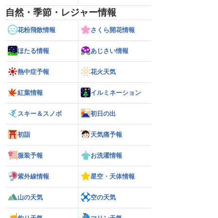
自然・季節・レジャー情報
花粉飛散情報
さくら開花情報
ほたる情報
あじさい情報
熱中症予報
花火天気
紅葉情報
イルミネーション
スキー＆スノボ
初日の出
初詣
天気痛予報
服装予報
お洗濯情報
紫外線情報
星空・天体情報
山の天気
空の天気