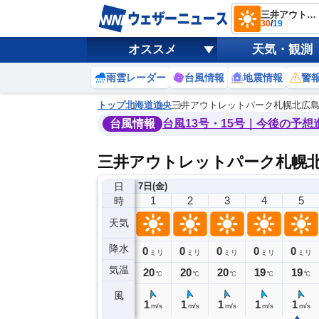
三井アウトレットパーク札幌北広島
30
/
19
オススメ
天気・観測
雨雲レーダー
台風情報
地震情報
警
トップ
北海道
道央
三井アウトレットパーク札幌北広
台風情報
台風13号・15号｜今後の予想
三井アウトレットパーク札幌
日
6日(木)
7日(金)
21
22
23
0
1
2
3
4
5
時
天気
降水
0
0
0
0
0
0
0
0
ミリ
ミリ
ミリ
ミリ
ミリ
ミリ
ミリ
ミリ
ミリ
気温
1
20
20
20
20
20
20
19
19
℃
℃
℃
℃
℃
℃
℃
℃
℃
風
3
3
3
1
1
1
1
1
1
m/s
m/s
m/s
m/s
m/s
m/s
m/s
m/s
m/s