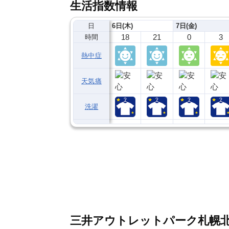
生活指数情報
日
6日(木)
7日(金)
18
21
0
3
時間
熱中症
天気痛
洗濯
三井アウトレットパーク札幌