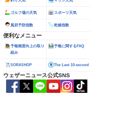
釣り天気
マリン天気
ゴルフ場の天気
スポーツ天気
風邪予防指数
乾燥指数
便利なメニュー
予報精度向上の取り
予報に関するFAQ
組み
SORASHOP
The Last 10-second
ウェザーニュース公式SNS