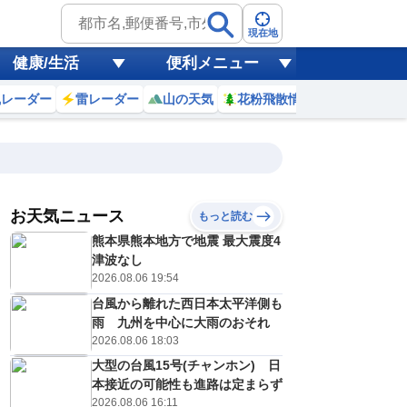
現在地
健康/生活
便利メニュー
風レーダー
雷レーダー
山の天気
花粉飛散情報
世界天気
お天気ニュース
もっと読む
熊本県熊本地方で地震 最大震度4
4
15
16
17
18
19
20
21
22
津波なし
2026.08.06 19:54
台風から離れた西日本太平洋側も
0
0
0
0
0
0
0
0
雨 九州を中心に大雨のおそれ
リ
ミリ
ミリ
ミリ
ミリ
ミリ
ミリ
ミリ
ミリ
2026.08.06 18:03
30
28
27
25
24
23
23
22
℃
℃
℃
℃
℃
℃
℃
℃
℃
大型の台風15号(チャンホン) 日
本接近の可能性も進路は定まらず
2
2
2
2
1
1
1
1
/s
m/s
m/s
m/s
m/s
m/s
m/s
m/s
m/s
2026.08.06 16:11