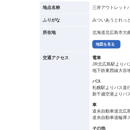
地点名称
三井アウトレット
ふりがな
みついあうとれっ
所在地
北海道北広島市大曲
地図を見る
交通アクセス
電車
JR北広島駅よりバ
地下鉄東西線大谷地
バス
札幌駅よりバス直行
新千歳空港よりバス
車
道央自動車道北広島I
道央自動車道輪厚ス
その他