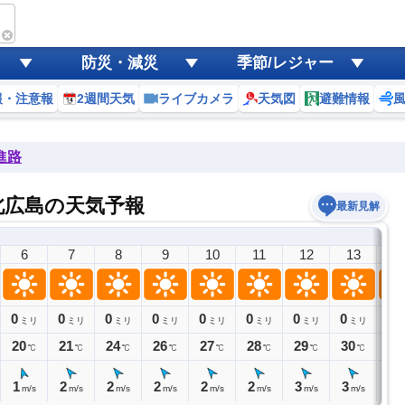
防災・減災
季節/レジャー
報・注意報
2週間天気
ライブカメラ
天気図
避難情報
島
進路
北広島の天気予報
最新見解
6
7
8
9
10
11
12
13
1
0
0
0
0
0
0
0
0
0
ミリ
ミリ
ミリ
ミリ
ミリ
ミリ
ミリ
ミリ
ミ
20
21
24
26
27
28
29
30
30
℃
℃
℃
℃
℃
℃
℃
℃
1
2
2
2
2
2
3
3
3
m/s
m/s
m/s
m/s
m/s
m/s
m/s
m/s
m