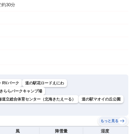
約30分
・RVパーク
道の駅花ロードえにわ
きららパークキャンプ場
海道立総合体育センター（北海きたえーる）
道の駅マオイの丘公園
もっと見る
風
降雪量
湿度