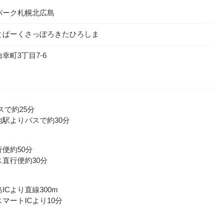
パーク札幌北広島
とぱーくさっぽろきたひろしま
幸町3丁目7-6
スで約25分
駅よりバスで約30分
便約50分
直行便約30分
Cより直線300m
マートICより10分