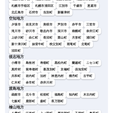
札幌市手稲区
札幌市清田区
江別市
千歳市
恵庭市
北広島市
石狩市
当別町
新篠津村
空知地方
夕張市
岩見沢市
美唄市
芦別市
赤平市
三笠市
滝川市
砂川市
歌志内市
深川市
南幌町
奈井江町
上砂川町
由仁町
長沼町
栗山町
月形町
浦臼町
新十津川町
妹背牛町
秩父別町
雨竜町
北竜町
沼田町
後志地方
小樽市
島牧村
寿都町
黒松内町
蘭越町
ニセコ町
真狩村
留寿都村
喜茂別町
京極町
倶知安町
共和町
岩内町
泊村
神恵内村
積丹町
古平町
仁木町
余市町
赤井川村
渡島地方
函館市
北斗市
松前町
福島町
知内町
木古内町
七飯町
鹿部町
森町
長万部町
檜山地方