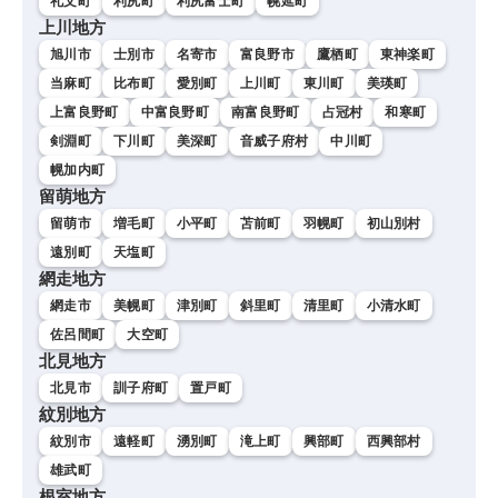
礼文町
利尻町
利尻富士町
幌延町
上川地方
旭川市
士別市
名寄市
富良野市
鷹栖町
東神楽町
当麻町
比布町
愛別町
上川町
東川町
美瑛町
上富良野町
中富良野町
南富良野町
占冠村
和寒町
剣淵町
下川町
美深町
音威子府村
中川町
幌加内町
留萌地方
留萌市
増毛町
小平町
苫前町
羽幌町
初山別村
遠別町
天塩町
網走地方
網走市
美幌町
津別町
斜里町
清里町
小清水町
佐呂間町
大空町
北見地方
北見市
訓子府町
置戸町
紋別地方
紋別市
遠軽町
湧別町
滝上町
興部町
西興部村
雄武町
根室地方