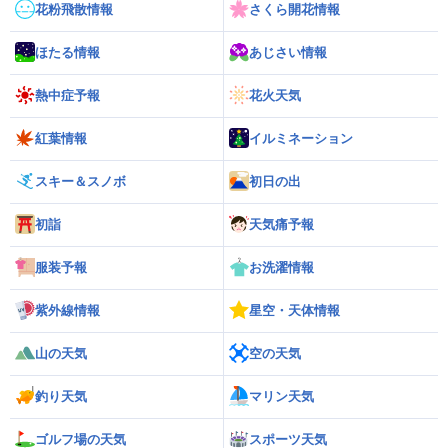
花粉飛散情報
さくら開花情報
ほたる情報
あじさい情報
熱中症予報
花火天気
紅葉情報
イルミネーション
スキー＆スノボ
初日の出
初詣
天気痛予報
服装予報
お洗濯情報
紫外線情報
星空・天体情報
山の天気
空の天気
釣り天気
マリン天気
ゴルフ場の天気
スポーツ天気