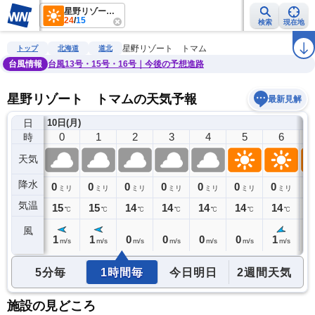
星野リゾート トマム
24
/
15
検索
現在地
雨雲レーダー
台風情報
地震情報
警報・注意報
2週間天気
ラ
星野リゾート トマム
トップ
北海道
道北
台風情報
台風13号・15号・16号｜今後の予想進路
星野リゾート トマムの天気予報
最新見解
日
9日(日)
10日(月)
23
0
1
2
3
4
5
6
時
天気
降水
0
0
0
0
0
0
0
0
0
ミリ
ミリ
ミリ
ミリ
ミリ
ミリ
ミリ
ミリ
気温
15
15
15
14
14
14
14
14
1
℃
℃
℃
℃
℃
℃
℃
℃
風
1
1
1
0
0
0
0
1
1
m/s
m/s
m/s
m/s
m/s
m/s
m/s
m/s
5分毎
1時間毎
今日明日
2週間天気
施設の見どころ