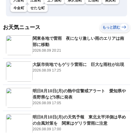
八雲町
江差町
上ノ国町
厚沢部町
乙部町
奥尻町
今金町
せたな町
お天気ニュース
もっと読む
関東各地で雷雨 夜になり激しい雨のエリアは南
部に移動
2026.08.09 20:21
大阪市街地でもゲリラ雷雨に 巨大な雨柱が出現
2026.08.09 17:25
明日8月10日(月)の熱中症警戒アラート 愛知県や
長野県など5県に発表
2026.08.09 17:05
明日8月10日(月)の天気予報 東北太平洋側は早め
の台風対策を 関東はゲリラ雷雨に注意
2026.08.09 17:00