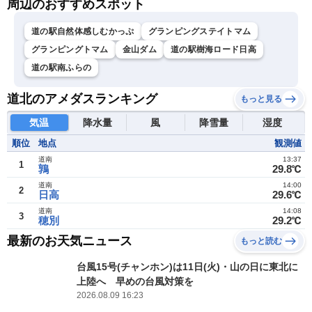
周辺のおすすめスポット
道の駅自然体感しむかっぷ
グランピングステイトマム
グランピングトマム
金山ダム
道の駅樹海ロード日高
道の駅南ふらの
道北のアメダスランキング
もっと見る
気温
降水量
風
降雪量
湿度
順位
地点
観測値
道南
13:37
1
鶉
29.8℃
道南
14:00
2
日高
29.6℃
道南
14:08
3
穂別
29.2℃
最新のお天気ニュース
もっと読む
台風15号(チャンホン)は11日(火)・山の日に東北に
上陸へ 早めの台風対策を
2026.08.09 16:23