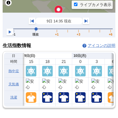
生活指数情報
アイコンの説明
日
9日(日)
10日(月)
15
18
21
0
3
6
時間
熱中症
天気痛
洗濯