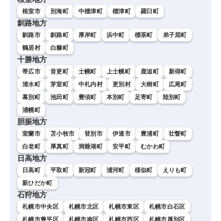
根室市
別海町
中標津町
標津町
羅臼町
釧路地方
釧路市
釧路町
厚岸町
浜中町
標茶町
弟子屈町
鶴居村
白糠町
十勝地方
帯広市
音更町
士幌町
上士幌町
鹿追町
新得町
清水町
芽室町
中札内村
更別村
大樹町
広尾町
幕別町
池田町
豊頃町
本別町
足寄町
陸別町
浦幌町
胆振地方
室蘭市
苫小牧市
登別市
伊達市
豊浦町
壮瞥町
白老町
厚真町
洞爺湖町
安平町
むかわ町
日高地方
日高町
平取町
新冠町
浦河町
様似町
えりも町
新ひだか町
石狩地方
札幌市中央区
札幌市北区
札幌市東区
札幌市白石区
札幌市豊平区
札幌市南区
札幌市西区
札幌市厚別区