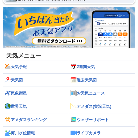
天気メニュー
天気予報
2週間天気
天気図
過去天気図
気象衛星
お天気ニュース
世界天気
アメダス(実況天気)
アメダスランキング
ウェザーリポート
河川水位情報
ライブカメラ