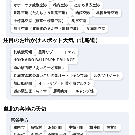
オホーツク紋別空港
稚内空港
とかち帯広空港
釧路空港（たんちょう釧路空港）
函館空港
札幌丘珠空港
中標津空港（根室中標津空港）
奥尻空港
旭川空港（北海道のまん中・旭川空港）
女満別空港
注目のお出かけスポット天気（北海道）
札幌競馬場
星野リゾート トマム
HOKKAIDO BALLPARK F VIILAGE
道の駅石狩「あいろーど厚田」
丸瀬布森林公園いこいの森オートキャンプ場
ルスツリゾート
旭山動物園
オートリゾート 苫小牧アルテン
道の駅知床・らうす
層雲峡オートキャンプ場
道北の各地の天気
宗谷地方
稚内市
猿払村
浜頓別町
中頓別町
枝幸町
豊富町