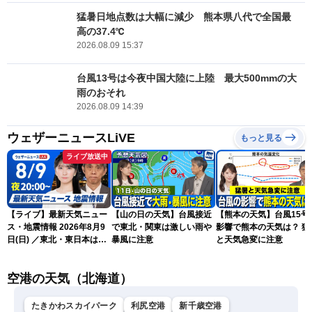
猛暑日地点数は大幅に減少 熊本県八代で全国最
高の37.4℃
2026.08.09 15:37
台風13号は今夜中国大陸に上陸 最大500mmの大
雨のおそれ
2026.08.09 14:39
ウェザーニュースLiVE
もっと見る
ライブ放送中
【ライブ】最新天気ニュー
【山の日の天気】台風接近
【熊本の天気】台風15号
ス・地震情報 2026年8月9
で東北・関東は激しい雨や
影響で熊本の天気は？ 猛
日(日) ／東北・東日本は急
暴風に注意
と天気急変に注意
な雷雨に注意〈ウェザーニ
ュースLiVEムーン・駒木結
空港の天気（北海道）
衣／芳野達郎〉
たきかわスカイパーク
利尻空港
新千歳空港