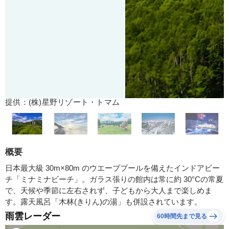
提供：(株)星野リゾート・トマム
概要
日本最大級 30m×80m のウエーブプールを備えたインドアビー
チ「ミナミナビーチ」。ガラス張りの館内は常に約 30°Cの常夏
で、天候や季節に左右されず、子どもから大人まで楽しめま
す。露天風呂「木林(きりん)の湯」も併設されています。
雨雲レーダー
60時間先まで見る