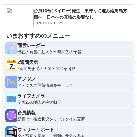
台風16号(ペイロー)発生 東寄りに進み南鳥島方
面へ 日本への直接の影響なし
2026.08.09 16:24
いまおすすめのメニュー
雨雲レーダー
現在の雨雲の動きと60時間先の予報
2週間天気
2週間先までの天気・気温を掲載
アメダス
アメダスの最新情報をチェック
ライブカメラ
全国2500地点の空の様子
台風情報
影響は？接近状況をリアルタイム更新
ウェザーリポート
空の写真を投稿して最新の天気を共有