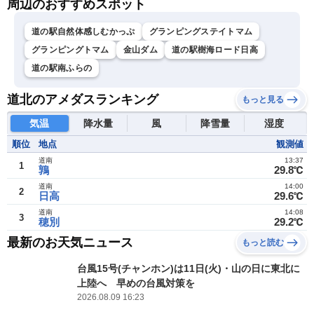
周辺のおすすめスポット
道の駅自然体感しむかっぷ
グランピングステイトマム
グランピングトマム
金山ダム
道の駅樹海ロード日高
道の駅南ふらの
道北のアメダスランキング
もっと見る
気温
降水量
風
降雪量
湿度
順位
地点
観測値
道南
13:37
1
鶉
29.8℃
道南
14:00
2
日高
29.6℃
道南
14:08
3
穂別
29.2℃
最新のお天気ニュース
もっと読む
台風15号(チャンホン)は11日(火)・山の日に東北に
上陸へ 早めの台風対策を
2026.08.09 16:23