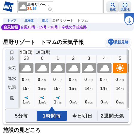
星野リゾート トマム
24
/
15
検索
現在地
雨雲レーダー
台風情報
地震情報
警報・注意報
2週間天気
ラ
星野リゾート トマム
トップ
北海道
道北
台風情報
台風13号・15号・16号｜今後の予想進路
星野リゾート トマムの天気予報
最新見解
日
9日(日)
10日(月)
22
23
0
1
2
3
4
5
時
天気
降水
0
0
0
0
0
0
0
0
0
ミリ
ミリ
ミリ
ミリ
ミリ
ミリ
ミリ
ミリ
気温
15
15
15
15
15
14
14
14
1
℃
℃
℃
℃
℃
℃
℃
℃
風
1
1
1
1
0
0
0
0
1
m/s
m/s
m/s
m/s
m/s
m/s
m/s
m/s
5分毎
1時間毎
今日明日
2週間天気
施設の見どころ