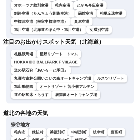
オホーツク紋別空港
稚内空港
とかち帯広空港
釧路空港（たんちょう釧路空港）
函館空港
札幌丘珠空港
中標津空港（根室中標津空港）
奥尻空港
旭川空港（北海道のまん中・旭川空港）
女満別空港
注目のお出かけスポット天気（北海道）
札幌競馬場
星野リゾート トマム
HOKKAIDO BALLPARK F VIILAGE
道の駅石狩「あいろーど厚田」
丸瀬布森林公園いこいの森オートキャンプ場
ルスツリゾート
旭山動物園
オートリゾート 苫小牧アルテン
道の駅知床・らうす
層雲峡オートキャンプ場
道北の各地の天気
宗谷地方
稚内市
猿払村
浜頓別町
中頓別町
枝幸町
豊富町