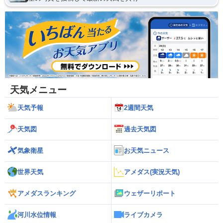
天気メニュー
天気予報
2週間天気
天気図
過去天気図
気象衛星
お天気ニュース
世界天気
アメダス(実況天気)
アメダスランキング
ウェザーリポート
河川水位情報
ライブカメラ