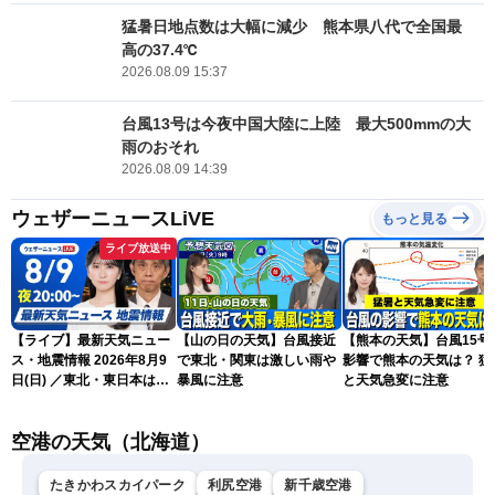
猛暑日地点数は大幅に減少 熊本県八代で全国最
高の37.4℃
2026.08.09 15:37
台風13号は今夜中国大陸に上陸 最大500mmの大
雨のおそれ
2026.08.09 14:39
ウェザーニュースLiVE
もっと見る
ライブ放送中
【ライブ】最新天気ニュー
【山の日の天気】台風接近
【熊本の天気】台風15号
ス・地震情報 2026年8月9
で東北・関東は激しい雨や
影響で熊本の天気は？ 猛
日(日) ／東北・東日本は急
暴風に注意
と天気急変に注意
な雷雨に注意〈ウェザーニ
ュースLiVEムーン・駒木結
空港の天気（北海道）
衣／芳野達郎〉
たきかわスカイパーク
利尻空港
新千歳空港