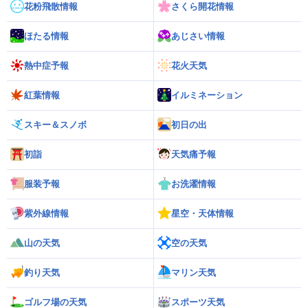
花粉飛散情報
さくら開花情報
ほたる情報
あじさい情報
熱中症予報
花火天気
紅葉情報
イルミネーション
スキー＆スノボ
初日の出
初詣
天気痛予報
服装予報
お洗濯情報
紫外線情報
星空・天体情報
山の天気
空の天気
釣り天気
マリン天気
ゴルフ場の天気
スポーツ天気