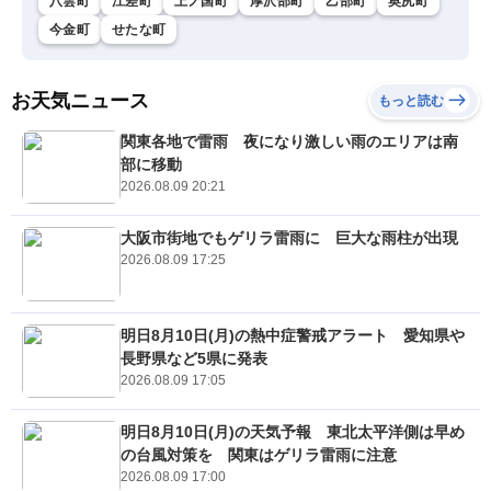
八雲町
江差町
上ノ国町
厚沢部町
乙部町
奥尻町
今金町
せたな町
お天気ニュース
もっと読む
関東各地で雷雨 夜になり激しい雨のエリアは南
部に移動
2026.08.09 20:21
大阪市街地でもゲリラ雷雨に 巨大な雨柱が出現
2026.08.09 17:25
明日8月10日(月)の熱中症警戒アラート 愛知県や
長野県など5県に発表
2026.08.09 17:05
明日8月10日(月)の天気予報 東北太平洋側は早め
の台風対策を 関東はゲリラ雷雨に注意
2026.08.09 17:00