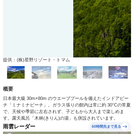
提供：(株)星野リゾート・トマム
概要
日本最大級 30m×80m のウエーブプールを備えたインドアビー
チ「ミナミナビーチ」。ガラス張りの館内は常に約 30°Cの常夏
で、天候や季節に左右されず、子どもから大人まで楽しめま
す。露天風呂「木林(きりん)の湯」も併設されています。
雨雲レーダー
60時間先まで見る