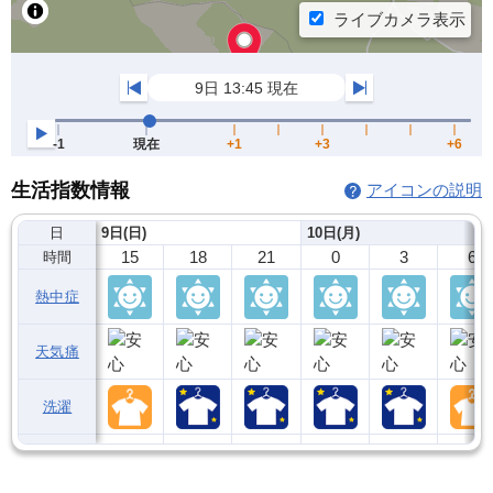
生活指数情報
アイコンの説明
日
9日(日)
10日(月)
15
18
21
0
3
6
時間
熱中症
天気痛
洗濯