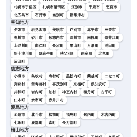
札幌市手稲区
札幌市清田区
江別市
千歳市
恵庭市
北広島市
石狩市
当別町
新篠津村
空知地方
夕張市
岩見沢市
美唄市
芦別市
赤平市
三笠市
滝川市
砂川市
歌志内市
深川市
南幌町
奈井江町
上砂川町
由仁町
長沼町
栗山町
月形町
浦臼町
新十津川町
妹背牛町
秩父別町
雨竜町
北竜町
沼田町
後志地方
小樽市
島牧村
寿都町
黒松内町
蘭越町
ニセコ町
真狩村
留寿都村
喜茂別町
京極町
倶知安町
共和町
岩内町
泊村
神恵内村
積丹町
古平町
仁木町
余市町
赤井川村
渡島地方
函館市
北斗市
松前町
福島町
知内町
木古内町
七飯町
鹿部町
森町
長万部町
檜山地方