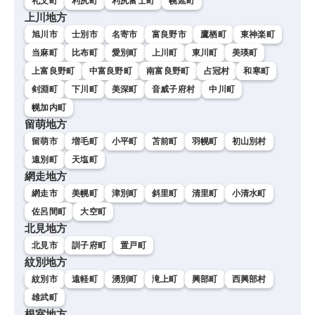
礼文町
利尻町
利尻富士町
幌延町
上川地方
旭川市
士別市
名寄市
富良野市
鷹栖町
東神楽町
当麻町
比布町
愛別町
上川町
東川町
美瑛町
上富良野町
中富良野町
南富良野町
占冠村
和寒町
剣淵町
下川町
美深町
音威子府村
中川町
幌加内町
留萌地方
留萌市
増毛町
小平町
苫前町
羽幌町
初山別村
遠別町
天塩町
網走地方
網走市
美幌町
津別町
斜里町
清里町
小清水町
佐呂間町
大空町
北見地方
北見市
訓子府町
置戸町
紋別地方
紋別市
遠軽町
湧別町
滝上町
興部町
西興部村
雄武町
根室地方