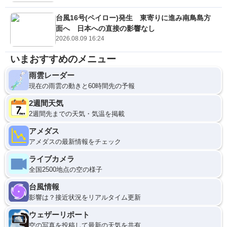
台風16号(ペイロー)発生 東寄りに進み南鳥島方
面へ 日本への直接の影響なし
2026.08.09 16:24
いまおすすめのメニュー
雨雲レーダー
現在の雨雲の動きと60時間先の予報
2週間天気
2週間先までの天気・気温を掲載
アメダス
アメダスの最新情報をチェック
ライブカメラ
全国2500地点の空の様子
台風情報
影響は？接近状況をリアルタイム更新
ウェザーリポート
空の写真を投稿して最新の天気を共有