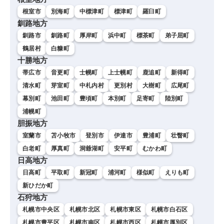
根室市
別海町
中標津町
標津町
羅臼町
釧路地方
釧路市
釧路町
厚岸町
浜中町
標茶町
弟子屈町
鶴居村
白糠町
十勝地方
帯広市
音更町
士幌町
上士幌町
鹿追町
新得町
清水町
芽室町
中札内村
更別村
大樹町
広尾町
幕別町
池田町
豊頃町
本別町
足寄町
陸別町
浦幌町
胆振地方
室蘭市
苫小牧市
登別市
伊達市
豊浦町
壮瞥町
白老町
厚真町
洞爺湖町
安平町
むかわ町
日高地方
日高町
平取町
新冠町
浦河町
様似町
えりも町
新ひだか町
石狩地方
札幌市中央区
札幌市北区
札幌市東区
札幌市白石区
札幌市豊平区
札幌市南区
札幌市西区
札幌市厚別区