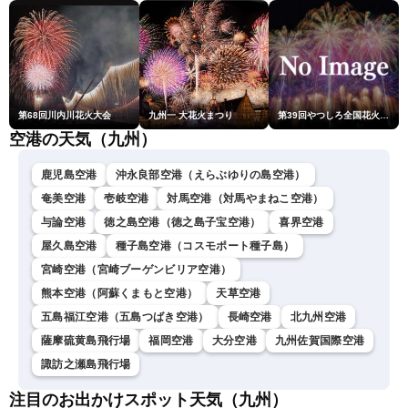
第68回川内川花火大会
九州一 大花火まつり
第39回やつしろ全国花火競技大会
空港の天気（九州）
鹿児島空港
沖永良部空港（えらぶゆりの島空港）
奄美空港
壱岐空港
対馬空港（対馬やまねこ空港）
与論空港
徳之島空港（徳之島子宝空港）
喜界空港
屋久島空港
種子島空港（コスモポート種子島）
宮崎空港（宮崎ブーゲンビリア空港）
熊本空港（阿蘇くまもと空港）
天草空港
五島福江空港（五島つばき空港）
長崎空港
北九州空港
薩摩硫黄島飛行場
福岡空港
大分空港
九州佐賀国際空港
諏訪之瀬島飛行場
注目のお出かけスポット天気（九州）