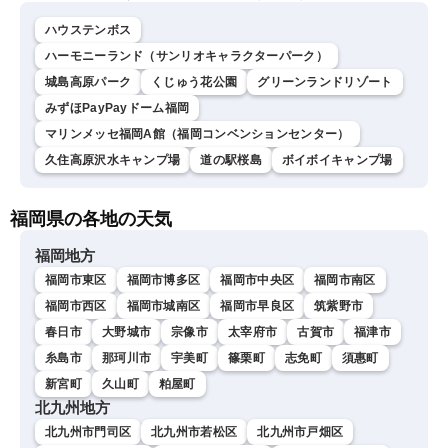
ハウステンボス
ハーモニーランド（サンリオキャラクターパーク）
城島高原パーク
くじゅう花公園
グリーンランドリゾート
みずほPayPayドーム福岡
マリンメッセ福岡A館（福岡コンベンションセンター）
久住高原沢水キャンプ場
道の駅桜島
ボイボイキャンプ場
福岡県の各地の天気
福岡地方
福岡市東区
福岡市博多区
福岡市中央区
福岡市南区
福岡市西区
福岡市城南区
福岡市早良区
筑紫野市
春日市
大野城市
宗像市
太宰府市
古賀市
福津市
糸島市
那珂川市
宇美町
篠栗町
志免町
須惠町
新宮町
久山町
粕屋町
北九州地方
北九州市門司区
北九州市若松区
北九州市戸畑区