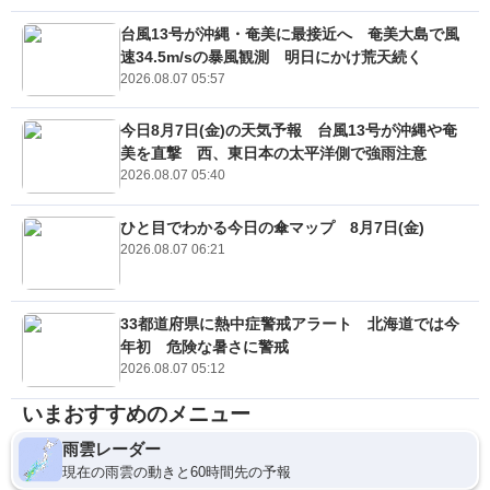
台風13号が沖縄・奄美に最接近へ 奄美大島で風
速34.5m/sの暴風観測 明日にかけ荒天続く
2026.08.07 05:57
今日8月7日(金)の天気予報 台風13号が沖縄や奄
美を直撃 西、東日本の太平洋側で強雨注意
2026.08.07 05:40
ひと目でわかる今日の傘マップ 8月7日(金)
2026.08.07 06:21
33都道府県に熱中症警戒アラート 北海道では今
年初 危険な暑さに警戒
2026.08.07 05:12
いまおすすめのメニュー
雨雲レーダー
現在の雨雲の動きと60時間先の予報