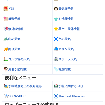
初詣
天気痛予報
服装予報
お洗濯情報
紫外線情報
星空・天体情報
山の天気
空の天気
釣り天気
マリン天気
ゴルフ場の天気
スポーツ天気
風邪予防指数
乾燥指数
便利なメニュー
予報精度向上の取り組み
予報に関するFAQ
SORASHOP
The Last 10-second
ウェザーニュース公式SNS