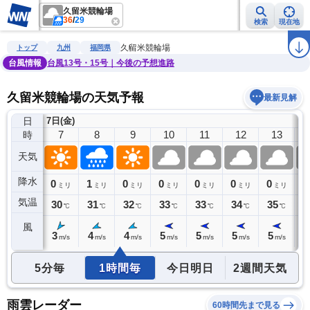
久留米競輪場
36
/
29
検索
現在地
雨雲レーダー
台風情報
地震情報
警報・注意報
2週間天気
ラ
久留米競輪場
トップ
九州
福岡県
台風情報
台風13号・15号｜今後の予想進路
久留米競輪場の天気予報
最新見解
日
7日(金)
6
7
8
9
10
11
12
13
時
天気
降水
0
0
1
0
0
0
0
0
0
ミリ
ミリ
ミリ
ミリ
ミリ
ミリ
ミリ
ミリ
気温
29
30
31
32
33
33
34
35
3
℃
℃
℃
℃
℃
℃
℃
℃
風
2
3
4
4
5
5
5
5
5
m/s
m/s
m/s
m/s
m/s
m/s
m/s
m/s
5分毎
1時間毎
今日明日
2週間天気
雨雲レーダー
60時間先まで見る