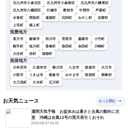
北九州市小倉北区
北九州市小倉南区
北九州市八幡東区
北九州市八幡西区
行橋市
豊前市
中間市
芦屋町
水巻町
岡垣町
遠賀町
苅田町
みやこ町
吉富町
上毛町
築上町
筑豊地方
直方市
飯塚市
田川市
宮若市
嘉麻市
小竹町
鞍手町
桂川町
香春町
添田町
糸田町
川崎町
大任町
赤村
福智町
筑後地方
大牟田市
久留米市
柳川市
八女市
筑後市
大川市
小郡市
うきは市
朝倉市
みやま市
筑前町
東峰村
大刀洗町
大木町
広川町
お天気ニュース
もっと読む
週間天気予報 お盆休みは暑さと台風の動向に注
意 沖縄は台風13号の荒天長引くおそれ
2026.08.07 05:45