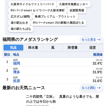
久留米サイクルファミリーパーク
久留米市鳥類センター
RVパークsmart セイワパーク久留米東町
佐賀競馬場
広川ダム(福岡)
鳥栖プレミアム・アウトレット
道の駅おおき
RVパークsmart 川の駅船小屋恋ぼたる
道の駅たちばな
福岡県のアメダスランキング
もっと見る
気温
降水量
風
降雪量
湿度
順位
地点
観測値
福岡
00:26
1
福岡
32.4℃
福岡
00:08
2
博多
31.9℃
福岡
01:15
3
前原
31.6℃
最新のお天気ニュース
もっと読む
二十四節気「立秋」 真夏のような暑さでも、暦
の上では今日から秋