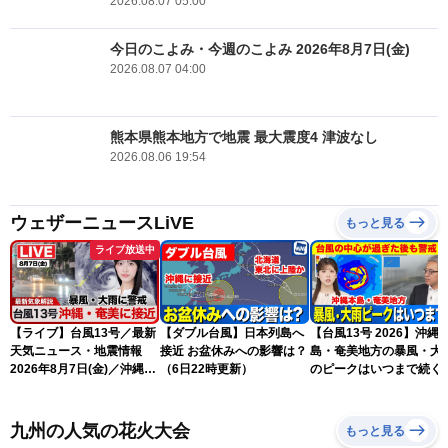
2026.08.07 05:00
今日のこよみ・今週のこよみ 2026年8月7日(金)
2026.08.07 04:00
熊本県熊本地方で地震 最大震度4 津波なし
2026.08.06 19:54
ウェザーニュースLiVE
もっと見る
ライブ放送中
【ライブ】台風13号／最新
【ダブル台風】日本列島へ
【台風13号 2026】沖縄
天気ニュース・地震情報
接近 お盆休みへの影響は？
島・奄美地方の暴風・大
2026年8月7日(金)／沖縄・
（6日22時更新）
のピークはいつまで続く
奄美は台風による暴風雨に
（6日18時更新）
厳重警戒〈ウェザーニュー
スLiVEモーニング・松本真
九州の人気の花火大会
もっと見る
央／有賀哲夫〉