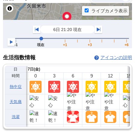
生活指数情報
アイコンの説明
日
7日(金)
0
3
6
9
12
15
時間
熱中症
天気痛
洗濯