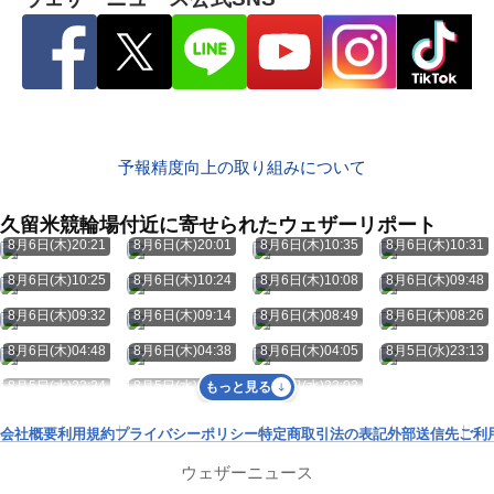
予報精度向上の取り組みについて
久留米競輪場付近に寄せられたウェザーリポート
8月6日(木)20:21
8月6日(木)20:01
8月6日(木)10:35
8月6日(木)10:31
8月6日(木)10:25
8月6日(木)10:24
8月6日(木)10:08
8月6日(木)09:48
8月6日(木)09:32
8月6日(木)09:14
8月6日(木)08:49
8月6日(木)08:26
8月6日(木)04:48
8月6日(木)04:38
8月6日(木)04:05
8月5日(水)23:13
8月5日(水)22:24
8月5日(水)22:19
8月5日(水)22:02
もっと見る
会社概要
利用規約
プライバシーポリシー
特定商取引法の表記
外部送信先
ご利
ウェザーニュース