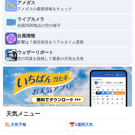
アメダス
アメダスの最新情報をチェック
ライブカメラ
全国2500地点の空の様子
台風情報
影響は？接近状況をリアルタイム更新
ウェザーリポート
空の写真を投稿して最新の天気を共有
天気メニュー
天気予報
2週間天気