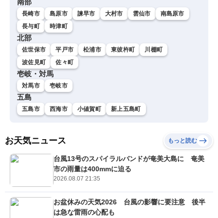
南部
長崎市
島原市
諫早市
大村市
雲仙市
南島原市
長与町
時津町
北部
佐世保市
平戸市
松浦市
東彼杵町
川棚町
波佐見町
佐々町
壱岐・対馬
対馬市
壱岐市
五島
五島市
西海市
小値賀町
新上五島町
お天気ニュース
もっと読む
台風13号のスパイラルバンドが奄美大島に 奄美
市の雨量は400mmに迫る
2026.08.07 21:35
お盆休みの天気2026 台風の影響に要注意 後半
は急な雷雨の心配も