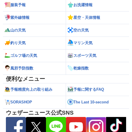
服装予報
お洗濯情報
紫外線情報
星空・天体情報
山の天気
空の天気
釣り天気
マリン天気
ゴルフ場の天気
スポーツ天気
風邪予防指数
乾燥指数
便利なメニュー
予報精度向上の取り組み
予報に関するFAQ
SORASHOP
The Last 10-second
ウェザーニュース公式SNS