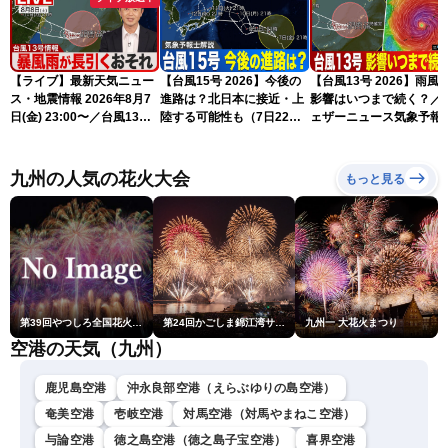
【ライブ】最新天気ニュー
【台風15号 2026】今後の
【台風13号 2026】雨風
ス・地震情報 2026年8月7
進路は？北日本に接近・上
影響はいつまで続く？／
日(金) 23:00〜／台風13号
陸する可能性も（7日22時
ェザーニュース気象予報
の影響長引く 〈ウェザーニ
情報）
解説（7日22時情報）
ュースLiVE・川畑玲〉
九州の人気の花火大会
もっと見る
第39回やつしろ全国花火競技大会
第24回かごしま錦江湾サマーナイト大花火大会
九州一 大花火まつり
空港の天気（九州）
鹿児島空港
沖永良部空港（えらぶゆりの島空港）
奄美空港
壱岐空港
対馬空港（対馬やまねこ空港）
与論空港
徳之島空港（徳之島子宝空港）
喜界空港