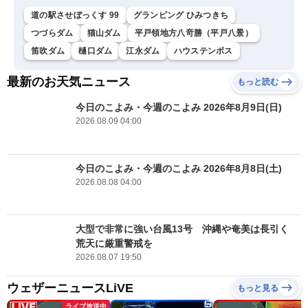
道の駅させぼっくす 99
グランピング ひみつきち
つづらダム
猫山ダム
平戸領地方八竒勝（平戸八景）
笛吹ダム
樋口ダム
江永ダム
ハウステンボス
最新のお天気ニュース
もっと読む
今日のこよみ・今週のこよみ 2026年8月9日(日)
2026.08.09 04:00
今日のこよみ・今週のこよみ 2026年8月8日(土)
2026.08.08 04:00
大型で非常に強い台風13号 沖縄や奄美は長引く
荒天に厳重警戒を
2026.08.07 19:50
ウェザーニュースLiVE
もっと見る
ライブ放送中