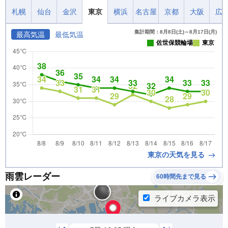
札幌
仙台
金沢
東京
横浜
名古屋
京都
大阪
広
集計期間：8月8日(土)～8月17日(月)
最高気温
最低気温
佐世保競輪場
東京
東京の天気を見る
雨雲レーダー
60時間先まで見る