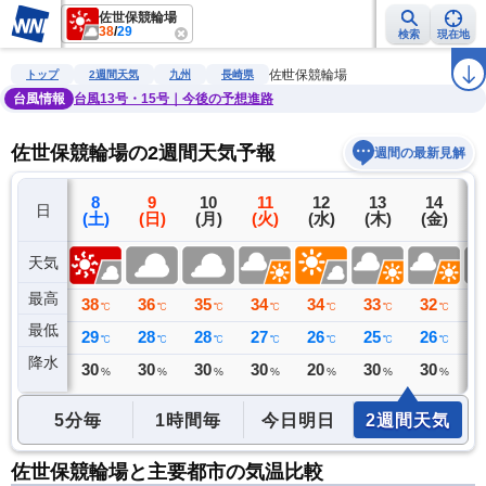
佐世保競輪場
38
/
29
検索
現在地
雨雲レーダー
台風情報
地震情報
警報・注意報
2週間天気
ラ
佐世保競輪場
トップ
2週間天気
九州
長崎県
台風情報
台風13号・15号｜今後の予想進路
佐世保競輪場の2週間天気予報
週間の最新見解
7
8
9
10
11
12
13
14
日
(金)
(土)
(日)
(月)
(火)
(水)
(木)
(金)
(
天気
最高
38
38
36
35
34
34
33
32
3
℃
℃
℃
℃
℃
℃
℃
℃
最低
30
29
28
28
27
26
25
26
2
℃
℃
℃
℃
℃
℃
℃
℃
降水
0
30
30
30
30
20
30
30
4
ミリ
%
%
%
%
%
%
%
5分毎
1時間毎
今日明日
2週間天気
佐世保競輪場と主要都市の気温比較