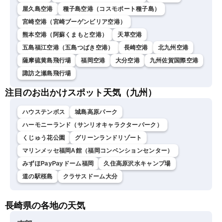
屋久島空港
種子島空港（コスモポート種子島）
宮崎空港（宮崎ブーゲンビリア空港）
熊本空港（阿蘇くまもと空港）
天草空港
五島福江空港（五島つばき空港）
長崎空港
北九州空港
薩摩硫黄島飛行場
福岡空港
大分空港
九州佐賀国際空港
諏訪之瀬島飛行場
注目のお出かけスポット天気（九州）
ハウステンボス
城島高原パーク
ハーモニーランド（サンリオキャラクターパーク）
くじゅう花公園
グリーンランドリゾート
マリンメッセ福岡A館（福岡コンベンションセンター）
みずほPayPayドーム福岡
久住高原沢水キャンプ場
道の駅桜島
クラサスドーム大分
長崎県の各地の天気