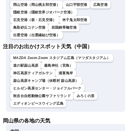
岡山空港（岡山桃太郎空港）
山口宇部空港
広島空港
隠岐空港（隠岐世界ジオパーク空港）
石見空港（萩・石見空港）
米子鬼太郎空港
鳥取砂丘コナン空港
岩国錦帯橋空港
出雲空港（出雲縁結び空港）
注目のお出かけスポット天気（中国）
MAZDA Zoom-Zoom スタジアム広島（マツダスタジアム）
道の駅蒜山高原
厳島神社（宮島）
神石高原ティアガルテン
浦富海岸
蒜山高原キャンプ場（休暇村 蒜山高原）
ヒルゼン高原センター・ジョイフルパーク
秋吉台自然動物公園サファリランド
みろくの里
エディオンピースウイング広島
岡山県の各地の天気