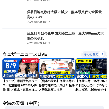
2026.08.09 16:23
猛暑日地点数は大幅に減少 熊本県八代で全国最
高の37.4℃
2026.08.09 15:37
台風13号は今夜中国大陸に上陸 最大500mmの大
雨のおそれ
2026.08.09 14:39
ウェザーニュースLiVE
もっと見る
ライブ放送中
【ライブ】最新天気ニュー
【熊本の天気】台風15号の
【台風13号・15号 2026
ス・地震情報 2026年8月9
影響で熊本の天気は？ 猛暑
11日(火)山の日に15号は
日(日) ／東北・東日本は急
と天気急変に注意
北に接近、上陸のおそれ
な雷雨に注意〈ウェザーニ
（9日15時更新）
ュースLiVEムーン・駒木結
空港の天気（中国）
衣／芳野達郎〉