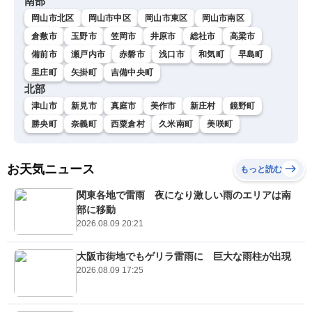
南部
岡山市北区
岡山市中区
岡山市東区
岡山市南区
倉敷市
玉野市
笠岡市
井原市
総社市
高梁市
備前市
瀬戸内市
赤磐市
浅口市
和気町
早島町
里庄町
矢掛町
吉備中央町
北部
津山市
新見市
真庭市
美作市
新庄村
鏡野町
勝央町
奈義町
西粟倉村
久米南町
美咲町
お天気ニュース
もっと読む
関東各地で雷雨 夜になり激しい雨のエリアは南
部に移動
2026.08.09 20:21
大阪市街地でもゲリラ雷雨に 巨大な雨柱が出現
2026.08.09 17:25