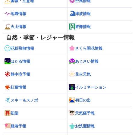
警報・注意報
台風情報
地震情報
津波情報
火山情報
避難情報
自然・季節・レジャー情報
花粉飛散情報
さくら開花情報
ほたる情報
あじさい情報
熱中症予報
花火天気
紅葉情報
イルミネーション
スキー＆スノボ
初日の出
初詣
天気痛予報
服装予報
お洗濯情報