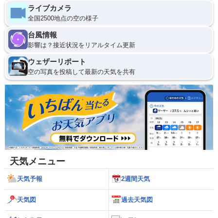
ライブカメラ
全国2500地点の空の様子
台風情報
影響は？接近状況をリアルタイム更新
ウェザーリポート
空の写真を投稿して最新の天気を共有
天気メニュー
天気予報
2週間天気
天気図
過去天気図