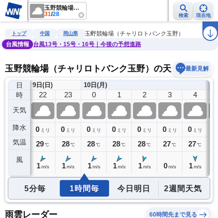
玉野競輪場（チャリロトバンク玉野）
31
/
28
検索
現在地
雨雲レーダー
台風情報
地震情報
警報・注意報
2週間天気
ラ
玉野競輪場（チャリロトバンク玉野）
トップ
中国
岡山県
台風情報
台風13号・15号・16号｜今後の予想進路
玉野競輪場（チャリロトバンク玉野）の天気予報
最新見解
日
9日(日)
10日(月)
21
22
23
0
1
2
3
4
時
天気
降水
0
0
0
0
0
0
0
0
0
ミリ
ミリ
ミリ
ミリ
ミリ
ミリ
ミリ
ミリ
気温
29
29
28
28
28
28
27
27
2
℃
℃
℃
℃
℃
℃
℃
℃
風
1
1
1
1
1
1
0
1
1
m/s
m/s
m/s
m/s
m/s
m/s
m/s
m/s
5分毎
1時間毎
今日明日
2週間天気
雨雲レーダー
60時間先まで見る