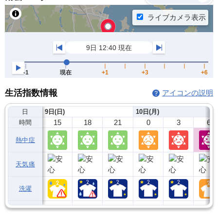
生活指数情報
アイコンの説明
日
9日(日)
10日(月)
15
18
21
0
3
6
時間
熱中症
天気痛
洗濯