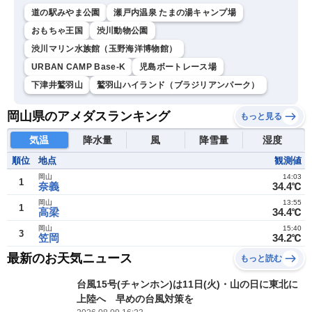
道の駅みやま公園
瀬戸内温泉 たまの湯キャンプ場
おもちゃ王国
渋川動物公園
渋川マリン水族館（玉野海洋博物館）
URBAN CAMP Base-K
児島ボートレース場
下津井鷲羽山
鷲羽山ハイランド（ブラジリアンパーク）
岡山県のアメダスランキング
もっと見る
気温
降水量
風
降雪量
湿度
順位
地点
観測値
岡山
14:03
1
奈義
34.4℃
岡山
13:55
1
高梁
34.4℃
岡山
15:40
3
笠岡
34.2℃
最新のお天気ニュース
もっと読む
台風15号(チャンホン)は11日(火)・山の日に東北に
上陸へ 早めの台風対策を