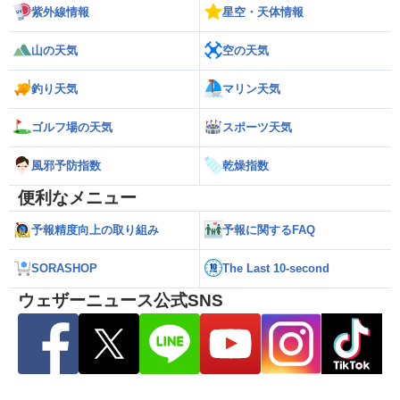
紫外線情報
星空・天体情報
山の天気
空の天気
釣り天気
マリン天気
ゴルフ場の天気
スポーツ天気
風邪予防指数
乾燥指数
便利なメニュー
予報精度向上の取り組み
予報に関するFAQ
SORASHOP
The Last 10-second
ウェザーニュース公式SNS