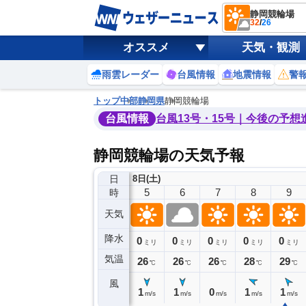
静岡競輪場
32
/
26
オススメ
天気・観測
雨雲レーダー
台風情報
地震情報
警
トップ
中部
静岡県
静岡競輪場
台風情報
台風13号・15号｜今後の予想
静岡競輪場の天気予報
日
8日(土)
1
2
3
4
5
6
7
8
9
時
天気
降水
1
0
0
0
0
0
0
0
ミリ
ミリ
ミリ
ミリ
ミリ
ミリ
ミリ
ミリ
ミリ
気温
27
26
26
26
26
26
26
28
29
℃
℃
℃
℃
℃
℃
℃
℃
℃
風
1
1
1
1
1
1
0
1
1
m/s
m/s
m/s
m/s
m/s
m/s
m/s
m/s
m/s