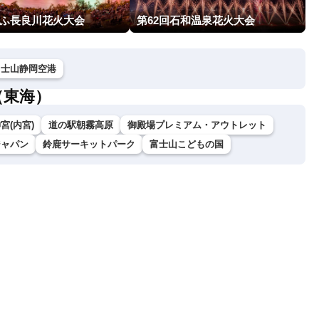
ぎふ長良川花火大会
第62回石和温泉花火大会
富士山静岡空港
（東海）
宮(内宮)
道の駅朝霧高原
御殿場プレミアム・アウトレット
ジャパン
鈴鹿サーキットパーク
富士山こどもの国