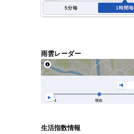
5分毎
1時間毎
雨雲レーダー
生活指数情報