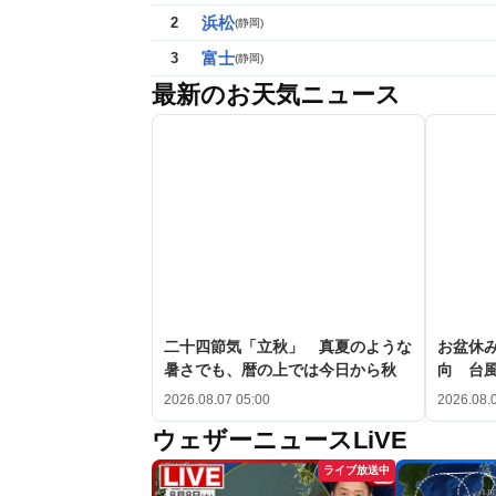
浜松
2
(
静岡
)
富士
3
(
静岡
)
最新のお天気ニュース
二十四節気「立秋」 真夏のような
お盆休み
暑さでも、暦の上では今日から秋
向 台
2026.08.07 05:00
2026.08.
ウェザーニュースLiVE
ライブ放送中