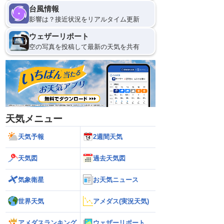
台風情報
影響は？接近状況をリアルタイム更新
ウェザーリポート
空の写真を投稿して最新の天気を共有
天気メニュー
天気予報
2週間天気
天気図
過去天気図
気象衛星
お天気ニュース
世界天気
アメダス(実況天気)
アメダスランキング
ウェザーリポート