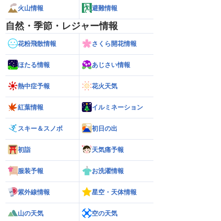
火山情報
避難情報
自然・季節・レジャー情報
花粉飛散情報
さくら開花情報
ほたる情報
あじさい情報
熱中症予報
花火天気
紅葉情報
イルミネーション
スキー＆スノボ
初日の出
初詣
天気痛予報
服装予報
お洗濯情報
紫外線情報
星空・天体情報
山の天気
空の天気