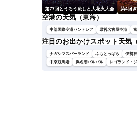
第77回とうろう流しと大花火大会
第4回
空港の天気（東海）
中部国際空港セントレア
県営名古屋空港
注目のお出かけスポット天気
ナガシマスパーランド
ふもとっぱら
伊勢神
中京競馬場
浜名湖パルパル
レゴランド・