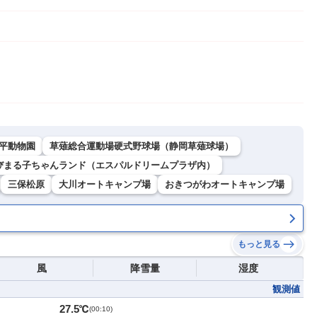
平動物園
草薙総合運動場硬式野球場（静岡草薙球場）
びまる子ちゃんランド（エスパルドリームプラザ内）
三保松原
大川オートキャンプ場
おきつがわオートキャンプ場
もっと見る
風
降雪量
湿度
観測値
27.5℃
(
00:10
)