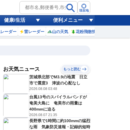
現在地
健康/生活
便利メニュー
風レーダー
雷レーダー
山の天気
花粉飛散情報
世界天気
お天気ニュース
もっと読む
9日(日)
茨城県北部でM3.9の地震 日立
8
19
20
21
22
23
0
1
2
市で震度3 津波の心配なし
2026.08.08 03:48
台風13号のスパイラルバンドが
0
0
0
0
0
0
0
0
奄美大島に 奄美市の雨量は
リ
ミリ
ミリ
ミリ
ミリ
ミリ
ミリ
ミリ
ミリ
400mmに迫る
28
28
28
27
27
27
26
26
℃
℃
℃
℃
℃
℃
℃
℃
℃
2026.08.07 21:35
長野県で1時間に約100mmの猛烈
2
1
1
1
1
1
1
1
/s
m/s
m/s
m/s
m/s
m/s
m/s
m/s
m/s
な雨 気象防災速報・記録的短時