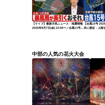
【ライブ】最新天気ニュース・地震情報
【台風15号 2
2026年8月7日(金) 23:00〜／台風13号の
本に接近・上陸す
影響長引く 〈ウェザーニュースLiVE・
情報）
川畑玲〉
中部の人気の花火大会