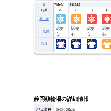
日
7日(金)
8日(土)
21
0
3
6
時間
熱中症
天気痛
洗濯
静岡競輪場の詳細情報
地点名称
静岡競輪場