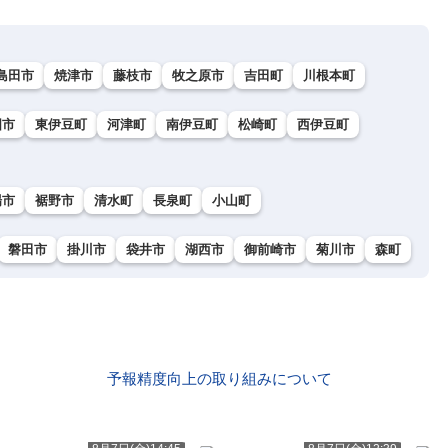
島田市
焼津市
藤枝市
牧之原市
吉田町
川根本町
国市
東伊豆町
河津町
南伊豆町
松崎町
西伊豆町
場市
裾野市
清水町
長泉町
小山町
磐田市
掛川市
袋井市
湖西市
御前崎市
菊川市
森町
予報精度向上の取り組みについて