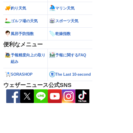
釣り天気
マリン天気
ゴルフ場の天気
スポーツ天気
026】台風の影響に要
【ゲリラ雷雨】長野県で1時間に約
【台風13号 202
風邪予防指数
乾燥指数
雷雨の心配も
100mmの猛烈な雨／気象防災速報・記
強い」勢力に再発
録的短時間大雨
（7日18時最新情報
便利なメニュー
予報精度向上の取り
予報に関するFAQ
組み
SORASHOP
The Last 10-second
ウェザーニュース公式SNS