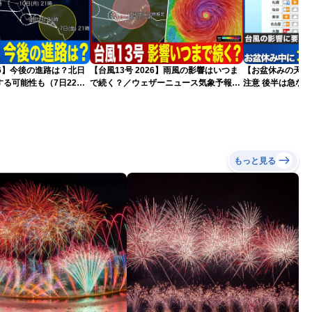
026】今後の進路は？北日
【台風13号 2026】雨風の影響はいつま
【お盆休みの天気2
る可能性も（7日22時
で続く？／ウェザーニュース気象予報士
注意 後半は急な
解説（7日22時情報）
もっと見る