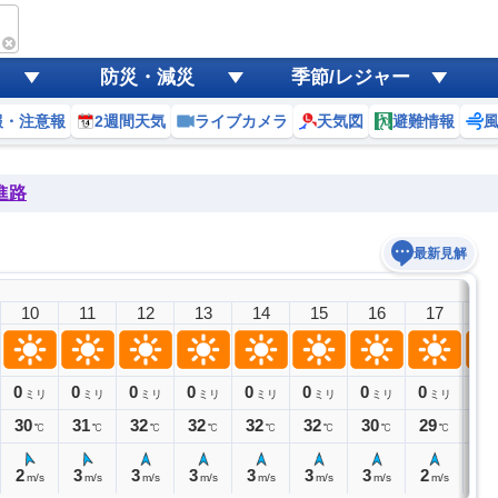
防災・減災
季節/レジャー
報・注意報
2週間天気
ライブカメラ
天気図
避難情報
進路
最新見解
10
11
12
13
14
15
16
17
1
0
0
0
0
0
0
0
0
0
ミリ
ミリ
ミリ
ミリ
ミリ
ミリ
ミリ
ミリ
ミ
30
31
32
32
32
32
30
29
29
℃
℃
℃
℃
℃
℃
℃
℃
2
3
3
3
3
3
3
2
2
m/s
m/s
m/s
m/s
m/s
m/s
m/s
m/s
m