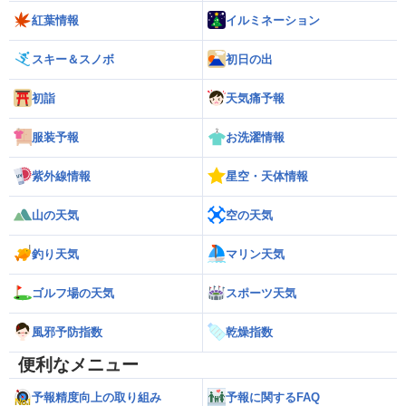
紅葉情報
イルミネーション
スキー＆スノボ
初日の出
初詣
天気痛予報
服装予報
お洗濯情報
紫外線情報
星空・天体情報
山の天気
空の天気
釣り天気
マリン天気
ゴルフ場の天気
スポーツ天気
風邪予防指数
乾燥指数
便利なメニュー
予報精度向上の取り組み
予報に関するFAQ