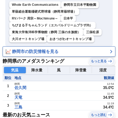
Whole Earth Communications
静岡市立日本平動物園
草薙総合運動場硬式野球場（静岡草薙球場）
RVパーク 用宗～Mochimune～
日本平
ちびまる子ちゃんランド（エスパルドリームプラザ内）
東海大学海洋科学博物館（静岡 三保の水族館）
三保松原
大川オートキャンプ場
おきつがわオートキャンプ場
静岡市の防災情報を見る
静岡県のアメダスランキング
もっと見る
気温
降水量
風
降雪量
湿度
順位
地点
観測値
静岡
12:54
1
佐久間
35.0℃
静岡
11:45
2
天竜
34.9℃
静岡
11:19
3
三島
34.4℃
最新のお天気ニュース
もっと読む