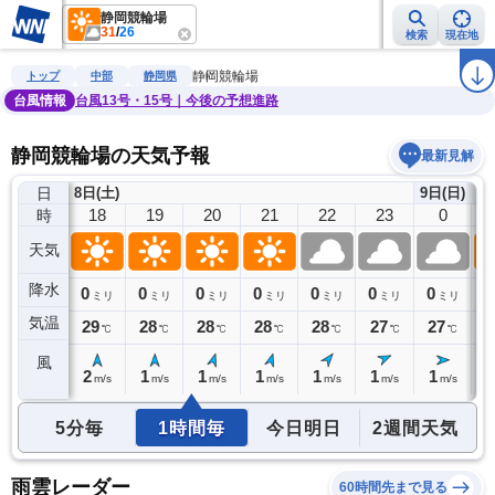
静岡競輪場
31
/
26
検索
現在地
雨雲レーダー
台風情報
地震情報
警報・注意報
2週間天気
ラ
静岡競輪場
トップ
中部
静岡県
台風情報
台風13号・15号｜今後の予想進路
静岡競輪場の天気予報
最新見解
日
8日(土)
9日(日)
17
18
19
20
21
22
23
0
時
天気
降水
0
0
0
0
0
0
0
0
0
ミリ
ミリ
ミリ
ミリ
ミリ
ミリ
ミリ
ミリ
気温
29
29
28
28
28
28
27
27
2
℃
℃
℃
℃
℃
℃
℃
℃
風
2
2
1
1
1
1
1
1
1
m/s
m/s
m/s
m/s
m/s
m/s
m/s
m/s
5分毎
1時間毎
今日明日
2週間天気
雨雲レーダー
60時間先まで見る