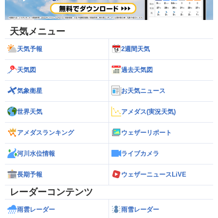
天気メニュー
天気予報
2週間天気
天気図
過去天気図
気象衛星
お天気ニュース
世界天気
アメダス(実況天気)
アメダスランキング
ウェザーリポート
河川水位情報
ライブカメラ
長期予報
ウェザーニュースLiVE
レーダーコンテンツ
雨雲レーダー
雨雪レーダー