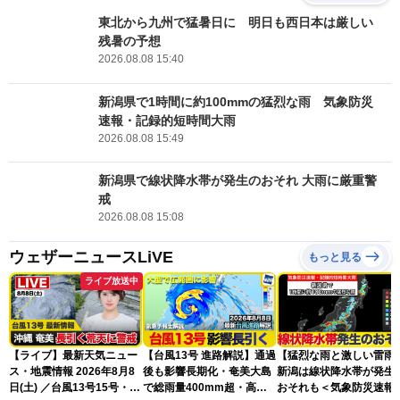
東北から九州で猛暑日に 明日も西日本は厳しい
残暑の予想
2026.08.08 15:40
新潟県で1時間に約100mmの猛烈な雨 気象防災
速報・記録的短時間大雨
2026.08.08 15:49
新潟県で線状降水帯が発生のおそれ 大雨に厳重警
戒
2026.08.08 15:08
ウェザーニュースLiVE
もっと見る
ライブ放送中
【ライブ】最新天気ニュー
【台風13号 進路解説】通過
【猛烈な雨と激しい雷雨
ス・地震情報 2026年8月8
後も影響長期化・奄美大島
新潟は線状降水帯が発生
日(土) ／台風13号15号・ゲ
で総雨量400mm超・高波
おそれも＜気象防災速報