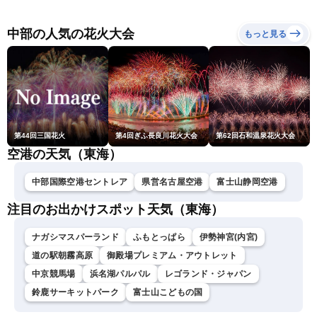
リラ雷雨最新見解・令和8
に要警戒（2026.08.08
記録的短時間大雨＞
年熊本地震情報〈ウェザー
16:00）
ニュースLiVEイブニング・
中部の人気の花火大会
もっと見る
小川千奈／芳野達郎〉
第44回三国花火
第4回ぎふ長良川花火大会
第62回石和温泉花火大会
空港の天気（東海）
中部国際空港セントレア
県営名古屋空港
富士山静岡空港
注目のお出かけスポット天気（東海）
ナガシマスパーランド
ふもとっぱら
伊勢神宮(内宮)
道の駅朝霧高原
御殿場プレミアム・アウトレット
中京競馬場
浜名湖パルパル
レゴランド・ジャパン
鈴鹿サーキットパーク
富士山こどもの国