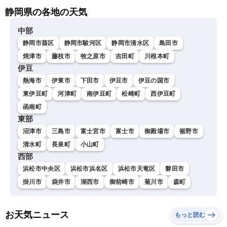
静岡県の各地の天気
中部
静岡市葵区
静岡市駿河区
静岡市清水区
島田市
焼津市
藤枝市
牧之原市
吉田町
川根本町
伊豆
熱海市
伊東市
下田市
伊豆市
伊豆の国市
東伊豆町
河津町
南伊豆町
松崎町
西伊豆町
函南町
東部
沼津市
三島市
富士宮市
富士市
御殿場市
裾野市
清水町
長泉町
小山町
西部
浜松市中央区
浜松市浜名区
浜松市天竜区
磐田市
掛川市
袋井市
湖西市
御前崎市
菊川市
森町
お天気ニュース
もっと読む