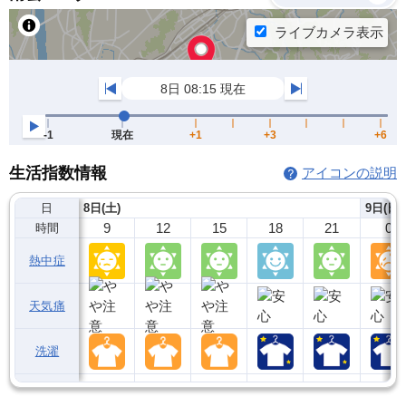
生活指数情報
アイコンの説明
日
8日(土)
9日(日)
9
12
15
18
21
0
時間
熱中症
天気痛
洗濯