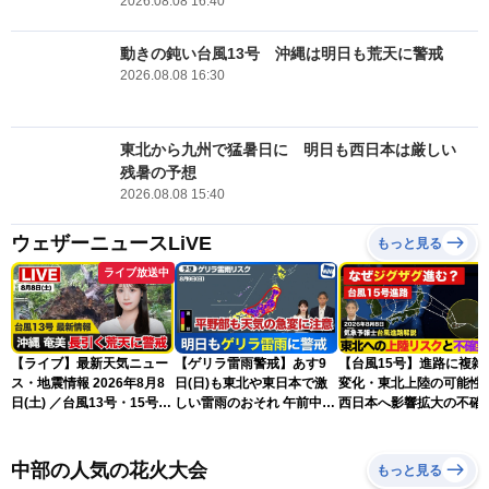
2026.08.08 16:40
動きの鈍い台風13号 沖縄は明日も荒天に警戒
2026.08.08 16:30
東北から九州で猛暑日に 明日も西日本は厳しい
残暑の予想
2026.08.08 15:40
ウェザーニュースLiVE
もっと見る
ライブ放送中
【ライブ】最新天気ニュー
【ゲリラ雷雨警戒】あす9
【台風15号】進路に複雑
ス・地震情報 2026年8月8
日(日)も東北や東日本で激
変化・東北上陸の可能性
日(土) ／台風13号・15号
しい雷雨のおそれ 午前中か
西日本へ影響拡大の不確
ゲリラ雷雨最新見解 令和
ら雨雲急発達の危険も
性
8年熊本地震情報〈ウェザ
ーニュースLiVEムーン・戸
中部の人気の花火大会
もっと見る
北美月／芳野達郎〉