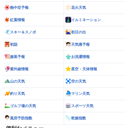
熱中症予報
花火天気
紅葉情報
イルミネーション
スキー＆スノボ
初日の出
初詣
天気痛予報
服装予報
お洗濯情報
紫外線情報
星空・天体情報
山の天気
空の天気
釣り天気
マリン天気
ゴルフ場の天気
スポーツ天気
風邪予防指数
乾燥指数