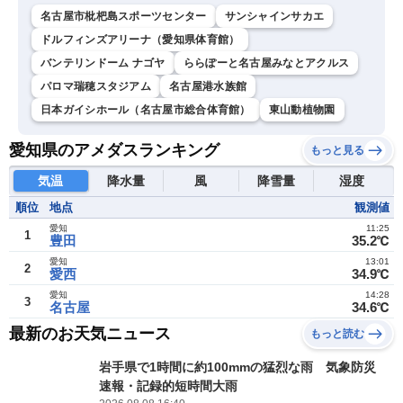
名古屋市枇杷島スポーツセンター
サンシャインサカエ
ドルフィンズアリーナ（愛知県体育館）
バンテリンドーム ナゴヤ
ららぽーと名古屋みなとアクルス
パロマ瑞穂スタジアム
名古屋港水族館
日本ガイシホール（名古屋市総合体育館）
東山動植物園
愛知県のアメダスランキング
もっと見る
気温
降水量
風
降雪量
湿度
順位
地点
観測値
愛知
11:25
1
豊田
35.2℃
愛知
13:01
2
愛西
34.9℃
愛知
14:28
3
名古屋
34.6℃
最新のお天気ニュース
もっと読む
岩手県で1時間に約100mmの猛烈な雨 気象防災
速報・記録的短時間大雨