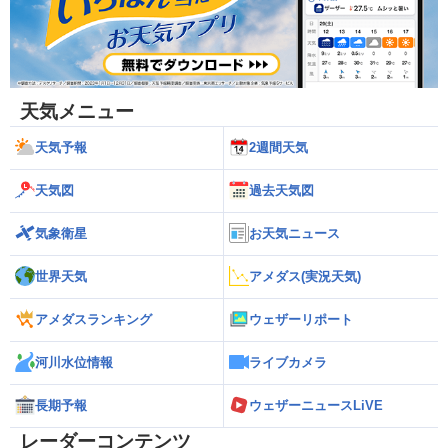
天気メニュー
天気予報
2週間天気
天気図
過去天気図
気象衛星
お天気ニュース
世界天気
アメダス(実況天気)
アメダスランキング
ウェザーリポート
河川水位情報
ライブカメラ
長期予報
ウェザーニュースLiVE
レーダーコンテンツ