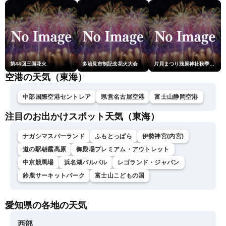
第44回三国花火
多治見市制記念花火大会
片貝まつり浅原神社秋季例大祭奉納大煙火
空港の天気（東海）
中部国際空港セントレア
県営名古屋空港
富士山静岡空港
注目のお出かけスポット天気（東海）
ナガシマスパーランド
ふもとっぱら
伊勢神宮(内宮)
道の駅朝霧高原
御殿場プレミアム・アウトレット
中京競馬場
浜名湖パルパル
レゴランド・ジャパン
鈴鹿サーキットパーク
富士山こどもの国
愛知県の各地の天気
西部