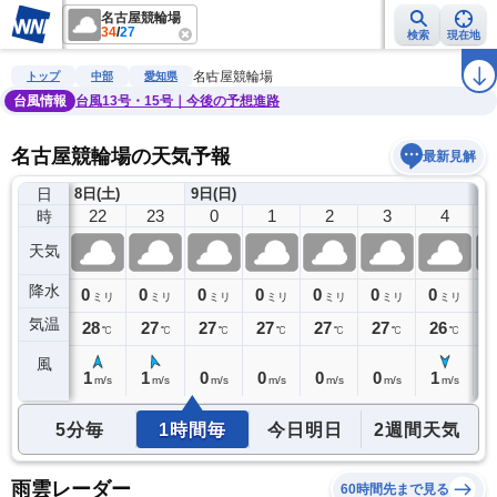
名古屋競輪場
34
/
27
検索
現在地
雨雲レーダー
台風情報
地震情報
警報・注意報
2週間天気
ラ
名古屋競輪場
トップ
中部
愛知県
台風情報
台風13号・15号｜今後の予想進路
名古屋競輪場の天気予報
最新見解
日
8日(土)
9日(日)
21
22
23
0
1
2
3
4
時
天気
降水
0
0
0
0
0
0
0
0
0
ミリ
ミリ
ミリ
ミリ
ミリ
ミリ
ミリ
ミリ
気温
28
28
27
27
27
27
27
26
2
℃
℃
℃
℃
℃
℃
℃
℃
風
1
1
1
0
0
0
0
1
1
m/s
m/s
m/s
m/s
m/s
m/s
m/s
m/s
5分毎
1時間毎
今日明日
2週間天気
雨雲レーダー
60時間先まで見る