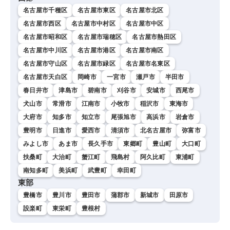
名古屋市千種区
名古屋市東区
名古屋市北区
名古屋市西区
名古屋市中村区
名古屋市中区
名古屋市昭和区
名古屋市瑞穂区
名古屋市熱田区
名古屋市中川区
名古屋市港区
名古屋市南区
名古屋市守山区
名古屋市緑区
名古屋市名東区
名古屋市天白区
岡崎市
一宮市
瀬戸市
半田市
春日井市
津島市
碧南市
刈谷市
安城市
西尾市
犬山市
常滑市
江南市
小牧市
稲沢市
東海市
大府市
知多市
知立市
尾張旭市
高浜市
岩倉市
豊明市
日進市
愛西市
清須市
北名古屋市
弥富市
みよし市
あま市
長久手市
東郷町
豊山町
大口町
扶桑町
大治町
蟹江町
飛島村
阿久比町
東浦町
南知多町
美浜町
武豊町
幸田町
東部
豊橋市
豊川市
豊田市
蒲郡市
新城市
田原市
設楽町
東栄町
豊根村