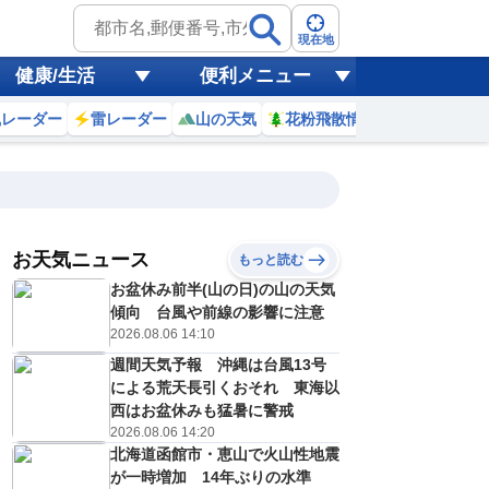
現在地
健康/生活
便利メニュー
風レーダー
雷レーダー
山の天気
花粉飛散情報
世界天気
お天気ニュース
もっと読む
お盆休み前半(山の日)の山の天気
6
7
8
9
10
11
12
13
傾向 台風や前線の影響に注意
2026.08.06 14:10
週間天気予報 沖縄は台風13号
0
0
0
0
0
0
0
0
による荒天長引くおそれ 東海以
ミリ
ミリ
ミリ
ミリ
ミリ
ミリ
ミリ
ミリ
ミリ
西はお盆休みも猛暑に警戒
27
28
29
30
31
32
32
33
℃
℃
℃
℃
℃
℃
℃
℃
℃
2026.08.06 14:20
北海道函館市・恵山で火山性地震
2
2
3
4
4
4
5
5
/s
m/s
m/s
m/s
m/s
m/s
m/s
m/s
m/s
が一時増加 14年ぶりの水準