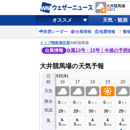
大井競馬場
30
/
23
オススメ
天気・観測
雨雲レーダー
台風情報
地震情報
警
トップ
関東
東京都
大井競馬場
台風情報
台風13号・15号｜今後の予想
大井競馬場の天気予報
日
6日(木)
12
13
14
15
16
17
18
19
20
時
天気
降水
0
0
0
0
0
0
0
0
ミリ
ミリ
ミリ
ミリ
ミリ
ミリ
ミリ
ミリ
ミリ
気温
29
28
30
30
29
29
30
30
29
℃
℃
℃
℃
℃
℃
℃
℃
℃
風
2
2
4
5
5
5
5
5
4
m/s
m/s
m/s
m/s
m/s
m/s
m/s
m/s
m/s