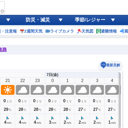
防災・減災
季節/レジャー
報・注意報
2週間天気
ライブカメラ
天気図
避難情報
進路
最新見解
7日(金)
21
22
23
0
1
2
3
4
5
0
0
0
0
0
0
0
0
0
ミリ
ミリ
ミリ
ミリ
ミリ
ミリ
ミリ
ミリ
29
28
28
28
28
27
27
27
27
℃
℃
℃
℃
℃
℃
℃
℃
4
4
4
3
2
2
2
1
1
m/s
m/s
m/s
m/s
m/s
m/s
m/s
m/s
m