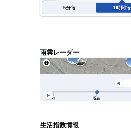
5分毎
1時間毎
雨雲レーダー
生活指数情報