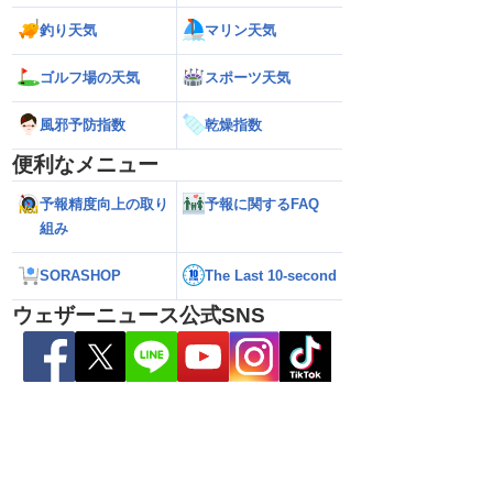
釣り天気
マリン天気
県天草･芦北地方で
【雨情報】関東は通勤通学時も弱い雨
【台風15号 202
本県や長崎県、鹿児島県
日中は再び雨降りやすい
近づいてくる可能
ゴルフ場の天気
スポーツ天気
（6日3時更新）
風邪予防指数
乾燥指数
便利なメニュー
予報精度向上の取り
予報に関するFAQ
組み
SORASHOP
The Last 10-second
ウェザーニュース公式SNS