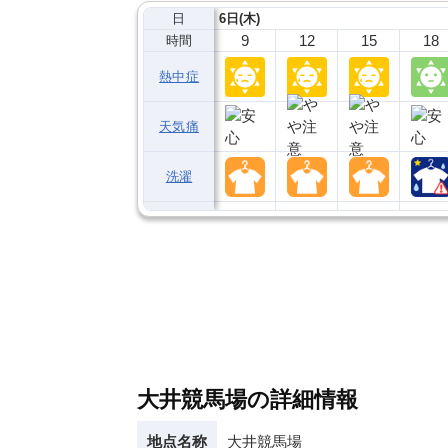
日
6日(木)
9
12
15
18
時間
熱中症
天気痛
洗濯
大井競馬場の詳細情報
地点名称
大井競馬場