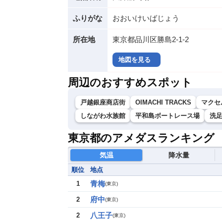
ふりがな
おおいけいばじょう
所在地
東京都品川区勝島2-1-2
地図を見る
周辺のおすすめスポット
戸越銀座商店街
OIMACHI TRACKS
マクセ
しながわ水族館
平和島ボートレース場
洗
東京都のアメダスランキング
気温
降水量
順位
地点
青梅
1
(
東京
)
府中
2
(
東京
)
八王子
2
(
東京
)