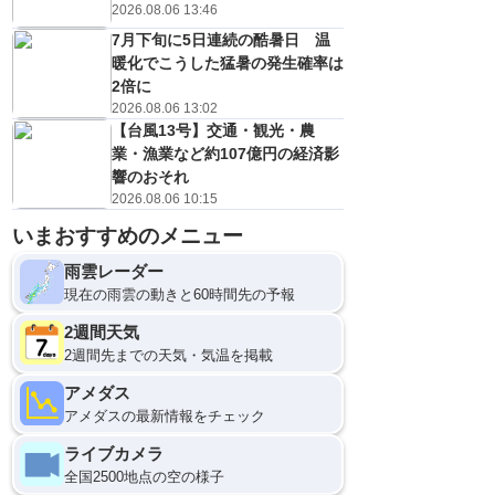
2026.08.06 13:46
7月下旬に5日連続の酷暑日 温
暖化でこうした猛暑の発生確率は
2倍に
2026.08.06 13:02
【台風13号】交通・観光・農
業・漁業など約107億円の経済影
響のおそれ
2026.08.06 10:15
いまおすすめのメニュー
雨雲レーダー
現在の雨雲の動きと60時間先の予報
2週間天気
2週間先までの天気・気温を掲載
アメダス
アメダスの最新情報をチェック
ライブカメラ
全国2500地点の空の様子