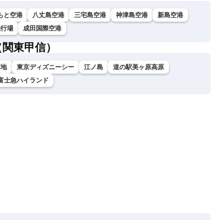
もと空港
八丈島空港
三宅島空港
神津島空港
新島空港
飛行場
成田国際空港
（関東甲信）
高地
東京ディズニーシー
江ノ島
道の駅美ヶ原高原
富士急ハイランド