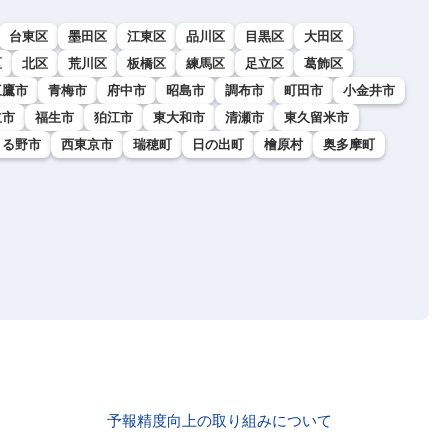
台東区
墨田区
江東区
品川区
目黒区
大田区
区
北区
荒川区
板橋区
練馬区
足立区
葛飾区
三鷹市
青梅市
府中市
昭島市
調布市
町田市
小金井市
立市
福生市
狛江市
東大和市
清瀬市
東久留米市
きる野市
西東京市
瑞穂町
日の出町
檜原村
奥多摩町
予報精度向上の取り組みについて