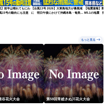
気】前半は晴れてもにわ
【台風13号 2026】大東島地方が暴風域
【地震速報】熊本
風15号の動向にも注意
に 明日午後にかけて沖縄本島・奄美通
M5.1の地震 熊
過する見込み 早めの備えを ※8月6日
で震度4を観測
10時更新
もっと見る
回熊谷花火大会
第59回常総きぬ川花火大会