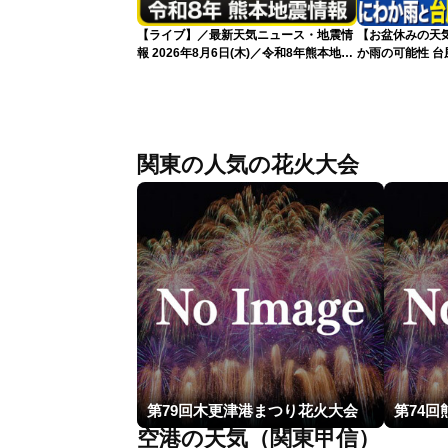
【ライブ】／最新天気ニュース・地震情
【お盆休みの天
報 2026年8月6日(木)／令和8年熊本地震
か雨の可能性 台
情報／台風13号が大東島地方に最接近
〈ウェザーニュースLiVEアフタヌーン・
青原桃香／本田竜也〉
関東の人気の花火大会
第79回木更津港まつり花火大会
第74
空港の天気（関東甲信）