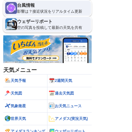
台風情報
影響は？接近状況をリアルタイム更新
ウェザーリポート
空の写真を投稿して最新の天気を共有
天気メニュー
天気予報
2週間天気
天気図
過去天気図
気象衛星
お天気ニュース
世界天気
アメダス(実況天気)
アメダスランキング
ウェザーリポート