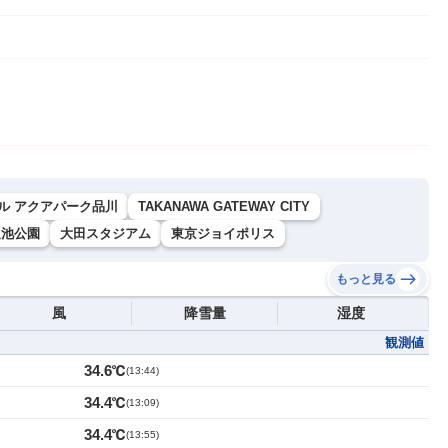
ル アクアパーク品川
TAKANAWA GATEWAY CITY
足池公園
大田スタジアム
東京ジョイポリス
もっと見る
風
降雪量
湿度
観測値
34.6℃
(
13:44
)
34.4℃
(
13:09
)
34.4℃
(
13:55
)