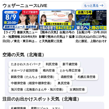
ウェザーニュースLiVE
もっと見る
ライブ放送中
【ライブ】最新天気ニュー
【熊本の天気】台風15号の
【台風13号・15号 2026
ス・地震情報 2026年8月9
影響で熊本の天気は？ 猛暑
11日(火)山の日に15号は
日(日) ／東北・東日本は急
と天気急変に注意
北に接近、上陸のおそれ
な雷雨に注意〈ウェザーニ
（9日15時更新）
ュースLiVEムーン・駒木結
空港の天気（北海道）
衣／芳野達郎〉
たきかわスカイパーク
利尻空港
新千歳空港
オホーツク紋別空港
稚内空港
とかち帯広空港
釧路空港（たんちょう釧路空港）
函館空港
札幌丘珠空港
中標津空港（根室中標津空港）
奥尻空港
旭川空港（北海道のまん中・旭川空港）
女満別空港
注目のお出かけスポット天気（北海道）
札幌競馬場
星野リゾート トマム