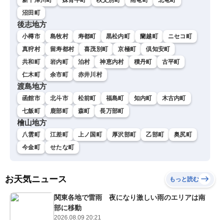
沼田町
後志地方
小樽市
島牧村
寿都町
黒松内町
蘭越町
ニセコ町
真狩村
留寿都村
喜茂別町
京極町
倶知安町
共和町
岩内町
泊村
神恵内村
積丹町
古平町
仁木町
余市町
赤井川村
渡島地方
函館市
北斗市
松前町
福島町
知内町
木古内町
七飯町
鹿部町
森町
長万部町
檜山地方
八雲町
江差町
上ノ国町
厚沢部町
乙部町
奥尻町
今金町
せたな町
お天気ニュース
もっと読む
関東各地で雷雨 夜になり激しい雨のエリアは南
部に移動
2026.08.09 20:21