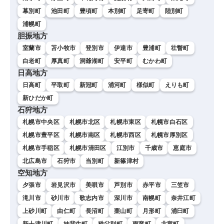
幕別町
池田町
豊頃町
本別町
足寄町
陸別町
浦幌町
胆振地方
室蘭市
苫小牧市
登別市
伊達市
豊浦町
壮瞥町
白老町
厚真町
洞爺湖町
安平町
むかわ町
日高地方
日高町
平取町
新冠町
浦河町
様似町
えりも町
新ひだか町
石狩地方
札幌市中央区
札幌市北区
札幌市東区
札幌市白石区
札幌市豊平区
札幌市南区
札幌市西区
札幌市厚別区
札幌市手稲区
札幌市清田区
江別市
千歳市
恵庭市
北広島市
石狩市
当別町
新篠津村
空知地方
夕張市
岩見沢市
美唄市
芦別市
赤平市
三笠市
滝川市
砂川市
歌志内市
深川市
南幌町
奈井江町
上砂川町
由仁町
長沼町
栗山町
月形町
浦臼町
新十津川町
妹背牛町
秩父別町
雨竜町
北竜町