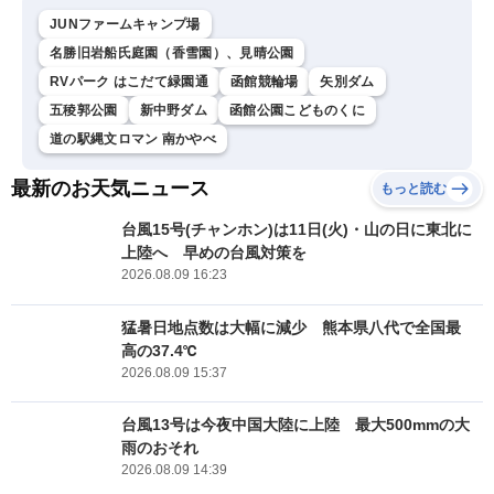
JUNファームキャンプ場
名勝旧岩船氏庭園（香雪園）、見晴公園
RVパーク はこだて緑園通
函館競輪場
矢別ダム
五稜郭公園
新中野ダム
函館公園こどものくに
道の駅縄文ロマン 南かやべ
最新のお天気ニュース
もっと読む
台風15号(チャンホン)は11日(火)・山の日に東北に
上陸へ 早めの台風対策を
2026.08.09 16:23
猛暑日地点数は大幅に減少 熊本県八代で全国最
高の37.4℃
2026.08.09 15:37
台風13号は今夜中国大陸に上陸 最大500mmの大
雨のおそれ
2026.08.09 14:39