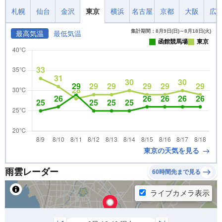
札幌
仙台
金沢
東京
横浜
名古屋
京都
大阪
広
集計期間：8月9日(日)～8月18日(火)
最高気温
最低気温
函館競馬場
東京
東京の天気を見る
雨雲レーダー
60時間先まで見る