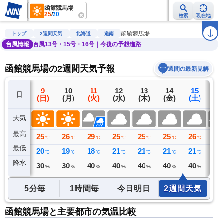
函館競馬場
25
/
20
検索
現在地
雨雲レーダー
台風情報
地震情報
警報・注意報
2週間天気
ラ
函館競馬場
トップ
2週間天気
北海道
道南
台風情報
台風13号・15号・16号｜今後の予想進路
函館競馬場の2週間天気予報
週間の最新見解
8
9
10
11
12
13
14
15
日
(土)
(日)
(月)
(火)
(水)
(木)
(金)
(土)
(
天気
最高
30
25
26
29
25
25
25
26
2
℃
℃
℃
℃
℃
℃
℃
℃
最低
23
20
19
18
21
21
21
21
2
℃
℃
℃
℃
℃
℃
℃
℃
降水
0
30
30
40
40
40
40
40
3
ミリ
%
%
%
%
%
%
%
5分毎
1時間毎
今日明日
2週間天気
函館競馬場と主要都市の気温比較