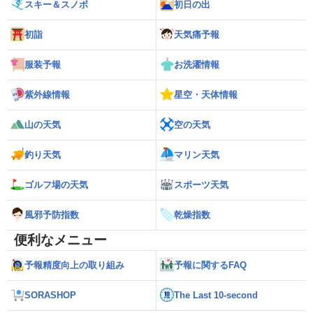
スキー＆スノボ
初日の出
初詣
天気痛予報
服装予報
お洗濯情報
紫外線情報
星空・天体情報
山の天気
空の天気
釣り天気
マリン天気
ゴルフ場の天気
スポーツ天気
風邪予防指数
乾燥指数
便利なメニュー
予報精度向上の取り組み
予報に関するFAQ
SORASHOP
The Last 10-second