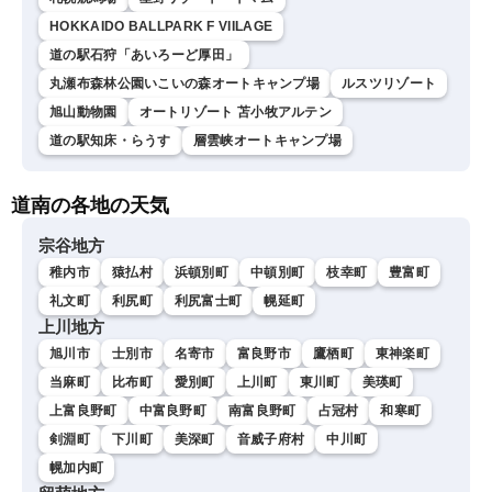
HOKKAIDO BALLPARK F VIILAGE
道の駅石狩「あいろーど厚田」
丸瀬布森林公園いこいの森オートキャンプ場
ルスツリゾート
旭山動物園
オートリゾート 苫小牧アルテン
道の駅知床・らうす
層雲峡オートキャンプ場
道南の各地の天気
宗谷地方
稚内市
猿払村
浜頓別町
中頓別町
枝幸町
豊富町
礼文町
利尻町
利尻富士町
幌延町
上川地方
旭川市
士別市
名寄市
富良野市
鷹栖町
東神楽町
当麻町
比布町
愛別町
上川町
東川町
美瑛町
上富良野町
中富良野町
南富良野町
占冠村
和寒町
剣淵町
下川町
美深町
音威子府村
中川町
幌加内町