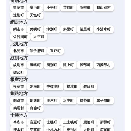
留萌地方
留萌市
増毛町
小平町
苫前町
羽幌町
初山別村
遠別町
天塩町
網走地方
網走市
美幌町
津別町
斜里町
清里町
小清水町
佐呂間町
大空町
北見地方
北見市
訓子府町
置戸町
紋別地方
紋別市
遠軽町
湧別町
滝上町
興部町
西興部村
雄武町
根室地方
根室市
別海町
中標津町
標津町
羅臼町
釧路地方
釧路市
釧路町
厚岸町
浜中町
標茶町
弟子屈町
鶴居村
白糠町
十勝地方
帯広市
音更町
士幌町
上士幌町
鹿追町
新得町
清水町
芽室町
中札内村
更別村
大樹町
広尾町