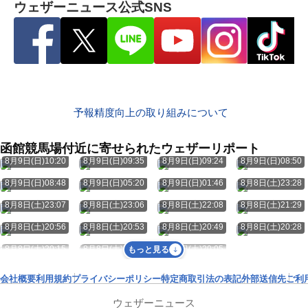
ウェザーニュース公式SNS
予報精度向上の取り組みについて
函館競馬場付近に寄せられたウェザーリポート
8月9日(日)10:20
8月9日(日)09:35
8月9日(日)09:24
8月9日(日)08:50
8月9日(日)08:48
8月9日(日)05:20
8月9日(日)01:46
8月8日(土)23:28
8月8日(土)23:07
8月8日(土)23:06
8月8日(土)22:08
8月8日(土)21:29
8月8日(土)20:56
8月8日(土)20:53
8月8日(土)20:49
8月8日(土)20:28
8月8日(土)20:15
8月8日(土)20:07
8月8日(土)20:05
もっと見る
会社概要
利用規約
プライバシーポリシー
特定商取引法の表記
外部送信先
ご利
ウェザーニュース