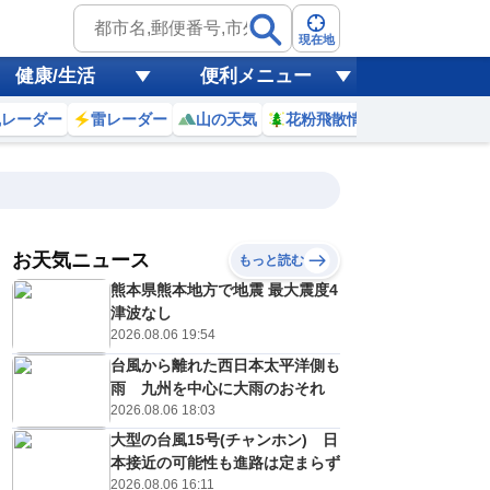
現在地
健康/生活
便利メニュー
風レーダー
雷レーダー
山の天気
花粉飛散情報
世界天気
お天気ニュース
もっと読む
熊本県熊本地方で地震 最大震度4
5
16
17
18
19
20
21
22
23
津波なし
2026.08.06 19:54
台風から離れた西日本太平洋側も
0
0
0
0
0
0
0
0
雨 九州を中心に大雨のおそれ
リ
ミリ
ミリ
ミリ
ミリ
ミリ
ミリ
ミリ
ミリ
2026.08.06 18:03
36
34
33
31
31
30
30
29
℃
℃
℃
℃
℃
℃
℃
℃
℃
大型の台風15号(チャンホン) 日
本接近の可能性も進路は定まらず
5
5
4
4
3
3
2
2
/s
m/s
m/s
m/s
m/s
m/s
m/s
m/s
m/s
2026.08.06 16:11