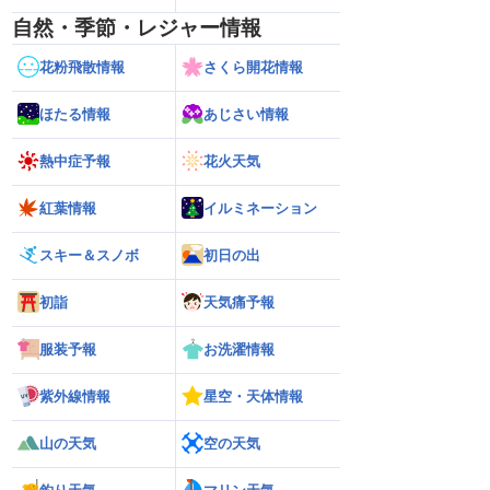
自然・季節・レジャー情報
花粉飛散情報
さくら開花情報
ほたる情報
あじさい情報
熱中症予報
花火天気
紅葉情報
イルミネーション
スキー＆スノボ
初日の出
初詣
天気痛予報
服装予報
お洗濯情報
紫外線情報
星空・天体情報
山の天気
空の天気