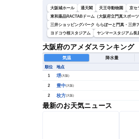
大阪城ホール
通天閣
天王寺動物園
京セ
東和薬品RACTABドーム（大阪府立門真スポー
三井ショッピングパーク ららぽーと門真・三井
ヨドコウ桜スタジアム
ヤンマースタジアム長
大阪府のアメダスランキング
気温
降水量
順位
地点
堺
1
(
大阪
)
豊中
2
(
大阪
)
枚方
2
(
大阪
)
最新のお天気ニュース