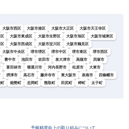
大阪市西区
大阪市港区
大阪市大正区
大阪市天王寺区
川区
大阪市東成区
大阪市生野区
大阪市旭区
大阪市城東区
吉区
大阪市西成区
大阪市淀川区
大阪市鶴見区
大阪市中央区
堺市堺区
堺市中区
堺市東区
堺市西区
豊中市
池田市
吹田市
泉大津市
高槻市
貝塚市
市
富田林市
寝屋川市
河内長野市
松原市
大東市
市
摂津市
高石市
藤井寺市
東大阪市
泉南市
四條畷市
能町
能勢町
忠岡町
熊取町
田尻町
岬町
太子町
予報精度向上の取り組みについて