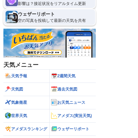
影響は？接近状況をリアルタイム更新
ウェザーリポート
空の写真を投稿して最新の天気を共有
天気メニュー
天気予報
2週間天気
天気図
過去天気図
気象衛星
お天気ニュース
世界天気
アメダス(実況天気)
アメダスランキング
ウェザーリポート