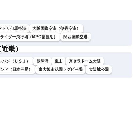
ノトリ但馬空港
大阪国際空港（伊丹空港）
グライダー飛行場（MPG琵琶湖）
関西国際空港
（近畿）
ャパン（ＵＳＪ）
琵琶湖
嵐山
京セラドーム大阪
ランド（日本三景）
東大阪市花園ラグビー場
大阪城公園