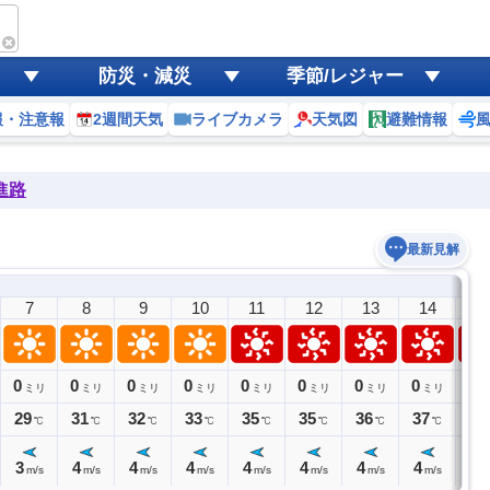
防災・減災
季節/レジャー
報・注意報
2週間天気
ライブカメラ
天気図
避難情報
進路
最新見解
7
8
9
10
11
12
13
14
1
0
0
0
0
0
0
0
0
0
ミリ
ミリ
ミリ
ミリ
ミリ
ミリ
ミリ
ミリ
ミ
29
31
32
33
35
35
36
37
37
℃
℃
℃
℃
℃
℃
℃
℃
3
4
4
4
4
4
4
4
5
m/s
m/s
m/s
m/s
m/s
m/s
m/s
m/s
m