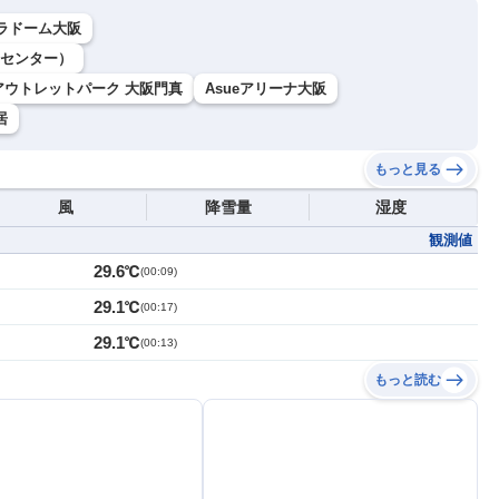
ラドーム大阪
ツセンター）
アウトレットパーク 大阪門真
Asueアリーナ大阪
居
もっと見る
風
降雪量
湿度
観測値
29.6℃
(
00:09
)
29.1℃
(
00:17
)
29.1℃
(
00:13
)
もっと読む