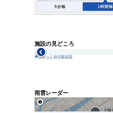
5分毎
1時間毎
施設の見どころ
：りっく@大阪吹田
雨雲レーダー