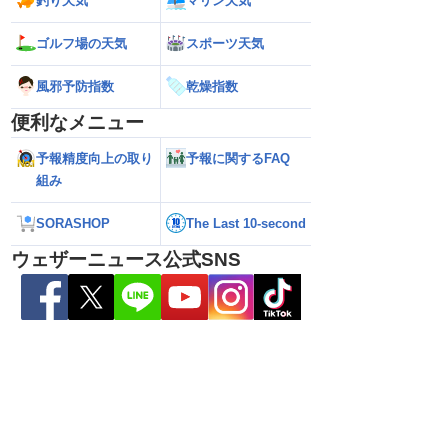
釣り天気
マリン天気
ゴルフ場の天気
スポーツ天気
風邪予防指数
乾燥指数
便利なメニュー
予報精度向上の取り
予報に関するFAQ
組み
SORASHOP
The Last 10-second
ウェザーニュース公式SNS
ら離れた西日本太平洋
【熊本八代で39℃観測】被災地・熊本へ
【台風15号 202
心に大雨のおそれ
台風による雨風の影響は？
の可能性も進路は定
新）