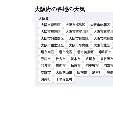
大阪府の各地の天気
大阪府
大阪市都島区
大阪市福島区
大阪市此花区
大阪市浪速区
大阪市西淀川区
大阪市東淀
大阪市阿倍野区
大阪市住吉区
大阪市東住
大阪市住之江区
大阪市平野区
大阪市北区
堺市南区
堺市北区
堺市美原区
岸和田市
守口市
枚方市
茨木市
八尾市
泉佐野
和泉市
箕面市
柏原市
羽曳野市
門真
交野市
大阪狭山市
阪南市
島本町
豊
河南町
千早赤阪村