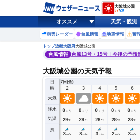
大阪城公園
37
/
28
オススメ
天気・観測
雨雲レーダー
台風情報
地震情報
警
トップ
近畿
大阪府
大阪城公園
台風情報
台風13号・15号｜今後の予想
大阪城公園の天気予報
日
6日(木)
7日(金)
22
23
0
1
2
3
4
5
6
時
天気
降水
0
0
0
0
0
0
0
0
ミリ
ミリ
ミリ
ミリ
ミリ
ミリ
ミリ
ミリ
ミリ
気温
9
29
29
29
29
28
28
28
28
℃
℃
℃
℃
℃
℃
℃
℃
℃
風
4
3
3
3
3
3
3
2
3
m/s
m/s
m/s
m/s
m/s
m/s
m/s
m/s
m/s