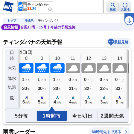
ティンダバナ
33
/
26
検索
現在地
雨雲レーダー
台風情報
地震情報
警報・注意報
2週間天気
ラ
ティンダバナ
トップ
沖縄県
台風情報
台風13号・15号｜今後の予想進路
ティンダバナの天気予報
最新見解
日
9日(日)
7
8
9
10
11
12
13
14
時
天気
降水
4
1
1
1
0
0
0
0
0
ミリ
ミリ
ミリ
ミリ
ミリ
ミリ
ミリ
ミリ
気温
29
30
30
30
31
32
32
33
3
℃
℃
℃
℃
℃
℃
℃
℃
風
6
6
5
4
4
3
3
5
5
m/s
m/s
m/s
m/s
m/s
m/s
m/s
m/s
5分毎
1時間毎
今日明日
2週間天気
雨雲レーダー
60時間先まで見る