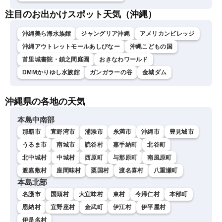
注目のお出かけスポット天気（沖縄）
沖縄美ら海水族館
ジャングリア沖縄
アメリカンビレッジ
沖縄アウトレットモールあしびなー
沖縄こどもの国
首里城書院・鎖之間庭園
おきなわワールド
DMMかりゆし水族館
ガンガラーの谷
金城ダム
沖縄県の各地の天気
本島中南部
那覇市
宜野湾市
浦添市
糸満市
沖縄市
豊見城市
うるま市
南城市
読谷村
嘉手納町
北谷町
北中城村
中城村
西原町
与那原町
南風原町
渡嘉敷村
座間味村
粟国村
渡名喜村
八重瀬町
本島北部
名護市
国頭村
大宜味村
東村
今帰仁村
本部町
恩納村
宜野座村
金武町
伊江村
伊平屋村
伊是名村