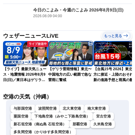
今日のこよみ・今週のこよみ 2026年8月9日(日)
2026.08.09 04:00
ウェザーニュースLiVE
もっと見る
ライブ放送中
【ライブ】最新天気ニュー
【ゲリラ雷雨情報】東北〜
【台風15号 2026】東北
ス・地震情報 2026年8月9
中国地方の広い範囲で急な
方に接近・上陸のおそれ 
日(日)／東日本はゲリラ雷
雷雨に警戒
新の進路予想と雨風の影
雨に注意 沖縄は引き続き
（9日6時更新）
暴風雨に警戒〈ウェザーニ
空港の天気（沖縄）
ュースLiVEモーニング・魚
住茉由／山口剛央〉
与那国空港
波照間空港
北大東空港
南大東空港
粟国空港
下地島空港（みやこ下路島空港）
宮古空港
新石垣空港（南ぬ島 石垣空港）
那覇空港
久米島空港
多良間空港（かりゆす多良間空港）