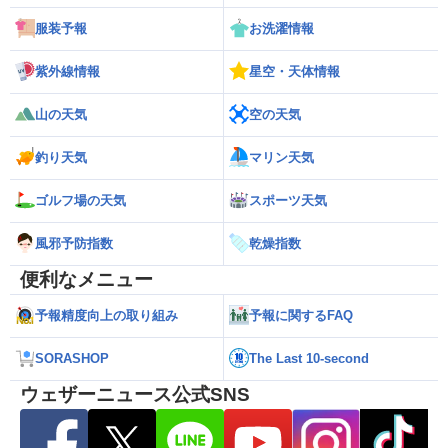
服装予報
お洗濯情報
紫外線情報
星空・天体情報
山の天気
空の天気
釣り天気
マリン天気
ゴルフ場の天気
スポーツ天気
風邪予防指数
乾燥指数
便利なメニュー
予報精度向上の取り組み
予報に関するFAQ
SORASHOP
The Last 10-second
ウェザーニュース公式SNS