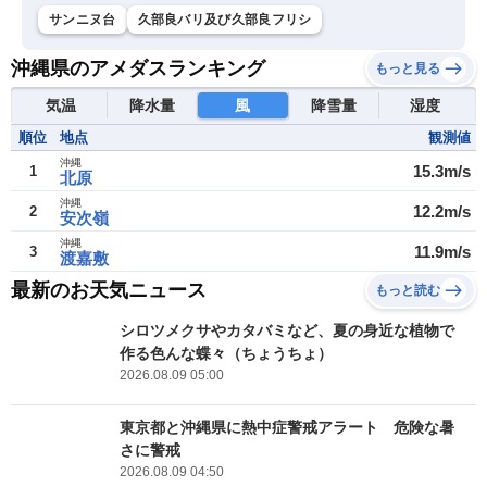
サンニヌ台
久部良バリ及び久部良フリシ
沖縄県のアメダスランキング
もっと見る
気温
降水量
風
降雪量
湿度
順位
地点
観測値
沖縄
15.3m/s
1
北原
沖縄
12.2m/s
2
安次嶺
沖縄
11.9m/s
3
渡嘉敷
最新のお天気ニュース
もっと読む
シロツメクサやカタバミなど、夏の身近な植物で
作る色んな蝶々（ちょうちょ）
2026.08.09 05:00
東京都と沖縄県に熱中症警戒アラート 危険な暑
さに警戒
2026.08.09 04:50