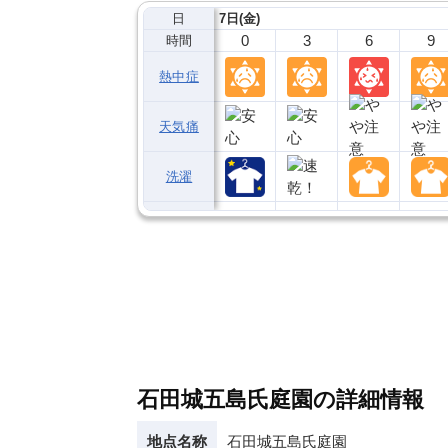
日
7日(金)
0
3
6
9
時間
熱中症
天気痛
洗濯
石田城五島氏庭園の詳細情報
地点名称
石田城五島氏庭園