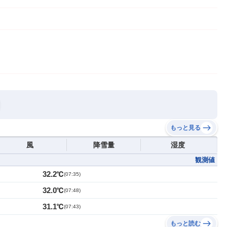
もっと見る
風
降雪量
湿度
観測値
32.2℃
(
07:35
)
32.0℃
(
07:48
)
31.1℃
(
07:43
)
もっと読む