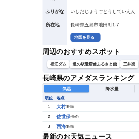
ふりがな
いしだじょうごとうしていえん
所在地
長崎県五島市池田町1-7
地図を見る
周辺のおすすめスポット
福江ダム
道の駅遣唐使ふるさと館
三井楽
長崎県のアメダスランキング
気温
降水量
順位
地点
大村
1
(
長崎
)
佐世保
2
(
長崎
)
西海
3
(
長崎
)
最新のお天気ニュース