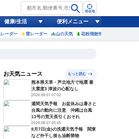
現在地
健康/生活
便利メニュー
風レーダー
雷レーダー
山の天気
花粉飛散情報
世界天気
お天気ニュース
もっと読む
8日(土)
熊本県天草・芦北地方で地震 最
2
23
0
1
2
3
4
5
6
大震度3 津波の心配なし
2026.08.07 07:02
週間天気予報 お盆休みは暑さと
0
0
0
0
0
0
0
0
台風の動向に注意 沖縄は台風
リ
ミリ
ミリ
ミリ
ミリ
ミリ
ミリ
ミリ
ミリ
13号の荒天長引くおそれ
29
29
29
29
29
29
28
28
℃
℃
℃
℃
℃
℃
℃
℃
℃
2026.08.07 05:45
8月7日(金)の洗濯天気予報 関東
8
8
8
7
7
7
7
8
/s
m/s
m/s
m/s
m/s
m/s
m/s
m/s
m/s
など外干し後も油断禁物