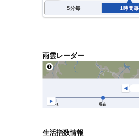
5分毎
1時間毎
雨雲レーダー
生活指数情報