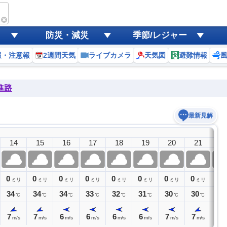
防災・減災
季節/レジャー
報・注意報
2週間天気
ライブカメラ
天気図
避難情報
進路
最新見解
14
15
16
17
18
19
20
21
2
0
0
0
0
0
0
0
0
0
ミリ
ミリ
ミリ
ミリ
ミリ
ミリ
ミリ
ミリ
ミ
34
34
34
33
32
31
30
30
29
℃
℃
℃
℃
℃
℃
℃
℃
7
7
6
6
6
6
7
7
8
m/s
m/s
m/s
m/s
m/s
m/s
m/s
m/s
m