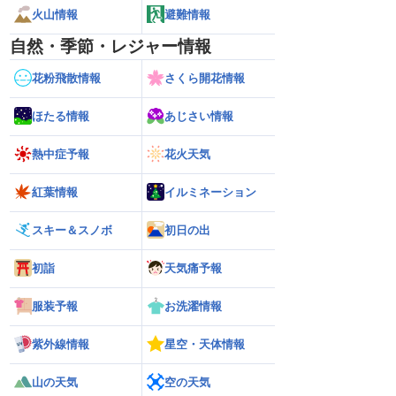
火山情報
避難情報
自然・季節・レジャー情報
花粉飛散情報
さくら開花情報
ほたる情報
あじさい情報
熱中症予報
花火天気
紅葉情報
イルミネーション
スキー＆スノボ
初日の出
初詣
天気痛予報
服装予報
お洗濯情報
紫外線情報
星空・天体情報
山の天気
空の天気