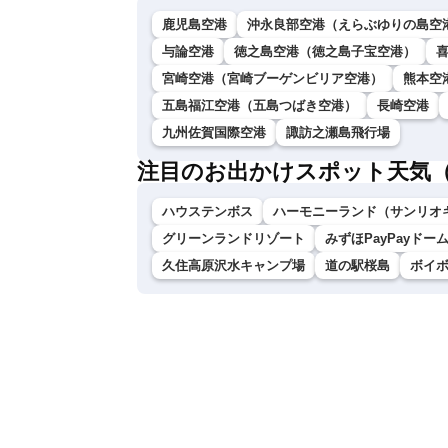
鹿児島空港
沖永良部空港（えらぶゆりの島空
与論空港
徳之島空港（徳之島子宝空港）
宮崎空港（宮崎ブーゲンビリア空港）
熊本空
五島福江空港（五島つばき空港）
長崎空港
九州佐賀国際空港
諏訪之瀬島飛行場
注目のお出かけスポット天気
ハウステンボス
ハーモニーランド（サンリオ
グリーンランドリゾート
みずほPayPayドー
久住高原沢水キャンプ場
道の駅桜島
ボイ