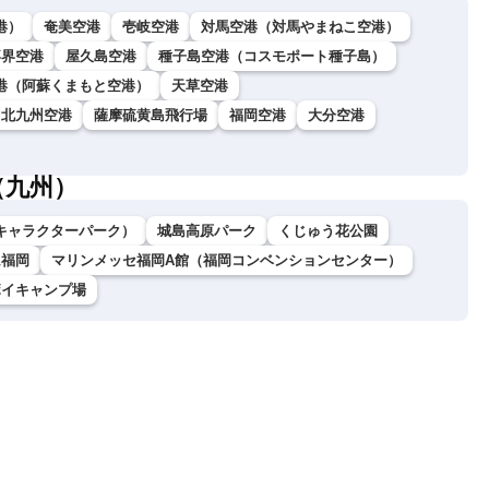
港）
奄美空港
壱岐空港
対馬空港（対馬やまねこ空港）
喜界空港
屋久島空港
種子島空港（コスモポート種子島）
港（阿蘇くまもと空港）
天草空港
北九州空港
薩摩硫黄島飛行場
福岡空港
大分空港
（九州）
キャラクターパーク）
城島高原パーク
くじゅう花公園
ム福岡
マリンメッセ福岡A館（福岡コンベンションセンター）
ボイキャンプ場