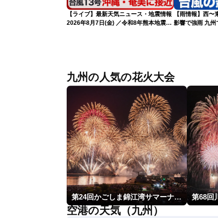
【ライブ】最新天気ニュース・地震情報
【雨情報】西〜
2026年8月7日(金) ／令和8年熊本地震情
影響で強雨 九
報 〈ウェザーニュースLiVEサンシャイ
ン・松本真央・江川清音／有賀哲夫〉
九州の人気の花火大会
第24回かごしま錦江湾サマーナイト大花火大会
第68
空港の天気（九州）