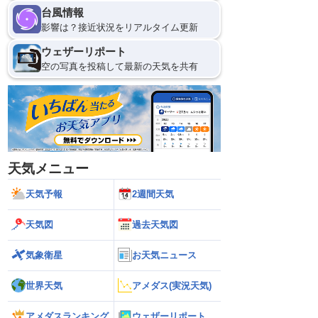
台風情報
影響は？接近状況をリアルタイム更新
9
12
ウェザーリポート
空の写真を投稿して最新の天気を共有
天気メニュー
天気予報
2週間天気
天気図
過去天気図
気象衛星
お天気ニュース
世界天気
アメダス(実況天気)
アメダスランキング
ウェザーリポート