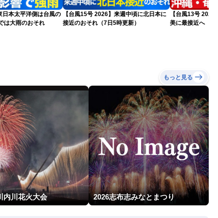
東日本太平洋側は台風の
【台風15号 2026】来週中頃に北日本に
【台風13号 202
州では大雨のおそれ
接近のおそれ（7日5時更新）
美に最接近へ 明
日5時更新）
もっと見る
回川内川花火大会
2026志布志みなとまつり