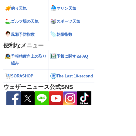
釣り天気
マリン天気
6】台風13号が沖縄・奄
【ダブル台風】日本列島へ接近 お盆休み
【台風13号 202
日にかけ荒天続く（7
への影響は？（2026年8月6日22時更
の暴風・大雨のピ
新）
（6日18時更新）
ゴルフ場の天気
スポーツ天気
風邪予防指数
乾燥指数
便利なメニュー
予報精度向上の取り
予報に関するFAQ
組み
SORASHOP
The Last 10-second
ウェザーニュース公式SNS