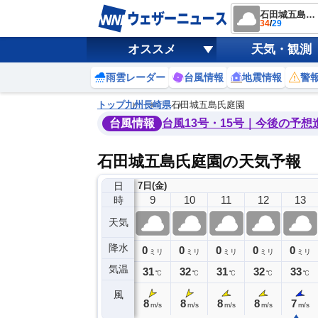
石田城五島氏庭園
34
/
29
オススメ
天気・観測
雨雲レーダー
台風情報
地震情報
警
トップ
九州
長崎県
石田城五島氏庭園
台風情報
台風13号・15号｜今後の予想
石田城五島氏庭園の天気予報
日
7日(金)
5
6
7
8
9
10
11
12
13
時
天気
降水
0
0
0
0
0
0
0
0
ミリ
ミリ
ミリ
ミリ
ミリ
ミリ
ミリ
ミリ
ミリ
気温
30
30
30
31
31
32
31
32
33
℃
℃
℃
℃
℃
℃
℃
℃
℃
風
5
5
7
8
8
8
8
8
7
m/s
m/s
m/s
m/s
m/s
m/s
m/s
m/s
m/s