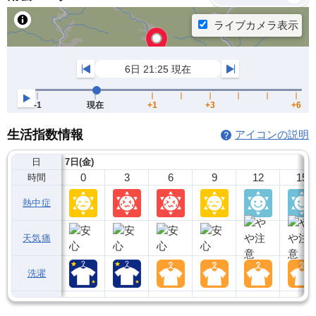
生活指数情報
アイコンの説明
日
7日(金)
0
3
6
9
12
15
時間
熱中症
天気痛
洗濯