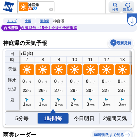
神庭瀑
33
/
22
検索
現在地
雨雲レーダー
台風情報
地震情報
警報・注意報
2週間天気
ラ
神庭瀑
トップ
中国
岡山県
台風情報
台風13号・15号｜今後の予想進路
神庭瀑の天気予報
最新見解
日
7日(金)
6
7
8
9
10
11
12
13
時
天気
降水
0
0
0
0
0
0
0
0
0
ミリ
ミリ
ミリ
ミリ
ミリ
ミリ
ミリ
ミリ
気温
23
23
26
27
29
30
32
33
3
℃
℃
℃
℃
℃
℃
℃
℃
風
0
1
1
2
2
3
3
3
3
m/s
m/s
m/s
m/s
m/s
m/s
m/s
m/s
5分毎
1時間毎
今日明日
2週間天気
雨雲レーダー
60時間先まで見る