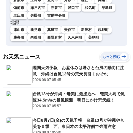
備前市
瀬戸内市
赤磐市
浅口市
和気町
早島町
里庄町
矢掛町
吉備中央町
北部
津山市
新見市
真庭市
美作市
新庄村
鏡野町
勝央町
奈義町
西粟倉村
久米南町
美咲町
お天気ニュース
もっと読む
週間天気予報 お盆休みは暑さと台風の動向に注
意 沖縄は台風13号の荒天長引くおそれ
2026.08.07 05:45
台風13号が沖縄・奄美に最接近へ 奄美大島で風
速34.5m/sの暴風観測 明日にかけ荒天続く
2026.08.07 05:57
今日8月7日(金)の天気予報 台風13号が沖縄や奄
美を直撃 西、東日本の太平洋側で強雨注意
2026.08.07 05:40