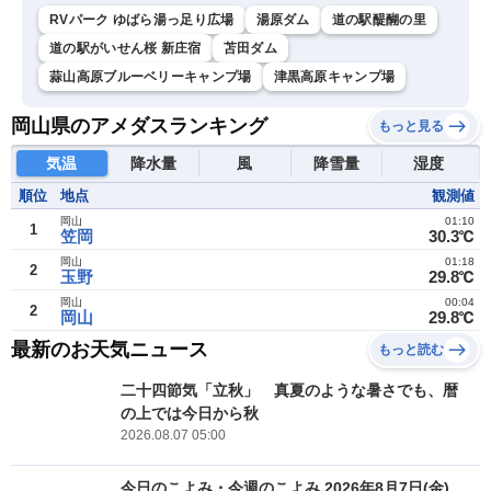
RVパーク ゆばら湯っ足り広場
湯原ダム
道の駅醍醐の里
道の駅がいせん桜 新庄宿
苫田ダム
蒜山高原ブルーベリーキャンプ場
津黒高原キャンプ場
岡山県のアメダスランキング
もっと見る
気温
降水量
風
降雪量
湿度
順位
地点
観測値
岡山
01:10
1
笠岡
30.3℃
岡山
01:18
2
玉野
29.8℃
岡山
00:04
2
岡山
29.8℃
最新のお天気ニュース
もっと読む
二十四節気「立秋」 真夏のような暑さでも、暦
の上では今日から秋
2026.08.07 05:00
今日のこよみ・今週のこよみ 2026年8月7日(金)