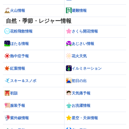
火山情報
避難情報
自然・季節・レジャー情報
花粉飛散情報
さくら開花情報
ほたる情報
あじさい情報
熱中症予報
花火天気
紅葉情報
イルミネーション
スキー＆スノボ
初日の出
初詣
天気痛予報
服装予報
お洗濯情報
紫外線情報
星空・天体情報