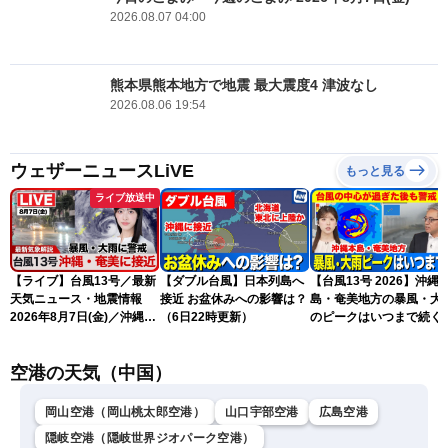
2026.08.07 04:00
熊本県熊本地方で地震 最大震度4 津波なし
2026.08.06 19:54
ウェザーニュースLiVE
もっと見る
ライブ放送中
【ライブ】台風13号／最新
【ダブル台風】日本列島へ
【台風13号 2026】沖縄
天気ニュース・地震情報
接近 お盆休みへの影響は？
島・奄美地方の暴風・大
2026年8月7日(金)／沖縄・
（6日22時更新）
のピークはいつまで続く
奄美は台風による暴風雨に
（6日18時更新）
厳重警戒〈ウェザーニュー
空港の天気（中国）
スLiVEモーニング・松本真
央／有賀哲夫〉
岡山空港（岡山桃太郎空港）
山口宇部空港
広島空港
隠岐空港（隠岐世界ジオパーク空港）