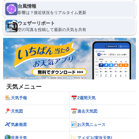
台風情報
影響は？接近状況をリアルタイム更新
ウェザーリポート
空の写真を投稿して最新の天気を共有
天気メニュー
天気予報
2週間天気
天気図
過去天気図
気象衛星
お天気ニュース
世界天気
アメダス(実況天気)