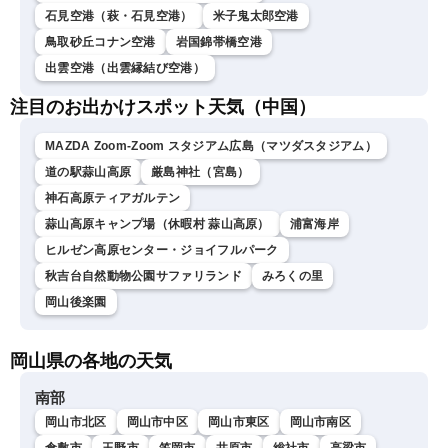
石見空港（萩・石見空港）
米子鬼太郎空港
鳥取砂丘コナン空港
岩国錦帯橋空港
出雲空港（出雲縁結び空港）
注目のお出かけスポット天気（中国）
MAZDA Zoom-Zoom スタジアム広島（マツダスタジアム）
道の駅蒜山高原
厳島神社（宮島）
神石高原ティアガルテン
蒜山高原キャンプ場（休暇村 蒜山高原）
浦富海岸
ヒルゼン高原センター・ジョイフルパーク
秋吉台自然動物公園サファリランド
みろくの里
岡山後楽園
岡山県の各地の天気
南部
岡山市北区
岡山市中区
岡山市東区
岡山市南区
倉敷市
玉野市
笠岡市
井原市
総社市
高梁市