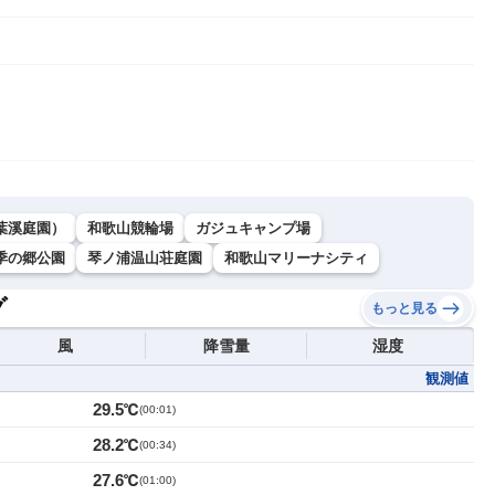
葉溪庭園）
和歌山競輪場
ガジュキャンプ場
季の郷公園
琴ノ浦温山荘庭園
和歌山マリーナシティ
グ
もっと見る
風
降雪量
湿度
観測値
29.5℃
(
00:01
)
28.2℃
(
00:34
)
27.6℃
(
01:00
)