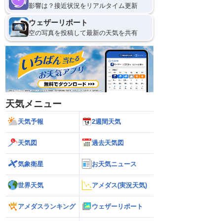
影響は？接近状況をリアルタイム更新
ウェザーリポート
空の写真を投稿して最新の天気を共有
天気メニュー
天気予報
2週間天気
天気図
過去天気図
気象衛星
お天気ニュース
世界天気
アメダス(実況天気)
アメダスランキング
ウェザーリポート