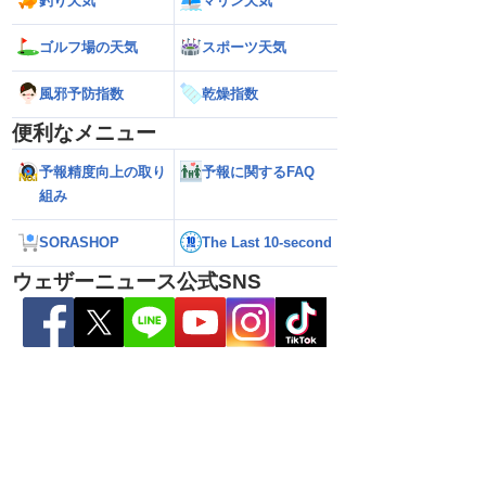
釣り天気
マリン天気
ゴルフ場の天気
スポーツ天気
ら離れた西日本太平洋
【熊本八代で39℃観測】被災地・熊本へ
【台風15号 202
心に大雨のおそれ
台風による雨風の影響は？
の可能性も進路は定
風邪予防指数
乾燥指数
新）
便利なメニュー
予報精度向上の取り
予報に関するFAQ
組み
SORASHOP
The Last 10-second
ウェザーニュース公式SNS