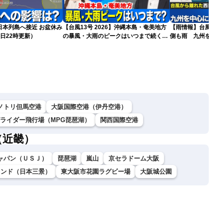
島へ接近 お盆休み
【台風13号 2026】沖縄本島・奄美地方
【雨情報】台風か
日22時更新）
の暴風・大雨のピークはいつまで続く？
側も雨 九州を中
（6日18時更新）
ノトリ但馬空港
大阪国際空港（伊丹空港）
グライダー飛行場（MPG琵琶湖）
関西国際空港
（近畿）
ャパン（ＵＳＪ）
琵琶湖
嵐山
京セラドーム大阪
ランド（日本三景）
東大阪市花園ラグビー場
大阪城公園