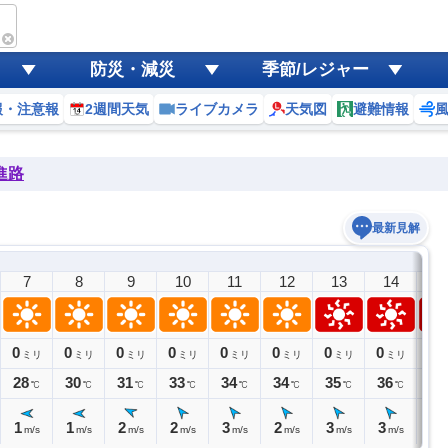
防災・減災
季節/レジャー
報・注意報
2週間天気
ライブカメラ
天気図
避難情報
進路
最新見解
7
8
9
10
11
12
13
14
1
0
0
0
0
0
0
0
0
0
ミリ
ミリ
ミリ
ミリ
ミリ
ミリ
ミリ
ミリ
ミ
28
30
31
33
34
34
35
36
36
℃
℃
℃
℃
℃
℃
℃
℃
1
1
2
2
3
2
3
3
3
m/s
m/s
m/s
m/s
m/s
m/s
m/s
m/s
m