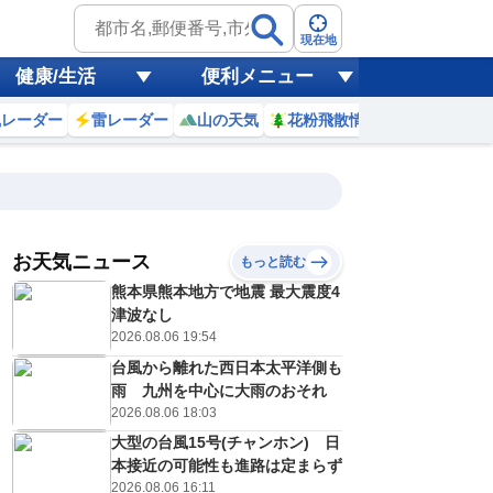
現在地
健康/生活
便利メニュー
風レーダー
雷レーダー
山の天気
花粉飛散情報
世界天気
お天気ニュース
もっと読む
熊本県熊本地方で地震 最大震度4
5
16
17
18
19
20
21
22
23
津波なし
2026.08.06 19:54
台風から離れた西日本太平洋側も
0
0
0
0
0
0
0
0
雨 九州を中心に大雨のおそれ
リ
ミリ
ミリ
ミリ
ミリ
ミリ
ミリ
ミリ
ミリ
2026.08.06 18:03
35
33
32
31
30
29
29
29
℃
℃
℃
℃
℃
℃
℃
℃
℃
大型の台風15号(チャンホン) 日
本接近の可能性も進路は定まらず
2
2
1
1
1
0
0
0
/s
m/s
m/s
m/s
m/s
m/s
m/s
m/s
m/s
2026.08.06 16:11