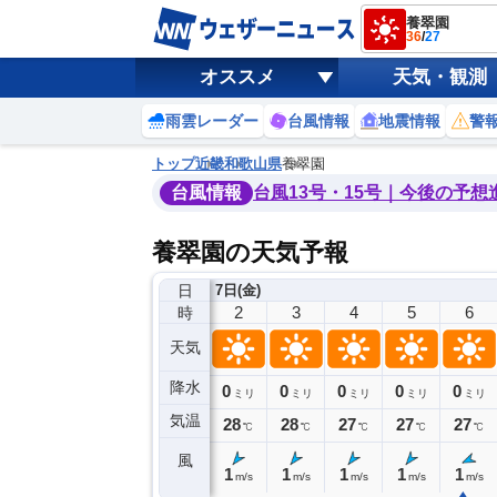
養翠園
36
/
27
オススメ
天気・観測
雨雲レーダー
台風情報
地震情報
警
トップ
近畿
和歌山県
養翠園
台風情報
台風13号・15号｜今後の予想
養翠園の天気予報
日
6日(木)
7日(金)
22
23
0
1
2
3
4
5
6
時
天気
降水
0
0
0
0
0
0
0
0
ミリ
ミリ
ミリ
ミリ
ミリ
ミリ
ミリ
ミリ
ミリ
気温
0
29
29
28
28
28
27
27
27
℃
℃
℃
℃
℃
℃
℃
℃
℃
風
2
1
1
1
1
1
1
1
1
m/s
m/s
m/s
m/s
m/s
m/s
m/s
m/s
m/s