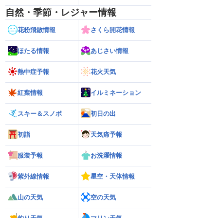
自然・季節・レジャー情報
花粉飛散情報
さくら開花情報
ほたる情報
あじさい情報
熱中症予報
花火天気
紅葉情報
イルミネーション
スキー＆スノボ
初日の出
初詣
天気痛予報
服装予報
お洗濯情報
紫外線情報
星空・天体情報
山の天気
空の天気