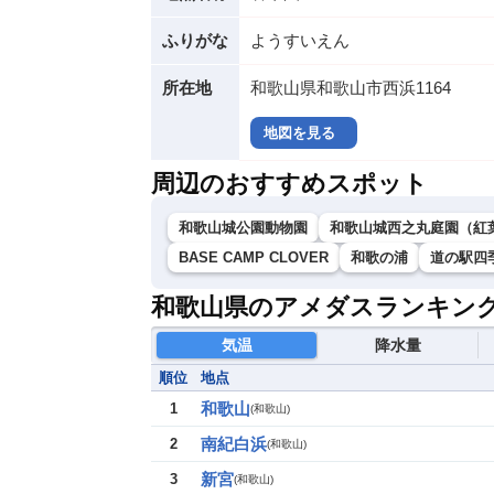
ふりがな
ようすいえん
所在地
和歌山県和歌山市西浜1164
地図を見る
周辺のおすすめスポット
和歌山城公園動物園
和歌山城西之丸庭園（紅
BASE CAMP CLOVER
和歌の浦
道の駅四
和歌山県のアメダスランキン
気温
降水量
順位
地点
和歌山
1
(
和歌山
)
南紀白浜
2
(
和歌山
)
新宮
3
(
和歌山
)