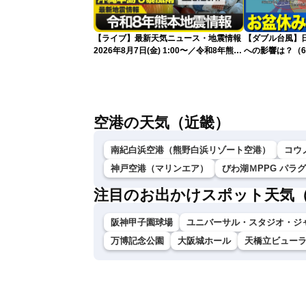
【ライブ】最新天気ニュース・地震情報
【ダブル台風】日本列
2026年8月7日(金) 1:00〜／令和8年熊本
への影響は？（6
地震情報 台風13号が沖縄に接近〈ウェ
ザーニュースLiVE〉
空港の天気（近畿）
南紀白浜空港（熊野白浜リゾート空港）
コウ
神戸空港（マリンエア）
びわ湖ＭPPG パラ
注目のお出かけスポット天気
阪神甲子園球場
ユニバーサル・スタジオ・ジ
万博記念公園
大阪城ホール
天橋立ビュー