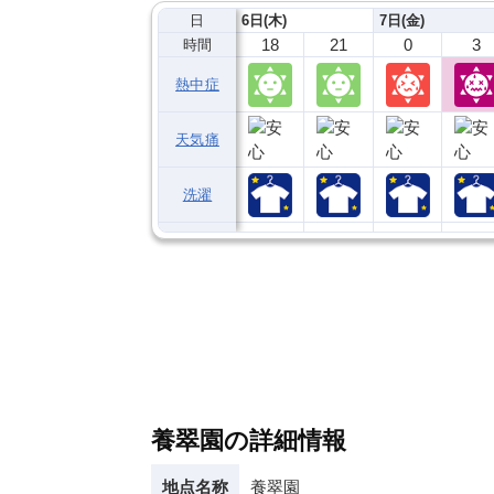
日
6日(木)
7日(金)
18
21
0
3
時間
熱中症
天気痛
洗濯
養翠園の詳細情報
地点名称
養翠園