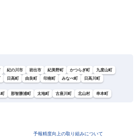
市
紀の川市
岩出市
紀美野町
かつらぎ町
九度山町
町
日高町
由良町
印南町
みなべ町
日高川町
み町
那智勝浦町
太地町
古座川町
北山村
串本町
予報精度向上の取り組みについて