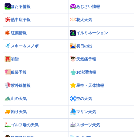
ほたる情報
あじさい情報
熱中症予報
花火天気
紅葉情報
イルミネーション
スキー＆スノボ
初日の出
初詣
天気痛予報
服装予報
お洗濯情報
紫外線情報
星空・天体情報
山の天気
空の天気
釣り天気
マリン天気
ゴルフ場の天気
スポーツ天気