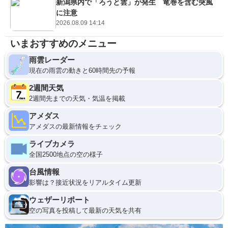
新潟県内で「ろうと雲」が発生 竜巻を含む突風
に注意
2026.08.09 14:14
いまおすすめのメニュー
雨雲レーダー
現在の雨雲の動きと60時間先の予報
2週間天気
2週間先までの天気・気温を掲載
アメダス
アメダスの最新情報をチェック
ライブカメラ
全国2500地点の空の様子
台風情報
影響は？接近状況をリアルタイム更新
ウェザーリポート
空の写真を投稿して最新の天気を共有