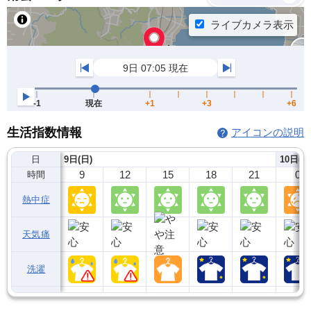
生活指数情報
アイコンの説明
日
9日(日)
10日(月
9
12
15
18
21
0
時間
熱中症
天気痛
洗濯