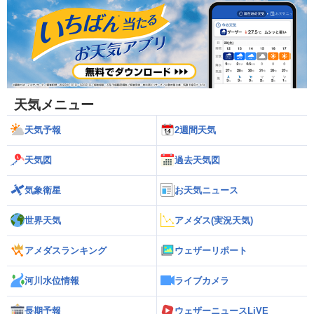
天気メニュー
天気予報
2週間天気
天気図
過去天気図
気象衛星
お天気ニュース
世界天気
アメダス(実況天気)
アメダスランキング
ウェザーリポート
河川水位情報
ライブカメラ
長期予報
ウェザーニュースLiVE