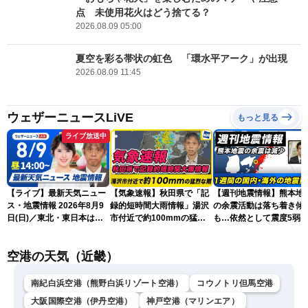
点 未使用花火はどう捨てる？
2026.08.09 05:00
夏空を彩る帯状の虹色 「環水平アーク」が出現
2026.08.09 11:45
ウェザーニュースLiVE
もっと見る
ライブ放送中
【ライブ】最新天気ニュー
【気象速報】秋田県で「記
【週刊地震情報】熊本地
ス・地震情報 2026年8月9
録的短時間大雨情報」湯沢
の余震活動は落ち着き傾
日(日)／東北・東日本は急
市付近で約100mmの猛烈
も…依然として震度5弱
な雷雨に注意〈ウェザーニ
な雨
戒
ュースLiVEアフタヌーン・
空港の天気（近畿）
小川千奈／芳野達郎〉
南紀白浜空港（熊野白浜リゾート空港）
コウノトリ但馬空港
大阪国際空港（伊丹空港）
神戸空港（マリンエア）