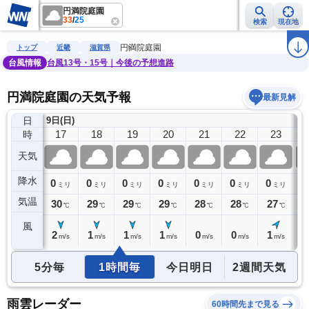
円満院庭園
33
/
25
検索
現在地
雨雲レーダー
台風情報
地震情報
警報・注意報
2週間天気
ラ
円満院庭園
トップ
近畿
滋賀県
台風情報
台風13号・15号｜今後の予想進路
円満院庭園の天気予報
最新見解
日
9日(日)
10
16
17
18
19
20
21
22
23
時
天気
降水
0
0
0
0
0
0
0
0
0
ミリ
ミリ
ミリ
ミリ
ミリ
ミリ
ミリ
ミリ
気温
31
30
29
29
29
28
28
27
2
℃
℃
℃
℃
℃
℃
℃
℃
風
2
2
1
1
1
0
0
1
1
m/s
m/s
m/s
m/s
m/s
m/s
m/s
m/s
5分毎
1時間毎
今日明日
2週間天気
雨雲レーダー
60時間先まで見る