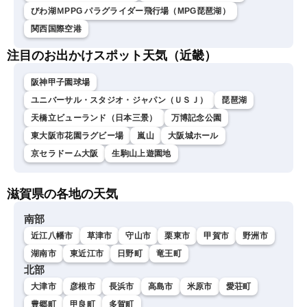
びわ湖ＭPPG パラグライダー飛行場（MPG琵琶湖）
関西国際空港
注目のお出かけスポット天気（近畿）
阪神甲子園球場
ユニバーサル・スタジオ・ジャパン（ＵＳＪ）
琵琶湖
天橋立ビューランド（日本三景）
万博記念公園
東大阪市花園ラグビー場
嵐山
大阪城ホール
京セラドーム大阪
生駒山上遊園地
滋賀県の各地の天気
南部
近江八幡市
草津市
守山市
栗東市
甲賀市
野洲市
湖南市
東近江市
日野町
竜王町
北部
大津市
彦根市
長浜市
高島市
米原市
愛荘町
豊郷町
甲良町
多賀町