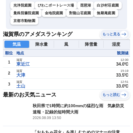
光浄院庭園
びわこボートレース場
琵琶湖
白沙村荘庭園
曼殊院書院庭園
金地院庭園
對龍山荘庭園
無鄰庵庭園
京都市動物園
滋賀県のアメダスランキング
もっと見る
気温
降水量
風
降雪量
湿度
順位
地点
観測値
滋賀
12:30
1
東近江
34.0℃
滋賀
15:19
2
大津
33.5℃
滋賀
12:51
3
土山
33.0℃
最新のお天気ニュース
もっと読む
秋田県で1時間に約100mmの猛烈な雨 気象防災
速報・記録的短時間大雨
2026.08.09 13:50
「おもちゃ花火」を楽しむためのマナーや注意