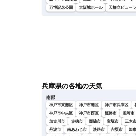
万博記念公園
大阪城ホール
天橋立ビュー
兵庫県の各地の天気
南部
神戸市東灘区
神戸市灘区
神戸市兵庫区
神戸市中央区
神戸市西区
姫路市
尼崎市
加古川市
赤穂市
西脇市
宝塚市
三木
丹波市
南あわじ市
淡路市
宍粟市
加