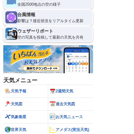
全国2500地点の空の様子
台風情報
影響は？接近状況をリアルタイム更新
ウェザーリポート
空の写真を投稿して最新の天気を共有
天気メニュー
天気予報
2週間天気
天気図
過去天気図
気象衛星
お天気ニュース
世界天気
アメダス(実況天気)