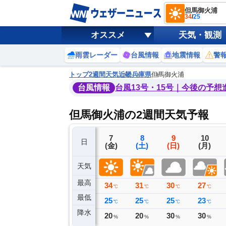
但馬御火浦
34
/
25
オススメ
天気・観測
雨雲レーダー
台風情報
地震情報
警
トップ
2週間天気
近畿
兵庫県
但馬御火浦
台風情報
台風13号・15号｜今後の予想
但馬御火浦の2週間天気予報
4
5
6
7
8
9
10
日
(火)
(水)
(木)
(金)
(土)
(日)
(月)
天気
最高
31
31
34
34
31
30
27
℃
℃
℃
℃
℃
℃
℃
最低
26
26
25
25
25
25
23
℃
℃
℃
℃
℃
℃
℃
降水
0
0
0
20
20
30
30
ミリ
ミリ
ミリ
%
%
%
%