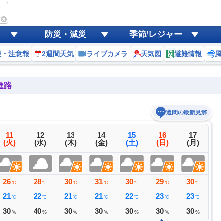
防災・減災
季節/レジャー
報・注意報
2週間天気
ライブカメラ
天気図
避難情報
進路
週間の最新見解
11
12
13
14
15
16
17
(火)
(水)
(木)
(金)
(土)
(日)
(月)
26
28
30
31
30
29
30
2
℃
℃
℃
℃
℃
℃
℃
21
22
21
21
22
23
23
2
℃
℃
℃
℃
℃
℃
℃
30
40
30
30
30
30
30
3
%
%
%
%
%
%
%