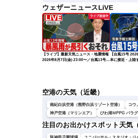
ウェザーニュースLiVE
ライブ放送中
【ライブ】最新天気ニュース・地震情報
【台風15号 2
2026年8月7日(金) 23:00〜／台風13号の
本に接近・上陸す
影響長引く 〈ウェザーニュースLiVE・
情報）
川畑玲〉
空港の天気（近畿）
南紀白浜空港（熊野白浜リゾート空港）
コウ
神戸空港（マリンエア）
びわ湖ＭPPG パラ
注目のお出かけスポット天気
阪神甲子園球場
ユニバーサル・スタジオ・ジ