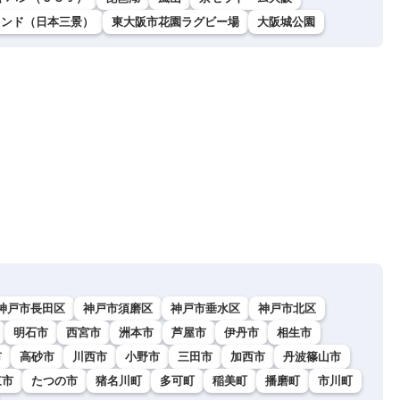
ランド（日本三景）
東大阪市花園ラグビー場
大阪城公園
神戸市長田区
神戸市須磨区
神戸市垂水区
神戸市北区
明石市
西宮市
洲本市
芦屋市
伊丹市
相生市
市
高砂市
川西市
小野市
三田市
加西市
丹波篠山市
東市
たつの市
猪名川町
多可町
稲美町
播磨町
市川町