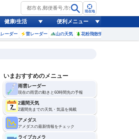
現在地
健康/生活
便利メニュー
風レーダー
雷レーダー
山の天気
花粉飛散情報
世界天気
いまおすすめのメニュー
18
19
20
21
雨雲レーダー
(火)
(水)
(木)
(金)
予報の
D
E
D
D
信頼度
現在の雨雲の動きと60時間先の予報
高
A
2週間天気
B
C
2週間先までの天気・気温を掲載
9
30
30
30
D
℃
℃
℃
℃
E
アメダス
3
23
23
23
低
℃
℃
℃
℃
アメダスの最新情報をチェック
？
0
30
30
30
%
%
%
%
ライブカメラ