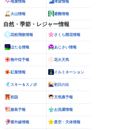
地震情報
津波情報
火山情報
避難情報
自然・季節・レジャー情報
花粉飛散情報
さくら開花情報
ほたる情報
あじさい情報
熱中症予報
花火天気
紅葉情報
イルミネーション
スキー＆スノボ
初日の出
初詣
天気痛予報
服装予報
お洗濯情報
紫外線情報
星空・天体情報