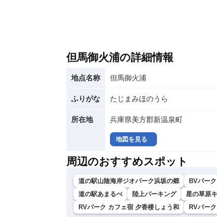
但馬御火浦の詳細情報
地点名称
但馬御火浦
ふりがな
たじまみほのうら
所在地
兵庫県美方郡新温泉町
地図を見る
周辺のおすすめスポット
道の駅山陰海岸ジオパーク浜坂の郷
BVパー
道の駅あまるべ
陸上パーキング
星の草原
RVパーク カフェ宿 夕香楼しょう和
RVパー