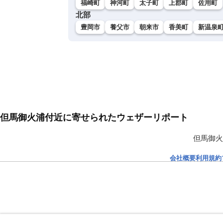
福崎町
神河町
太子町
上郡町
佐用町
北部
豊岡市
養父市
朝来市
香美町
新温泉
但馬御火浦付近に寄せられたウェザーリポート
但馬御火
会社概要
利用規約