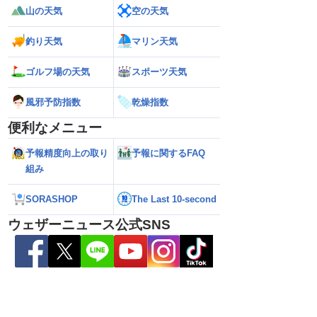
山の天気
空の天気
釣り天気
マリン天気
ゴルフ場の天気
スポーツ天気
風邪予防指数
乾燥指数
026】台風の影響に要
【ゲリラ雷雨】長野県で1時間に約
【台風13号 202
便利なメニュー
雷雨の心配も
100mmの猛烈な雨／気象防災速報・記
強い」勢力に再発
録的短時間大雨
（7日18時最新情報
予報精度向上の取り
予報に関するFAQ
組み
SORASHOP
The Last 10-second
ウェザーニュース公式SNS