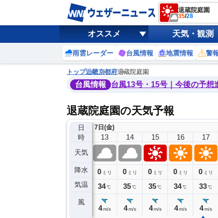
退蔵院庭園
35
/
28
オススメ
天気・観測
雨雲レーダー
台風情報
地震情報
警
トップ
近畿
京都府
退蔵院庭園
台風情報
台風13号・15号｜今後の予想
退蔵院庭園の天気予報
日
7日(金)
9
10
11
12
13
14
15
16
17
時
天気
降水
0
0
0
0
0
0
0
0
ミリ
ミリ
ミリ
ミリ
ミリ
ミリ
ミリ
ミリ
ミリ
気温
32
33
32
32
34
35
35
34
33
℃
℃
℃
℃
℃
℃
℃
℃
℃
風
4
4
4
4
4
4
4
4
4
m/s
m/s
m/s
m/s
m/s
m/s
m/s
m/s
m/s