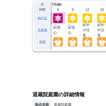
日
7日(金)
6
9
12
15
時間
熱中症
天気痛
洗濯
退蔵院庭園の詳細情報
地点名称
退蔵院庭園