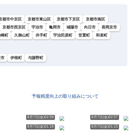
京都市中京区
京都市東山区
京都市下京区
京都市南区
京都市西京区
宇治市
亀岡市
城陽市
向日市
長岡京市
山崎町
久御山町
井手町
宇治田原町
笠置町
和束町
後市
伊根町
与謝野町
予報精度向上の取り組みについて
8月7日(金)02:59
8月7日(金)02:57
8月7日(金)01:19
8月7日(金)01:15