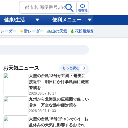
現在地
健康/生活
便利メニュー
風レーダー
雷レーダー
山の天気
花粉飛散情報
世界天気
お天気ニュース
もっと読む
大型の台風13号が沖縄・奄美に
3
4
5
6
7
8
9
10
接近中 明日にかけ暴風雨に厳重
警戒を
2026.08.07 10:17
九州から北海道の広範囲で厳しい
0
0
0
0
0
0
0
0
ミリ
ミリ
ミリ
ミリ
ミリ
ミリ
ミリ
ミリ
ミリ
暑さ 万全な熱中症対策を
27
27
27
27
27
30
31
31
℃
℃
℃
℃
℃
℃
℃
℃
℃
2026.08.07 11:33
大型の台風15号(チャンホン) お
1
1
1
1
2
2
2
3
/s
m/s
m/s
m/s
m/s
m/s
m/s
m/s
m/s
盆休みの天気に影響するおそれ