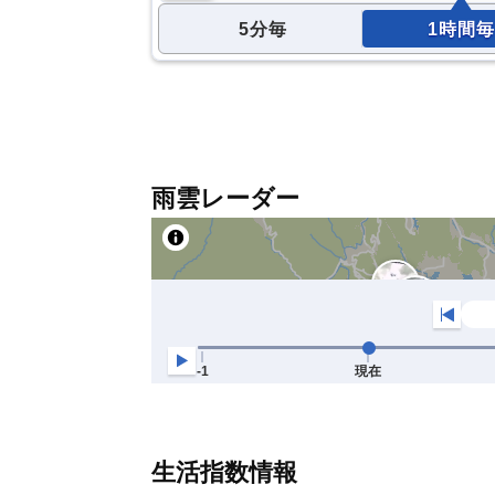
5分毎
1時間毎
雨雲レーダー
生活指数情報