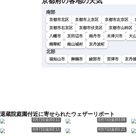
京都府の各地の天気
南部
京都市北区
京都市上京区
京都市左京区
京都市右京区
京都市伏見区
京都市山科区
八幡市
京田辺市
南丹市
木津川市
大
精華町
南山城村
京丹波町
北部
福知山市
舞鶴市
綾部市
宮津市
京丹
退蔵院庭園付近に寄せられたウェザーリポート
8月7日(金)03:11
8月7日(金)03:08
8月7日(金)02:11
8月7日(金)01:21