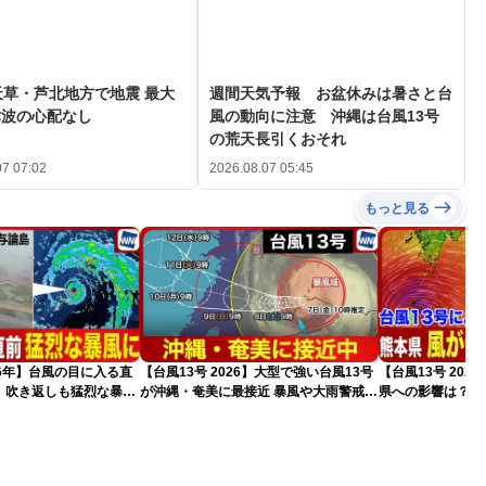
天草・芦北地方で地震 最大
週間天気予報 お盆休みは暑さと台
津波の心配なし
風の動向に注意 沖縄は台風13号
の荒天長引くおそれ
07 07:02
2026.08.07 05:45
もっと見る
026年】台風の目に入る直
【台風13号 2026】大型で強い台風13号
【台風13号 202
 吹き返しも猛烈な暴風
が沖縄・奄美に最接近 暴風や大雨警戒
県への影響は？（
（7日10時現在）