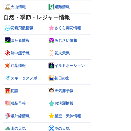
火山情報
避難情報
自然・季節・レジャー情報
花粉飛散情報
さくら開花情報
ほたる情報
あじさい情報
熱中症予報
花火天気
紅葉情報
イルミネーション
スキー＆スノボ
初日の出
初詣
天気痛予報
服装予報
お洗濯情報
紫外線情報
星空・天体情報
山の天気
空の天気