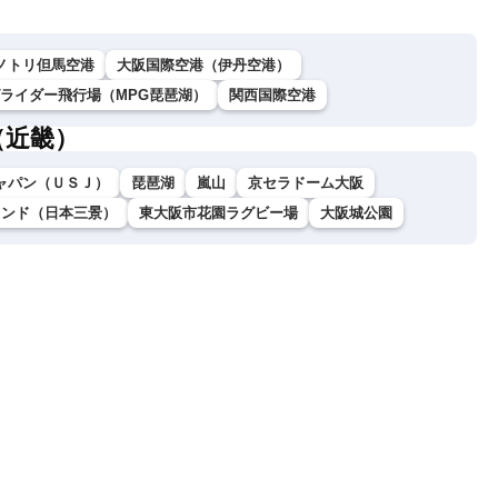
ノトリ但馬空港
大阪国際空港（伊丹空港）
グライダー飛行場（MPG琵琶湖）
関西国際空港
（近畿）
ャパン（ＵＳＪ）
琵琶湖
嵐山
京セラドーム大阪
ランド（日本三景）
東大阪市花園ラグビー場
大阪城公園