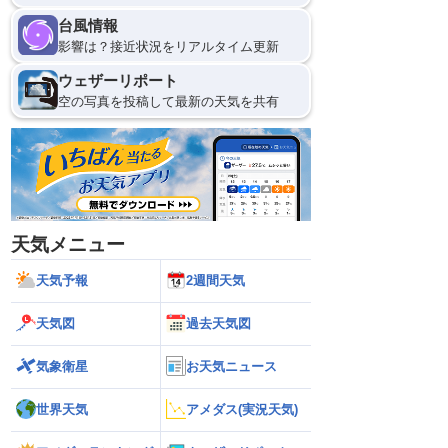
台風情報
影響は？接近状況をリアルタイム更新
ウェザーリポート
空の写真を投稿して最新の天気を共有
天気メニュー
天気予報
2週間天気
天気図
過去天気図
気象衛星
お天気ニュース
世界天気
アメダス(実況天気)