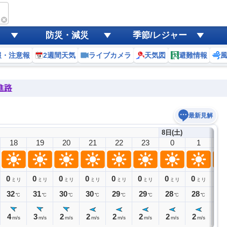
防災・減災
季節/レジャー
報・注意報
2週間天気
ライブカメラ
天気図
避難情報
進路
最新見解
8日(土)
18
19
20
21
22
23
0
1
2
0
0
0
0
0
0
0
0
0
ミリ
ミリ
ミリ
ミリ
ミリ
ミリ
ミリ
ミリ
32
31
30
30
29
29
28
28
28
℃
℃
℃
℃
℃
℃
℃
℃
4
3
2
2
2
2
2
2
1
m/s
m/s
m/s
m/s
m/s
m/s
m/s
m/s
m