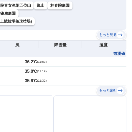
剛院青女滝附五位山
嵐山
桂春院庭園
孤篷庵庭園
上競技場兼球技場)
もっと見る
風
降雪量
湿度
観測値
36.2℃
(
11:53
)
35.8℃
(
11:19
)
35.6℃
(
11:32
)
もっと読む