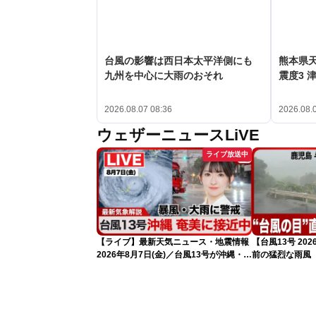
台風の影響は西日本太平洋側にも
熊本県
九州を中心に大雨のおそれ
震度3 
2026.08.07 08:36
2026.08.
ウェザーニュースLiVE
ライブ放送中
【ライブ】最新天気ニュース・地震情報
【台風13号 2
2026年8月7日(金)／台風13号が沖縄・奄
前の猛烈な雨風
美に最接近へ 令和8年熊本地震情報
になるおそれ
〈ウェザーニュースLiVEコーヒータイ
ム・江川清音／有賀哲夫〉