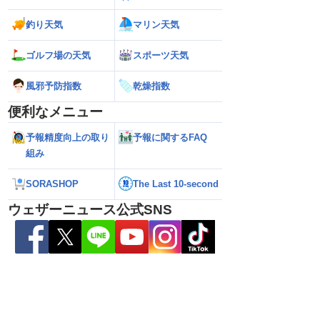
釣り天気
マリン天気
ゴルフ場の天気
スポーツ天気
風邪予防指数
乾燥指数
便利なメニュー
予報精度向上の取り
予報に関するFAQ
組み
SORASHOP
The Last 10-second
ウェザーニュース公式SNS
6】台風13号による熊本
【雨情報】西〜東日本太平洋側は台風の
【台風15号 202
7日9時更新）
影響で強雨 九州では大雨のおそれ
接近のおそれ（7日