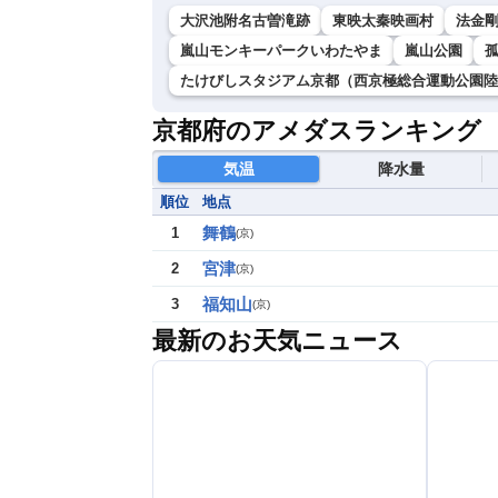
大沢池附名古曽滝跡
東映太秦映画村
法金
嵐山モンキーパークいわたやま
嵐山公園
たけびしスタジアム京都（西京極総合運動公園陸
京都府のアメダスランキング
気温
降水量
順位
地点
舞鶴
1
(
京
)
宮津
2
(
京
)
福知山
3
(
京
)
最新のお天気ニュース