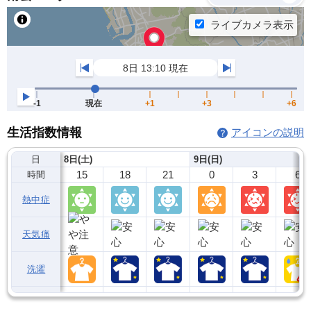
生活指数情報
アイコンの説明
日
8日(土)
9日(日)
15
18
21
0
3
6
時間
熱中症
天気痛
洗濯