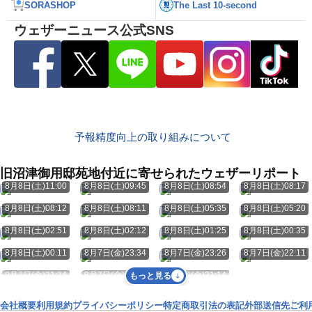
SORASHOP
The Last 10-second
ウェザーニュース公式SNS
予報精度向上の取り組みについて
旧沼津御用邸苑地付近に寄せられたウェザーリポート
8月8日(土)11:00
8月8日(土)09:45
8月8日(土)08:54
8月8日(土)08:17
8月8日(土)08:12
8月8日(土)08:11
8月8日(土)05:35
8月8日(土)05:20
8月8日(土)02:51
8月8日(土)02:12
8月8日(土)01:25
8月8日(土)00:35
8月8日(土)00:11
8月7日(金)23:34
8月7日(金)23:26
8月7日(金)22:11
8月7日(金)21:24
8月7日(金)21:23
8月7日(金)21:14
もっと見る
会社概要
利用規約
プライバシーポリシー
特定商取引法の表記
外部送信先
ご利