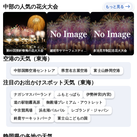
ーニュースLiVEムーン・戸
中部の人気の花火大会
もっと見る
北美月／芳野達郎〉
第80回按針祭海の花火大会
越前市サマーフェスティバル花火大会
多治見市制記念花火大会
空港の天気（東海）
中部国際空港セントレア
県営名古屋空港
富士山静岡空港
注目のお出かけスポット天気（東海）
ナガシマスパーランド
ふもとっぱら
伊勢神宮(内宮)
道の駅朝霧高原
御殿場プレミアム・アウトレット
中京競馬場
浜名湖パルパル
レゴランド・ジャパン
鈴鹿サーキットパーク
富士山こどもの国
静岡県の各地の天気