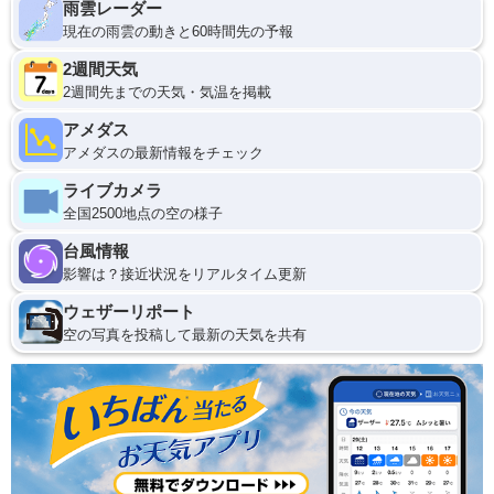
雨雲レーダー
現在の雨雲の動きと60時間先の予報
2週間天気
2週間先までの天気・気温を掲載
アメダス
アメダスの最新情報をチェック
ライブカメラ
全国2500地点の空の様子
台風情報
影響は？接近状況をリアルタイム更新
ウェザーリポート
空の写真を投稿して最新の天気を共有