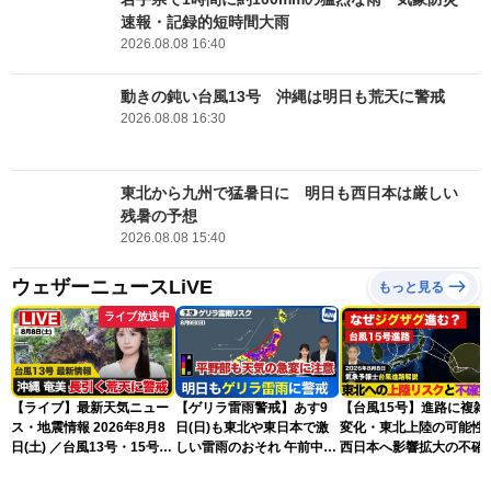
速報・記録的短時間大雨
2026.08.08 16:40
動きの鈍い台風13号 沖縄は明日も荒天に警戒
2026.08.08 16:30
東北から九州で猛暑日に 明日も西日本は厳しい
残暑の予想
2026.08.08 15:40
ウェザーニュースLiVE
もっと見る
ライブ放送中
【ライブ】最新天気ニュー
【ゲリラ雷雨警戒】あす9
【台風15号】進路に複雑
ス・地震情報 2026年8月8
日(日)も東北や東日本で激
変化・東北上陸の可能性
日(土) ／台風13号・15号
しい雷雨のおそれ 午前中か
西日本へ影響拡大の不確
ゲリラ雷雨最新見解 令和
ら雨雲急発達の危険も
性
8年熊本地震情報〈ウェザ