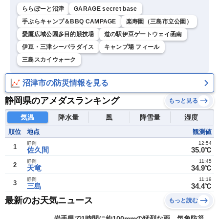
ららぽーと沼津
GARAGE secret base
手ぶらキャンプ＆BBQ CAMPAGE
楽寿園（三島市立公園）
愛鷹広域公園多目的競技場
道の駅伊豆ゲートウェイ函南
伊豆・三津シーパラダイス
キャンプ場 フィール
三島スカイウォーク
沼津市の防災情報を見る
静岡県のアメダスランキング
もっと見る
気温
降水量
風
降雪量
湿度
順位
地点
観測値
静岡
12:54
1
佐久間
35.0℃
静岡
11:45
2
天竜
34.9℃
静岡
11:19
3
三島
34.4℃
最新のお天気ニュース
もっと読む
岩手県で1時間に約100mmの猛烈な雨 気象防災