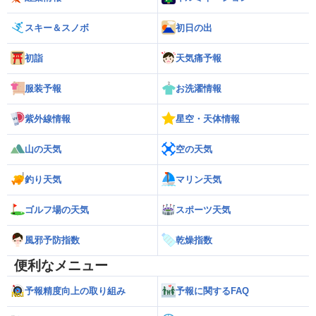
スキー＆スノボ
初日の出
初詣
天気痛予報
服装予報
お洗濯情報
紫外線情報
星空・天体情報
山の天気
空の天気
釣り天気
マリン天気
ゴルフ場の天気
スポーツ天気
風邪予防指数
乾燥指数
便利なメニュー
予報精度向上の取り組み
予報に関するFAQ