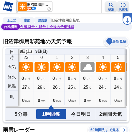
旧沼津御用邸苑地
32
/
26
検索
現在地
雨雲レーダー
台風情報
地震情報
警報・注意報
2週間天気
ラ
旧沼津御用邸苑地
トップ
中部
静岡県
台風情報
台風13号・15号｜今後の予想進路
旧沼津御用邸苑地の天気予報
最新見解
日
8日(土)
9日(日)
22
23
0
1
2
3
4
5
時
天気
降水
0
0
0
0
0
0
0
0
0
ミリ
ミリ
ミリ
ミリ
ミリ
ミリ
ミリ
ミリ
気温
27
27
26
26
25
25
24
24
2
℃
℃
℃
℃
℃
℃
℃
℃
風
1
0
0
0
0
0
0
0
0
m/s
m/s
m/s
m/s
m/s
m/s
m/s
m/s
5分毎
1時間毎
今日明日
2週間天気
雨雲レーダー
60時間先まで見る