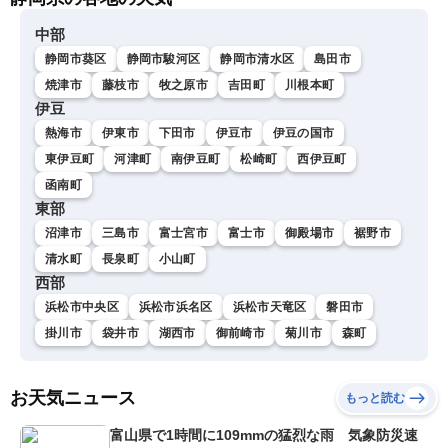
中部
静岡市葵区
静岡市駿河区
静岡市清水区
島田市
焼津市
藤枝市
牧之原市
吉田町
川根本町
伊豆
熱海市
伊東市
下田市
伊豆市
伊豆の国市
東伊豆町
河津町
南伊豆町
松崎町
西伊豆町
函南町
東部
沼津市
三島市
富士宮市
富士市
御殿場市
裾野市
清水町
長泉町
小山町
西部
浜松市中央区
浜松市浜名区
浜松市天竜区
磐田市
掛川市
袋井市
湖西市
御前崎市
菊川市
森町
お天気ニュース
もっと読む
富山県で1時間に109mmの猛烈な雨 気象防災速