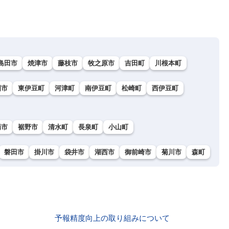
島田市
焼津市
藤枝市
牧之原市
吉田町
川根本町
国市
東伊豆町
河津町
南伊豆町
松崎町
西伊豆町
場市
裾野市
清水町
長泉町
小山町
磐田市
掛川市
袋井市
湖西市
御前崎市
菊川市
森町
予報精度向上の取り組みについて