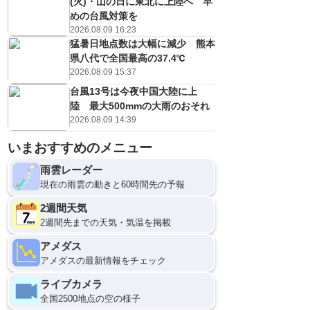
(火)・山の日に東北に上陸へ 早
めの台風対策を
2026.08.09 16:23
猛暑日地点数は大幅に減少 熊本
県八代で全国最高の37.4℃
2026.08.09 15:37
台風13号は今夜中国大陸に上
陸 最大500mmの大雨のおそれ
2026.08.09 14:39
いまおすすめのメニュー
雨雲レーダー
現在の雨雲の動きと60時間先の予報
2週間天気
2週間先までの天気・気温を掲載
アメダス
アメダスの最新情報をチェック
ライブカメラ
全国2500地点の空の様子