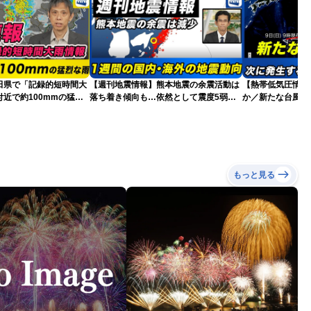
田県で「記録的短時間大
【週刊地震情報】熊本地震の余震活動は
【熱帯低気圧情報 
近で約100mmの猛烈
落ち着き傾向も…依然として震度5弱警
か／新たな台風発
戒
本への影響は？(9日
もっと見る