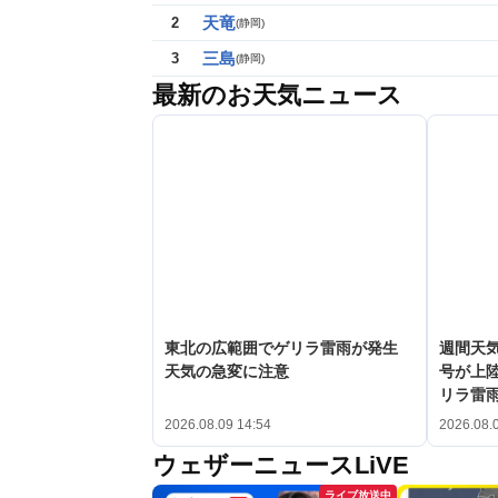
天竜
2
(
静岡
)
三島
3
(
静岡
)
最新のお天気ニュース
東北の広範囲でゲリラ雷雨が発生
週間天気
天気の急変に注意
号が上
リラ雷
2026.08.09 14:54
2026.08.
ウェザーニュースLiVE
ライブ放送中