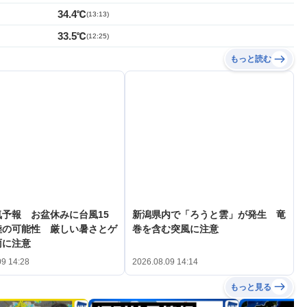
34.4℃
(
13:13
)
33.5℃
(
12:25
)
もっと読む
予報 お盆休みに台風15
新潟県内で「ろうと雲」が発生 竜
陸の可能性 厳しい暑さとゲ
巻を含む突風に注意
雨に注意
09 14:28
2026.08.09 14:14
もっと見る