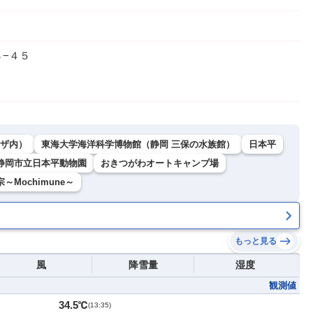
−４５
ザ内）
東海大学海洋科学博物館（静岡 三保の水族館）
日本平
静岡市立日本平動物園
おきつがわオートキャンプ場
～Mochimune～
もっと見る
風
降雪量
湿度
観測値
34.5℃
(
13:35
)