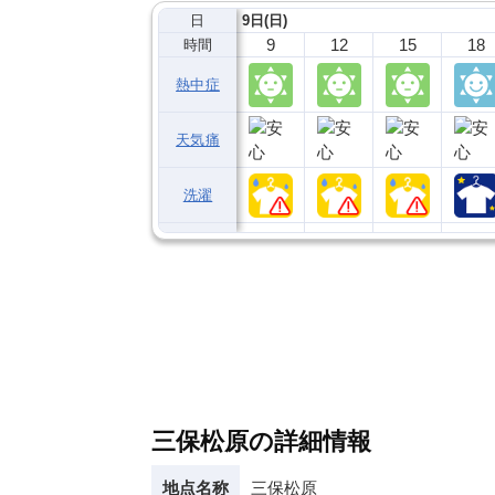
日
9日(日)
9
12
15
18
時間
熱中症
天気痛
洗濯
三保松原の詳細情報
地点名称
三保松原