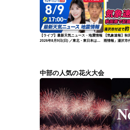
【ライブ】最新天気ニュース・地震情報
【気象速報】秋
2026年8月9日(日) ／東北・東日本は急
雨情報」湯沢市付
な雷雨に注意〈ウェザーニュースLiVEイ
な雨
ブニング・戸北美月／芳野達郎〉
中部の人気の花火大会