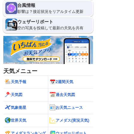
台風情報
影響は？接近状況をリアルタイム更新
ウェザーリポート
空の写真を投稿して最新の天気を共有
天気メニュー
天気予報
2週間天気
天気図
過去天気図
気象衛星
お天気ニュース
世界天気
アメダス(実況天気)
アメダスランキング
ウェザーリポート