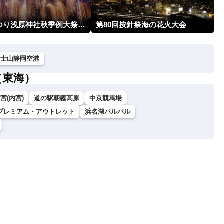
片貝まつり浅原神社秋季例大祭奉納大煙火
第80回按針祭海の花火大会
富士山静岡空港
（東海）
宮(内宮)
道の駅朝霧高原
中京競馬場
プレミアム・アウトレット
浜名湖パルパル