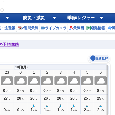
防災・減災
季節/レジャー
報・注意報
2週間天気
ライブカメラ
天気図
避難情報
後の予想進路
最新見解
10日(月)
23
0
1
2
3
4
5
6
7
0
0
0
0
0
0
0
0
0
ミリ
ミリ
ミリ
ミリ
ミリ
ミリ
ミリ
ミリ
27
26
26
26
26
26
25
25
26
℃
℃
℃
℃
℃
℃
℃
℃
0
0
1
1
1
1
2
2
2
m/s
m/s
m/s
m/s
m/s
m/s
m/s
m/s
m