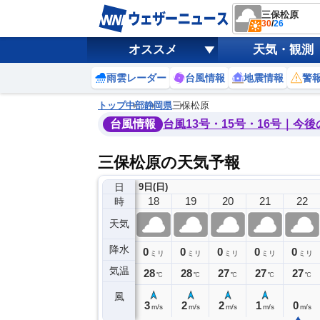
三保松原
30
/
26
オススメ
天気・観測
雨雲レーダー
台風情報
地震情報
警
トップ
中部
静岡県
三保松原
台風情報
台風13号・15号・16号｜今
三保松原の天気予報
日
9日(日)
14
15
16
17
18
19
20
21
22
時
天気
降水
0
0
0
0
0
0
0
0
ミリ
ミリ
ミリ
ミリ
ミリ
ミリ
ミリ
ミリ
ミリ
気温
30
30
30
29
28
28
27
27
27
℃
℃
℃
℃
℃
℃
℃
℃
℃
風
4
3
3
3
3
2
2
1
0
m/s
m/s
m/s
m/s
m/s
m/s
m/s
m/s
m/s