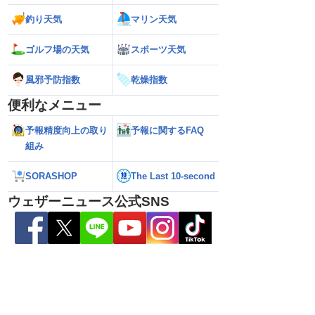
釣り天気
マリン天気
ゴルフ場の天気
スポーツ天気
風邪予防指数
乾燥指数
2026】台風16号発生
【ゲリラ雷雨情報】東北〜中国地方の広
【台風15号 202
生予想 今後の進路と日
い範囲で急な雷雨に警戒
陸のおそれ 最新の
便利なメニュー
 12時更新)
（9日6時更新）
予報精度向上の取り
予報に関するFAQ
組み
SORASHOP
The Last 10-second
ウェザーニュース公式SNS