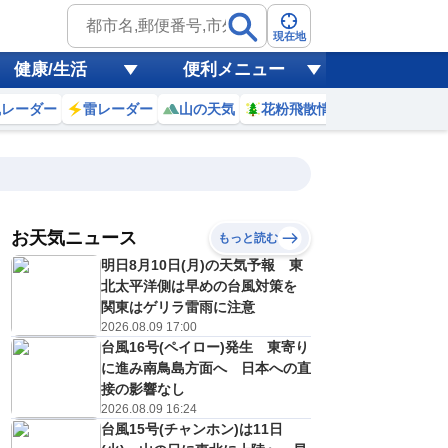
現在地
健康/生活
便利メニュー
風レーダー
雷レーダー
山の天気
花粉飛散情報
世界天気
お天気ニュース
もっと読む
明日8月10日(月)の天気予報 東
8
9
10
11
12
13
14
15
北太平洋側は早めの台風対策を
関東はゲリラ雷雨に注意
2026.08.09 17:00
台風16号(ペイロー)発生 東寄り
0
0
0
0
0
0
0
0
ミリ
ミリ
ミリ
ミリ
ミリ
ミリ
ミリ
ミリ
ミリ
に進み南鳥島方面へ 日本への直
28
28
29
30
31
31
31
30
℃
℃
℃
℃
℃
℃
℃
℃
℃
接の影響なし
2026.08.09 16:24
2
1
1
2
3
4
4
4
台風15号(チャンホン)は11日
/s
m/s
m/s
m/s
m/s
m/s
m/s
m/s
m/s