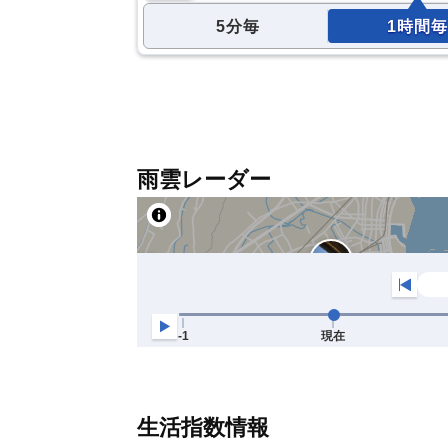
5分毎
1時間毎
雨雲レーダー
生活指数情報