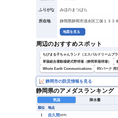
ふりがな
みほのまつばら
所在地
静岡県静岡市清水区三保１３３８
地図を見る
周辺のおすすめスポット
ちびまる子ちゃんランド（エスパルドリームプラ
草薙総合運動場硬式野球場（静岡草薙球場）
Whole Earth Communications
RVパーク 用宗
静岡市の防災情報を見る
静岡県のアメダスランキング
気温
降水量
順位
地点
佐久間
1
(
静岡
)