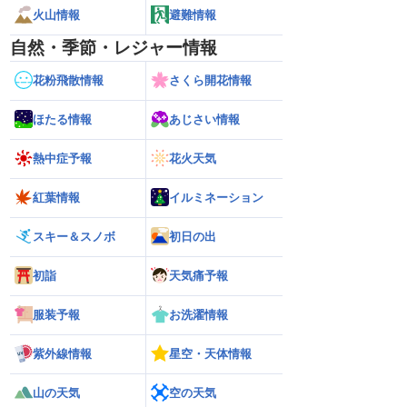
火山情報
避難情報
自然・季節・レジャー情報
花粉飛散情報
さくら開花情報
ほたる情報
あじさい情報
熱中症予報
花火天気
紅葉情報
イルミネーション
スキー＆スノボ
初日の出
初詣
天気痛予報
服装予報
お洗濯情報
紫外線情報
星空・天体情報
山の天気
空の天気