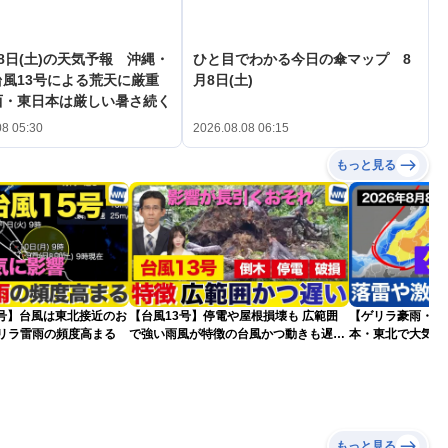
8日(土)の天気予報 沖縄・
ひと目でわかる今日の傘マップ 8
風13号による荒天に厳重
月8日(土)
西・東日本は厳しい暑さ続く
08 05:30
2026.08.08 06:15
もっと見る
5号】台風は東北接近のお
【台風13号】停電や屋根損壊も 広範囲
【ゲリラ豪雨・落
ゲリラ雷雨の頻度高まる
で強い雨風が特徴の台風かつ動きも遅く
本・東北で大気の
影響が長引くおそれ
2026.08.08
もっと見る