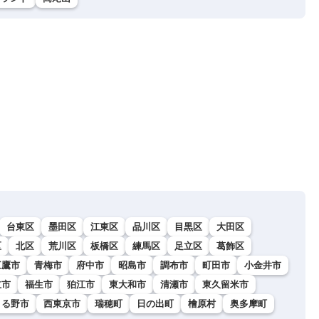
台東区
墨田区
江東区
品川区
目黒区
大田区
区
北区
荒川区
板橋区
練馬区
足立区
葛飾区
三鷹市
青梅市
府中市
昭島市
調布市
町田市
小金井市
立市
福生市
狛江市
東大和市
清瀬市
東久留米市
きる野市
西東京市
瑞穂町
日の出町
檜原村
奥多摩町