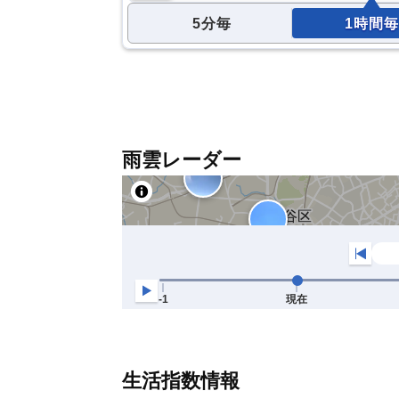
5分毎
1時間毎
雨雲レーダー
生活指数情報