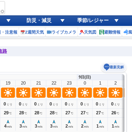
防災・減災
季節/レジャー
報・注意報
2週間天気
ライブカメラ
天気図
避難情報
進路
最新見解
9日(日)
19
20
21
22
23
0
1
2
3
0
0
0
0
0
0
0
0
0
ミリ
ミリ
ミリ
ミリ
ミリ
ミリ
ミリ
ミリ
29
28
28
28
27
27
27
26
26
℃
℃
℃
℃
℃
℃
℃
℃
4
3
3
3
2
2
1
1
1
m/s
m/s
m/s
m/s
m/s
m/s
m/s
m/s
m