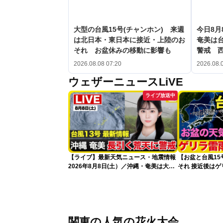
大型の台風15号(チャンホン) 来週
今日8月
は北日本・東日本に接近・上陸のお
奄美は台
それ お盆休みの移動に影響も
警戒 
2026.08.08 07:20
2026.08.
ウェザーニュースLiVE
ライブ放送中
【ライブ】最新天気ニュース・地震情報
【お盆と台風1
2026年8月8日(土）／沖縄・奄美は大荒
それ 接近後は
れの天気が続く／令和8年熊本地震情報
〈ウェザーニュースLiVEコーヒータイ
ム・青原桃香／山口剛央〉
関東の人気の花火大会