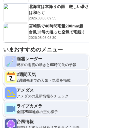
北海道は本降りの雨 厳しい暑さ
は和らぐ
2026.08.08 09:55
宮崎県で48時間雨量200mm超
台風13号の湿った空気で雨続く
2026.08.08 08:30
いまおすすめのメニュー
雨雲レーダー
現在の雨雲の動きと60時間先の予報
2週間天気
2週間先までの天気・気温を掲載
アメダス
アメダスの最新情報をチェック
ライブカメラ
全国2500地点の空の様子
台風情報
影響は？接近状況をリアルタイム更新