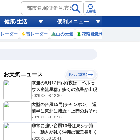
現在地
健康/生活
便利メニュー
風レーダー
雷レーダー
山の天気
花粉飛散情報
世界天気
お天気ニュース
もっと読む
来週の8月12日(水)夜は「ペルセ
4
5
6
7
8
9
10
11
ウス座流星群」多くの流星が出現
2026.08.08 12:30
大型の台風15号(チャンホン) 週
0
0
0
0
0
0
0
0
前半に東北に接近・上陸のおそれ
ミリ
ミリ
ミリ
ミリ
ミリ
ミリ
ミリ
ミリ
ミリ
2026.08.08 10:50
26
26
26
27
28
29
30
31
℃
℃
℃
℃
℃
℃
℃
℃
℃
非常に強い台風13号は東シナ海
へ 動きが鈍く沖縄は荒天長引く
1
1
1
1
2
2
3
3
/s
m/s
m/s
m/s
m/s
m/s
m/s
m/s
m/s
2026.08.08 10:41