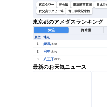
東京タワー
芝公園
旧浜離宮庭園
日比谷
秩父宮ラグビー場
青山学院記念館
東京都のアメダスランキング
気温
降水量
順位
地点
練馬
1
(
東京
)
府中
2
(
東京
)
八王子
3
(
東京
)
最新のお天気ニュース