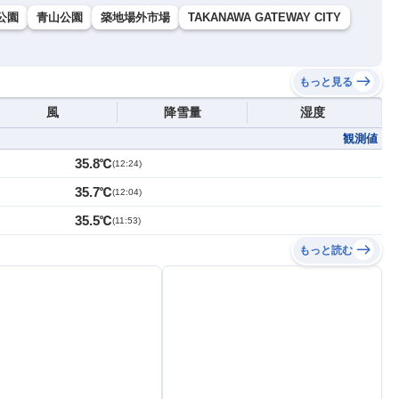
公園
青山公園
築地場外市場
TAKANAWA GATEWAY CITY
もっと見る
風
降雪量
湿度
観測値
35.8℃
(
12:24
)
35.7℃
(
12:04
)
35.5℃
(
11:53
)
もっと読む