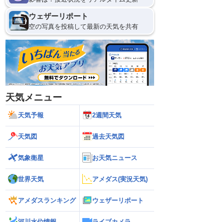
ウェザーリポート
空の写真を投稿して最新の天気を共有
天気メニュー
天気予報
2週間天気
天気図
過去天気図
気象衛星
お天気ニュース
世界天気
アメダス(実況天気)
アメダスランキング
ウェザーリポート
河川水位情報
ライブカメラ