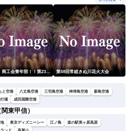
燃えよ！商工会青年部！！第23回こうのす花火大会
第59回常総きぬ川花火大会
もと空港
八丈島空港
三宅島空港
神津島空港
新島空港
飛行場
成田国際空港
（関東甲信）
高地
東京ディズニーシー
江ノ島
道の駅美ヶ原高原
イランド
高尾山