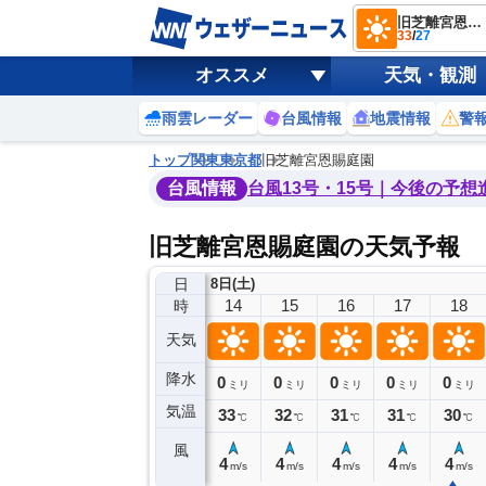
旧芝離宮恩賜庭園
33
/
27
オススメ
天気・観測
雨雲レーダー
台風情報
地震情報
警
トップ
関東
東京都
旧芝離宮恩賜庭園
台風情報
台風13号・15号｜今後の予想
旧芝離宮恩賜庭園の天気予報
日
8日(土)
10
11
12
13
14
15
16
17
18
時
天気
降水
0
0
0
0
0
0
0
0
ミリ
ミリ
ミリ
ミリ
ミリ
ミリ
ミリ
ミリ
ミリ
気温
31
32
33
33
33
32
31
31
30
℃
℃
℃
℃
℃
℃
℃
℃
℃
風
4
4
5
4
4
4
4
4
4
m/s
m/s
m/s
m/s
m/s
m/s
m/s
m/s
m/s