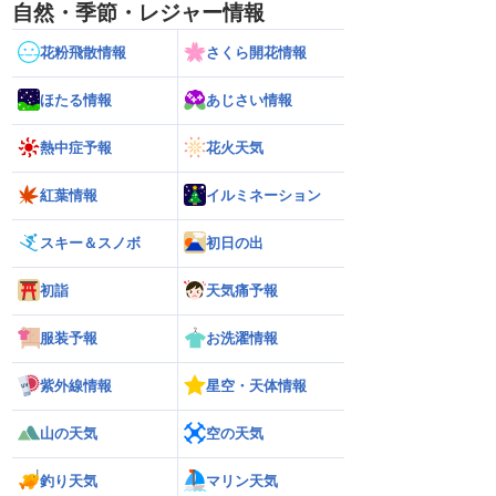
自然・季節・レジャー情報
花粉飛散情報
さくら開花情報
ほたる情報
あじさい情報
熱中症予報
花火天気
紅葉情報
イルミネーション
スキー＆スノボ
初日の出
初詣
天気痛予報
服装予報
お洗濯情報
紫外線情報
星空・天体情報
山の天気
空の天気
釣り天気
マリン天気