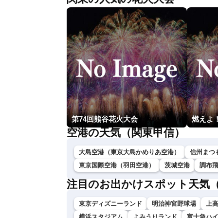
第74回熊谷花火大会
空港の天気（関東甲信）
大島空港（東京大島かめりあ空港）
信州まつ
東京国際空港（羽田空港）
茨城空港
調布
注目のお出かけスポット天気
東京ディズニーランド
明治神宮野球場
上
横浜スタジアム
よみうりランド
富士急ハ