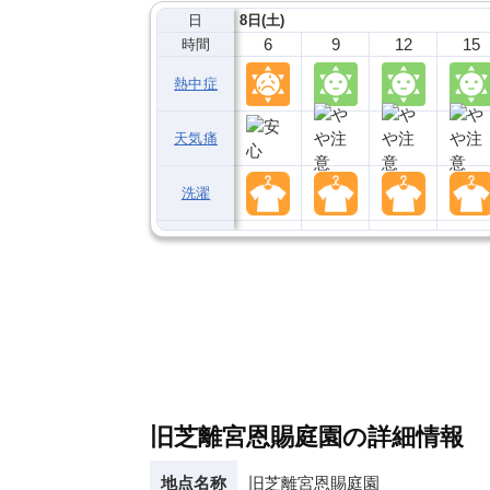
日
8日(土)
6
9
12
15
時間
熱中症
天気痛
洗濯
旧芝離宮恩賜庭園の詳細情報
地点名称
旧芝離宮恩賜庭園