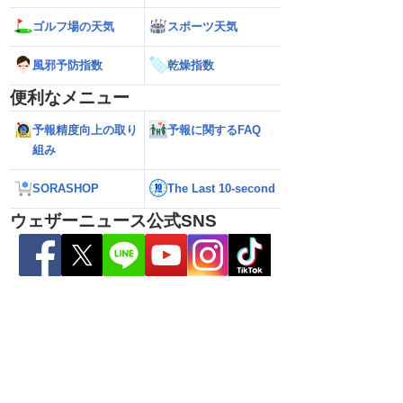
ゴルフ場の天気
スポーツ天気
風邪予防指数
乾燥指数
便利なメニュー
予報精度向上の取り
予報に関するFAQ
組み
SORASHOP
The Last 10-second
ウェザーニュース公式SNS
雷警戒】午後は東日
【台風13号 2026】台風離れてもスパイ
【台風15号 202
状態が非常に不安定に
ラルバンドによる大雨警戒（8日6時情
響するおそれ（8日
報）