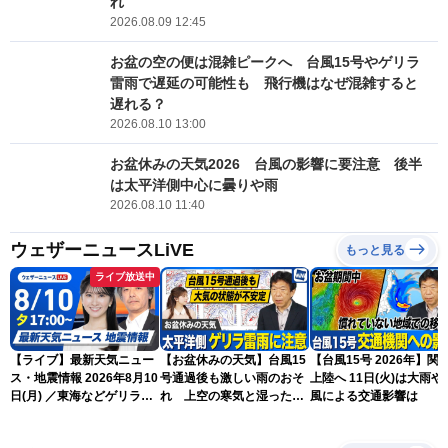
れ
2026.08.09 12:45
お盆の空の便は混雑ピークへ 台風15号やゲリラ
雷雨で遅延の可能性も 飛行機はなぜ混雑すると
遅れる？
2026.08.10 13:00
お盆休みの天気2026 台風の影響に要注意 後半
は太平洋側中心に曇りや雨
2026.08.10 11:40
ウェザーニュースLiVE
もっと見る
ライブ放送中
【ライブ】最新天気ニュー
【お盆休みの天気】台風15
【台風15号 2026年】関
ス・地震情報 2026年8月10
号通過後も激しい雨のおそ
上陸へ 11日(火)は大雨や
日(月) ／東海などゲリラ雷
れ 上空の寒気と湿った空
風による交通影響は
雨に注意 東北や関東は早め
気でゲリラ雷雨に注意
の台風対策を〈ウェザーニ