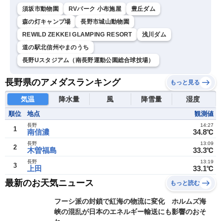
須坂市動物園
RVパーク 小布施屋
豊丘ダム
森の灯キャンプ場
長野市城山動物園
REWILD ZEKKEI GLAMPING RESORT
浅川ダム
道の駅北信州やまのうち
長野Uスタジアム（南長野運動公園総合球技場）
長野県のアメダスランキング
もっと見る
気温
降水量
風
降雪量
湿度
順位
地点
観測値
長野
14:27
1
南信濃
34.8℃
長野
13:09
2
木曽福島
33.3℃
長野
13:19
3
上田
33.1℃
最新のお天気ニュース
もっと読む
フーシ派の封鎖で紅海の物流に変化 ホルムズ海
峡の混乱が日本のエネルギー輸送にも影響のおそ