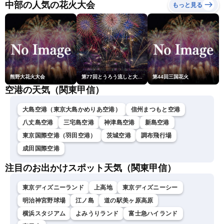
ュースLiVEイブニング・駒
中部の人気の花火大会
もっと見る
木結衣／宇野沢達也〉
熊野大花火大会
第77回とうろう流しと大花火大会
第44回三国花火
空港の天気（関東甲信）
大島空港（東京大島かめりあ空港）
信州まつもと空港
八丈島空港
三宅島空港
神津島空港
新島空港
東京国際空港（羽田空港）
茨城空港
調布飛行場
成田国際空港
注目のお出かけスポット天気（関東甲信）
東京ディズニーランド
上高地
東京ディズニーシー
明治神宮野球場
江ノ島
道の駅美ヶ原高原
横浜スタジアム
よみうりランド
富士急ハイランド