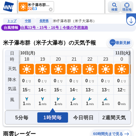
米子瀑布群（米子大瀑布）
22
/
13
検索
現在地
雨雲レーダー
台風情報
地震情報
警報・注意報
2週間天気
ラ
米子瀑布群（米子大瀑布）
トップ
中部
長野県
台風情報
台風13号・15号・16号｜今後の予想進路
米子瀑布群（米子大瀑布）の天気予報
最新見解
日
10日(月)
11日(火)
17
18
19
20
21
22
23
0
時
天気
降水
0
0
0
0
0
0
0
0
0
ミリ
ミリ
ミリ
ミリ
ミリ
ミリ
ミリ
ミリ
気温
17
15
14
15
14
13
13
12
1
℃
℃
℃
℃
℃
℃
℃
℃
風
1
1
1
1
1
1
1
0
0
m/s
m/s
m/s
m/s
m/s
m/s
m/s
m/s
5分毎
1時間毎
今日明日
2週間天気
雨雲レーダー
60時間先まで見る