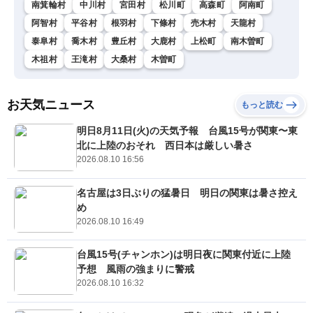
南箕輪村
中川村
宮田村
松川町
高森町
阿南町
阿智村
平谷村
根羽村
下條村
売木村
天龍村
泰阜村
喬木村
豊丘村
大鹿村
上松町
南木曽町
木祖村
王滝村
大桑村
木曽町
お天気ニュース
もっと読む
明日8月11日(火)の天気予報 台風15号が関東〜東
北に上陸のおそれ 西日本は厳しい暑さ
2026.08.10 16:56
名古屋は3日ぶりの猛暑日 明日の関東は暑さ控え
め
2026.08.10 16:49
台風15号(チャンホン)は明日夜に関東付近に上陸
予想 風雨の強まりに警戒
2026.08.10 16:32