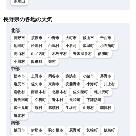
高尾山
長野県の各地の天気
北部
長野市
須坂市
中野市
大町市
飯山市
千曲市
池田町
松川村
白馬村
小谷村
坂城町
小布施町
高山村
山ノ内町
木島平村
野沢温泉村
信濃町
小川村
飯綱町
栄村
中部
松本市
上田市
岡谷市
諏訪市
小諸市
茅野市
塩尻市
佐久市
東御市
安曇野市
小海町
川上村
南牧村
南相木村
北相木村
佐久穂町
軽井沢町
御代田町
立科町
青木村
長和町
下諏訪町
富士見町
原村
麻績村
生坂村
山形村
朝日村
筑北村
南部
飯田市
伊那市
駒ヶ根市
辰野町
箕輪町
飯島町