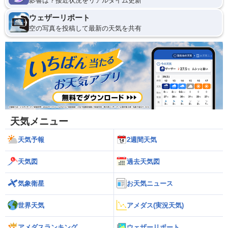
影響は？接近状況をリアルタイム更新
ウェザーリポート
空の写真を投稿して最新の天気を共有
天気メニュー
天気予報
2週間天気
天気図
過去天気図
気象衛星
お天気ニュース
世界天気
アメダス(実況天気)
アメダスランキング
ウェザーリポート