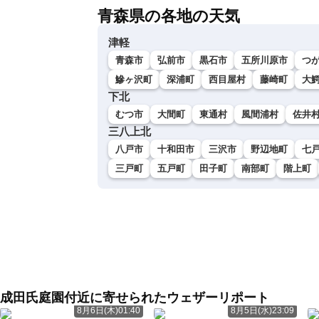
青森県の各地の天気
津軽
青森市
弘前市
黒石市
五所川原市
つ
鰺ヶ沢町
深浦町
西目屋村
藤崎町
大
下北
むつ市
大間町
東通村
風間浦村
佐井
三八上北
八戸市
十和田市
三沢市
野辺地町
七
三戸町
五戸町
田子町
南部町
階上町
成田氏庭園付近に寄せられたウェザーリポート
8月6日(木)01:40
8月5日(水)23:09