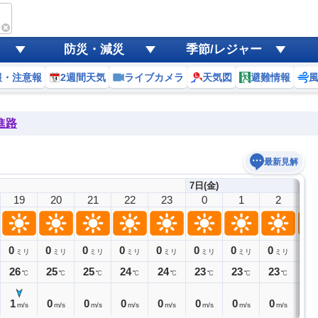
防災・減災
季節/レジャー
報・注意報
2週間天気
ライブカメラ
天気図
避難情報
進路
最新見解
7日(金)
19
20
21
22
23
0
1
2
3
0
0
0
0
0
0
0
0
0
ミリ
ミリ
ミリ
ミリ
ミリ
ミリ
ミリ
ミリ
26
25
25
24
24
23
23
23
23
℃
℃
℃
℃
℃
℃
℃
℃
1
0
0
0
0
0
0
0
0
m/s
m/s
m/s
m/s
m/s
m/s
m/s
m/s
m