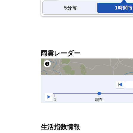
5分毎
1時間毎
雨雲レーダー
生活指数情報