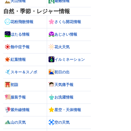
火山情報
避難情報
自然・季節・レジャー情報
花粉飛散情報
さくら開花情報
ほたる情報
あじさい情報
熱中症予報
花火天気
紅葉情報
イルミネーション
スキー＆スノボ
初日の出
初詣
天気痛予報
服装予報
お洗濯情報
紫外線情報
星空・天体情報
山の天気
空の天気