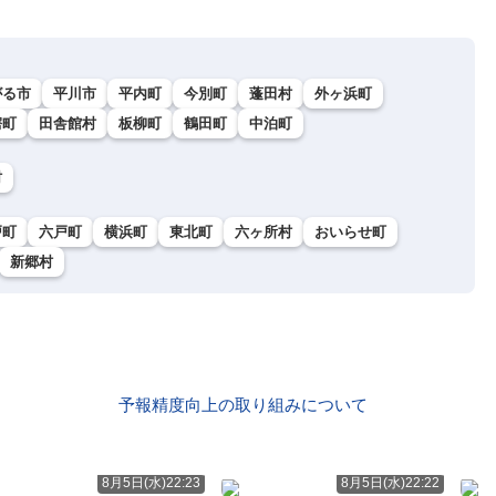
がる市
平川市
平内町
今別町
蓬田村
外ヶ浜町
鰐町
田舎館村
板柳町
鶴田町
中泊町
村
戸町
六戸町
横浜町
東北町
六ヶ所村
おいらせ町
新郷村
予報精度向上の取り組みについて
8月5日(水)22:23
8月5日(水)22:22