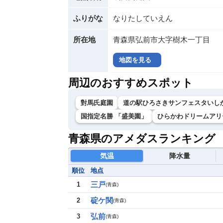
ふりがな
なりたしていえん
所在地
青森県弘前市大字樹木一丁目
地図を見る
周辺のおすすめスポット
對馬氏庭園
道の駅ひろさきサンフェスタいし
国指定名勝 「盛美園」
ひらかわドリームアリ
青森県のアメダスランキング
気温
降水量
順位
地点
三戸
1
(
青森
)
碇ケ関
2
(
青森
)
弘前
3
(
青森
)