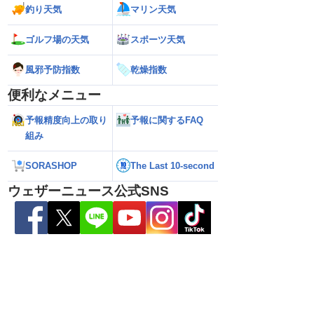
釣り天気
マリン天気
は通勤通学時も弱い雨
【台風15号 2026年】日本の東の海上に
【台風13号 202
ゴルフ場の天気
スポーツ天気
やすい
近づいてくる可能性 今後の進路に注意
に接近 接近前から
（6日3時更新）
時更新）
風邪予防指数
乾燥指数
便利なメニュー
予報精度向上の取り
予報に関するFAQ
組み
SORASHOP
The Last 10-second
ウェザーニュース公式SNS