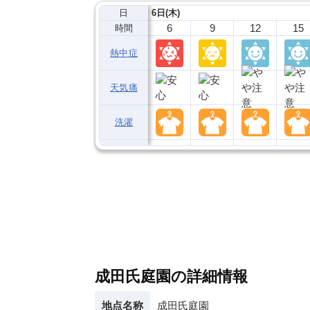
日
6日(木)
6
9
12
15
時間
熱中症
天気痛
洗濯
成田氏庭園の詳細情報
地点名称
成田氏庭園