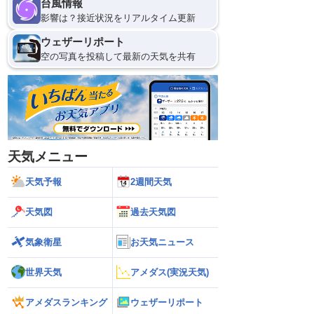
台風情報
影響は？接近状況をリアルタイム更新
ウェザーリポート
空の写真を投稿して最新の天気を共有
天気メニュー
天気予報
2週間天気
天気図
過去天気図
気象衛星
お天気ニュース
世界天気
アメダス(実況天気)
アメダスランキング
ウェザーリポート