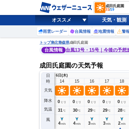
成田氏庭園
31
/
19
オススメ
天気・観測
雨雲レーダー
台風情報
地震情報
警
トップ
東北
青森県
成田氏庭園
台風情報
台風13号・15号｜今後の予想
成田氏庭園の天気予報
日
6日(木)
10
11
12
13
14
15
16
17
18
時
天気
降水
0
0
0
0
0
0
0
0
ミリ
ミリ
ミリ
ミリ
ミリ
ミリ
ミリ
ミリ
ミリ
気温
30
31
31
31
31
30
29
29
28
℃
℃
℃
℃
℃
℃
℃
℃
℃
風
2
2
3
4
4
4
3
3
2
m/s
m/s
m/s
m/s
m/s
m/s
m/s
m/s
m/s