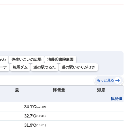
かわ
弥生いこいの広場
清藤氏書院庭園
ーナ
相馬ダム
道の駅つるた
道の駅いかりがせき
もっと見る
風
降雪量
湿度
観測値
34.1℃
(
12:49
)
32.7℃
(
11:38
)
31.9℃
(
13:01
)