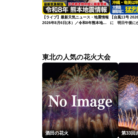
【ライブ】最新天気ニュース・地震情報
【台風13号 2
2026年8月6日(木）／令和8年熊本地震
に 明日午後に
情報／台風13号が大東島地方に最接近
過する見込み 早
沖縄は荒天警戒 〈ウェザーニュース
10時更新
LiVEコーヒータイム・魚住茉由／山口剛
央〉
東北の人気の花火大会
酒田の花火
第33