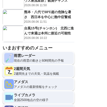
ウス座流星群」観測チャンス
2026.08.06 11:50
熊本・八代で38℃超の危険な暑
さ 西日本を中心に熱中症警戒
2026.08.06 11:51
台風15号(チャンホン) 北西に進
んで来週は本州に接近の可能性
2026.08.06 10:22
いまおすすめのメニュー
雨雲レーダー
現在の雨雲の動きと60時間先の予報
2週間天気
2週間先までの天気・気温を掲載
アメダス
アメダスの最新情報をチェック
ライブカメラ
全国2500地点の空の様子