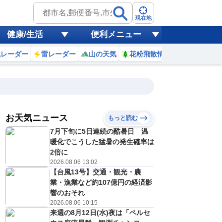
現在地
健康/生活
便利メニュー
風レーダー
雷レーダー
山の天気
花粉飛散情報
世界天気
お天気ニュース
もっと読む
7月下旬に5日連続の酷暑日 温
4
5
6
7
8
9
10
11
暖化でこうした猛暑の発生確率は
2倍に
2026.08.06 13:02
【台風13号】交通・観光・農
0
0
0
0
0
0
0
0
ミリ
ミリ
ミリ
ミリ
ミリ
ミリ
ミリ
ミリ
ミリ
業・漁業など約107億円の経済影
23
23
23
25
28
29
31
32
℃
℃
℃
℃
℃
℃
℃
℃
℃
響のおそれ
2026.08.06 10:15
0
0
0
1
1
1
2
2
来週の8月12日(水)夜は「ペルセ
/s
m/s
m/s
m/s
m/s
m/s
m/s
m/s
m/s