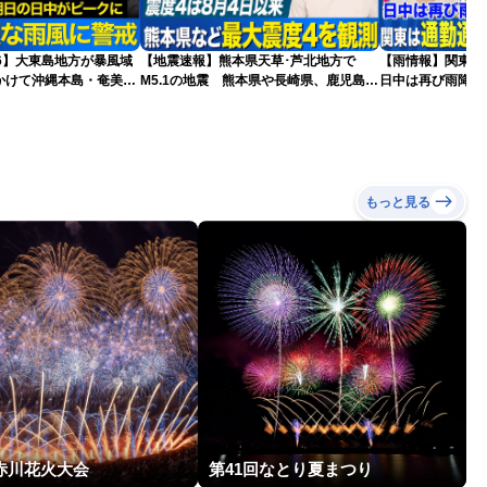
026】大東島地方が暴風域
【地震速報】熊本県天草･芦北地方で
【雨情報】関東
かけて沖縄本島・奄美通
M5.1の地震 熊本県や長崎県、鹿児島県
日中は再び雨降り
めの備えを ※8月6日
で震度4を観測
もっと見る
回赤川花火大会
第41回なとり夏まつり