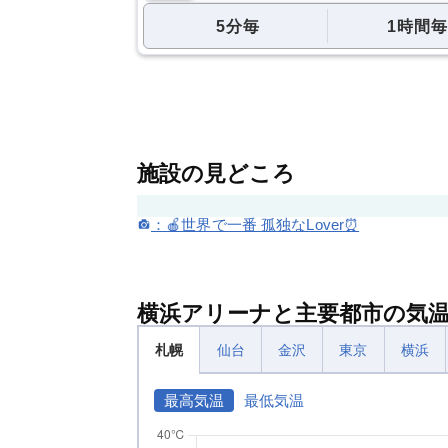
5分毎
1時間毎
施設の見どころ
：🍎世界で一番 孤独なLover⏰
横浜アリーナと主要都市の気
札幌
仙台
金沢
東京
横浜
最高気温
最低気温