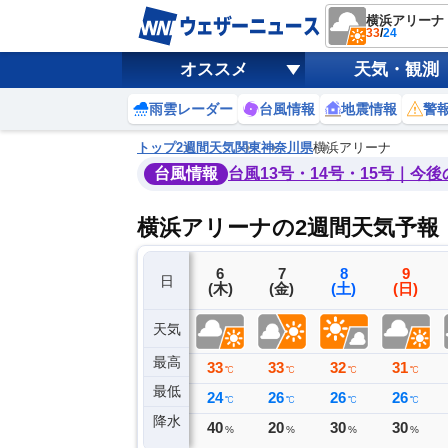
横浜アリーナ
33
/
24
オススメ
天気・観測
雨雲レーダー
台風情報
地震情報
警
トップ
2週間天気
関東
神奈川県
横浜アリーナ
台風情報
台風13号・14号・15号｜今
横浜アリーナの2週間天気予報
3
4
5
6
7
8
9
日
(月)
(火)
(水)
(木)
(金)
(土)
(日)
天気
最高
27
30
31
33
33
32
31
℃
℃
℃
℃
℃
℃
℃
最低
24
23
24
24
26
26
26
℃
℃
℃
℃
℃
℃
℃
降水
0
0
0
40
20
30
30
ミリ
ミリ
ミリ
%
%
%
%