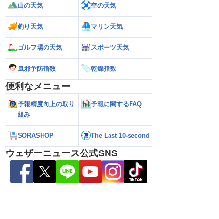
山の天気
空の天気
釣り天気
マリン天気
ゴルフ場の天気
スポーツ天気
風邪予防指数
乾燥指数
便利なメニュー
縄・大東島地方に接近
【予報士解説】台風が再発達するサイン
【台風13号・15号 
おそれ（6日5時更新）
「ERC」とは
縄・大東島地方に接近 荒天が長引
予報精度向上の取り
予報に関するFAQ
れ（5日21時更新）
組み
SORASHOP
The Last 10-second
ウェザーニュース公式SNS