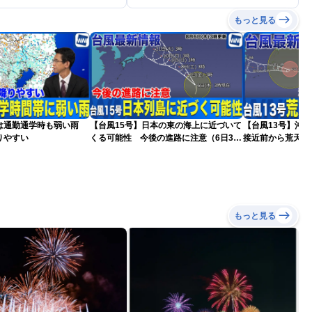
もっと見る
は通勤通学時も弱い雨
【台風15号】日本の東の海上に近づいて
【台風13号】沖
りやすい
くる可能性 今後の進路に注意（6日3時
接近前から荒天の
更新）
もっと見る