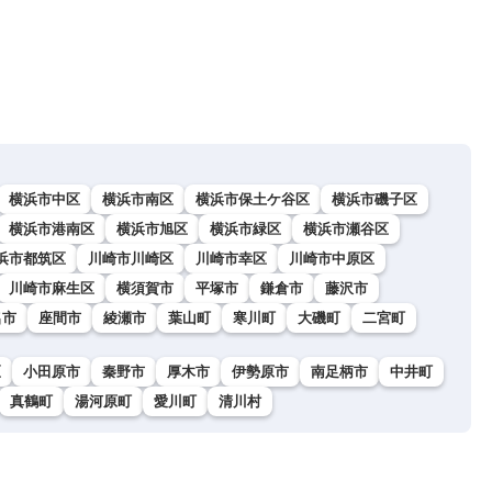
横浜市中区
横浜市南区
横浜市保土ケ谷区
横浜市磯子区
横浜市港南区
横浜市旭区
横浜市緑区
横浜市瀬谷区
浜市都筑区
川崎市川崎区
川崎市幸区
川崎市中原区
川崎市麻生区
横須賀市
平塚市
鎌倉市
藤沢市
名市
座間市
綾瀬市
葉山町
寒川町
大磯町
二宮町
区
小田原市
秦野市
厚木市
伊勢原市
南足柄市
中井町
真鶴町
湯河原町
愛川町
清川村