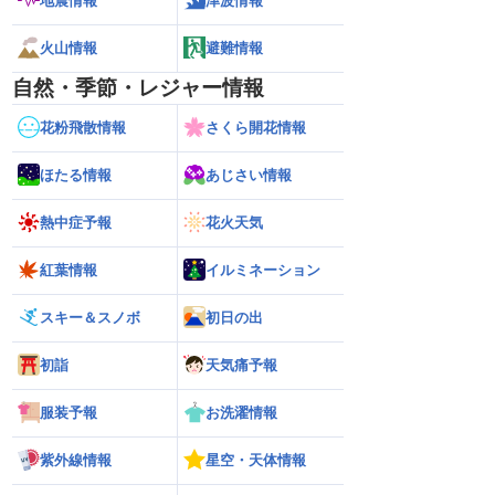
地震情報
津波情報
火山情報
避難情報
自然・季節・レジャー情報
花粉飛散情報
さくら開花情報
ほたる情報
あじさい情報
熱中症予報
花火天気
紅葉情報
イルミネーション
スキー＆スノボ
初日の出
初詣
天気痛予報
服装予報
お洗濯情報
紫外線情報
星空・天体情報