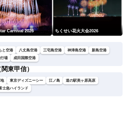
star Carnival 2026
ちくせい花火大会2026
もと空港
八丈島空港
三宅島空港
神津島空港
新島空港
飛行場
成田国際空港
（関東甲信）
高地
東京ディズニーシー
江ノ島
道の駅美ヶ原高原
富士急ハイランド