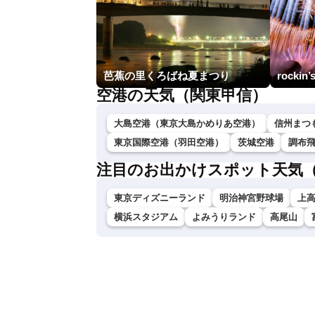
芭蕉の里くろばね夏まつり
rockin’
空港の天気（関東甲信）
大島空港（東京大島かめりあ空港）
信州まつ
東京国際空港（羽田空港）
茨城空港
調布
注目のお出かけスポット天気
東京ディズニーランド
明治神宮野球場
上
横浜スタジアム
よみうりランド
高尾山