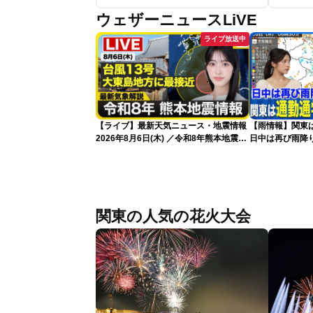
ウェザーニュースLiVE
ライブ放送中
【ライブ】最新天気ニュース・地震情報
【雨情報】関東
2026年8月6日(木) ／令和8年熊本地震情
日中は再び雨降
報／台風13号が大東島地方に最接近 沖
縄は荒天警戒 〈ウェザーニュースLiVE
サンシャイン・松本真央／山口剛央〉
関東の人気の花火大会