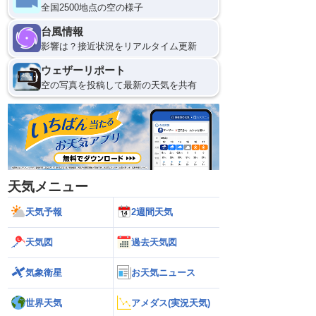
全国2500地点の空の様子
台風情報
影響は？接近状況をリアルタイム更新
ウェザーリポート
空の写真を投稿して最新の天気を共有
天気メニュー
天気予報
2週間天気
天気図
過去天気図
気象衛星
お天気ニュース
世界天気
アメダス(実況天気)