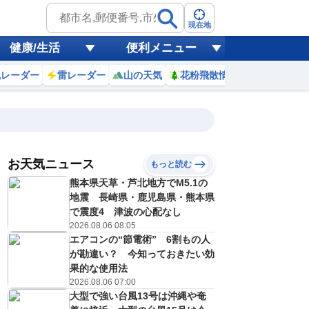
現在地
健康/生活
便利メニュー
風レーダー
雷レーダー
山の天気
花粉飛散情報
世界天気
お天気ニュース
もっと読む
17
18
19
20
熊本県天草・芦北地方でM5.1の
(月)
(火)
(水)
(木)
予報の
地震 長崎県・鹿児島県・熊本県
C
C
E
E
信頼度
高
で震度4 津波の心配なし
A
2026.08.06 08:05
B
エアコンの“節電術” 6割もの人
C
1
31
32
30
D
が勘違い？ 今知っておきたい効
℃
℃
℃
℃
E
果的な使用法
4
24
25
23
低
℃
℃
℃
℃
2026.08.06 07:00
？
0
20
30
40
大型で強い台風13号は沖縄や奄
%
%
%
%