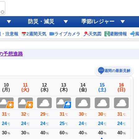
防災・減災
季節/レジャー
報・注意報
2週間天気
ライブカメラ
天気図
避難情報
後の予想進路
週間の最新見解
10
11
12
13
14
15
16
(月)
(火)
(水)
(木)
(金)
(土)
(日)
31
32
29
31
30
30
31
3
℃
℃
℃
℃
℃
℃
℃
24
24
24
25
24
24
24
2
℃
℃
℃
℃
℃
℃
℃
30
30
40
60
40
40
40
2
%
%
%
%
%
%
%